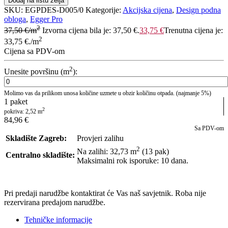
Dodaj na listu želja
SKU:
EGPDES-D005/0
Kategorije:
Akcijska cijena
,
Design podna
obloga
,
Egger Pro
2
37,50
€
/m
Izvorna cijena bila je: 37,50 €.
33,75
€
Trenutna cijena je:
2
33,75 €.
/m
Cijena sa PDV-om
2
Unesite površinu (m
):
Molimo vas da prilikom unosa količine uzmete u obzir količinu otpada. (najmanje 5%)
1
paket
2
pokriva:
2,52
m
84,96
€
Sa PDV-om
Skladište Zagreb:
Provjeri zalihu
2
Na zalihi: 32,73
m
(13 pak)
Centralno skladište:
Maksimalni rok isporuke: 10 dana.
POŠALJI UPIT
Pri predaji narudžbe kontaktirat će Vas naš savjetnik. Roba nije
rezervirana predajom narudžbe.
Tehničke informacije