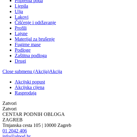
Priprema poda
Ljepila
Ulja
Lakovi
Čišćenje i održavanje
Profili
Lajsne
Materijal za brušenje
Fugirne mase
Podloge
Zaštitna podloga
Drugi
Close submenu (Akcija)
Akcija
Akcijski popust
Akcijska cijena
Rasprodaja
Zatvori
Zatvori
CENTAR PODNIH OBLOGA
ZAGREB
Trnjanska cesta 105 | 10000 Zagreb
01 2042 406
info@alpod.hr