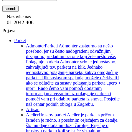
search
Nazovite nas
01 2042 406
Prijava
Parket
Admonter
Parketi Admonter zasigurno su nešto
posebno, jer su često nadograđeni odvažnijim
dizajnom, prikladnim za one koji žele nešto više.
Polaganje parketa Admonter vrlo je jednostavno,
zahvaljujući tzv. parketu na klik. Jednako
jednostavno polaganje parketa, kakvo omogućuje
parket s klik sustavom spajanja, možete očekivati i
ako se odlučite za sustav polaganja parketa „pero +
utor”. Rado ćemo vam pomoći dodatnim
informacijama vezanim uz polaganje parketa i
pomoći vam pri odabiru parketa iz snova. Posjetite
naš centar podnih obloga u Zagrebu.
Artisan
Atelier
Hrastov parket Atelier je parket s pričom.
Izrađen je ručno, s posebnim osjećajem za detalje,
što mu daje dodatnu dozu čarolije. Riječ je o
hrastovu parketu koji se ističe vizualnom