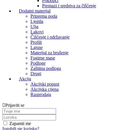
Poklopci
Premazi i sredstva za čišćenje
Dodatni materijal
Priprema poda
Ljepila
Ulja
Lakovi
Čišćenje i održavanje
Profili
Lajsne
Materijal za brušenje
Fugirne mase
Podloge
Zaštitna podloga
Drugi
Akcija
Akcijski popust
Akcijska cijena
Rasprodaja
Prijaviti se
Zapamti me
Izgubili ste lozinku?