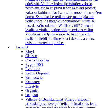
oduševiti. Vinili iz kolekcije Winflex vrlo su
postojani, stoga su pravi izbor za svaki prostor,
kako za kuhinju tako i za ostale prostorije u vašem
domu. Svakako i estetika ovog materijala ima
velik utjecaj na njegovu popularnost. Pitate se
možda zašto odabrati Winflex vinil? Cijena i
kvaliteta vinilne podne obloge ovise o vašim
specifičnim željama – možete birati između
različitih debljina, dimenzija i dekora, a cijena
ovisi i o razredu uporabe.
Laminat
Binyl
Classen
Cosmoflooritan
Egger PRO
Evolution
Krono Original
Kronoswiss
Kronotex
Lifestyle
Organic
Original
Villeroy & Boch
Laminat Villeroy & Boch
prikladan je za sve ljubitelje minimalizma, jer u
ovoj kolekciji možete pronaći i svijetle i tamne