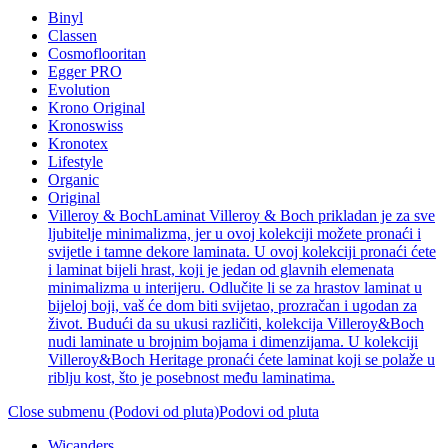
Binyl
Classen
Cosmoflooritan
Egger PRO
Evolution
Krono Original
Kronoswiss
Kronotex
Lifestyle
Organic
Original
Villeroy & Boch
Laminat Villeroy & Boch prikladan je za sve
ljubitelje minimalizma, jer u ovoj kolekciji možete pronaći i
svijetle i tamne dekore laminata. U ovoj kolekciji pronaći ćete
i laminat bijeli hrast, koji je jedan od glavnih elemenata
minimalizma u interijeru. Odlučite li se za hrastov laminat u
bijeloj boji, vaš će dom biti svijetao, prozračan i ugodan za
život. Budući da su ukusi različiti, kolekcija Villeroy&Boch
nudi laminate u brojnim bojama i dimenzijama. U kolekciji
Villeroy&Boch Heritage pronaći ćete laminat koji se polaže u
riblju kost, što je posebnost među laminatima.
Close submenu (Podovi od pluta)
Podovi od pluta
Wicanders