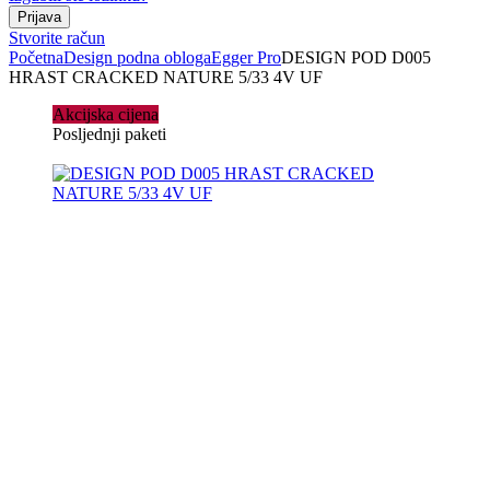
Stvorite račun
Početna
Design podna obloga
Egger Pro
DESIGN POD D005
HRAST CRACKED NATURE 5/33 4V UF
Akcijska cijena
Posljednji paketi