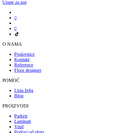
Upute za put
O NAMA
Poslovnice
Kontakt
Reference
Floor designer
POMOĆ
Lista želja
Blog
PROIZVODI
Parketi
Laminati
Vinil
Podovi od pluta