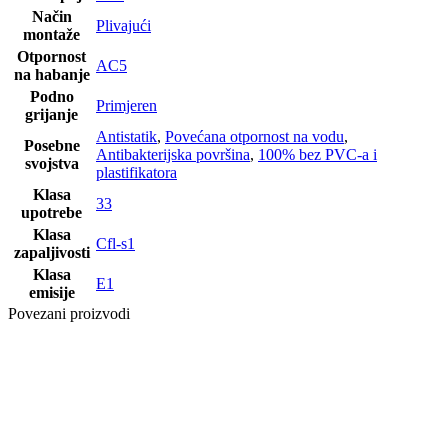
Način
Plivajući
montaže
Otpornost
AC5
na habanje
Podno
Primjeren
grijanje
Antistatik
,
Povećana otpornost na vodu
,
Posebne
Antibakterijska površina
,
100% bez PVC-a i
svojstva
plastifikatora
Klasa
33
upotrebe
Klasa
Cfl-s1
zapaljivosti
Klasa
E1
emisije
Povezani proizvodi