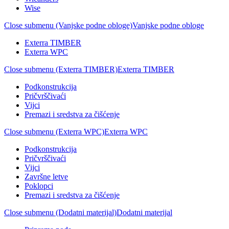
Wise
Close submenu (Vanjske podne obloge)
Vanjske podne obloge
Exterra TIMBER
Exterra WPC
Close submenu (Exterra TIMBER)
Exterra TIMBER
Podkonstrukcija
Pričvrščivaći
Vijci
Premazi i sredstva za čišćenje
Close submenu (Exterra WPC)
Exterra WPC
Podkonstrukcija
Pričvrščivaći
Vijci
Završne letve
Poklopci
Premazi i sredstva za čišćenje
Close submenu (Dodatni materijal)
Dodatni materijal