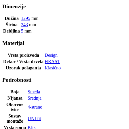
Dimenzije
Dužina
1295
mm
Širina
243
mm
Debljina
5
mm
Materijal
Vrsta proizvoda
Design
Dekor / Vrsta drveta
HRAST
Uzorak polaganja
Klasično
Podrobnosti
Boja
Smeđa
Nijansa
Srednja
Oborene
4-strane
ivice
Sustav
UNI fit
montaže
Vrsta spoja
Klik