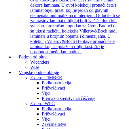
dekore laminata. U ovoj kolekciji pronaći ćete i
laminat bijeli hrast, koji je jedan od glavnih
elemenata minimalizma u interijeru. Odlučite li se
za hrastov laminat u bijeloj boji, vaš će dom biti
svijetao, prozračan i ugodan za život. Budući da
su ukusi različiti, kolekcija Villeroy&Boch nudi
laminate u brojnim bojama i dimenzijama. U
kolekciji Villeroy&Boch Heritage pronaći ćete
laminat koji se polaže u riblju kost, što je
posebnost među laminatima.
Podovi od pluta
Wicanders
Wise
Vanjske podne obloge
Exterra TIMBER
Podkonstrukcija
Pričvrščivaći
Vijci
Premazi i sredstva za čišćenje
Exterra WPC
Podkonstrukcija
Pričvrščivaći
Vijci
Završne letve