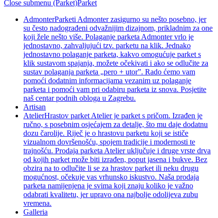
Close submenu (Parket)
Parket
Admonter
Parketi Admonter zasigurno su nešto posebno, jer
su često nadograđeni odvažnijim dizajnom, prikladnim za one
koji žele nešto više. Polaganje parketa Admonter vrlo je
jednostavno, zahvaljujući tzv. parketu na klik. Jednako
jednostavno polaganje parketa, kakvo omogućuje parket s
klik sustavom spajanja, možete očekivati i ako se odlučite za
sustav polaganja parketa „pero + utor”. Rado ćemo vam
pomoći dodatnim informacijama vezanim uz polaganje
parketa i pomoći vam pri odabiru parketa iz snova. Posjetite
naš centar podnih obloga u Zagrebu.
Artisan
Atelier
Hrastov parket Atelier je parket s pričom. Izrađen je
ručno, s posebnim osjećajem za detalje, što mu daje dodatnu
dozu čarolije. Riječ je o hrastovu parketu koji se ističe
vizualnom dovršenošću, spojem tradicije i modernosti te
trajnošću. Prodaja parketa Atelier uključuje i druge vrste drva
od kojih parket može biti izrađen, poput jasena i bukve. Bez
obzira na to odlučite li se za hrastov parket ili neku drugu
mogućnost, očekuje vas vrhunsko iskustvo. Naša prodaja
parketa namijenjena je svima koji znaju koliko je važno
odabrati kvalitetu, jer upravo ona najbolje odolijeva zubu
vremena.
Galleria