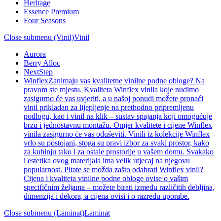
Heritage
Essence Premium
Four Seasons
Close submenu (Vinil)
Vinil
Aurora
Berry Alloc
NextStep
Winflex
Zanimaju vas kvalitetne vinilne podne obloge? Na
pravom ste mjestu. Kvaliteta Winflex vinila koje nudimo
zasigurno će vas uvjeriti, a u našoj ponudi možete pronaći
vinil prikladan za lijepljenje na prethodno pripremljenu
podlogu, kao i vinil na klik – sustav spajanja koji omogućuje
brzu i jednostavnu montažu. Omjer kvalitete i cijene Winflex
vinila zasigurno će vas oduševiti. Vinili iz kolekcije Winflex
vrlo su postojani, stoga su pravi izbor za svaki prostor, kako
za kuhinju tako i za ostale prostorije u vašem domu. Svakako
i estetika ovog materijala ima velik utjecaj na njegovu
popularnost. Pitate se možda zašto odabrati Winflex vinil?
Cijena i kvaliteta vinilne podne obloge ovise o vašim
specifičnim željama – možete birati između različitih debljina,
dimenzija i dekora, a cijena ovisi i o razredu uporabe.
Close submenu (Laminat)
Laminat