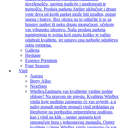
dovršenošću, spojem tradicije i modernosti te
trajnošću. Prodaja parketa Atelier uključuje i druge
vrste drva od kojih parket može biti izrađen, poput
jasena i bukve. Bez obzira na to odlučite li se za
hrastov parket ili neku drugu mogućnost, očekuje
vas vrhunsko iskustvo. Naša prodaja parketa
namijenjena je svima koji znaju koliko je važno
odabrati kvalitetu, jer upravo ona najbolje odolijeva
zubu vremena.
Galleria
Heritage
Essence Premium
Four Seasons
Vinil
Aurora
Berry Alloc
NextStep
Winflex
Zanimaju vas kvalitetne vinilne podne
obloge? Na pravom ste mjestu. Kvaliteta Winflex
vinila koje nudimo zasigurno će vas uvjeriti, a u
našoj ponudi možete pronaći vinil prikladan za
lijepljenje na prethodno pripremljenu podlogu,
kao i vinil na klik – sustav spajanja koji
omogućuje brzu i jednostavnu montažu. Omjer
kvalitete i cijene Winflex vinila zasigurno će vas