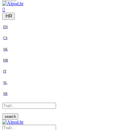
HR
EN
CS
SK
HR
IT
SL
SR
search