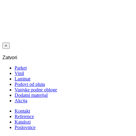
DESIGN D003
HRAST
SEREDA 4V
7/33 C-it
×
Zatvori
Parket
Vinil
Laminat
Podovi od pluta
Vanjske podne obloge
Dodatni materijal
Akcija
Kontakt
Reference
Katalozi
Poslovnice