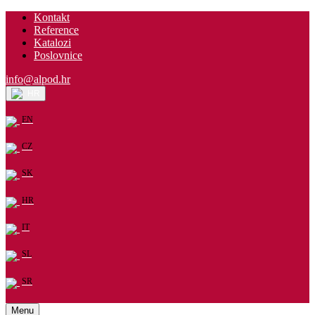
Kontakt
Reference
Katalozi
Poslovnice
info@alpod.hr
HR
EN
CZ
SK
HR
IT
SL
SR
Menu