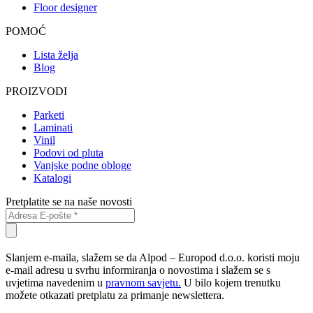
Floor designer
POMOĆ
Lista želja
Blog
PROIZVODI
Parketi
Laminati
Vinil
Podovi od pluta
Vanjske podne obloge
Katalogi
Pretplatite se na naše novosti
Slanjem e-maila, slažem se da Alpod – Europod d.o.o. koristi moju
e-mail adresu u svrhu informiranja o novostima i slažem se s
uvjetima navedenim u
pravnom savjetu.
U bilo kojem trenutku
možete otkazati pretplatu za primanje newslettera.