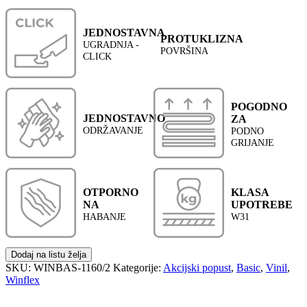
JEDNOSTAVNA
PROTUKLIZNA
UGRADNJA -
POVRŠINA
CLICK
POGODNO
JEDNOSTAVNO
ZA
ODRŽAVANJE
PODNO
GRIJANJE
OTPORNO
KLASA
NA
UPOTREBE
HABANJE
W31
Dodaj na listu želja
SKU:
WINBAS-1160/2
Kategorije:
Akcijski popust
,
Basic
,
Vinil
,
Winflex