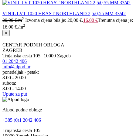
VINIL LVT 1020 HRAST NORTHLAND 2,5/0,55 MM 33/42
2
20,00
€
/m
Izvorna cijena bila je: 20,00 €.
16,00
€
Trenutna cijena je:
2
16,00 €.
/m
×
CENTAR PODNIH OBLOGA
ZAGREB
Trnjanska cesta 105 | 10000 Zagreb
01 2042 406
info@alpod.hr
ponedeljak - petak:
8.00 - 20.00
subota:
8.00 - 14.00
Upute za put
Alpod podne obloge
+385 (0)1 2042 406
Trnjanska cesta 105
10000 Zagreb Hrvatska