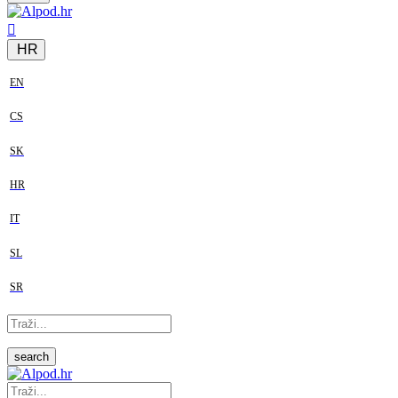
HR
EN
CS
SK
HR
IT
SL
SR
search