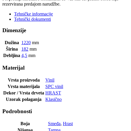
rezervirana predajom narudžbe.
Tehničke informacije
Tehnički dokumenti
Dimenzije
Dužina
1220
mm
Širina
182
mm
Debljina
4,5
mm
Materijal
Vrsta proizvoda
Vinil
Vrsta materijala
SPC vinil
Dekor / Vrsta drveta
HRAST
Uzorak polaganja
Klasično
Podrobnosti
Boja
Smeđa
,
Hrast
Nijansa
Tamna