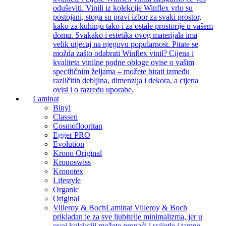
oduševiti. Vinili iz kolekcije Winflex vrlo su
postojani, stoga su pravi izbor za svaki prostor,
kako za kuhinju tako i za ostale prostorije u vašem
domu. Svakako i estetika ovog materijala ima
velik utjecaj na njegovu popularnost. Pitate se
možda zašto odabrati Winflex vinil? Cijena i
kvaliteta vinilne podne obloge ovise o vašim
specifičnim željama – možete birati između
različitih debljina, dimenzija i dekora, a cijena
ovisi i o razredu uporabe.
Laminat
Binyl
Classen
Cosmoflooritan
Egger PRO
Evolution
Krono Original
Kronoswiss
Kronotex
Lifestyle
Organic
Original
Villeroy & Boch
Laminat Villeroy & Boch
prikladan je za sve ljubitelje minimalizma, jer u
ovoj kolekciji možete pronaći i svijetle i tamne