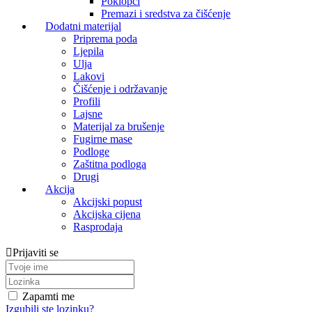
Poklopci
Premazi i sredstva za čišćenje
Dodatni materijal
Priprema poda
Ljepila
Ulja
Lakovi
Čišćenje i održavanje
Profili
Lajsne
Materijal za brušenje
Fugirne mase
Podloge
Zaštitna podloga
Drugi
Akcija
Akcijski popust
Akcijska cijena
Rasprodaja
Prijaviti se
Zapamti me
Izgubili ste lozinku?