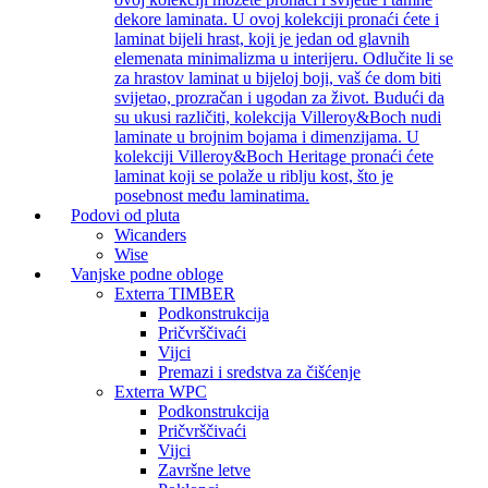
dekore laminata. U ovoj kolekciji pronaći ćete i
laminat bijeli hrast, koji je jedan od glavnih
elemenata minimalizma u interijeru. Odlučite li se
za hrastov laminat u bijeloj boji, vaš će dom biti
svijetao, prozračan i ugodan za život. Budući da
su ukusi različiti, kolekcija Villeroy&Boch nudi
laminate u brojnim bojama i dimenzijama. U
kolekciji Villeroy&Boch Heritage pronaći ćete
laminat koji se polaže u riblju kost, što je
posebnost među laminatima.
Podovi od pluta
Wicanders
Wise
Vanjske podne obloge
Exterra TIMBER
Podkonstrukcija
Pričvrščivaći
Vijci
Premazi i sredstva za čišćenje
Exterra WPC
Podkonstrukcija
Pričvrščivaći
Vijci
Završne letve