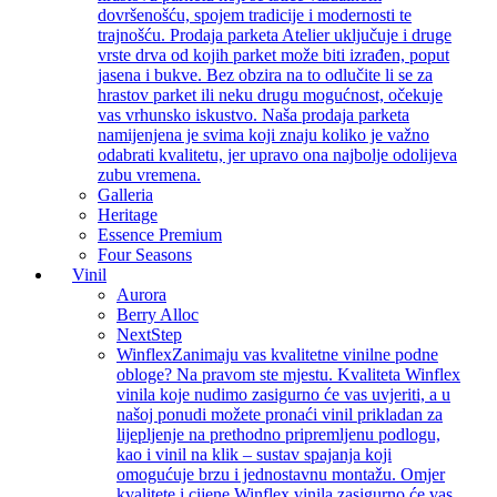
dovršenošću, spojem tradicije i modernosti te
trajnošću. Prodaja parketa Atelier uključuje i druge
vrste drva od kojih parket može biti izrađen, poput
jasena i bukve. Bez obzira na to odlučite li se za
hrastov parket ili neku drugu mogućnost, očekuje
vas vrhunsko iskustvo. Naša prodaja parketa
namijenjena je svima koji znaju koliko je važno
odabrati kvalitetu, jer upravo ona najbolje odolijeva
zubu vremena.
Galleria
Heritage
Essence Premium
Four Seasons
Vinil
Aurora
Berry Alloc
NextStep
Winflex
Zanimaju vas kvalitetne vinilne podne
obloge? Na pravom ste mjestu. Kvaliteta Winflex
vinila koje nudimo zasigurno će vas uvjeriti, a u
našoj ponudi možete pronaći vinil prikladan za
lijepljenje na prethodno pripremljenu podlogu,
kao i vinil na klik – sustav spajanja koji
omogućuje brzu i jednostavnu montažu. Omjer
kvalitete i cijene Winflex vinila zasigurno će vas