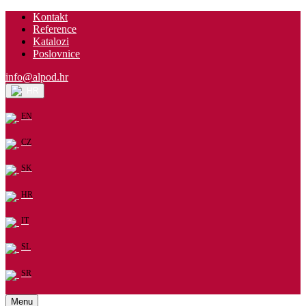
Kontakt
Reference
Katalozi
Poslovnice
info@alpod.hr
HR
EN
CZ
SK
HR
IT
SL
SR
Menu