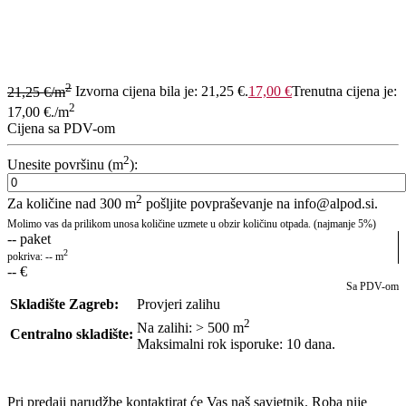
2
21,25
€
/m
Izvorna cijena bila je: 21,25 €.
17,00
€
Trenutna cijena je:
2
17,00 €.
/m
Cijena sa PDV-om
2
Unesite površinu (m
):
2
Za količine nad 300 m
pošljite povpraševanje na info@alpod.si.
Molimo vas da prilikom unosa količine uzmete u obzir količinu otpada. (najmanje 5%)
--
paket
2
pokriva:
--
m
--
€
Sa PDV-om
Skladište Zagreb:
Provjeri zalihu
2
Na zalihi: > 500
m
Centralno skladište:
Maksimalni rok isporuke: 10 dana.
POŠALJI UPIT
Pri predaji narudžbe kontaktirat će Vas naš savjetnik. Roba nije