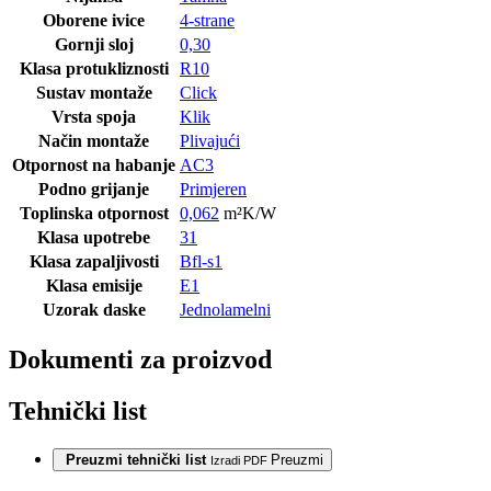
Oborene ivice
4-strane
Gornji sloj
0,30
Klasa protukliznosti
R10
Sustav montaže
Click
Vrsta spoja
Klik
Način montaže
Plivajući
Otpornost na habanje
AC3
Podno grijanje
Primjeren
Toplinska otpornost
0,062
m²K/W
Klasa upotrebe
31
Klasa zapaljivosti
Bfl-s1
Klasa emisije
E1
Uzorak daske
Jednolamelni
Dokumenti za proizvod
Tehnički list
Preuzmi tehnički list
Preuzmi
Izradi PDF