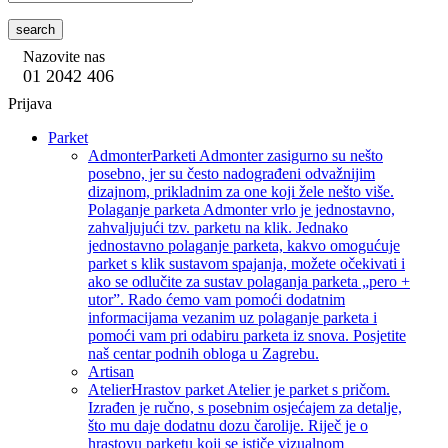
search
Nazovite nas
01 2042 406
Prijava
Parket
Admonter
Parketi Admonter zasigurno su nešto
posebno, jer su često nadograđeni odvažnijim
dizajnom, prikladnim za one koji žele nešto više.
Polaganje parketa Admonter vrlo je jednostavno,
zahvaljujući tzv. parketu na klik. Jednako
jednostavno polaganje parketa, kakvo omogućuje
parket s klik sustavom spajanja, možete očekivati i
ako se odlučite za sustav polaganja parketa „pero +
utor”. Rado ćemo vam pomoći dodatnim
informacijama vezanim uz polaganje parketa i
pomoći vam pri odabiru parketa iz snova. Posjetite
naš centar podnih obloga u Zagrebu.
Artisan
Atelier
Hrastov parket Atelier je parket s pričom.
Izrađen je ručno, s posebnim osjećajem za detalje,
što mu daje dodatnu dozu čarolije. Riječ je o
hrastovu parketu koji se ističe vizualnom