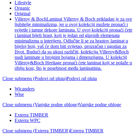
Lifestyle
Organic
Original
Villeroy & Boch
Laminat Villeroy & Boch prikladan je za sve
ljubitelje minimalizma, jer u ovoj kolekciji možete pronaći i
svijetle i tamne dekore laminata. U ovoj kolekciji pronaći ćete
i laminat bijeli hrast, koji je jedan od glavnih elemenata
minimalizma u interijeru. Odlučite li se za hrastov laminat u
bijeloj boji, vaš će dom biti svijetao, prozračan i ugodan za
život. Budući da su ukusi različiti, kolekcija Villeroy&Boch
nudi laminate u brojnim bojama i dimenzijama. U kolekciji
Villeroy&Boch Heritage pronaći ćete laminat koji se polaže u
riblju kost, što je posebnost među laminatima.
Close submenu (Podovi od pluta)
Podovi od pluta
Wicanders
Wise
Close submenu (Vanjske podne obloge)
Vanjske podne obloge
Exterra TIMBER
Exterra WPC
Close submenu (Exterra TIMBER)
Exterra TIMBER