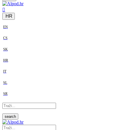
HR
EN
CS
SK
HR
IT
SL
SR
search