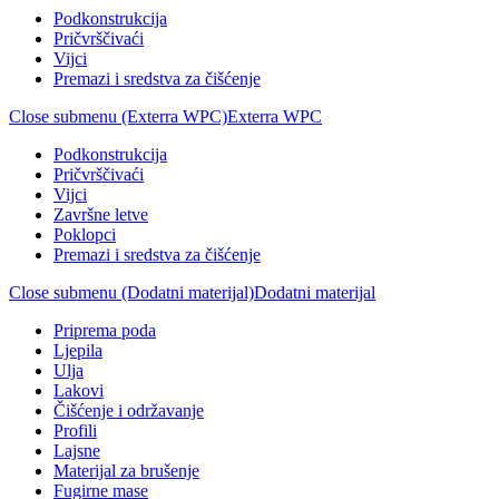
Podkonstrukcija
Pričvrščivaći
Vijci
Premazi i sredstva za čišćenje
Close submenu (Exterra WPC)
Exterra WPC
Podkonstrukcija
Pričvrščivaći
Vijci
Završne letve
Poklopci
Premazi i sredstva za čišćenje
Close submenu (Dodatni materijal)
Dodatni materijal
Priprema poda
Ljepila
Ulja
Lakovi
Čišćenje i održavanje
Profili
Lajsne
Materijal za brušenje
Fugirne mase