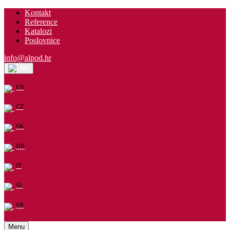
Kontakt
Reference
Katalozi
Poslovnice
info@alpod.hr
HR
EN
CZ
SK
HR
IT
SL
SR
Menu