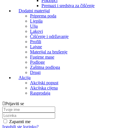
Poklopci
Premazi i sredstva za čišćenje
Dodatni materijal
Priprema poda
Ljepila
Ulja
Lakovi
Čišćenje i održavanje
Profili
Lajsne
Materijal za brušenje
Fugirne mase
Podloge
Zaštitna podloga
Drugi
Akcija
Akcijski popust
Akcijska cijena
Rasprodaja
Prijaviti se
Zapamti me
Izgubili ste lozinku?