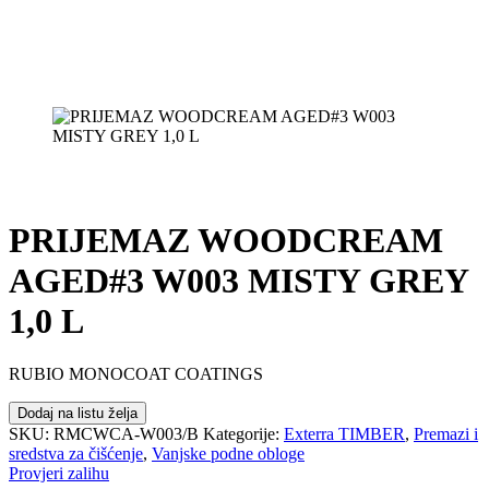
PRIJEMAZ WOODCREAM
AGED#3 W003 MISTY GREY
1,0 L
RUBIO MONOCOAT COATINGS
Dodaj na listu želja
SKU:
RMCWCA-W003/B
Kategorije:
Exterra TIMBER
,
Premazi i
sredstva za čišćenje
,
Vanjske podne obloge
Provjeri zalihu