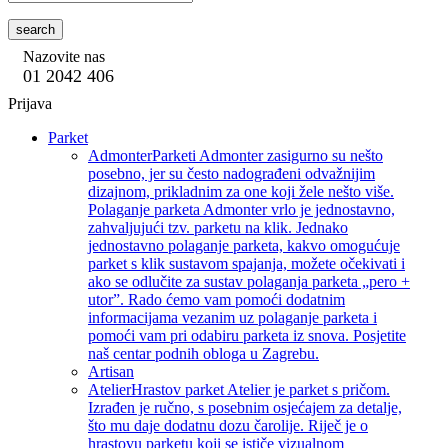
search
Nazovite nas
01 2042 406
Prijava
Parket
Admonter
Parketi Admonter zasigurno su nešto
posebno, jer su često nadograđeni odvažnijim
dizajnom, prikladnim za one koji žele nešto više.
Polaganje parketa Admonter vrlo je jednostavno,
zahvaljujući tzv. parketu na klik. Jednako
jednostavno polaganje parketa, kakvo omogućuje
parket s klik sustavom spajanja, možete očekivati i
ako se odlučite za sustav polaganja parketa „pero +
utor”. Rado ćemo vam pomoći dodatnim
informacijama vezanim uz polaganje parketa i
pomoći vam pri odabiru parketa iz snova. Posjetite
naš centar podnih obloga u Zagrebu.
Artisan
Atelier
Hrastov parket Atelier je parket s pričom.
Izrađen je ručno, s posebnim osjećajem za detalje,
što mu daje dodatnu dozu čarolije. Riječ je o
hrastovu parketu koji se ističe vizualnom