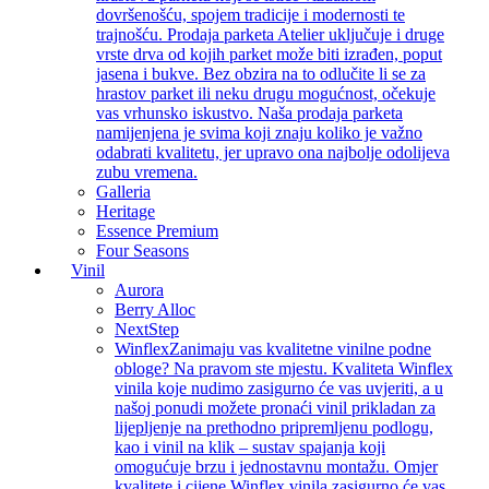
dovršenošću, spojem tradicije i modernosti te
trajnošću. Prodaja parketa Atelier uključuje i druge
vrste drva od kojih parket može biti izrađen, poput
jasena i bukve. Bez obzira na to odlučite li se za
hrastov parket ili neku drugu mogućnost, očekuje
vas vrhunsko iskustvo. Naša prodaja parketa
namijenjena je svima koji znaju koliko je važno
odabrati kvalitetu, jer upravo ona najbolje odolijeva
zubu vremena.
Galleria
Heritage
Essence Premium
Four Seasons
Vinil
Aurora
Berry Alloc
NextStep
Winflex
Zanimaju vas kvalitetne vinilne podne
obloge? Na pravom ste mjestu. Kvaliteta Winflex
vinila koje nudimo zasigurno će vas uvjeriti, a u
našoj ponudi možete pronaći vinil prikladan za
lijepljenje na prethodno pripremljenu podlogu,
kao i vinil na klik – sustav spajanja koji
omogućuje brzu i jednostavnu montažu. Omjer
kvalitete i cijene Winflex vinila zasigurno će vas