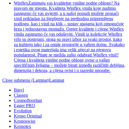
Winflex
Zanimaju vas kvalitetne vinilne podne obloge? Na
pravom ste mjestu. Kvaliteta Winflex vinila koje nudimo
zasigurno će vas uvjeriti, a u našoj ponudi možete pronaći
vinil prikladan za lijepljenje na prethodno pripremljenu
podlogu, kao i vinil na klik – sustav spajanja koji omogućuje
brzu i jednostavnu montažu. Omjer kvalitete i cijene Winflex
vinila zasigurno će vas oduševiti. Vinili iz kolekcije Winflex
vrlo su postojani, stoga su pravi izbor za svaki prostor, kako
za kuhinju tako i za ostale prostorije u vašem domu. Svakako
i estetika ovog materijala ima velik utjecaj na njegovu
popularnost. Pitate se možda zašto odabrati Winflex vinil?
Cijena i kvaliteta vinilne podne obloge ovise o vašim
specifičnim željama – možete birati između različitih debljina,
dimenzija i dekora, a cijena ovisi i o razredu uporabe.
Close submenu (Laminat)
Laminat
Binyl
Classen
Cosmoflooritan
Egger PRO
Evolution
Krono Original
Kronoswiss
Kronotex