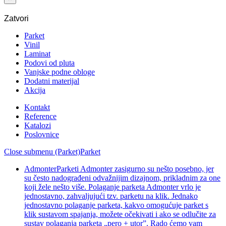
Zatvori
Parket
Vinil
Laminat
Podovi od pluta
Vanjske podne obloge
Dodatni materijal
Akcija
Kontakt
Reference
Katalozi
Poslovnice
Close submenu (Parket)
Parket
Admonter
Parketi Admonter zasigurno su nešto posebno, jer
su često nadograđeni odvažnijim dizajnom, prikladnim za one
koji žele nešto više. Polaganje parketa Admonter vrlo je
jednostavno, zahvaljujući tzv. parketu na klik. Jednako
jednostavno polaganje parketa, kakvo omogućuje parket s
klik sustavom spajanja, možete očekivati i ako se odlučite za
sustav polaganja parketa „pero + utor”. Rado ćemo vam