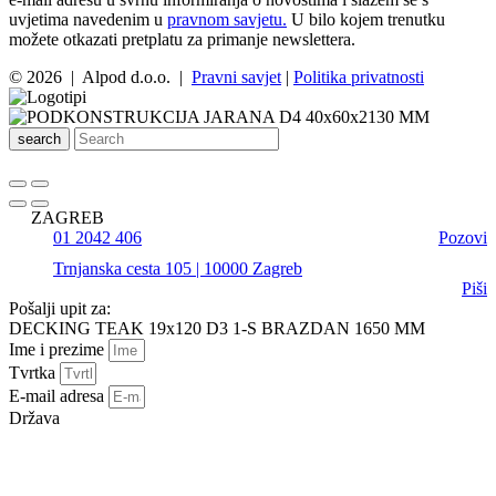
uvjetima navedenim u
pravnom savjetu.
U bilo kojem trenutku
možete otkazati pretplatu za primanje newslettera.
© 2026 | Alpod d.o.o. |
Pravni savjet
|
Politika privatnosti
search
ZAGREB
01 2042 406
Pozovi
Trnjanska cesta 105 | 10000 Zagreb
Piši
Pošalji upit za:
DECKING TEAK 19x120 D3 1-S BRAZDAN 1650 MM
Ime i prezime
Tvrtka
E-mail adresa
Država