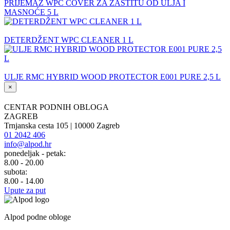
PRIJEMAZ WPC COVER ZA ZAŠTITU OD ULJA I
MASNOĆE 5 L
DETERDŽENT WPC CLEANER 1 L
ULJE RMC HYBRID WOOD PROTECTOR E001 PURE 2,5 L
×
CENTAR PODNIH OBLOGA
ZAGREB
Trnjanska cesta 105 | 10000 Zagreb
01 2042 406
info@alpod.hr
ponedeljak - petak:
8.00 - 20.00
subota:
8.00 - 14.00
Upute za put
Alpod podne obloge