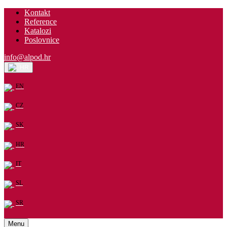
Kontakt
Reference
Katalozi
Poslovnice
info@alpod.hr
HR
EN
CZ
SK
HR
IT
SL
SR
Menu