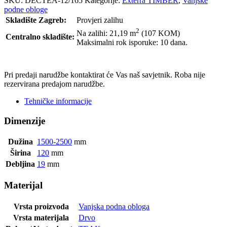
SKU:
DECTEA-12/165
Kategorije:
Exterra TIMBER
,
Vanjske
podne obloge
Skladište Zagreb:
Provjeri zalihu
2
Na zalihi: 21,19
m
(107 KOM)
Centralno skladište:
Maksimalni rok isporuke: 10 dana.
POŠALJI UPIT
Pri predaji narudžbe kontaktirat će Vas naš savjetnik. Roba nije
rezervirana predajom narudžbe.
Tehničke informacije
Dimenzije
Dužina
1500-2500
mm
Širina
120
mm
Debljina
19
mm
Materijal
Vrsta proizvoda
Vanjska podna obloga
Vrsta materijala
Drvo