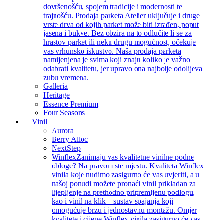
dovršenošću, spojem tradicije i modernosti te
trajnošću. Prodaja parketa Atelier uključuje i druge
vrste drva od kojih parket može biti izrađen, poput
jasena i bukve. Bez obzira na to odlučite li se za
hrastov parket ili neku drugu mogućnost, očekuje
vas vrhunsko iskustvo. Naša prodaja parketa
namijenjena je svima koji znaju koliko je važno
odabrati kvalitetu, jer upravo ona najbolje odolijeva
zubu vremena.
Galleria
Heritage
Essence Premium
Four Seasons
Vinil
Aurora
Berry Alloc
NextStep
Winflex
Zanimaju vas kvalitetne vinilne podne
obloge? Na pravom ste mjestu. Kvaliteta Winflex
vinila koje nudimo zasigurno će vas uvjeriti, a u
našoj ponudi možete pronaći vinil prikladan za
lijepljenje na prethodno pripremljenu podlogu,
kao i vinil na klik – sustav spajanja koji
omogućuje brzu i jednostavnu montažu. Omjer
kvalitete i cijene Winflex vinila zasigurno će vas