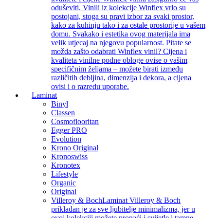
oduševiti. Vinili iz kolekcije Winflex vrlo su
postojani, stoga su pravi izbor za svaki prostor,
kako za kuhinju tako i za ostale prostorije u vašem
domu. Svakako i estetika ovog materijala ima
velik utjecaj na njegovu popularnost. Pitate se
možda zašto odabrati Winflex vinil? Cijena i
kvaliteta vinilne podne obloge ovise o vašim
specifičnim željama – možete birati između
različitih debljina, dimenzija i dekora, a cijena
ovisi i o razredu uporabe.
Laminat
Binyl
Classen
Cosmoflooritan
Egger PRO
Evolution
Krono Original
Kronoswiss
Kronotex
Lifestyle
Organic
Original
Villeroy & Boch
Laminat Villeroy & Boch
prikladan je za sve ljubitelje minimalizma, jer u
ovoj kolekciji možete pronaći i svijetle i tamne