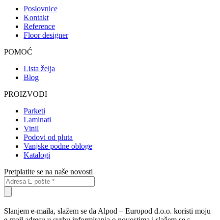
Poslovnice
Kontakt
Reference
Floor designer
POMOĆ
Lista želja
Blog
PROIZVODI
Parketi
Laminati
Vinil
Podovi od pluta
Vanjske podne obloge
Katalogi
Pretplatite se na naše novosti
Slanjem e-maila, slažem se da Alpod – Europod d.o.o. koristi moju
e-mail adresu u svrhu informiranja o novostima i slažem se s