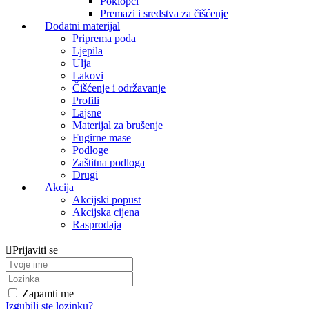
Poklopci
Premazi i sredstva za čišćenje
Dodatni materijal
Priprema poda
Ljepila
Ulja
Lakovi
Čišćenje i održavanje
Profili
Lajsne
Materijal za brušenje
Fugirne mase
Podloge
Zaštitna podloga
Drugi
Akcija
Akcijski popust
Akcijska cijena
Rasprodaja
Prijaviti se
Zapamti me
Izgubili ste lozinku?