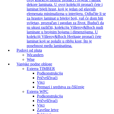
dekore laminata. U ovoj kolekciji pronaći ćete i
laminat bijeli hrast, koji je jedan od glavnih
elemenata minimalizma u interijeru. Odlučite li se
za hrastov laminat u bijeloj boji, vaš će dom biti
svijetao, prozračan i ugodan za život. Budući da
su ukusi različiti, kolekcija Villeroy&Boch nudi
laminate u brojnim bojama i dimenzijama. U
kolekciji Villeroy&Boch Heritage pronaći ćete
laminat koji se polaže u riblju kost, što je
posebnost među laminatima.
Podovi od pluta
Wicanders
Wise
Vanjske podne obloge
Exterra TIMBER
Podkonstrukcija
Pričvrščivaći
Vijci
Premazi i sredstva za čišćenje
Exterra WPC
Podkonstrukcija
Pričvrščivaći
Vijci
Završne letve