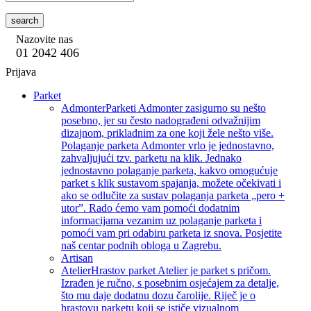
search
Nazovite nas
01 2042 406
Prijava
Parket
Admonter
Parketi Admonter zasigurno su nešto
posebno, jer su često nadograđeni odvažnijim
dizajnom, prikladnim za one koji žele nešto više.
Polaganje parketa Admonter vrlo je jednostavno,
zahvaljujući tzv. parketu na klik. Jednako
jednostavno polaganje parketa, kakvo omogućuje
parket s klik sustavom spajanja, možete očekivati i
ako se odlučite za sustav polaganja parketa „pero +
utor”. Rado ćemo vam pomoći dodatnim
informacijama vezanim uz polaganje parketa i
pomoći vam pri odabiru parketa iz snova. Posjetite
naš centar podnih obloga u Zagrebu.
Artisan
Atelier
Hrastov parket Atelier je parket s pričom.
Izrađen je ručno, s posebnim osjećajem za detalje,
što mu daje dodatnu dozu čarolije. Riječ je o
hrastovu parketu koji se ističe vizualnom