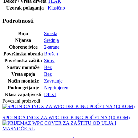
Dekor / Vrsta drveta
TEAK
Uzorak polaganja
Klasično
Podrobnosti
Boja
Smeđa
Nijansa
Srednja
Oborene ivice
2-strane
Površinska obrada
Brušen
Površinska zaštita
Sirov
Sustav montaže
Bez
Vrsta spoja
Bez
Način montaže
Zavrtanje
Podno grijanje
Neprimjeren
Klasa zapaljivosti
Dfl-s1
Povezani proizvodi
SPOJNICA INOX ZA WPC DECKING POČETNA (10 KOM)