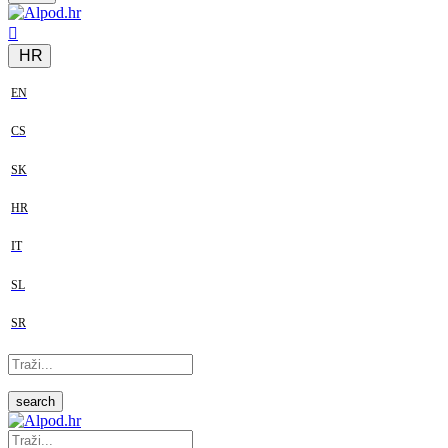
HR
EN
CS
SK
HR
IT
SL
SR
search