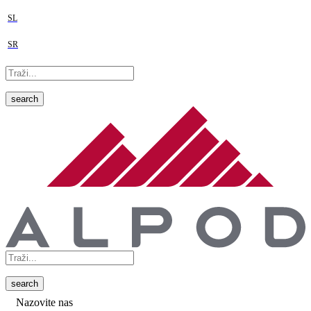
SL
SR
search
search
Nazovite nas