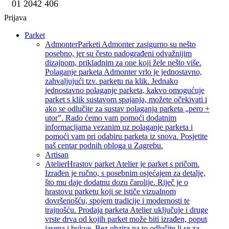
01 2042 406
Prijava
Parket
Admonter
Parketi Admonter zasigurno su nešto
posebno, jer su često nadograđeni odvažnijim
dizajnom, prikladnim za one koji žele nešto više.
Polaganje parketa Admonter vrlo je jednostavno,
zahvaljujući tzv. parketu na klik. Jednako
jednostavno polaganje parketa, kakvo omogućuje
parket s klik sustavom spajanja, možete očekivati i
ako se odlučite za sustav polaganja parketa „pero +
utor”. Rado ćemo vam pomoći dodatnim
informacijama vezanim uz polaganje parketa i
pomoći vam pri odabiru parketa iz snova. Posjetite
naš centar podnih obloga u Zagrebu.
Artisan
Atelier
Hrastov parket Atelier je parket s pričom.
Izrađen je ručno, s posebnim osjećajem za detalje,
što mu daje dodatnu dozu čarolije. Riječ je o
hrastovu parketu koji se ističe vizualnom
dovršenošću, spojem tradicije i modernosti te
trajnošću. Prodaja parketa Atelier uključuje i druge
vrste drva od kojih parket može biti izrađen, poput
jasena i bukve. Bez obzira na to odlučite li se za