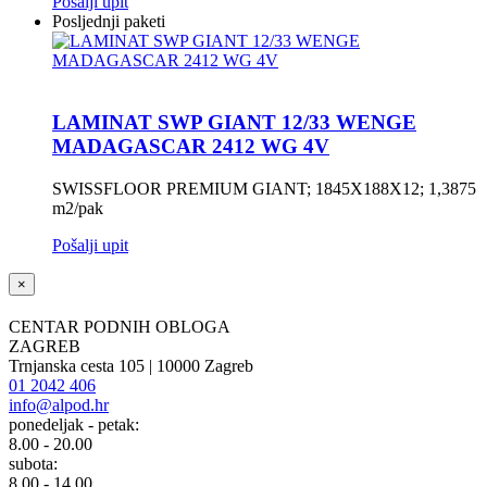
Pošalji upit
Posljednji paketi
LAMINAT SWP GIANT 12/33 WENGE
MADAGASCAR 2412 WG 4V
SWISSFLOOR PREMIUM GIANT; 1845X188X12; 1,3875
m2/pak
Pošalji upit
×
CENTAR PODNIH OBLOGA
ZAGREB
Trnjanska cesta 105 | 10000 Zagreb
01 2042 406
info@alpod.hr
ponedeljak - petak:
8.00 - 20.00
subota:
8.00 - 14.00