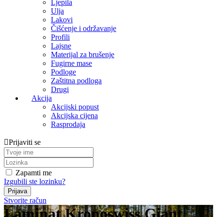
Ljepila
Ulja
Lakovi
Čišćenje i održavanje
Profili
Lajsne
Materijal za brušenje
Fugirne mase
Podloge
Zaštitna podloga
Drugi
Akcija
Akcijski popust
Akcijska cijena
Rasprodaja
Prijaviti se
Zapamti me
Izgubili ste lozinku?
Stvorite račun
Laminat Kronoswiss Giant