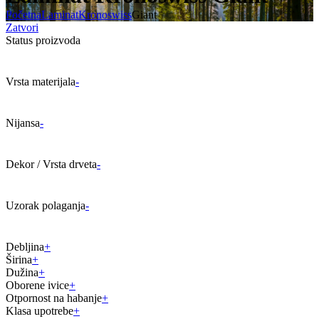
Početna
Laminat
Kronoswiss
Giant
Zatvori
Status proizvoda
Vrsta materijala
-
Nijansa
-
Dekor / Vrsta drveta
-
Uzorak polaganja
-
Debljina
+
Širina
+
Dužina
+
Oborene ivice
+
Otpornost na habanje
+
Klasa upotrebe
+