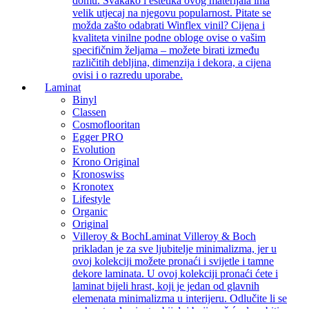
domu. Svakako i estetika ovog materijala ima
velik utjecaj na njegovu popularnost. Pitate se
možda zašto odabrati Winflex vinil? Cijena i
kvaliteta vinilne podne obloge ovise o vašim
specifičnim željama – možete birati između
različitih debljina, dimenzija i dekora, a cijena
ovisi i o razredu uporabe.
Laminat
Binyl
Classen
Cosmoflooritan
Egger PRO
Evolution
Krono Original
Kronoswiss
Kronotex
Lifestyle
Organic
Original
Villeroy & Boch
Laminat Villeroy & Boch
prikladan je za sve ljubitelje minimalizma, jer u
ovoj kolekciji možete pronaći i svijetle i tamne
dekore laminata. U ovoj kolekciji pronaći ćete i
laminat bijeli hrast, koji je jedan od glavnih
elemenata minimalizma u interijeru. Odlučite li se