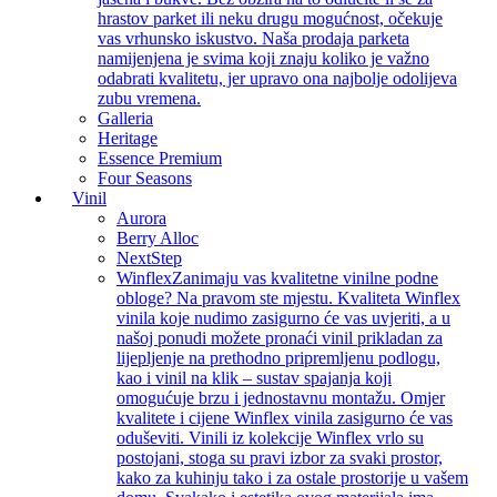
hrastov parket ili neku drugu mogućnost, očekuje
vas vrhunsko iskustvo. Naša prodaja parketa
namijenjena je svima koji znaju koliko je važno
odabrati kvalitetu, jer upravo ona najbolje odolijeva
zubu vremena.
Galleria
Heritage
Essence Premium
Four Seasons
Vinil
Aurora
Berry Alloc
NextStep
Winflex
Zanimaju vas kvalitetne vinilne podne
obloge? Na pravom ste mjestu. Kvaliteta Winflex
vinila koje nudimo zasigurno će vas uvjeriti, a u
našoj ponudi možete pronaći vinil prikladan za
lijepljenje na prethodno pripremljenu podlogu,
kao i vinil na klik – sustav spajanja koji
omogućuje brzu i jednostavnu montažu. Omjer
kvalitete i cijene Winflex vinila zasigurno će vas
oduševiti. Vinili iz kolekcije Winflex vrlo su
postojani, stoga su pravi izbor za svaki prostor,
kako za kuhinju tako i za ostale prostorije u vašem