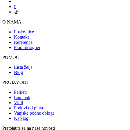
O NAMA
Poslovnice
Kontakt
Reference
Floor designer
POMOĆ
Lista želja
Blog
PROIZVODI
Parketi
Laminati
Vinil
Podovi od pluta
Vanjske podne obloge
Katalogi
Pretplatite se na naše novosti