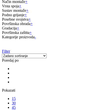
Način montaže
+
Vrsta spoja
+
Sustav montaže
+
Podno grijanje
+
Posebne svojstva
+
Površinska obrada
+
Gradacija
+
Površinska zaštita
+
Kategorije proizvoda
-
Filter
Poredaj po
Pokazati
15
30
45