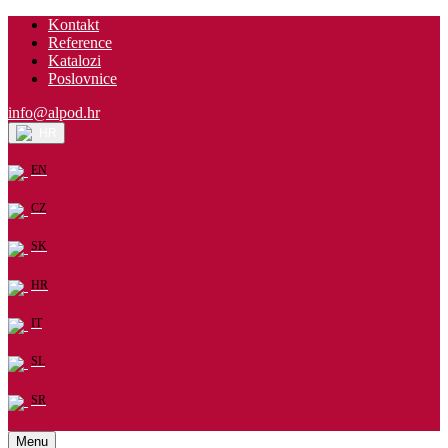
Kontakt
Reference
Katalozi
Poslovnice
info@alpod.hr
HR
EN
CZ
SK
HR
IT
SL
SR
Menu