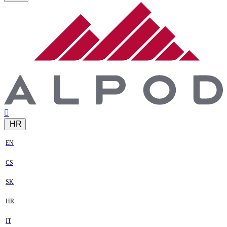
HR
EN
CS
SK
HR
IT