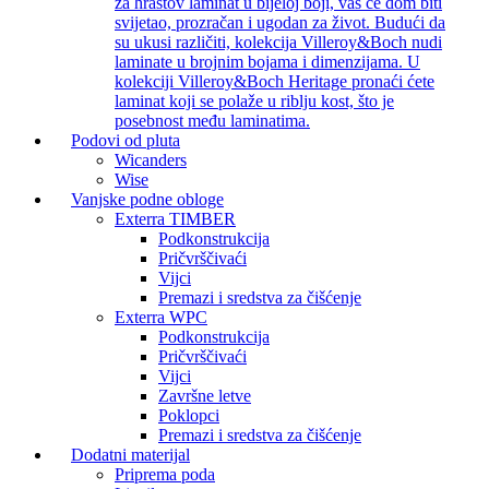
za hrastov laminat u bijeloj boji, vaš će dom biti
svijetao, prozračan i ugodan za život. Budući da
su ukusi različiti, kolekcija Villeroy&Boch nudi
laminate u brojnim bojama i dimenzijama. U
kolekciji Villeroy&Boch Heritage pronaći ćete
laminat koji se polaže u riblju kost, što je
posebnost među laminatima.
Podovi od pluta
Wicanders
Wise
Vanjske podne obloge
Exterra TIMBER
Podkonstrukcija
Pričvrščivaći
Vijci
Premazi i sredstva za čišćenje
Exterra WPC
Podkonstrukcija
Pričvrščivaći
Vijci
Završne letve
Poklopci
Premazi i sredstva za čišćenje
Dodatni materijal
Priprema poda