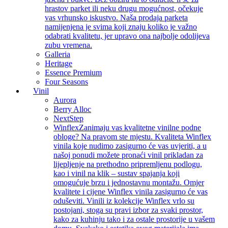
hrastov parket ili neku drugu mogućnost, očekuje
vas vrhunsko iskustvo. Naša prodaja parketa
namijenjena je svima koji znaju koliko je važno
odabrati kvalitetu, jer upravo ona najbolje odolijeva
zubu vremena.
Galleria
Heritage
Essence Premium
Four Seasons
Vinil
Aurora
Berry Alloc
NextStep
Winflex
Zanimaju vas kvalitetne vinilne podne
obloge? Na pravom ste mjestu. Kvaliteta Winflex
vinila koje nudimo zasigurno će vas uvjeriti, a u
našoj ponudi možete pronaći vinil prikladan za
lijepljenje na prethodno pripremljenu podlogu,
kao i vinil na klik – sustav spajanja koji
omogućuje brzu i jednostavnu montažu. Omjer
kvalitete i cijene Winflex vinila zasigurno će vas
oduševiti. Vinili iz kolekcije Winflex vrlo su
postojani, stoga su pravi izbor za svaki prostor,
kako za kuhinju tako i za ostale prostorije u vašem