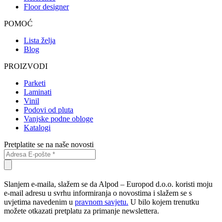
Floor designer
POMOĆ
Lista želja
Blog
PROIZVODI
Parketi
Laminati
Vinil
Podovi od pluta
Vanjske podne obloge
Katalogi
Pretplatite se na naše novosti
Slanjem e-maila, slažem se da Alpod – Europod d.o.o. koristi moju
e-mail adresu u svrhu informiranja o novostima i slažem se s
uvjetima navedenim u
pravnom savjetu.
U bilo kojem trenutku
možete otkazati pretplatu za primanje newslettera.