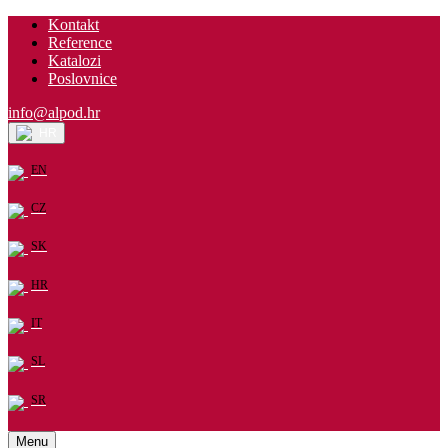
Kontakt
Reference
Katalozi
Poslovnice
info@alpod.hr
HR
EN
CZ
SK
HR
IT
SL
SR
Menu