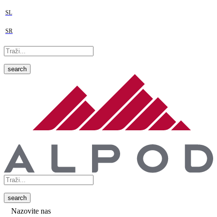
SL
SR
search
search
Nazovite nas