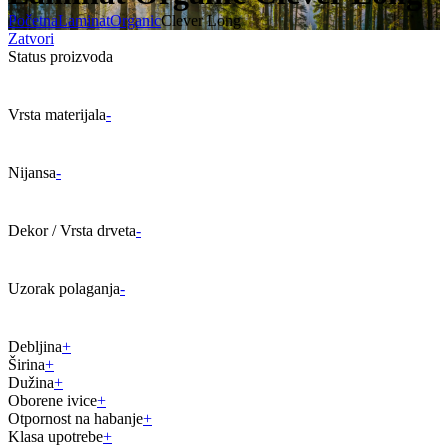
Početna
Laminat
Organic
Clever Long
Zatvori
Status proizvoda
Vrsta materijala
-
Nijansa
-
Dekor / Vrsta drveta
-
Uzorak polaganja
-
Debljina
+
Širina
+
Dužina
+
Oborene ivice
+
Otpornost na habanje
+
Klasa upotrebe
+