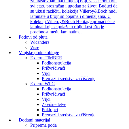
za hrastov laminat u bijeloj boji, vaš će dom biti
svijetao, prozračan i ugodan za život. Budući da
su ukusi različiti, kolekcija Villeroy&Boch nudi
laminate u brojnim bojama i dimenzijama. U
kolekciji Villeroy&Boch Heritage pronaći ćete
laminat koji se polaže u riblju kost, što je
posebnost među laminatima.
Podovi od pluta
Wicanders
Wise
Vanjske podne obloge
Exterra TIMBER
Podkonstrukcija
Pričvrščivaći
Vijci
Premazi i sredstva za čišćenje
Exterra WPC
Podkonstrukcija
Pričvrščivaći
Vijci
Završne letve
Poklopci
Premazi i sredstva za čišćenje
Dodatni materijal
Priprema poda