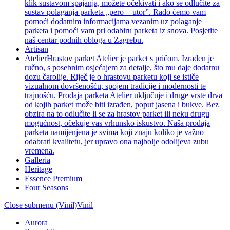
klik sustavom spajanja, možete očekivati i ako se odlučite za
sustav polaganja parketa „pero + utor”. Rado ćemo vam
pomoći dodatnim informacijama vezanim uz polaganje
parketa i pomoći vam pri odabiru parketa iz snova. Posjetite
naš centar podnih obloga u Zagrebu.
Artisan
Atelier
Hrastov parket Atelier je parket s pričom. Izrađen je
ručno, s posebnim osjećajem za detalje, što mu daje dodatnu
dozu čarolije. Riječ je o hrastovu parketu koji se ističe
vizualnom dovršenošću, spojem tradicije i modernosti te
trajnošću. Prodaja parketa Atelier uključuje i druge vrste drva
od kojih parket može biti izrađen, poput jasena i bukve. Bez
obzira na to odlučite li se za hrastov parket ili neku drugu
mogućnost, očekuje vas vrhunsko iskustvo. Naša prodaja
parketa namijenjena je svima koji znaju koliko je važno
odabrati kvalitetu, jer upravo ona najbolje odolijeva zubu
vremena.
Galleria
Heritage
Essence Premium
Four Seasons
Close submenu (Vinil)
Vinil
Aurora