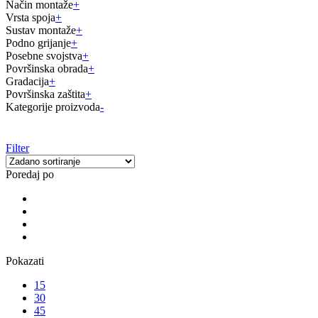
Način montaže
+
Vrsta spoja
+
Sustav montaže
+
Podno grijanje
+
Posebne svojstva
+
Površinska obrada
+
Gradacija
+
Površinska zaštita
+
Kategorije proizvoda
-
Filter
Poredaj po
Pokazati
15
30
45