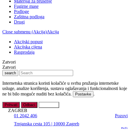
Materijal za brušenje
Fugirne mase
Podloge
Zaštitna podloga
Drugi
Close submenu (Akcija)
Akcija
Akcijski popust
Akcijska cijena
Rasprodaja
Zatvori
Zatvori
search
Internetska stranica koristi kolačiće u svrhu pružanja internetske
usluge, analize korištenja, sustava oglašavanja i funkcionalnosti koje
ne bi bilo moguće nuditi bez kolačića.
.
Postavke
Prihvati
Odbaci
Postavke
ZAGREB
01 2042 406
Pozovi
Trnjanska cesta 105 | 10000 Zagreb
Piši