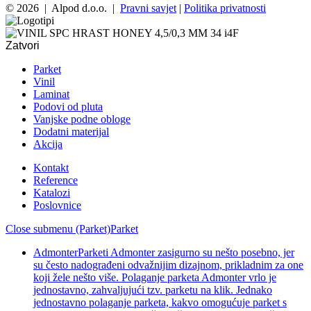
© 2026 | Alpod d.o.o. |
Pravni savjet
|
Politika privatnosti
Zatvori
Parket
Vinil
Laminat
Podovi od pluta
Vanjske podne obloge
Dodatni materijal
Akcija
Kontakt
Reference
Katalozi
Poslovnice
Close submenu (Parket)
Parket
Admonter
Parketi Admonter zasigurno su nešto posebno, jer
su često nadograđeni odvažnijim dizajnom, prikladnim za one
koji žele nešto više. Polaganje parketa Admonter vrlo je
jednostavno, zahvaljujući tzv. parketu na klik. Jednako
jednostavno polaganje parketa, kakvo omogućuje parket s