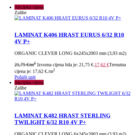
Akcijska cijena
Zalihe
LAMINAT K406 HRAST EURUS 6/32 R10
4V P+
ORGANIC CLEVER LONG 6x245x2003 mm (3,93 m2)
2
21,75
€
/m
Izvorna cijena bila je: 21,75 €.
17,62
€
Trenutna
2
cijena je: 17,62 €.
/m
Pošalji upit
Akcijska cijena
Zalihe
LAMINAT K482 HRAST STERLING
TWILIGHT 6/32 R10 4V P+
ORGANIC CLEVER LONG 6x245x2003 mm (3,93 m2)