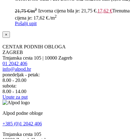
2
21,75
€
/m
Izvorna cijena bila je: 21,75 €.
17,62
€
Trenutna
2
cijena je: 17,62 €.
/m
Pošalji upit
×
CENTAR PODNIH OBLOGA
ZAGREB
Trnjanska cesta 105 | 10000 Zagreb
01 2042 406
info@alpod.hr
ponedeljak - petak:
8.00 - 20.00
subota:
8.00 - 14.00
Upute za put
Alpod podne obloge
+385 (0)1 2042 406
Trnjanska cesta 105