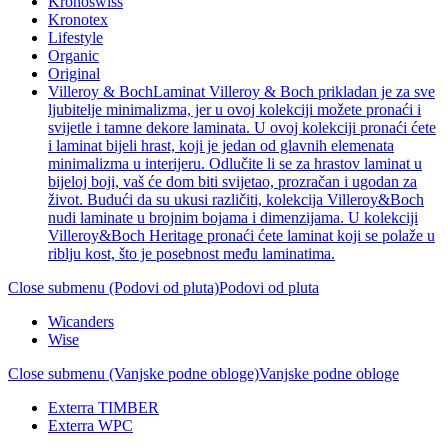
Kronoswiss
Kronotex
Lifestyle
Organic
Original
Villeroy & Boch
Laminat Villeroy & Boch prikladan je za sve
ljubitelje minimalizma, jer u ovoj kolekciji možete pronaći i
svijetle i tamne dekore laminata. U ovoj kolekciji pronaći ćete
i laminat bijeli hrast, koji je jedan od glavnih elemenata
minimalizma u interijeru. Odlučite li se za hrastov laminat u
bijeloj boji, vaš će dom biti svijetao, prozračan i ugodan za
život. Budući da su ukusi različiti, kolekcija Villeroy&Boch
nudi laminate u brojnim bojama i dimenzijama. U kolekciji
Villeroy&Boch Heritage pronaći ćete laminat koji se polaže u
riblju kost, što je posebnost među laminatima.
Close submenu (Podovi od pluta)
Podovi od pluta
Wicanders
Wise
Close submenu (Vanjske podne obloge)
Vanjske podne obloge
Exterra TIMBER
Exterra WPC