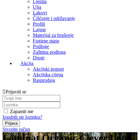
Ljepila
Ulja
Lakovi
Čišćenje i održavanje
Profili
Lajsne
Materijal za brušenje
Fugirne mase
Podloge
Zaštitna podloga
Drugi
Akcija
Akcijski popust
Akcijska cijena
Rasprodaja
Prijaviti se
Zapamti me
Izgubili ste lozinku?
Stvorite račun
Laminat Organic Clever Long