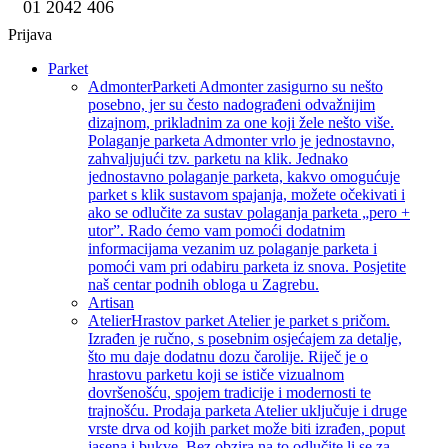
01 2042 406
Prijava
Parket
Admonter
Parketi Admonter zasigurno su nešto
posebno, jer su često nadograđeni odvažnijim
dizajnom, prikladnim za one koji žele nešto više.
Polaganje parketa Admonter vrlo je jednostavno,
zahvaljujući tzv. parketu na klik. Jednako
jednostavno polaganje parketa, kakvo omogućuje
parket s klik sustavom spajanja, možete očekivati i
ako se odlučite za sustav polaganja parketa „pero +
utor”. Rado ćemo vam pomoći dodatnim
informacijama vezanim uz polaganje parketa i
pomoći vam pri odabiru parketa iz snova. Posjetite
naš centar podnih obloga u Zagrebu.
Artisan
Atelier
Hrastov parket Atelier je parket s pričom.
Izrađen je ručno, s posebnim osjećajem za detalje,
što mu daje dodatnu dozu čarolije. Riječ je o
hrastovu parketu koji se ističe vizualnom
dovršenošću, spojem tradicije i modernosti te
trajnošću. Prodaja parketa Atelier uključuje i druge
vrste drva od kojih parket može biti izrađen, poput
jasena i bukve. Bez obzira na to odlučite li se za