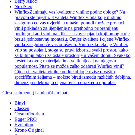
Berry Alloc
NextStep
Winflex
Zanimaju vas kvalitetne vinilne podne obloge? Na
pravom ste mjestu. Kvaliteta Winflex vinila koje nudimo
zasigurno će vas uvjeriti, a u našoj ponudi možete pronaći
vinil prikladan za lijepljenje na prethodno pripremljenu
podlogu, kao i vinil na klik – sustav spajanja koji omogućuje
brzu i jednostavnu montažu. Omjer kvalitete i cijene Winflex
vinila zasigurno će vas oduševiti. Vinili iz kolekcije Winflex
vrlo su postojani, stoga su pravi izbor za svaki prostor, kako
za kuhinju tako i za ostale prostorije u vašem domu. Svakako
i estetika ovog materijala ima velik utjecaj na njegovu
popularnost. Pitate se možda zašto odabrati Winflex vinil?
Cijena i kvaliteta vinilne podne obloge ovise o vašim
specifičnim željama – možete birati između različitih debljina,
dimenzija i dekora, a cijena ovisi i o razredu uporabe.
Close submenu (Laminat)
Laminat
Binyl
Classen
Cosmoflooritan
Egger PRO
Evolution
Krono Original