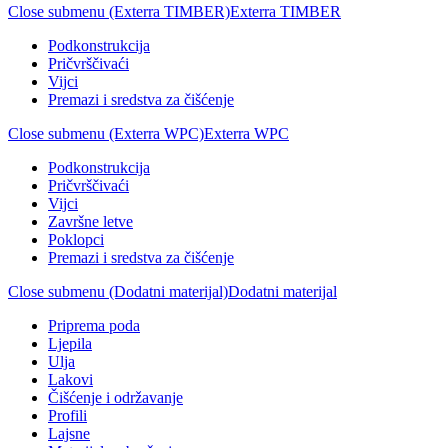
Close submenu (Exterra TIMBER)
Exterra TIMBER
Podkonstrukcija
Pričvrščivaći
Vijci
Premazi i sredstva za čišćenje
Close submenu (Exterra WPC)
Exterra WPC
Podkonstrukcija
Pričvrščivaći
Vijci
Završne letve
Poklopci
Premazi i sredstva za čišćenje
Close submenu (Dodatni materijal)
Dodatni materijal
Priprema poda
Ljepila
Ulja
Lakovi
Čišćenje i održavanje
Profili
Lajsne