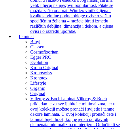
domu. Svakako i estetika ovog materijala ima
velik utjecaj na njegovu popularnost. Pitate se
možda zašto odabrati Winflex vinil? Cijena i
kvaliteta vinilne podne obloge ovise o vašim
specifičnim željama – možete birati između
različitih debljina, dimenzija i dekora, a cijena
ovisi i o razredu uporabe.
Laminat
Binyl
Classen
Cosmoflooritan
Egger PRO
Evolution
Krono Original
Kronoswiss
Kronotex
Lifestyle
Organic
Original
Villeroy & Boch
Laminat Villeroy & Boch
prikladan je za sve ljubitelje minimalizma, jer u
ovoj kolekciji možete pronaći i svijetle i tamne
dekore laminata. U ovoj kolekciji pronaći ćete i
laminat bijeli hrast, koji je jedan od glavnih
elemenata minimalizma u interijeru. Odlučite li se