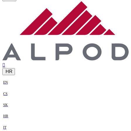
HR
EN
CS
SK
HR
IT