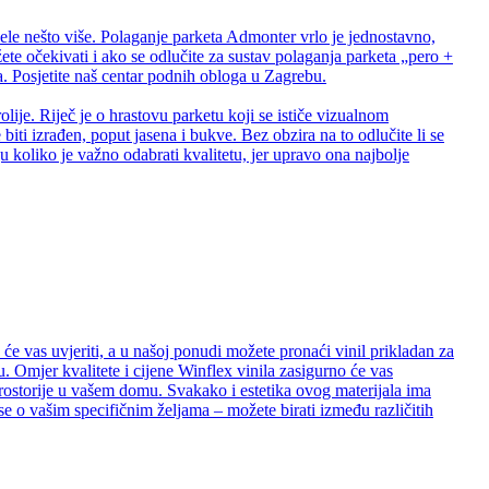
ele nešto više. Polaganje parketa Admonter vrlo je jednostavno,
te očekivati i ako se odlučite za sustav polaganja parketa „pero +
 Posjetite naš centar podnih obloga u Zagrebu.
lije. Riječ je o hrastovu parketu koji se ističe vizualnom
biti izrađen, poput jasena i bukve. Bez obzira na to odlučite li se
 koliko je važno odabrati kvalitetu, jer upravo ona najbolje
e vas uvjeriti, a u našoj ponudi možete pronaći vinil prikladan za
. Omjer kvalitete i cijene Winflex vinila zasigurno će vas
e prostorije u vašem domu. Svakako i estetika ovog materijala ima
se o vašim specifičnim željama – možete birati između različitih