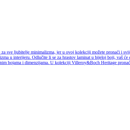
a sve ljubitelje minimalizma, jer u ovoj kolekciji možete pronaći i svij
izma u interijeru. Odlučite li se za hrastov laminat u bijeloj boji, vaš ć
jnim bojama i dimenzijama. U kolekciji Villeroy&Boch Heritage pronaći 