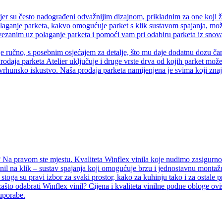
er su često nadograđeni odvažnijim dizajnom, prikladnim za one koji ž
olaganje parketa, kakvo omogućuje parket s klik sustavom spajanja, može
anim uz polaganje parketa i pomoći vam pri odabiru parketa iz snova.
je ručno, s posebnim osjećajem za detalje, što mu daje dodatnu dozu čaro
rodaja parketa Atelier uključuje i druge vrste drva od kojih parket može 
vrhunsko iskustvo. Naša prodaja parketa namijenjena je svima koji znaju
Na pravom ste mjestu. Kvaliteta Winflex vinila koje nudimo zasigurno ć
inil na klik – sustav spajanja koji omogućuje brzu i jednostavnu montažu
i, stoga su pravi izbor za svaki prostor, kako za kuhinju tako i za ostal
ašto odabrati Winflex vinil? Cijena i kvaliteta vinilne podne obloge ovi
 uporabe.