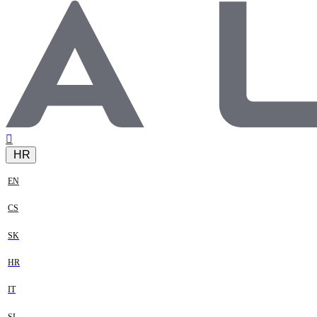
HR
EN
CS
SK
HR
IT
SL