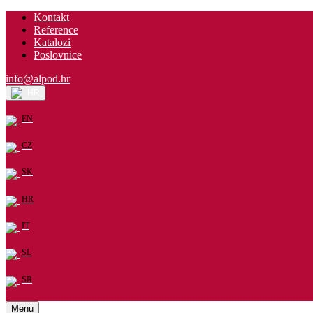
Kontakt
Reference
Katalozi
Poslovnice
info@alpod.hr
HR
EN
CZ
SK
HR
IT
SL
SR
Menu