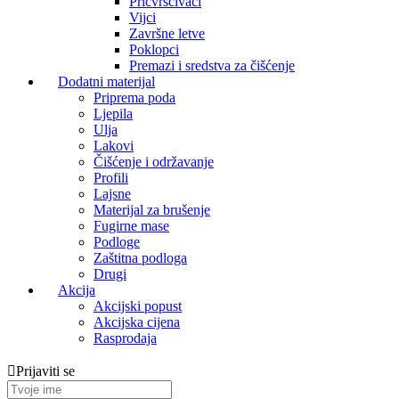
Pričvrščivaći
Vijci
Završne letve
Poklopci
Premazi i sredstva za čišćenje
Dodatni materijal
Priprema poda
Ljepila
Ulja
Lakovi
Čišćenje i održavanje
Profili
Lajsne
Materijal za brušenje
Fugirne mase
Podloge
Zaštitna podloga
Drugi
Akcija
Akcijski popust
Akcijska cijena
Rasprodaja
Prijaviti se