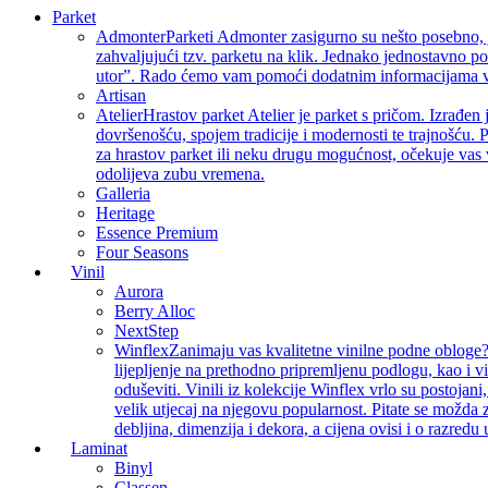
Parket
Admonter
Parketi Admonter zasigurno su nešto posebno, j
zahvaljujući tzv. parketu na klik. Jednako jednostavno p
utor”. Rado ćemo vam pomoći dodatnim informacijama vez
Artisan
Atelier
Hrastov parket Atelier je parket s pričom. Izrađen 
dovršenošću, spojem tradicije i modernosti te trajnošću. P
za hrastov parket ili neku drugu mogućnost, očekuje vas 
odolijeva zubu vremena.
Galleria
Heritage
Essence Premium
Four Seasons
Vinil
Aurora
Berry Alloc
NextStep
Winflex
Zanimaju vas kvalitetne vinilne podne obloge? 
lijepljenje na prethodno pripremljenu podlogu, kao i v
oduševiti. Vinili iz kolekcije Winflex vrlo su postojan
velik utjecaj na njegovu popularnost. Pitate se možda z
debljina, dimenzija i dekora, a cijena ovisi i o razredu
Laminat
Binyl
Classen