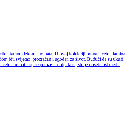
etle i tamne dekore laminata. U ovoj kolekciji pronaći ćete i laminat
e dom biti svijetao, prozračan i ugodan za život. Budući da su ukusi
ćete laminat koji se polaže u riblju kost, što je posebnost među