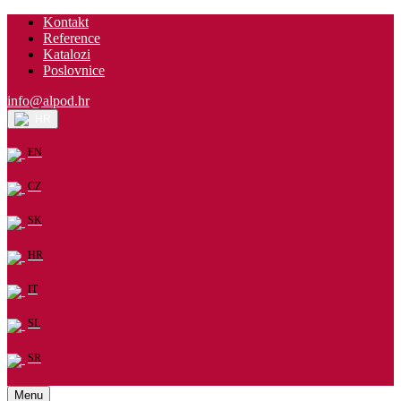
Kontakt
Reference
Katalozi
Poslovnice
info@alpod.hr
HR
EN
CZ
SK
HR
IT
SL
SR
Menu