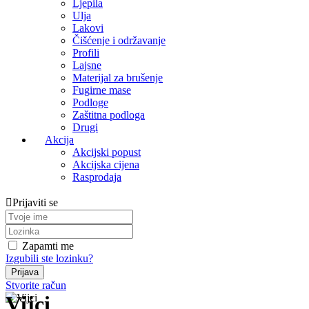
Ljepila
Ulja
Lakovi
Čišćenje i održavanje
Profili
Lajsne
Materijal za brušenje
Fugirne mase
Podloge
Zaštitna podloga
Drugi
Akcija
Akcijski popust
Akcijska cijena
Rasprodaja
Prijaviti se
Zapamti me
Izgubili ste lozinku?
Stvorite račun
Vijci