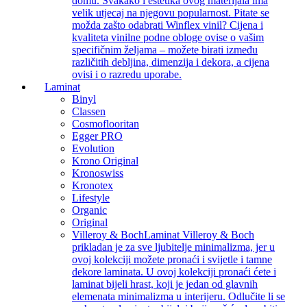
domu. Svakako i estetika ovog materijala ima
velik utjecaj na njegovu popularnost. Pitate se
možda zašto odabrati Winflex vinil? Cijena i
kvaliteta vinilne podne obloge ovise o vašim
specifičnim željama – možete birati između
različitih debljina, dimenzija i dekora, a cijena
ovisi i o razredu uporabe.
Laminat
Binyl
Classen
Cosmoflooritan
Egger PRO
Evolution
Krono Original
Kronoswiss
Kronotex
Lifestyle
Organic
Original
Villeroy & Boch
Laminat Villeroy & Boch
prikladan je za sve ljubitelje minimalizma, jer u
ovoj kolekciji možete pronaći i svijetle i tamne
dekore laminata. U ovoj kolekciji pronaći ćete i
laminat bijeli hrast, koji je jedan od glavnih
elemenata minimalizma u interijeru. Odlučite li se