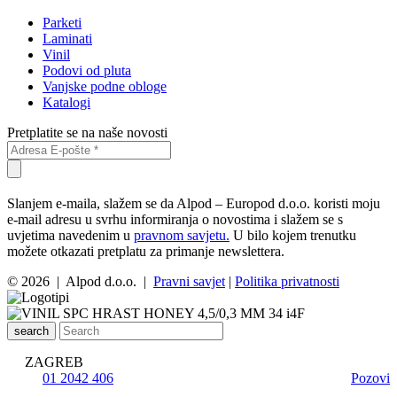
Parketi
Laminati
Vinil
Podovi od pluta
Vanjske podne obloge
Katalogi
Pretplatite se na naše novosti
Slanjem e-maila, slažem se da Alpod – Europod d.o.o. koristi moju
e-mail adresu u svrhu informiranja o novostima i slažem se s
uvjetima navedenim u
pravnom savjetu.
U bilo kojem trenutku
možete otkazati pretplatu za primanje newslettera.
© 2026 | Alpod d.o.o. |
Pravni savjet
|
Politika privatnosti
search
ZAGREB
01 2042 406
Pozovi