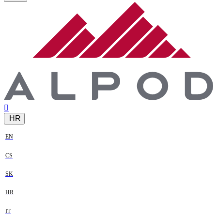
HR
EN
CS
SK
HR
IT