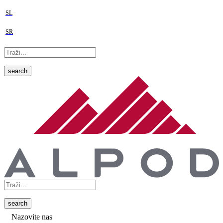
SL
SR
search
search
Nazovite nas