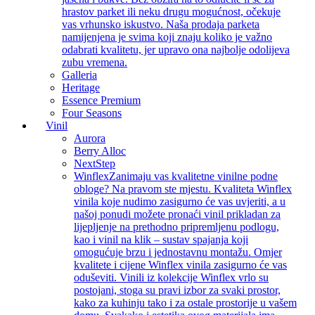
hrastov parket ili neku drugu mogućnost, očekuje
vas vrhunsko iskustvo. Naša prodaja parketa
namijenjena je svima koji znaju koliko je važno
odabrati kvalitetu, jer upravo ona najbolje odolijeva
zubu vremena.
Galleria
Heritage
Essence Premium
Four Seasons
Vinil
Aurora
Berry Alloc
NextStep
Winflex
Zanimaju vas kvalitetne vinilne podne
obloge? Na pravom ste mjestu. Kvaliteta Winflex
vinila koje nudimo zasigurno će vas uvjeriti, a u
našoj ponudi možete pronaći vinil prikladan za
lijepljenje na prethodno pripremljenu podlogu,
kao i vinil na klik – sustav spajanja koji
omogućuje brzu i jednostavnu montažu. Omjer
kvalitete i cijene Winflex vinila zasigurno će vas
oduševiti. Vinili iz kolekcije Winflex vrlo su
postojani, stoga su pravi izbor za svaki prostor,
kako za kuhinju tako i za ostale prostorije u vašem