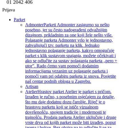
01 2042 406
Prijava
Parket
Admonter
Parketi Admonter zasigurno su nešto
posebno, jer su često nadograđeni odvažnijim
dizajnom, prikladnim za one koji žele nešto više.
Polaganje parketa Admonter vrlo je jednostavno,
zahvaljujući tzv. parketu na klik. Jednako
jednostavno polaganje parketa, kakvo omogućuje
parket s klik sustavom spajanja, možete očekivati i
ako se odlučite za sustav polaganja parketa „pero +
utor”. Rado ćemo vam pomoći dodatnim
informacijama vezanim uz polaganje parketa i
pomoći vam pri odabiru parketa iz snova. Posjetite
naš centar podnih obloga u Zagrebu.
Artisan
Atelier
Hrastov parket Atelier je parket s pričom.
Izrađen je ručno, s posebnim osjećajem za detalje,
što mu daje dodatnu dozu čarolije. Riječ je o
hrastovu parketu koji se ističe vizualnom
dovršenošću, spojem tradicije i modernosti te
trajnošću. Prodaja parketa Atelier uključuje i druge
vrste drva od kojih parket može biti izrađen, poput
jasena i bukve. Bez obzira na to odlučite li se za