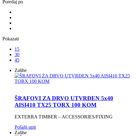
Poredaj po
Pokazati
15
30
45
Zalihe
ŠRAFOVI ZA DRVO UTVRĐEN 5x40
AISI410 TX25 TORX 100 KOM
EXTERRA TIMBER – ACCESSORIES/FIXING
Pošalji upit
Zalihe