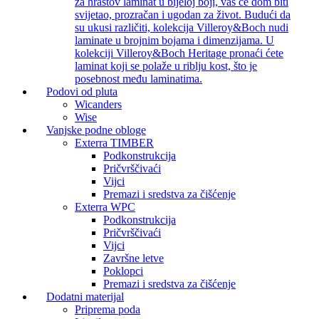
za hrastov laminat u bijeloj boji, vaš će dom biti
svijetao, prozračan i ugodan za život. Budući da
su ukusi različiti, kolekcija Villeroy&Boch nudi
laminate u brojnim bojama i dimenzijama. U
kolekciji Villeroy&Boch Heritage pronaći ćete
laminat koji se polaže u riblju kost, što je
posebnost među laminatima.
Podovi od pluta
Wicanders
Wise
Vanjske podne obloge
Exterra TIMBER
Podkonstrukcija
Pričvrščivaći
Vijci
Premazi i sredstva za čišćenje
Exterra WPC
Podkonstrukcija
Pričvrščivaći
Vijci
Završne letve
Poklopci
Premazi i sredstva za čišćenje
Dodatni materijal
Priprema poda