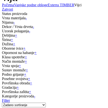
Početna
Vanjske podne obloge
Exterra TIMBER
Vijci
Zatvori
Status proizvoda
Vrsta materijala
-
Nijansa
-
Dekor / Vrsta drveta
-
Uzorak polaganja
-
Debljina
+
Širina
+
Dužina
+
Oborene ivice
+
Otpornost na habanje
+
Klasa upotrebe
+
Način montaže
+
Vrsta spoja
+
Sustav montaže
+
Podno grijanje
+
Posebne svojstva
+
Površinska obrada
+
Gradacija
+
Površinska zaštita
+
Kategorije proizvoda
-
Filter