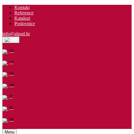
Kontakt
Reference
Katalozi
Poslovnice
info@alpod.hr
HR
EN
CZ
SK
HR
IT
SL
SR
Menu