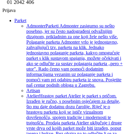
01 2042 406
Prijava
Parket
Admonter
Parketi Admonter zasigurno su nešto
posebno, jer su često nadograđeni odvažnijim
dizajnom, prikladnim za one koji žele nešto više.
Polaganje parketa Admonter vrlo je jednostavno,
zahvaljujući tzv. parketu na klik. Jednako
jednostavno polaganje parketa, kakvo omogućuje
parket s klik sustavom spajanja, možete očekivati i
ako se odlučite za sustav polaganja parketa „pero +
utor”. Rado ćemo vam pomoći dodatnim
informacijama vezanim uz polaganje parketa i
pomoći vam pri odabiru parketa iz snova. Posjetite
naš centar podnih obloga u Zagrebu.
Artisan
Atelier
Hrastov parket Atelier je parket s pričom.
Izrađen je ručno, s posebnim osjećajem za detalje,
što mu daje dodatnu dozu čarolije. Riječ je o
hrastovu parketu koji se ističe vizualnom
dovršenošću, spojem tradicije i modernosti te
trajnošću. Prodaja parketa Atelier uključuje i druge
vrste drva od kojih parket može biti izrađen, poput
jasena i bukve. Bez obzira na to odlučite li se za