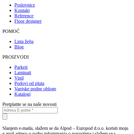
Poslovnice
Kontakt
Reference
Floor designer
POMOĆ
Lista želja
Blog
PROIZVODI
Parketi
Laminati
Vinil
Podovi od pluta
Vanjske podne obloge
Katalogi
Pretplatite se na naše novosti
Slanjem e-maila, slažem se da Alpod – Europod d.o.o. koristi moju
e-mail adresu u svrhu informiranja o novostima i slažem se s