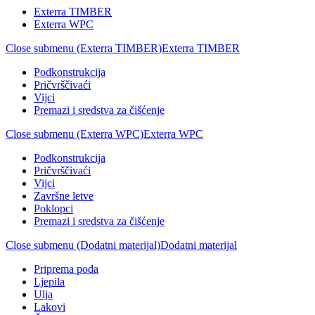
Exterra TIMBER
Exterra WPC
Close submenu (Exterra TIMBER)
Exterra TIMBER
Podkonstrukcija
Pričvrščivaći
Vijci
Premazi i sredstva za čišćenje
Close submenu (Exterra WPC)
Exterra WPC
Podkonstrukcija
Pričvrščivaći
Vijci
Završne letve
Poklopci
Premazi i sredstva za čišćenje
Close submenu (Dodatni materijal)
Dodatni materijal
Priprema poda
Ljepila
Ulja
Lakovi