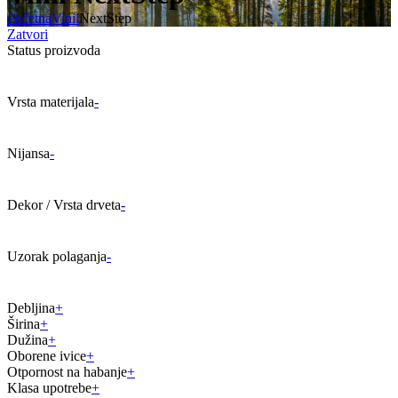
Početna
Vinil
NextStep
Zatvori
Status proizvoda
Vrsta materijala
-
Nijansa
-
Dekor / Vrsta drveta
-
Uzorak polaganja
-
Debljina
+
Širina
+
Dužina
+
Oborene ivice
+
Otpornost na habanje
+
Klasa upotrebe
+