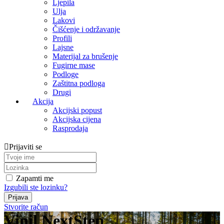
Ljepila
Ulja
Lakovi
Čišćenje i održavanje
Profili
Lajsne
Materijal za brušenje
Fugirne mase
Podloge
Zaštitna podloga
Drugi
Akcija
Akcijski popust
Akcijska cijena
Rasprodaja
Prijaviti se
Zapamti me
Izgubili ste lozinku?
Stvorite račun
Vinil NextStep