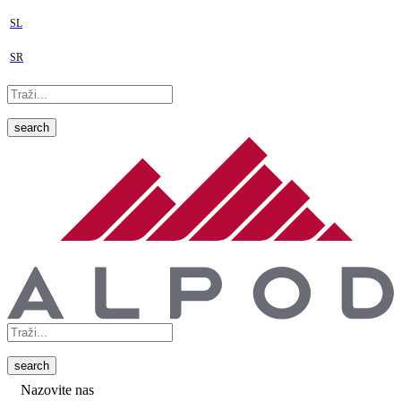
SL
SR
search
search
Nazovite nas