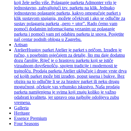
koji žele nešto više. Polaganje parketa Admonter vrlo je
jednostavno, zahvaljujući tzv. parketu na klik. Jednako
jednostavno polaganje parketa, kakvo omogućuje parket s
klik sustavom spajanja, možete očekivati i ako se odlučite za
sustav polaganja parketa „pero + utor”. Rado ćemo vam
pomoći dodatnim informacijama vezanim uz polaganje
parketa i pomoći vam pri odabiru parketa iz snova. Posjetite
naš centar podnih obloga u Zagrebu.
Artisan
Atelier
Hrastov parket Atelier je parket s pričom. Izrađen je
ručno, s posebnim osjećajem za detalje, što mu daje dodatnu
dozu čarolije. Riječ je o hrastovu parketu koji se ističe
vizualnom dovršenošću, spojem tradicije i modernosti te
trajnošću. Prodaja parketa Atelier uključuje i druge vrste drva
od kojih parket može biti izrađen, poput jasena i bukve. Bez
obzira na to odlučite li se za hrastov parket ili neku drugu
mogućnost, očekuje vas vrhunsko iskustvo. Naša prodaja
parketa namijenjena je svima koji znaju koliko je važno
odabrati kvalitetu, jer upravo ona najbolje odolijeva zubu
vremena.
Galleria
Heritage
Essence Premium
Four Seasons