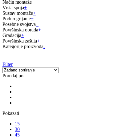
Način montaže
+
Vrsta spoja
+
Sustav montaže
+
Podno grijanje
+
Posebne svojstva
+
Površinska obrada
+
Gradacija
+
Površinska zaštita
+
Kategorije proizvoda
-
Filter
Poredaj po
Pokazati
15
30
45