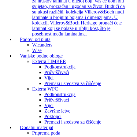
za hrastov laminat u bijeloj boji, vaš će dom biti
svijetao, prozračan i ugodan za život. Budući da
su ukusi različiti, kolekcija Villeroy&Boch nudi
laminate u brojnim bojama i dimenzijama. U
kolekciji Villeroy&Boch Heritage pronaći ćete
laminat koji se polaže u riblju kost, što je
posebnost među laminatima.
Podovi od pluta
Wicanders
Wise
Vanjske podne obloge
Exterra TIMBER
Podkonstrukcija
Pričvrščivaći
Vijci
Premazi i sredstva za čišćenje
Exterra WPC
Podkonstrukcija
Pričvrščivaći
Vijci
Završne letve
Poklopci
Premazi i sredstva za čišćenje
Dodatni materijal
Priprema poda