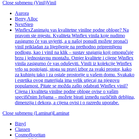
Close submenu (Vinil)
Vinil
Aurora
Berry Alloc
NextStep
Winflex
Zanimaju vas kvalitetne vinilne podne obloge? Na
pravom ste mjestu. Kvaliteta Winflex vinila koje nudimo
zasigurno će vas uvjeriti, a u našoj ponudi možete pronaći
vinil prikladan za lijepljenje na prethodno pripremljenu
podlogu, kao i vinil na klik – sustav spajanja koji omogućuje
brzu i jednostavnu montažu. Omjer kvalitete i cijene Winflex
vinila zasigurno će vas oduševiti. Vinili iz kolekcije Winflex
vrlo su postojani, stoga su pravi izbor za svaki prostor, kako
za kuhinju tako i za ostale prostorije u vašem domu. Svakako
i estetika ovog materijala ima velik utjecaj na njegovu
popularnost. Pitate se možda zašto odabrati Winflex vinil?
Cijena i kvaliteta vinilne podne obloge ovise o vašim
specifičnim željama – možete birati između različitih debljina,
dimenzija i dekora, a cijena ovisi i o razredu uporabe.
Close submenu (Laminat)
Laminat
Binyl
Classen
Cosmoflooritan