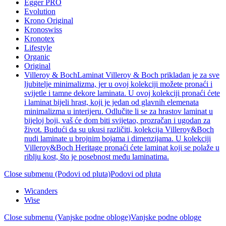
Egger PRO
Evolution
Krono Original
Kronoswiss
Kronotex
Lifestyle
Organic
Original
Villeroy & Boch
Laminat Villeroy & Boch prikladan je za sve
ljubitelje minimalizma, jer u ovoj kolekciji možete pronaći i
svijetle i tamne dekore laminata. U ovoj kolekciji pronaći ćete
i laminat bijeli hrast, koji je jedan od glavnih elemenata
minimalizma u interijeru. Odlučite li se za hrastov laminat u
bijeloj boji, vaš će dom biti svijetao, prozračan i ugodan za
život. Budući da su ukusi različiti, kolekcija Villeroy&Boch
nudi laminate u brojnim bojama i dimenzijama. U kolekciji
Villeroy&Boch Heritage pronaći ćete laminat koji se polaže u
riblju kost, što je posebnost među laminatima.
Close submenu (Podovi od pluta)
Podovi od pluta
Wicanders
Wise
Close submenu (Vanjske podne obloge)
Vanjske podne obloge