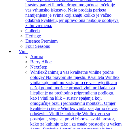
hrastov parket ili neku drugu mogućnost, očekuje
vas vrhunsko iskustvo. Naša prodaja parketa
namijenjena je svima koji znaju koliko je važno
odabrati kvalitetu, jer upravo ona najbolje odolijeva
zubu vremena.
Galleria
Heritage
Essence Premium
Four Seasons
Vinil
Aurora
Berry Alloc
NextStep
Winflex
Zanimaju vas kvalitetne vinilne podne
obloge? Na pravom ste mjestu. Kvaliteta Winflex
vinila koje nudimo zasigurno će vas uvjeriti, a u
našoj ponudi možete pronaći vinil prikladan za
lijepljenje na prethodno pripremljenu podlogu,
kao i vinil na klik – sustav spajanja koji
omogućuje brzu i jednostavnu montažu. Omjer
kvalitete i cijene Winflex vinila zasigurno će vas
oduševiti. Vinili iz kolekcije Winflex vrlo su
postojani, stoga su pravi izbor za svaki prostor,
kako za kuhinju tako i za ostale prostorije u vašem