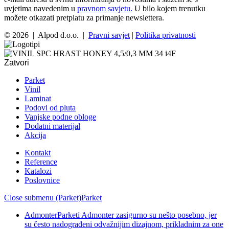
uvjetima navedenim u
pravnom savjetu.
U bilo kojem trenutku
možete otkazati pretplatu za primanje newslettera.
© 2026 | Alpod d.o.o. |
Pravni savjet
|
Politika privatnosti
Zatvori
Parket
Vinil
Laminat
Podovi od pluta
Vanjske podne obloge
Dodatni materijal
Akcija
Kontakt
Reference
Katalozi
Poslovnice
Close submenu (Parket)
Parket
Admonter
Parketi Admonter zasigurno su nešto posebno, jer
su često nadograđeni odvažnijim dizajnom, prikladnim za one