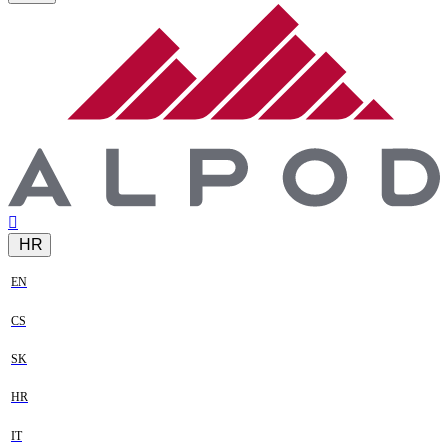
HR
EN
CS
SK
HR
IT