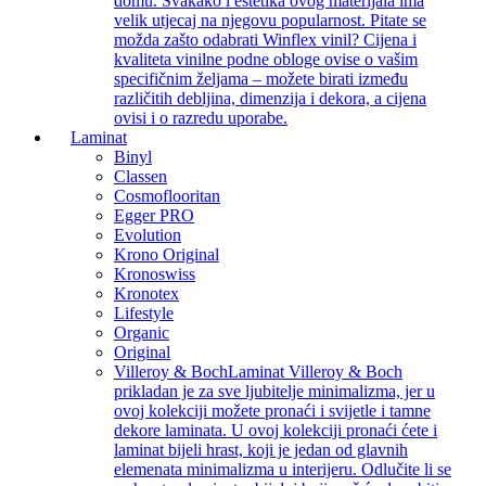
domu. Svakako i estetika ovog materijala ima
velik utjecaj na njegovu popularnost. Pitate se
možda zašto odabrati Winflex vinil? Cijena i
kvaliteta vinilne podne obloge ovise o vašim
specifičnim željama – možete birati između
različitih debljina, dimenzija i dekora, a cijena
ovisi i o razredu uporabe.
Laminat
Binyl
Classen
Cosmoflooritan
Egger PRO
Evolution
Krono Original
Kronoswiss
Kronotex
Lifestyle
Organic
Original
Villeroy & Boch
Laminat Villeroy & Boch
prikladan je za sve ljubitelje minimalizma, jer u
ovoj kolekciji možete pronaći i svijetle i tamne
dekore laminata. U ovoj kolekciji pronaći ćete i
laminat bijeli hrast, koji je jedan od glavnih
elemenata minimalizma u interijeru. Odlučite li se