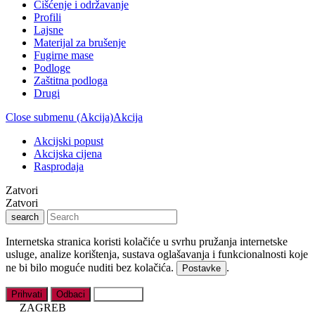
Čišćenje i održavanje
Profili
Lajsne
Materijal za brušenje
Fugirne mase
Podloge
Zaštitna podloga
Drugi
Close submenu (Akcija)
Akcija
Akcijski popust
Akcijska cijena
Rasprodaja
Zatvori
Zatvori
search
Internetska stranica koristi kolačiće u svrhu pružanja internetske
usluge, analize korištenja, sustava oglašavanja i funkcionalnosti koje
ne bi bilo moguće nuditi bez kolačića.
.
Postavke
Prihvati
Odbaci
Postavke
ZAGREB