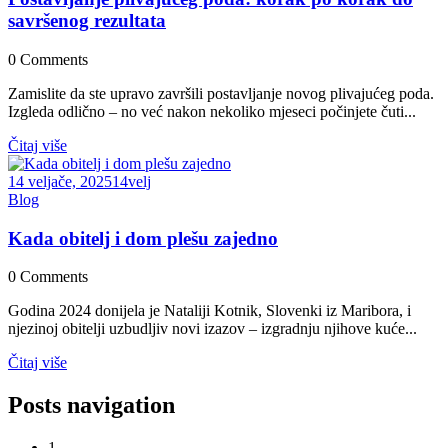
savršenog rezultata
0
Comments
Zamislite da ste upravo završili postavljanje novog plivajućeg poda.
Izgleda odlično – no već nakon nekoliko mjeseci počinjete čuti...
Čitaj više
14 veljače, 2025
14
velj
Blog
Kada obitelj i dom plešu zajedno
0
Comments
Godina 2024 donijela je Nataliji Kotnik, Slovenki iz Maribora, i
njezinoj obitelji uzbudljiv novi izazov – izgradnju njihove kuće...
Čitaj više
Posts navigation
1