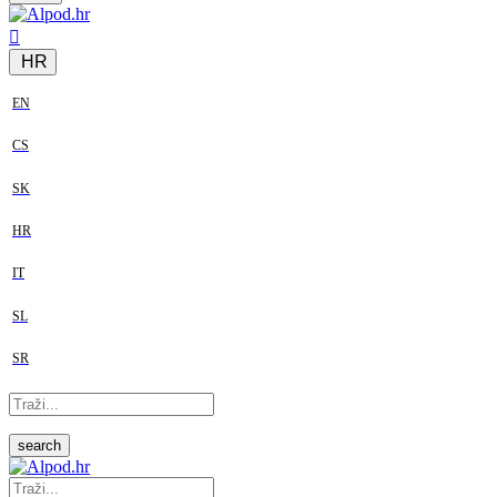
HR
EN
CS
SK
HR
IT
SL
SR
search