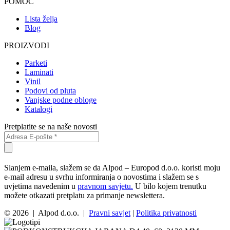
POMOĆ
Lista želja
Blog
PROIZVODI
Parketi
Laminati
Vinil
Podovi od pluta
Vanjske podne obloge
Katalogi
Pretplatite se na naše novosti
Slanjem e-maila, slažem se da Alpod – Europod d.o.o. koristi moju
e-mail adresu u svrhu informiranja o novostima i slažem se s
uvjetima navedenim u
pravnom savjetu.
U bilo kojem trenutku
možete otkazati pretplatu za primanje newslettera.
© 2026 | Alpod d.o.o. |
Pravni savjet
|
Politika privatnosti