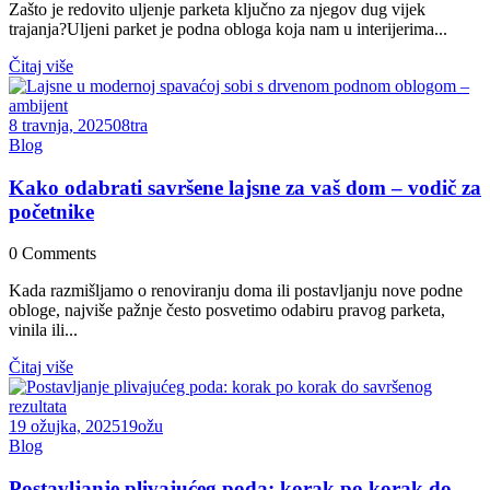
Zašto je redovito uljenje parketa ključno za njegov dug vijek
trajanja?Uljeni parket je podna obloga koja nam u interijerima...
Čitaj više
8 travnja, 2025
08
tra
Blog
Kako odabrati savršene lajsne za vaš dom – vodič za
početnike
0
Comments
Kada razmišljamo o renoviranju doma ili postavljanju nove podne
obloge, najviše pažnje često posvetimo odabiru pravog parketa,
vinila ili...
Čitaj više
19 ožujka, 2025
19
ožu
Blog
Postavljanje plivajućeg poda: korak po korak do