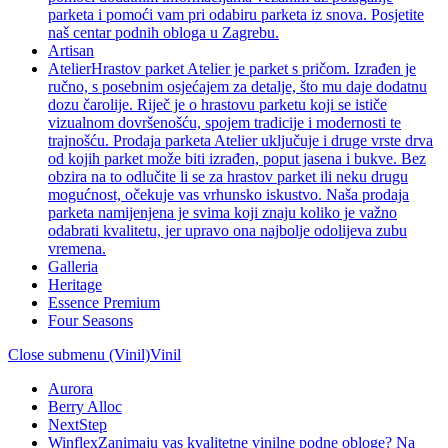
parketa i pomoći vam pri odabiru parketa iz snova. Posjetite
naš centar podnih obloga u Zagrebu.
Artisan
Atelier
Hrastov parket Atelier je parket s pričom. Izrađen je
ručno, s posebnim osjećajem za detalje, što mu daje dodatnu
dozu čarolije. Riječ je o hrastovu parketu koji se ističe
vizualnom dovršenošću, spojem tradicije i modernosti te
trajnošću. Prodaja parketa Atelier uključuje i druge vrste drva
od kojih parket može biti izrađen, poput jasena i bukve. Bez
obzira na to odlučite li se za hrastov parket ili neku drugu
mogućnost, očekuje vas vrhunsko iskustvo. Naša prodaja
parketa namijenjena je svima koji znaju koliko je važno
odabrati kvalitetu, jer upravo ona najbolje odolijeva zubu
vremena.
Galleria
Heritage
Essence Premium
Four Seasons
Close submenu (Vinil)
Vinil
Aurora
Berry Alloc
NextStep
Winflex
Zanimaju vas kvalitetne vinilne podne obloge? Na