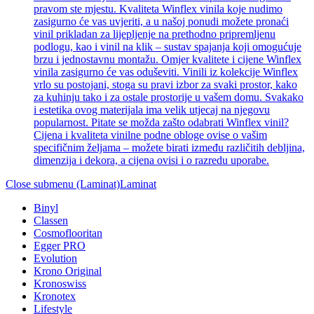
pravom ste mjestu. Kvaliteta Winflex vinila koje nudimo
zasigurno će vas uvjeriti, a u našoj ponudi možete pronaći
vinil prikladan za lijepljenje na prethodno pripremljenu
podlogu, kao i vinil na klik – sustav spajanja koji omogućuje
brzu i jednostavnu montažu. Omjer kvalitete i cijene Winflex
vinila zasigurno će vas oduševiti. Vinili iz kolekcije Winflex
vrlo su postojani, stoga su pravi izbor za svaki prostor, kako
za kuhinju tako i za ostale prostorije u vašem domu. Svakako
i estetika ovog materijala ima velik utjecaj na njegovu
popularnost. Pitate se možda zašto odabrati Winflex vinil?
Cijena i kvaliteta vinilne podne obloge ovise o vašim
specifičnim željama – možete birati između različitih debljina,
dimenzija i dekora, a cijena ovisi i o razredu uporabe.
Close submenu (Laminat)
Laminat
Binyl
Classen
Cosmoflooritan
Egger PRO
Evolution
Krono Original
Kronoswiss
Kronotex
Lifestyle