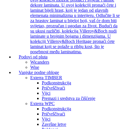
dekore laminata. U ovoj kolekciji pronaći ćete i
laminat bijeli hrast, koji je jedan od glavnih
elemenata minimalizma u interijeru. Odlučite li se
za hrastov laminat u bijeloj boji, vaš će dom biti
svijetao, prozračan i ugodan za život. Budući da
su ukusi različiti, kolekcija Villeroy&Boch nudi
laminate u brojnim bojama i dimenzijama. U
kolekciji Villeroy&Boch Heritage pronaći ćete
laminat koji se polaže u riblju kost, što je
posebnost među laminatima.
Podovi od pluta
Wicanders
Wise
Vanjske podne obloge
Exterra TIMBER
Podkonstrukcija
Pričvrščivaći
Vijci
Premazi i sredstva za čišćenje
Exterra WPC
Podkonstrukcija
Pričvrščivaći
Vijci
Završne letve