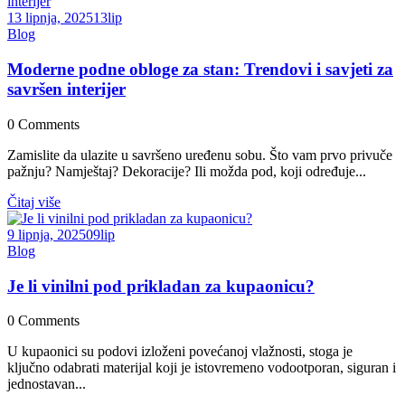
13 lipnja, 2025
13
lip
Blog
Moderne podne obloge za stan: Trendovi i savjeti za
savršen interijer
0
Comments
Zamislite da ulazite u savršeno uređenu sobu. Što vam prvo privuče
pažnju? Namještaj? Dekoracije? Ili možda pod, koji određuje...
Čitaj više
9 lipnja, 2025
09
lip
Blog
Je li vinilni pod prikladan za kupaonicu?
0
Comments
U kupaonici su podovi izloženi povećanoj vlažnosti, stoga je
ključno odabrati materijal koji je istovremeno vodootporan, siguran i
jednostavan...