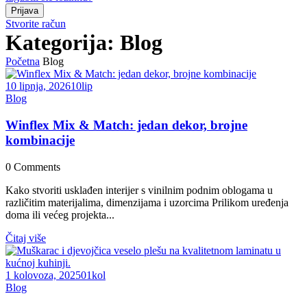
Stvorite račun
Kategorija:
Blog
Početna
Blog
10 lipnja, 2026
10
lip
Blog
Winflex Mix & Match: jedan dekor, brojne
kombinacije
0
Comments
Kako stvoriti usklađen interijer s vinilnim podnim oblogama u
različitim materijalima, dimenzijama i uzorcima Prilikom uređenja
doma ili većeg projekta...
Čitaj više
1 kolovoza, 2025
01
kol
Blog