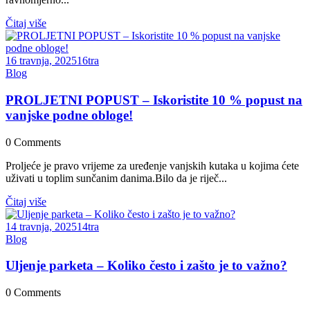
Čitaj više
16 travnja, 2025
16
tra
Blog
PROLJETNI POPUST – Iskoristite 10 % popust na
vanjske podne obloge!
0
Comments
Proljeće je pravo vrijeme za uređenje vanjskih kutaka u kojima ćete
uživati u toplim sunčanim danima.Bilo da je riječ...
Čitaj više
14 travnja, 2025
14
tra
Blog
Uljenje parketa – Koliko često i zašto je to važno?
0
Comments