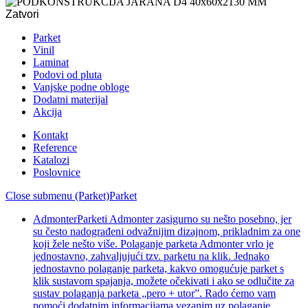
Zatvori
Parket
Vinil
Laminat
Podovi od pluta
Vanjske podne obloge
Dodatni materijal
Akcija
Kontakt
Reference
Katalozi
Poslovnice
Close submenu (Parket)
Parket
Admonter
Parketi Admonter zasigurno su nešto posebno, jer
su često nadograđeni odvažnijim dizajnom, prikladnim za one
koji žele nešto više. Polaganje parketa Admonter vrlo je
jednostavno, zahvaljujući tzv. parketu na klik. Jednako
jednostavno polaganje parketa, kakvo omogućuje parket s
klik sustavom spajanja, možete očekivati i ako se odlučite za
sustav polaganja parketa „pero + utor”. Rado ćemo vam
pomoći dodatnim informacijama vezanim uz polaganje