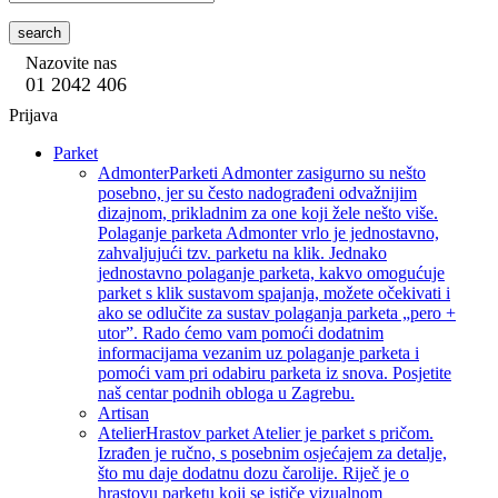
search
Nazovite nas
01 2042 406
Prijava
Parket
Admonter
Parketi Admonter zasigurno su nešto
posebno, jer su često nadograđeni odvažnijim
dizajnom, prikladnim za one koji žele nešto više.
Polaganje parketa Admonter vrlo je jednostavno,
zahvaljujući tzv. parketu na klik. Jednako
jednostavno polaganje parketa, kakvo omogućuje
parket s klik sustavom spajanja, možete očekivati i
ako se odlučite za sustav polaganja parketa „pero +
utor”. Rado ćemo vam pomoći dodatnim
informacijama vezanim uz polaganje parketa i
pomoći vam pri odabiru parketa iz snova. Posjetite
naš centar podnih obloga u Zagrebu.
Artisan
Atelier
Hrastov parket Atelier je parket s pričom.
Izrađen je ručno, s posebnim osjećajem za detalje,
što mu daje dodatnu dozu čarolije. Riječ je o
hrastovu parketu koji se ističe vizualnom