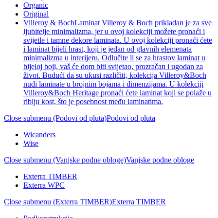
Organic
Original
Villeroy & Boch
Laminat Villeroy & Boch prikladan je za sve
ljubitelje minimalizma, jer u ovoj kolekciji možete pronaći i
svijetle i tamne dekore laminata. U ovoj kolekciji pronaći ćete
i laminat bijeli hrast, koji je jedan od glavnih elemenata
minimalizma u interijeru. Odlučite li se za hrastov laminat u
bijeloj boji, vaš će dom biti svijetao, prozračan i ugodan za
život. Budući da su ukusi različiti, kolekcija Villeroy&Boch
nudi laminate u brojnim bojama i dimenzijama. U kolekciji
Villeroy&Boch Heritage pronaći ćete laminat koji se polaže u
riblju kost, što je posebnost među laminatima.
Close submenu (Podovi od pluta)
Podovi od pluta
Wicanders
Wise
Close submenu (Vanjske podne obloge)
Vanjske podne obloge
Exterra TIMBER
Exterra WPC
Close submenu (Exterra TIMBER)
Exterra TIMBER