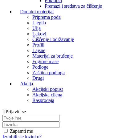
Poklopci
Premazi i sredstva za čišćenje
Dodatni materijal
Priprema poda
Ljepila
Ulja
Lakovi
Čišćenje i održavanje
Profili
Lajsne
Materijal za brušenje
Fugirne mase
Podloge
Zaštitna podloga
Drugi
Akcija
Akcijski popust
Akcijska cijena
Rasprodaja
Prijaviti se
Zapamti me
Izgubili ste lozinku?