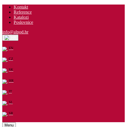
Kontakt
Reference
Katalozi
Poslovnice
info@alpod.hr
HR
EN
CZ
SK
HR
IT
SL
SR
Menu