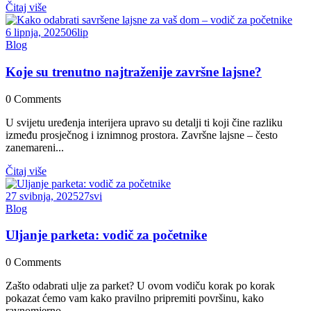
Čitaj više
6 lipnja, 2025
06
lip
Blog
Koje su trenutno najtraženije završne lajsne?
0
Comments
U svijetu uređenja interijera upravo su detalji ti koji čine razliku
između prosječnog i iznimnog prostora. Završne lajsne – često
zanemareni...
Čitaj više
27 svibnja, 2025
27
svi
Blog
Uljanje parketa: vodič za početnike
0
Comments
Zašto odabrati ulje za parket? U ovom vodiču korak po korak
pokazat ćemo vam kako pravilno pripremiti površinu, kako
ravnomjerno...