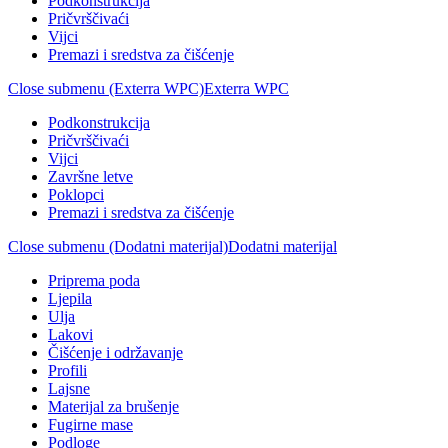
Podkonstrukcija
Pričvrščivaći
Vijci
Premazi i sredstva za čišćenje
Close submenu (Exterra WPC)
Exterra WPC
Podkonstrukcija
Pričvrščivaći
Vijci
Završne letve
Poklopci
Premazi i sredstva za čišćenje
Close submenu (Dodatni materijal)
Dodatni materijal
Priprema poda
Ljepila
Ulja
Lakovi
Čišćenje i održavanje
Profili
Lajsne
Materijal za brušenje
Fugirne mase
Podloge