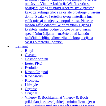
oduševiti. Vinili iz kolekcije Winflex vrlo su
postojani, stoga su pravi izbor za svaki prostor,
kako za kuhinju tako i za ostale prostorije u vašem
domu. Svakako i estetika ovog materijala ima
velik utjecaj na njegovu popularnost. Pitate se
možda zašto odabrati Winflex vinil? Cijena i
kvaliteta vinilne podne obloge ovise o vašim
specifičnim željama – možete birati između
različitih debljina, dimenzija i dekora, a cijena
ovisi i o razredu uporabe.
Laminat
Binyl
Classen
Cosmoflooritan
Egger PRO
Evolution
Krono Original
Kronoswiss
Kronotex
Lifestyle
Organic
Original
Villeroy & Boch
Laminat Villeroy & Boch
prikladan je za sve ljubitelje minimalizma, jer u
ovoj kolekciji možete pronaći i svijetle i tamne