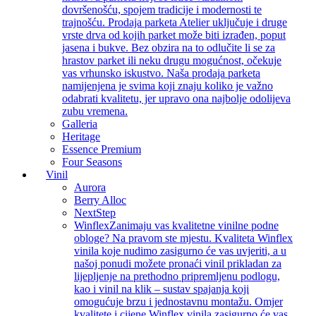
dovršenošću, spojem tradicije i modernosti te
trajnošću. Prodaja parketa Atelier uključuje i druge
vrste drva od kojih parket može biti izrađen, poput
jasena i bukve. Bez obzira na to odlučite li se za
hrastov parket ili neku drugu mogućnost, očekuje
vas vrhunsko iskustvo. Naša prodaja parketa
namijenjena je svima koji znaju koliko je važno
odabrati kvalitetu, jer upravo ona najbolje odolijeva
zubu vremena.
Galleria
Heritage
Essence Premium
Four Seasons
Vinil
Aurora
Berry Alloc
NextStep
Winflex
Zanimaju vas kvalitetne vinilne podne
obloge? Na pravom ste mjestu. Kvaliteta Winflex
vinila koje nudimo zasigurno će vas uvjeriti, a u
našoj ponudi možete pronaći vinil prikladan za
lijepljenje na prethodno pripremljenu podlogu,
kao i vinil na klik – sustav spajanja koji
omogućuje brzu i jednostavnu montažu. Omjer
kvalitete i cijene Winflex vinila zasigurno će vas