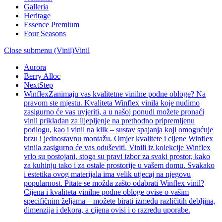
Galleria
Heritage
Essence Premium
Four Seasons
Close submenu (Vinil)
Vinil
Aurora
Berry Alloc
NextStep
Winflex
Zanimaju vas kvalitetne vinilne podne obloge? Na
pravom ste mjestu. Kvaliteta Winflex vinila koje nudimo
zasigurno će vas uvjeriti, a u našoj ponudi možete pronaći
vinil prikladan za lijepljenje na prethodno pripremljenu
podlogu, kao i vinil na klik – sustav spajanja koji omogućuje
brzu i jednostavnu montažu. Omjer kvalitete i cijene Winflex
vinila zasigurno će vas oduševiti. Vinili iz kolekcije Winflex
vrlo su postojani, stoga su pravi izbor za svaki prostor, kako
za kuhinju tako i za ostale prostorije u vašem domu. Svakako
i estetika ovog materijala ima velik utjecaj na njegovu
popularnost. Pitate se možda zašto odabrati Winflex vinil?
Cijena i kvaliteta vinilne podne obloge ovise o vašim
specifičnim željama – možete birati između različitih debljina,
dimenzija i dekora, a cijena ovisi i o razredu uporabe.