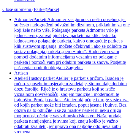
Close submenu (Parket)
Parket
Admonter
Parketi Admonter zasigurno su nešto posebno, jer
su često nadograđeni odvažnijim dizajnom, prikladnim za one
koji žele nešto više. Polaganje parketa Admonter vrlo je
jednostavno, zahvaljujući tzv. parketu na klik. Jednako
jednostavno polaganje parketa, kakvo omogućuje parket s
klik sustavom spajanja, možete očekivati i ako se odlučite za
sustav polaganja parketa „pero + utor”. Rado ćemo vam
pomoći dodatnim informacijama vezanim uz polaganje
parketa i pomoći vam pri odabiru parketa iz snova. Posjetite
naš centar podnih obloga u Zagrebu.
Artisan
Atelier
Hrastov parket Atelier je parket s pričom. Izrađen je
ručno, s posebnim osjećajem za detalje, što mu daje dodatnu
dozu čarolije. Riječ je o hrastovu parketu koji se ističe
vizualnom dovršenošću, spojem tradicije i modernosti te
trajnošću. Prodaja parketa Atelier uključuje i druge vrste drva
od kojih parket može biti izrađen, poput jasena i bukve. Bez
obzira na to odlučite li se za hrastov parket ili neku drugu
mogućnost, očekuje vas vrhunsko iskustvo. Naša prodaja
parketa namijenjena je svima koji znaju koliko je važno
odabrati kvalitetu, jer upravo ona najbolje odolijeva zubu
vremena.