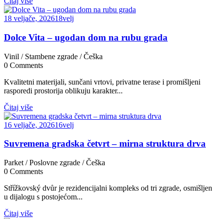
Čitaj više
18 veljače, 2026
18
velj
Dolce Vita – ugodan dom na rubu grada
Vinil
/
Stambene zgrade
/
Češka
0
Comments
Kvalitetni materijali, sunčani vrtovi, privatne terase i promišljeni
rasporedi prostorija oblikuju karakter...
Čitaj više
16 veljače, 2026
16
velj
Suvremena gradska četvrt – mirna struktura drva
Parket
/
Poslovne zgrade
/
Češka
0
Comments
Střížkovský dvůr je rezidencijalni kompleks od tri zgrade, osmišljen
u dijalogu s postojećom...
Čitaj više