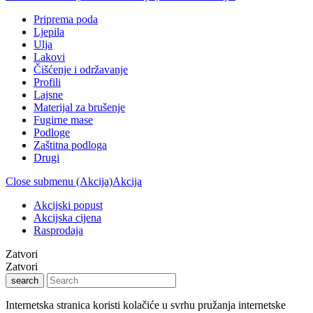
Priprema poda
Ljepila
Ulja
Lakovi
Čišćenje i održavanje
Profili
Lajsne
Materijal za brušenje
Fugirne mase
Podloge
Zaštitna podloga
Drugi
Close submenu (Akcija)
Akcija
Akcijski popust
Akcijska cijena
Rasprodaja
Zatvori
Zatvori
search
Internetska stranica koristi kolačiće u svrhu pružanja internetske