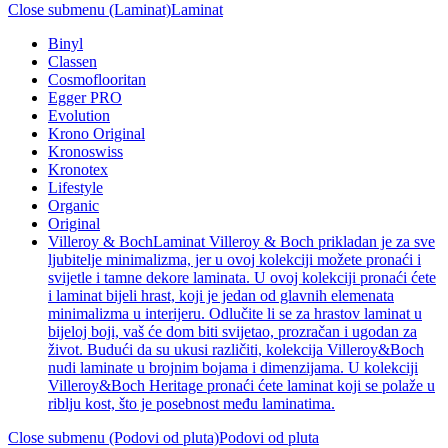
Close submenu (Laminat)
Laminat
Binyl
Classen
Cosmoflooritan
Egger PRO
Evolution
Krono Original
Kronoswiss
Kronotex
Lifestyle
Organic
Original
Villeroy & Boch
Laminat Villeroy & Boch prikladan je za sve
ljubitelje minimalizma, jer u ovoj kolekciji možete pronaći i
svijetle i tamne dekore laminata. U ovoj kolekciji pronaći ćete
i laminat bijeli hrast, koji je jedan od glavnih elemenata
minimalizma u interijeru. Odlučite li se za hrastov laminat u
bijeloj boji, vaš će dom biti svijetao, prozračan i ugodan za
život. Budući da su ukusi različiti, kolekcija Villeroy&Boch
nudi laminate u brojnim bojama i dimenzijama. U kolekciji
Villeroy&Boch Heritage pronaći ćete laminat koji se polaže u
riblju kost, što je posebnost među laminatima.
Close submenu (Podovi od pluta)
Podovi od pluta