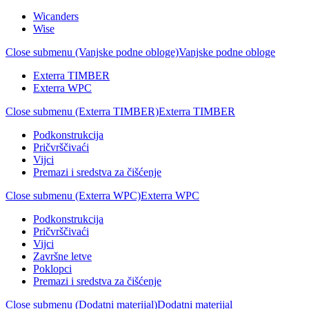
Wicanders
Wise
Close submenu (Vanjske podne obloge)
Vanjske podne obloge
Exterra TIMBER
Exterra WPC
Close submenu (Exterra TIMBER)
Exterra TIMBER
Podkonstrukcija
Pričvrščivaći
Vijci
Premazi i sredstva za čišćenje
Close submenu (Exterra WPC)
Exterra WPC
Podkonstrukcija
Pričvrščivaći
Vijci
Završne letve
Poklopci
Premazi i sredstva za čišćenje
Close submenu (Dodatni materijal)
Dodatni materijal