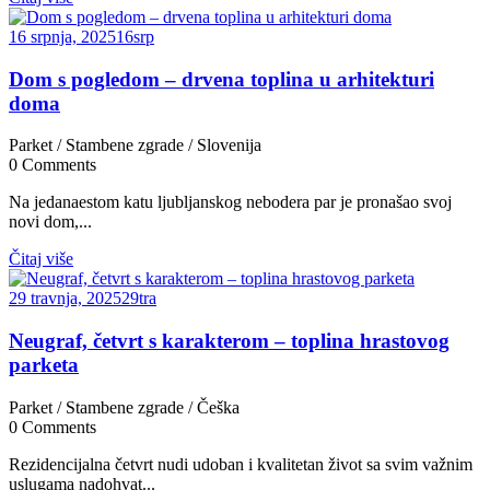
16 srpnja, 2025
16
srp
Dom s pogledom – drvena toplina u arhitekturi
doma
Parket
/
Stambene zgrade
/
Slovenija
0
Comments
Na jedanaestom katu ljubljanskog nebodera par je pronašao svoj
novi dom,...
Čitaj više
29 travnja, 2025
29
tra
Neugraf, četvrt s karakterom – toplina hrastovog
parketa
Parket
/
Stambene zgrade
/
Češka
0
Comments
Rezidencijalna četvrt nudi udoban i kvalitetan život sa svim važnim
uslugama nadohvat...