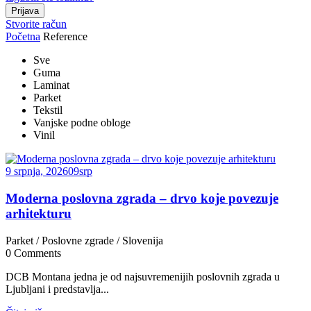
Stvorite račun
Početna
Reference
Sve
Guma
Laminat
Parket
Tekstil
Vanjske podne obloge
Vinil
9 srpnja, 2026
09
srp
Moderna poslovna zgrada – drvo koje povezuje
arhitekturu
Parket
/
Poslovne zgrade
/
Slovenija
0
Comments
DCB Montana jedna je od najsuvremenijih poslovnih zgrada u
Ljubljani i predstavlja...