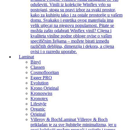
oduševiti. Vinili iz kolekcije Winflex vrlo su
postojani, stoga su pravi izbor za svaki prostor,
kako za kuhinju tako i za ostale prostorije u vašem
domu. Svakako i estetika ovog materijala ima
velik utjecaj na njegovu popularnost. Pitate se
možda zašto odabrati Winflex vinil? Cijena i
kvaliteta vinilne podne obloge ovise o vašim
specifičnim željama – možete birati između
različitih debljina, dimenzija i dekora, a cijena
ovisi i o razredu uporabe.
Laminat
Binyl
Classen
Cosmoflooritan
Egger PRO
Evolution
Krono Original
Kronoswiss
Kronotex
Lifestyle
Organic
Original
Villeroy & Boch
Laminat Villeroy & Boch
prikladan je za sve ljubitelje minimalizma, jer u
ovoj kolekciji možete pronaći i svijetle i tamne