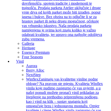
dovršenošću, spojem tradicije i modernosti te
trajnošću. Prodaja parketa Atelier uključuje i druge
vrste drva od kojih parket može biti izrađen, poput
jasena i bukve. Bez obzira na to odlučite li se za
hrastov parket ili neku drugu mogućnost, očekuje
vas vrhunsko iskustvo. Naša prodaja parketa
namijenjena je svima koji znaju koliko je važno
odabrati kvalitetu, jer upravo ona najbolje odolijeva
zubu vremena.
Galleria
Heritage
Essence Premium
Four Seasons
Vinil
Aurora
Berry Alloc
NextStep
Winflex
Zanimaju vas kvalitetne vinilne podne
obloge? Na pravom ste mjestu. Kvaliteta Winflex
vinila koje nudimo zasigurno će vas uvjeriti, a u
našoj ponudi možete pronaći vinil prikladan za
lijepljenje na prethodno pripremljenu podlogu,
kao i vinil na klik – sustav spajanja koji
omogućuje brzu i jednostavnu montažu. Omjer
kvalitete i cijene Winflex vinila zasigurno će vas