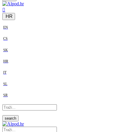
HR
EN
CS
SK
HR
IT
SL
SR
search