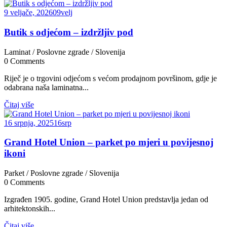
9 veljače, 2026
09
velj
Butik s odjećom – izdržljiv pod
Laminat
/
Poslovne zgrade
/
Slovenija
0
Comments
Riječ je o trgovini odjećom s većom prodajnom površinom, gdje je
odabrana naša laminatna...
Čitaj više
16 srpnja, 2025
16
srp
Grand Hotel Union – parket po mjeri u povijesnoj
ikoni
Parket
/
Poslovne zgrade
/
Slovenija
0
Comments
Izgrađen 1905. godine, Grand Hotel Union predstavlja jedan od
arhitektonskih...
Čitaj više