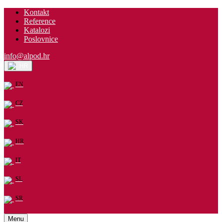
Kontakt
Reference
Katalozi
Poslovnice
info@alpod.hr
HR
EN
CZ
SK
HR
IT
SL
SR
Menu