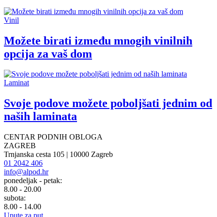
Vinil
Možete birati između mnogih vinilnih
opcija za vaš dom
Laminat
Svoje podove možete poboljšati jednim od
naših laminata
CENTAR PODNIH OBLOGA
ZAGREB
Trnjanska cesta 105 | 10000 Zagreb
01 2042 406
info@alpod.hr
ponedeljak - petak:
8.00 - 20.00
subota:
8.00 - 14.00
Upute za put