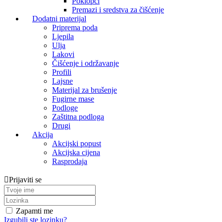
Poklopci
Premazi i sredstva za čišćenje
Dodatni materijal
Priprema poda
Ljepila
Ulja
Lakovi
Čišćenje i održavanje
Profili
Lajsne
Materijal za brušenje
Fugirne mase
Podloge
Zaštitna podloga
Drugi
Akcija
Akcijski popust
Akcijska cijena
Rasprodaja
Prijaviti se
Zapamti me
Izgubili ste lozinku?