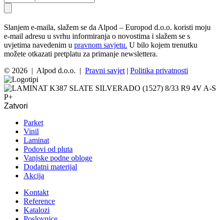
Slanjem e-maila, slažem se da Alpod – Europod d.o.o. koristi moju
e-mail adresu u svrhu informiranja o novostima i slažem se s
uvjetima navedenim u
pravnom savjetu.
U bilo kojem trenutku
možete otkazati pretplatu za primanje newslettera.
© 2026 | Alpod d.o.o. |
Pravni savjet
|
Politika privatnosti
Zatvori
Parket
Vinil
Laminat
Podovi od pluta
Vanjske podne obloge
Dodatni materijal
Akcija
Kontakt
Reference
Katalozi
Poslovnice