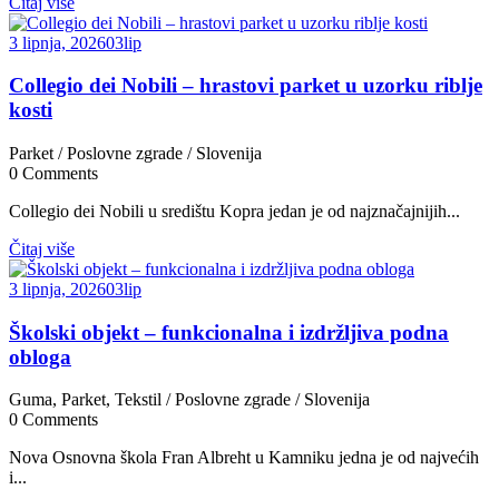
Čitaj više
3 lipnja, 2026
03
lip
Collegio dei Nobili – hrastovi parket u uzorku riblje
kosti
Parket
/
Poslovne zgrade
/
Slovenija
0
Comments
Collegio dei Nobili u središtu Kopra jedan je od najznačajnijih...
Čitaj više
3 lipnja, 2026
03
lip
Školski objekt – funkcionalna i izdržljiva podna
obloga
Guma, Parket, Tekstil
/
Poslovne zgrade
/
Slovenija
0
Comments
Nova Osnovna škola Fran Albreht u Kamniku jedna je od najvećih
i...