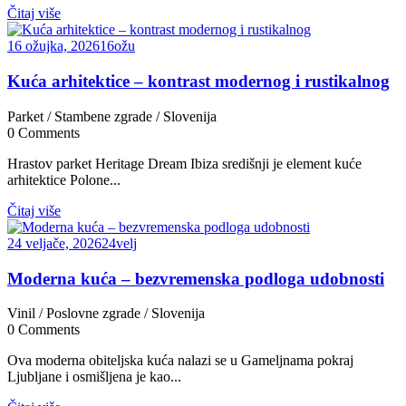
Čitaj više
16 ožujka, 2026
16
ožu
Kuća arhitektice – kontrast modernog i rustikalnog
Parket
/
Stambene zgrade
/
Slovenija
0
Comments
Hrastov parket Heritage Dream Ibiza središnji je element kuće
arhitektice Polone...
Čitaj više
24 veljače, 2026
24
velj
Moderna kuća – bezvremenska podloga udobnosti
Vinil
/
Poslovne zgrade
/
Slovenija
0
Comments
Ova moderna obiteljska kuća nalazi se u Gameljnama pokraj
Ljubljane i osmišljena je kao...