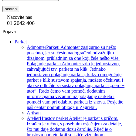
search
Nazovite nas
01 2042 406
Prijava
Parket
Admonter
Parketi Admonter zasigurno su nešto
posebno, jer su često nadograđeni odvažnijim
dizajnom, prikladnim za one koji žele nešto više.
Polaganje parketa Admonter vrlo je jednostavno,
zahvaljujući tzv. parketu na klik. Jednako
jednostavno polaganje parketa, kakvo omogućuje
parket s klik sustavom spajanja, možete očekivati i
ako se odlučite za sustav polaganja parketa „pero +
utor”. Rado ćemo vam pomoći dodatnim
informacijama vezanim uz polaganje parketa i
pomoći vam pri odabiru parketa iz snova. Posjetite
naš centar podnih obloga u Zagrebu.
Artisan
Atelier
Hrastov parket Atelier je parket s pričom.
Izrađen je ručno, s posebnim osjećajem za detalje,
što mu daje dodatnu dozu čarolije. Riječ je o
hrastovu parketu koji se ističe vizualnom