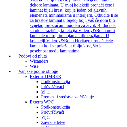
dekore laminata. U ovoj kolekciji pronaći ćete i
laminat bijeli hrast, koji je jedan od glavnih
elemenata minimalizma u interijeru. Odlučite li se
za hrastov laminat u bijeloj boji, vaš će dom biti
svijetao, prozračan i ugodan za život. Budući da
su ukusi različiti, kolekcija Villeroy&Boch nudi
laminate u brojnim bojama i dimenzijama. U
kolekciji Villeroy&Boch Heritage pronaći ćete
laminat koji se polaže u riblju kost, što je
posebnost među laminatima.
Podovi od pluta
Wicanders
Wise
Vanjske podne obloge
Exterra TIMBER
Podkonstrukcija
Pričvrščivaći
Vijci
Premazi i sredstva za čišćenje
Exterra WPC
Podkonstrukcija
Pričvrščivaći
Vijci
Završne letve