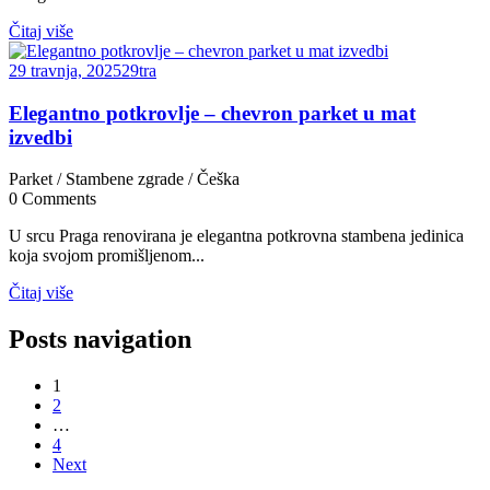
Čitaj više
29 travnja, 2025
29
tra
Elegantno potkrovlje – chevron parket u mat
izvedbi
Parket
/
Stambene zgrade
/
Češka
0
Comments
U srcu Praga renovirana je elegantna potkrovna stambena jedinica
koja svojom promišljenom...
Čitaj više
Posts navigation
1
2
…
4
Next