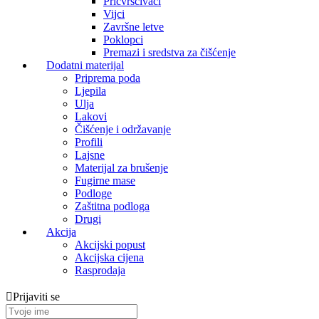
Pričvrščivaći
Vijci
Završne letve
Poklopci
Premazi i sredstva za čišćenje
Dodatni materijal
Priprema poda
Ljepila
Ulja
Lakovi
Čišćenje i održavanje
Profili
Lajsne
Materijal za brušenje
Fugirne mase
Podloge
Zaštitna podloga
Drugi
Akcija
Akcijski popust
Akcijska cijena
Rasprodaja
Prijaviti se