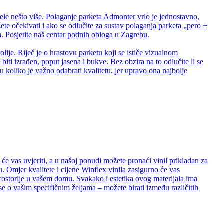
ele nešto više. Polaganje parketa Admonter vrlo je jednostavno,
te očekivati i ako se odlučite za sustav polaganja parketa „pero +
 Posjetite naš centar podnih obloga u Zagrebu.
lije. Riječ je o hrastovu parketu koji se ističe vizualnom
biti izrađen, poput jasena i bukve. Bez obzira na to odlučite li se
 koliko je važno odabrati kvalitetu, jer upravo ona najbolje
e vas uvjeriti, a u našoj ponudi možete pronaći vinil prikladan za
. Omjer kvalitete i cijene Winflex vinila zasigurno će vas
e prostorije u vašem domu. Svakako i estetika ovog materijala ima
se o vašim specifičnim željama – možete birati između različitih