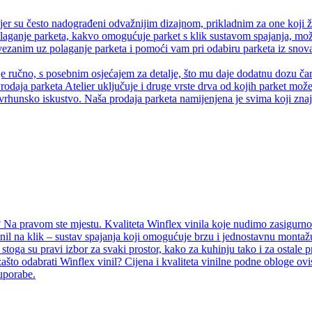
er su često nadograđeni odvažnijim dizajnom, prikladnim za one koji ž
olaganje parketa, kakvo omogućuje parket s klik sustavom spajanja, može
anim uz polaganje parketa i pomoći vam pri odabiru parketa iz snova.
je ručno, s posebnim osjećajem za detalje, što mu daje dodatnu dozu čaro
rodaja parketa Atelier uključuje i druge vrste drva od kojih parket može 
vrhunsko iskustvo. Naša prodaja parketa namijenjena je svima koji znaju
Na pravom ste mjestu. Kvaliteta Winflex vinila koje nudimo zasigurno ć
inil na klik – sustav spajanja koji omogućuje brzu i jednostavnu montažu
i, stoga su pravi izbor za svaki prostor, kako za kuhinju tako i za ostal
ašto odabrati Winflex vinil? Cijena i kvaliteta vinilne podne obloge ovi
 uporabe.