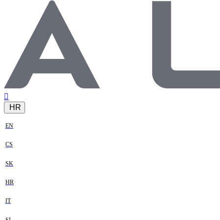
HR
EN
CS
SK
HR
IT
SL