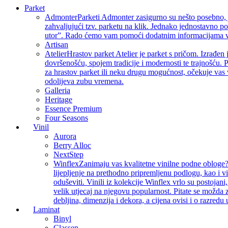
Parket
Admonter
Parketi Admonter zasigurno su nešto posebno, j
zahvaljujući tzv. parketu na klik. Jednako jednostavno p
utor”. Rado ćemo vam pomoći dodatnim informacijama vez
Artisan
Atelier
Hrastov parket Atelier je parket s pričom. Izrađen 
dovršenošću, spojem tradicije i modernosti te trajnošću. P
za hrastov parket ili neku drugu mogućnost, očekuje vas 
odolijeva zubu vremena.
Galleria
Heritage
Essence Premium
Four Seasons
Vinil
Aurora
Berry Alloc
NextStep
Winflex
Zanimaju vas kvalitetne vinilne podne obloge? 
lijepljenje na prethodno pripremljenu podlogu, kao i v
oduševiti. Vinili iz kolekcije Winflex vrlo su postojan
velik utjecaj na njegovu popularnost. Pitate se možda z
debljina, dimenzija i dekora, a cijena ovisi i o razredu
Laminat
Binyl
Classen