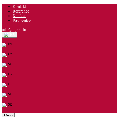
Kontakt
Reference
Katalozi
Poslovnice
info@alpod.hr
HR
EN
CZ
SK
HR
IT
SL
SR
Menu