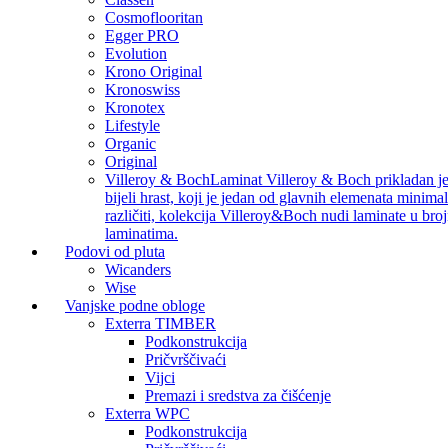
Cosmoflooritan
Egger PRO
Evolution
Krono Original
Kronoswiss
Kronotex
Lifestyle
Organic
Original
Villeroy & Boch
Laminat Villeroy & Boch prikladan je z
bijeli hrast, koji je jedan od glavnih elemenata minimal
različiti, kolekcija Villeroy&Boch nudi laminate u bro
laminatima.
Podovi od pluta
Wicanders
Wise
Vanjske podne obloge
Exterra TIMBER
Podkonstrukcija
Pričvrščivaći
Vijci
Premazi i sredstva za čišćenje
Exterra WPC
Podkonstrukcija