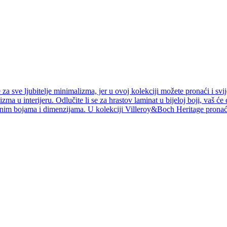
a sve ljubitelje minimalizma, jer u ovoj kolekciji možete pronaći i svij
izma u interijeru. Odlučite li se za hrastov laminat u bijeloj boji, vaš ć
jnim bojama i dimenzijama. U kolekciji Villeroy&Boch Heritage pronaći 