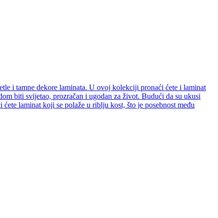
etle i tamne dekore laminata. U ovoj kolekciji pronaći ćete i laminat
e dom biti svijetao, prozračan i ugodan za život. Budući da su ukusi
ćete laminat koji se polaže u riblju kost, što je posebnost među