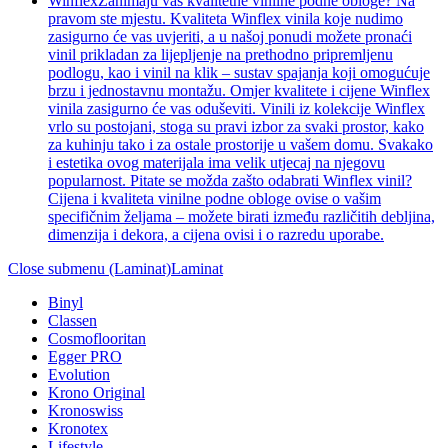
Winflex
Zanimaju vas kvalitetne vinilne podne obloge? Na
pravom ste mjestu. Kvaliteta Winflex vinila koje nudimo
zasigurno će vas uvjeriti, a u našoj ponudi možete pronaći
vinil prikladan za lijepljenje na prethodno pripremljenu
podlogu, kao i vinil na klik – sustav spajanja koji omogućuje
brzu i jednostavnu montažu. Omjer kvalitete i cijene Winflex
vinila zasigurno će vas oduševiti. Vinili iz kolekcije Winflex
vrlo su postojani, stoga su pravi izbor za svaki prostor, kako
za kuhinju tako i za ostale prostorije u vašem domu. Svakako
i estetika ovog materijala ima velik utjecaj na njegovu
popularnost. Pitate se možda zašto odabrati Winflex vinil?
Cijena i kvaliteta vinilne podne obloge ovise o vašim
specifičnim željama – možete birati između različitih debljina,
dimenzija i dekora, a cijena ovisi i o razredu uporabe.
Close submenu (Laminat)
Laminat
Binyl
Classen
Cosmoflooritan
Egger PRO
Evolution
Krono Original
Kronoswiss
Kronotex
Lifestyle