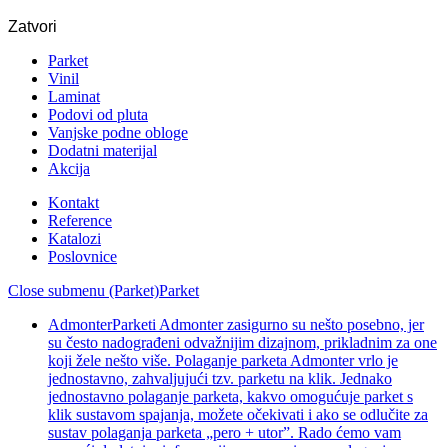
Zatvori
Parket
Vinil
Laminat
Podovi od pluta
Vanjske podne obloge
Dodatni materijal
Akcija
Kontakt
Reference
Katalozi
Poslovnice
Close submenu (Parket)
Parket
Admonter
Parketi Admonter zasigurno su nešto posebno, jer
su često nadograđeni odvažnijim dizajnom, prikladnim za one
koji žele nešto više. Polaganje parketa Admonter vrlo je
jednostavno, zahvaljujući tzv. parketu na klik. Jednako
jednostavno polaganje parketa, kakvo omogućuje parket s
klik sustavom spajanja, možete očekivati i ako se odlučite za
sustav polaganja parketa „pero + utor”. Rado ćemo vam