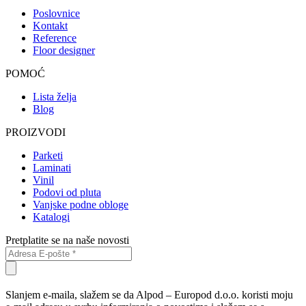
Poslovnice
Kontakt
Reference
Floor designer
POMOĆ
Lista želja
Blog
PROIZVODI
Parketi
Laminati
Vinil
Podovi od pluta
Vanjske podne obloge
Katalogi
Pretplatite se na naše novosti
Slanjem e-maila, slažem se da Alpod – Europod d.o.o. koristi moju