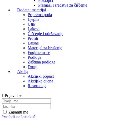
Poklopci
Premazi i sredstva za čišćenje
Dodatni materijal
Priprema poda
Ljepila
Ulja
Lakovi
Čišćenje i održavanje
Profili
Lajsne
Materijal za brušenje
Fugirne mase
Podloge
Zaštitna podloga
Drugi
Akcija
Akcijski popust
Akcijska cijena
Rasprodaja
Prijaviti se
Zapamti me
Izgubili ste lozinku?