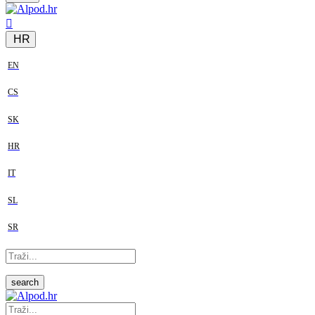
HR
EN
CS
SK
HR
IT
SL
SR
search