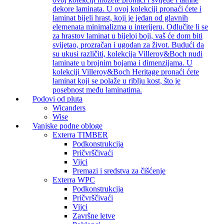
dekore laminata. U ovoj kolekciji pronaći ćete i
laminat bijeli hrast, koji je jedan od glavnih
elemenata minimalizma u interijeru. Odlučite li se
za hrastov laminat u bijeloj boji, vaš će dom biti
svijetao, prozračan i ugodan za život. Budući da
su ukusi različiti, kolekcija Villeroy&Boch nudi
laminate u brojnim bojama i dimenzijama. U
kolekciji Villeroy&Boch Heritage pronaći ćete
laminat koji se polaže u riblju kost, što je
posebnost među laminatima.
Podovi od pluta
Wicanders
Wise
Vanjske podne obloge
Exterra TIMBER
Podkonstrukcija
Pričvrščivaći
Vijci
Premazi i sredstva za čišćenje
Exterra WPC
Podkonstrukcija
Pričvrščivaći
Vijci
Završne letve