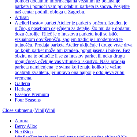
pomoći dodatnim informacijama vezanim uz polaganje
parketa i pomoći vam pri odabiru parketa iz snova. Posjetite
naš centar podnih obloga u Zagrebu.
Artisan
Atelier
Hrastov parket Atelier je parket s pričom. Izrađen je
ručno, s posebnim osjećajem za detalje, što mu daje dodatnu
dozu čarolije. Riječ je o hrastovu parketu koji se ističe
vizualnom dovršenošću, spojem tradicije i modernosti te
trajnošću. Prodaja parketa Atelier uključuje i druge vrste drva
od kojih parket može biti izrađen, poput jasena i bukve. Bez
obzira na to odlučite li se za hrastov parket ili neku drugu
mogućnost, očekuje vas vrhunsko iskustvo. Naša prodaja
parketa namijenjena je svima koji znaju koliko je važno
odabrati kvalitetu, jer upravo ona najbolje odolijeva zubu
vremena.
Galleria
Heritage
Essence Premium
Four Seasons
Close submenu (Vinil)
Vinil
Aurora
Berry Alloc
NextStep