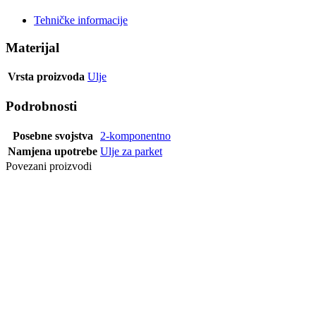
Tehničke informacije
Materijal
Vrsta proizvoda
Ulje
Podrobnosti
Posebne svojstva
2-komponentno
Namjena upotrebe
Ulje za parket
Povezani proizvodi
ULJE
OIL4SUN
NEUTRAL 1,0
L