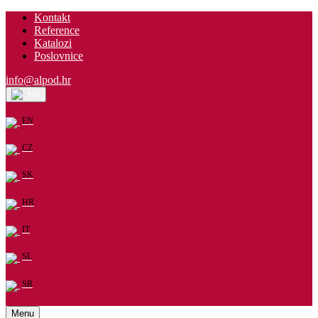
Kontakt
Reference
Katalozi
Poslovnice
info@alpod.hr
HR
EN
CZ
SK
HR
IT
SL
SR
Menu