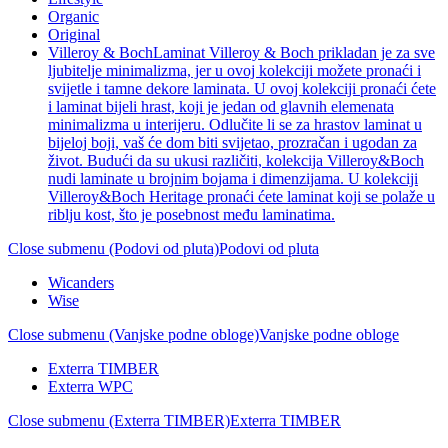
Organic
Original
Villeroy & Boch
Laminat Villeroy & Boch prikladan je za sve
ljubitelje minimalizma, jer u ovoj kolekciji možete pronaći i
svijetle i tamne dekore laminata. U ovoj kolekciji pronaći ćete
i laminat bijeli hrast, koji je jedan od glavnih elemenata
minimalizma u interijeru. Odlučite li se za hrastov laminat u
bijeloj boji, vaš će dom biti svijetao, prozračan i ugodan za
život. Budući da su ukusi različiti, kolekcija Villeroy&Boch
nudi laminate u brojnim bojama i dimenzijama. U kolekciji
Villeroy&Boch Heritage pronaći ćete laminat koji se polaže u
riblju kost, što je posebnost među laminatima.
Close submenu (Podovi od pluta)
Podovi od pluta
Wicanders
Wise
Close submenu (Vanjske podne obloge)
Vanjske podne obloge
Exterra TIMBER
Exterra WPC
Close submenu (Exterra TIMBER)
Exterra TIMBER