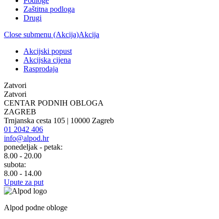
Podloge
Zaštitna podloga
Drugi
Close submenu (Akcija)
Akcija
Akcijski popust
Akcijska cijena
Rasprodaja
Zatvori
Zatvori
CENTAR PODNIH OBLOGA
ZAGREB
Trnjanska cesta 105 | 10000 Zagreb
01 2042 406
info@alpod.hr
ponedeljak - petak:
8.00 - 20.00
subota:
8.00 - 14.00
Upute za put
Alpod podne obloge