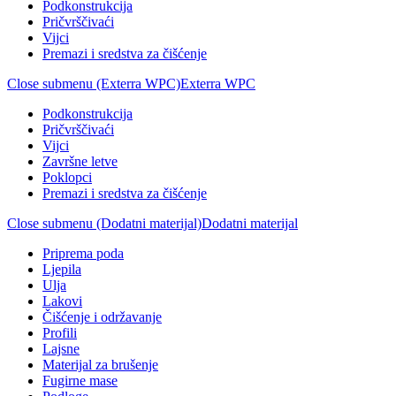
Podkonstrukcija
Pričvrščivaći
Vijci
Premazi i sredstva za čišćenje
Close submenu (Exterra WPC)
Exterra WPC
Podkonstrukcija
Pričvrščivaći
Vijci
Završne letve
Poklopci
Premazi i sredstva za čišćenje
Close submenu (Dodatni materijal)
Dodatni materijal
Priprema poda
Ljepila
Ulja
Lakovi
Čišćenje i održavanje
Profili
Lajsne
Materijal za brušenje
Fugirne mase