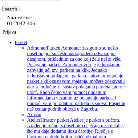
search
Nazovite nas
01 2042 406
Prijava
Parket
Admonter
Parketi Admonter zasigurno su nešto
posebno, jer su često nadograđeni odvažnijim
dizajnom, prikladnim za one koji žele nešto više.
Polaganje parketa Admonter vrlo je jednostavno,
zahvaljujući tzv. parketu na klik. Jednako
jednostavno polaganje parketa, kakvo omogućuje
parket s klik sustavom spajanja, možete očekivati i
ako se odlučite za sustav polaganja parketa „pero +
utor”. Rado ćemo vam pomoći dodatnim
informacijama vezanim uz polaganje parketa i
pomoći vam pri odabiru parketa iz snova. Posjetite
naš centar podnih obloga u Zagrebu.
Artisan
Atelier
Hrastov parket Atelier je parket s pričom.
Izrađen je ručno, s posebnim osjećajem za detalje,
što mu daje dodatnu dozu čarolije. Riječ je o
hrastovu parketu koji se ističe vizualnom