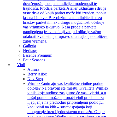
dovršenošću, spojem tradicije i modernosti te
trajnošću. Prodaja parketa Atelier uključuje i druge
vrste drva od kojih parket može biti izrađen, poput
jasena i bukve. Bez obzira na to odlučite li se za
hrastov parket ili neku drugu mogućnost, očekuje
vas vrhunsko iskustvo. Naša prodaja parketa
namijenjena je svima koji znaju koliko je važno
odabrati kvalitetu, jer upravo ona najbolje odolijeva
zubu vremena.
Galleria
Heritage
Essence Premium
Four Seasons
Vinil
Aurora
Berry Alloc
NextStep
Winflex
Zanimaju vas kvalitetne vinilne podne
obloge? Na pravom ste mjestu. Kvaliteta Winflex
vinila koje nudimo zasigurno će vas uvjeriti, a u
našoj ponudi možete pronaći vinil prikladan za
lijepljenje na prethodno pripremljenu podlogu,
kao i vinil na klik – sustav spajanja koji
omogućuje brzu i jednostavnu montažu. Omjer
kvalitete i cijene Winflex vinila zasigurno će vas