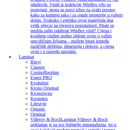
oduševiti. Vinili iz kolekcije Winflex vrlo su
postojani, stoga su pravi izbor za svaki prostor,
kako za kuhinju tako i za ostale prostorije u vašem
domu. Svakako i estetika ovog materijala ima
velik utjecaj na njegovu popularnost. Pitate se
možda zašto odabrati Winflex vinil? Cijena i
kvaliteta vinilne podne obloge ovise o vašim
specifičnim željama – možete birati između
različitih debljina, dimenzija i dekora, a cijena
ovisi i o razredu uporabe.
Laminat
Binyl
Classen
Cosmoflooritan
Egger PRO
Evolution
Krono Original
Kronoswiss
Kronotex
Lifestyle
Organic
Original
Villeroy & Boch
Laminat Villeroy & Boch
prikladan je za sve ljubitelje minimalizma, jer u
ovoj kolekciji možete pronaći i svijetle i tamne