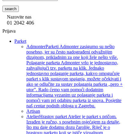
search
Nazovite nas
01 2042 406
Prijava
Parket
Admonter
Parketi Admonter zasigurno su nešto
posebno, jer su često nadograđeni odvažnijim
dizajnom, prikladnim za one koji žele nešto više.
Polaganje parketa Admonter vrlo je jednostavno,
zahvaljujući tzv. parketu na klik. Jednako
jednostavno polaganje parketa, kakvo omogućuje
parket s klik sustavom spajanja, možete očekivati i
ako se odlučite za sustav polaganja parketa „pero +
utor”. Rado ćemo vam pomoći dodatnim
informacijama vezanim uz polaganje parketa i
pomoći vam pri odabiru parketa iz snova. Posjetite
naš centar podnih obloga u Zagrebu.
Artisan
Atelier
Hrastov parket Atelier je parket s pričom.
Izrađen je ručno, s posebnim osjećajem za detalje,
što mu daje dodatnu dozu čarolije. Riječ je o
hrastovu parketu koji se ističe vizualnom