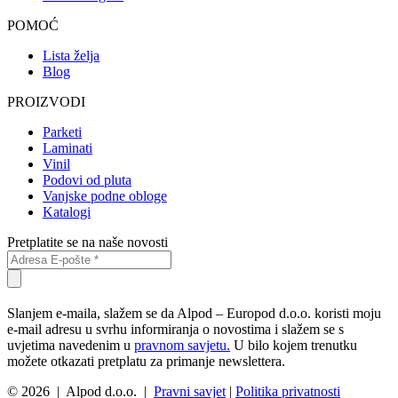
POMOĆ
Lista želja
Blog
PROIZVODI
Parketi
Laminati
Vinil
Podovi od pluta
Vanjske podne obloge
Katalogi
Pretplatite se na naše novosti
Slanjem e-maila, slažem se da Alpod – Europod d.o.o. koristi moju
e-mail adresu u svrhu informiranja o novostima i slažem se s
uvjetima navedenim u
pravnom savjetu.
U bilo kojem trenutku
možete otkazati pretplatu za primanje newslettera.
© 2026 | Alpod d.o.o. |
Pravni savjet
|
Politika privatnosti