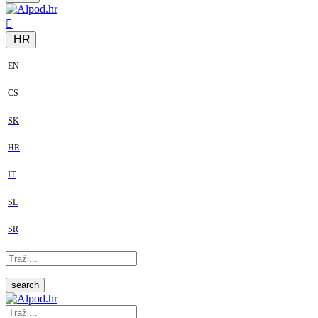
HR
EN
CS
SK
HR
IT
SL
SR
search