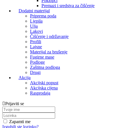
Poklopci
Premazi i sredstva za čišćenje
Dodatni materijal
Priprema poda
Ljepila
Ulja
Lakovi
Čišćenje i održavanje
Profili
Lajsne
Materijal za brušenje
Fugirne mase
Podloge
Zaštitna podloga
Drugi
Akcija
Akcijski popust
Akcijska cijena
Rasprodaja
Prijaviti se
Zapamti me
Izgubili ste lozinku?