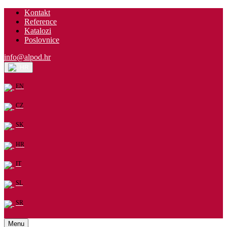
Kontakt
Reference
Katalozi
Poslovnice
info@alpod.hr
HR
EN
CZ
SK
HR
IT
SL
SR
Menu