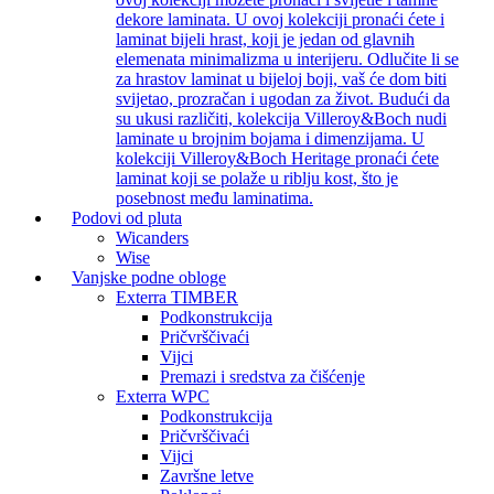
dekore laminata. U ovoj kolekciji pronaći ćete i
laminat bijeli hrast, koji je jedan od glavnih
elemenata minimalizma u interijeru. Odlučite li se
za hrastov laminat u bijeloj boji, vaš će dom biti
svijetao, prozračan i ugodan za život. Budući da
su ukusi različiti, kolekcija Villeroy&Boch nudi
laminate u brojnim bojama i dimenzijama. U
kolekciji Villeroy&Boch Heritage pronaći ćete
laminat koji se polaže u riblju kost, što je
posebnost među laminatima.
Podovi od pluta
Wicanders
Wise
Vanjske podne obloge
Exterra TIMBER
Podkonstrukcija
Pričvrščivaći
Vijci
Premazi i sredstva za čišćenje
Exterra WPC
Podkonstrukcija
Pričvrščivaći
Vijci
Završne letve