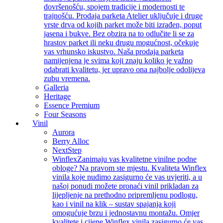
dovršenošću, spojem tradicije i modernosti te
trajnošću. Prodaja parketa Atelier uključuje i druge
vrste drva od kojih parket može biti izrađen, poput
jasena i bukve. Bez obzira na to odlučite li se za
hrastov parket ili neku drugu mogućnost, očekuje
vas vrhunsko iskustvo. Naša prodaja parketa
namijenjena je svima koji znaju koliko je važno
odabrati kvalitetu, jer upravo ona najbolje odolijeva
zubu vremena.
Galleria
Heritage
Essence Premium
Four Seasons
Vinil
Aurora
Berry Alloc
NextStep
Winflex
Zanimaju vas kvalitetne vinilne podne
obloge? Na pravom ste mjestu. Kvaliteta Winflex
vinila koje nudimo zasigurno će vas uvjeriti, a u
našoj ponudi možete pronaći vinil prikladan za
lijepljenje na prethodno pripremljenu podlogu,
kao i vinil na klik – sustav spajanja koji
omogućuje brzu i jednostavnu montažu. Omjer
kvalitete i cijene Winflex vinila zasigurno će vas