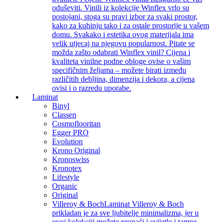
oduševiti. Vinili iz kolekcije Winflex vrlo su
postojani, stoga su pravi izbor za svaki prostor,
kako za kuhinju tako i za ostale prostorije u vašem
domu. Svakako i estetika ovog materijala ima
velik utjecaj na njegovu popularnost. Pitate se
možda zašto odabrati Winflex vinil? Cijena i
kvaliteta vinilne podne obloge ovise o vašim
specifičnim željama – možete birati između
različitih debljina, dimenzija i dekora, a cijena
ovisi i o razredu uporabe.
Laminat
Binyl
Classen
Cosmoflooritan
Egger PRO
Evolution
Krono Original
Kronoswiss
Kronotex
Lifestyle
Organic
Original
Villeroy & Boch
Laminat Villeroy & Boch
prikladan je za sve ljubitelje minimalizma, jer u
ovoj kolekciji možete pronaći i svijetle i tamne