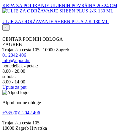
KRPA ZA POLIRANJE ULJENIH POVRŠINA 26x24 CM
ULJE ZA ODRŽAVANJE SHEEN PLUS 2-K 130 ML
×
CENTAR PODNIH OBLOGA
ZAGREB
Trnjanska cesta 105 | 10000 Zagreb
01 2042 406
info@alpod.hr
ponedeljak - petak:
8.00 - 20.00
subota:
8.00 - 14.00
Upute za put
Alpod podne obloge
+385 (0)1 2042 406
Trnjanska cesta 105
10000 Zagreb Hrvatska