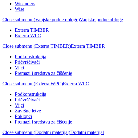
Wicanders
Wise
Close submenu (Vanjske podne obloge)
Vanjske podne obloge
Exterra TIMBER
Exterra WPC
Close submenu (Exterra TIMBER)
Exterra TIMBER
Podkonstrukcija
Pričvrščivaći
Vijci
Premazi i sredstva za čišćenje
Close submenu (Exterra WPC)
Exterra WPC
Podkonstrukcija
Pričvrščivaći
Vijci
Završne letve
Poklopci
Premazi i sredstva za čišćenje
Close submenu (Dodatni materijal)
Dodatni materijal