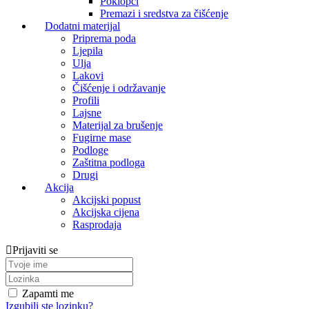
Poklopci
Premazi i sredstva za čišćenje
Dodatni materijal
Priprema poda
Ljepila
Ulja
Lakovi
Čišćenje i održavanje
Profili
Lajsne
Materijal za brušenje
Fugirne mase
Podloge
Zaštitna podloga
Drugi
Akcija
Akcijski popust
Akcijska cijena
Rasprodaja
Prijaviti se
Zapamti me
Izgubili ste lozinku?