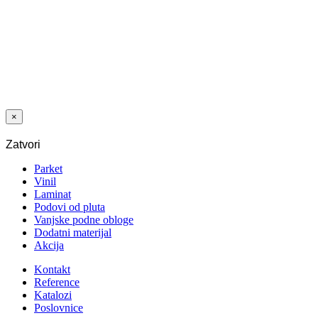
DRŽAČ ZA
ŠTAP 120 X
250 MM -
MODRO - za
Edge cleaner
×
Zatvori
Parket
Vinil
Laminat
Podovi od pluta
Vanjske podne obloge
Dodatni materijal
Akcija
Kontakt
Reference
Katalozi
Poslovnice