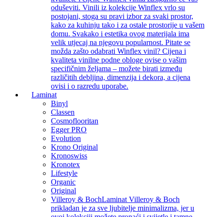
oduševiti. Vinili iz kolekcije Winflex vrlo su
postojani, stoga su pravi izbor za svaki prostor,
kako za kuhinju tako i za ostale prostorije u vašem
domu. Svakako i estetika ovog materijala ima
velik utjecaj na njegovu popularnost. Pitate se
možda zašto odabrati Winflex vinil? Cijena i
kvaliteta vinilne podne obloge ovise o vašim
specifičnim željama – možete birati između
različitih debljina, dimenzija i dekora, a cijena
ovisi i o razredu uporabe.
Laminat
Binyl
Classen
Cosmoflooritan
Egger PRO
Evolution
Krono Original
Kronoswiss
Kronotex
Lifestyle
Organic
Original
Villeroy & Boch
Laminat Villeroy & Boch
prikladan je za sve ljubitelje minimalizma, jer u
ovoj kolekciji možete pronaći i svijetle i tamne