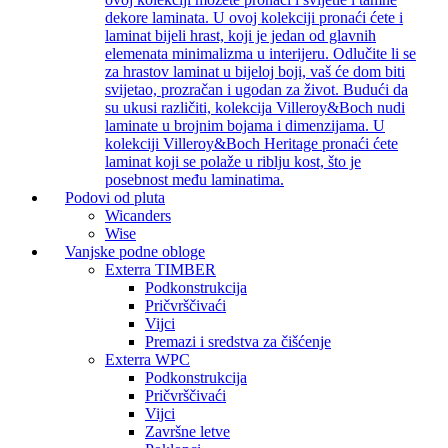
dekore laminata. U ovoj kolekciji pronaći ćete i
laminat bijeli hrast, koji je jedan od glavnih
elemenata minimalizma u interijeru. Odlučite li se
za hrastov laminat u bijeloj boji, vaš će dom biti
svijetao, prozračan i ugodan za život. Budući da
su ukusi različiti, kolekcija Villeroy&Boch nudi
laminate u brojnim bojama i dimenzijama. U
kolekciji Villeroy&Boch Heritage pronaći ćete
laminat koji se polaže u riblju kost, što je
posebnost među laminatima.
Podovi od pluta
Wicanders
Wise
Vanjske podne obloge
Exterra TIMBER
Podkonstrukcija
Pričvrščivaći
Vijci
Premazi i sredstva za čišćenje
Exterra WPC
Podkonstrukcija
Pričvrščivaći
Vijci
Završne letve