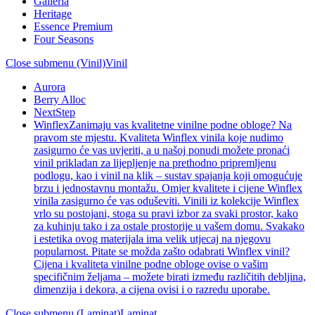
Galleria
Heritage
Essence Premium
Four Seasons
Close submenu (Vinil)
Vinil
Aurora
Berry Alloc
NextStep
Winflex
Zanimaju vas kvalitetne vinilne podne obloge? Na
pravom ste mjestu. Kvaliteta Winflex vinila koje nudimo
zasigurno će vas uvjeriti, a u našoj ponudi možete pronaći
vinil prikladan za lijepljenje na prethodno pripremljenu
podlogu, kao i vinil na klik – sustav spajanja koji omogućuje
brzu i jednostavnu montažu. Omjer kvalitete i cijene Winflex
vinila zasigurno će vas oduševiti. Vinili iz kolekcije Winflex
vrlo su postojani, stoga su pravi izbor za svaki prostor, kako
za kuhinju tako i za ostale prostorije u vašem domu. Svakako
i estetika ovog materijala ima velik utjecaj na njegovu
popularnost. Pitate se možda zašto odabrati Winflex vinil?
Cijena i kvaliteta vinilne podne obloge ovise o vašim
specifičnim željama – možete birati između različitih debljina,
dimenzija i dekora, a cijena ovisi i o razredu uporabe.
Close submenu (Laminat)
Laminat