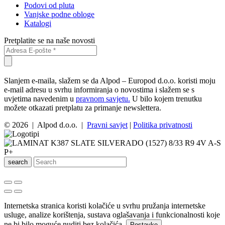
Podovi od pluta
Vanjske podne obloge
Katalogi
Pretplatite se na naše novosti
Slanjem e-maila, slažem se da Alpod – Europod d.o.o. koristi moju
e-mail adresu u svrhu informiranja o novostima i slažem se s
uvjetima navedenim u
pravnom savjetu.
U bilo kojem trenutku
možete otkazati pretplatu za primanje newslettera.
© 2026 | Alpod d.o.o. |
Pravni savjet
|
Politika privatnosti
search
Internetska stranica koristi kolačiće u svrhu pružanja internetske
usluge, analize korištenja, sustava oglašavanja i funkcionalnosti koje
ne bi bilo moguće nuditi bez kolačića.
.
Postavke