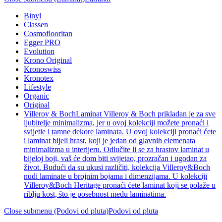
Binyl
Classen
Cosmoflooritan
Egger PRO
Evolution
Krono Original
Kronoswiss
Kronotex
Lifestyle
Organic
Original
Villeroy & Boch
Laminat Villeroy & Boch prikladan je za sve
ljubitelje minimalizma, jer u ovoj kolekciji možete pronaći i
svijetle i tamne dekore laminata. U ovoj kolekciji pronaći ćete
i laminat bijeli hrast, koji je jedan od glavnih elemenata
minimalizma u interijeru. Odlučite li se za hrastov laminat u
bijeloj boji, vaš će dom biti svijetao, prozračan i ugodan za
život. Budući da su ukusi različiti, kolekcija Villeroy&Boch
nudi laminate u brojnim bojama i dimenzijama. U kolekciji
Villeroy&Boch Heritage pronaći ćete laminat koji se polaže u
riblju kost, što je posebnost među laminatima.
Close submenu (Podovi od pluta)
Podovi od pluta