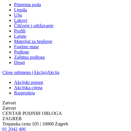
Priprema poda
Ljepila
Ulja
Lakovi
Čišćenje i održavanje
Profili
Lajsne
Materijal za brušenje
Fugirne mase
Podloge
Zaštitna podloga
Drugi
Close submenu (Akcija)
Akcija
Akcijski popust
Akcijska cijena
Rasprodaja
Zatvori
Zatvori
CENTAR PODNIH OBLOGA
ZAGREB
Trnjanska cesta 105 | 10000 Zagreb
01 2042 406