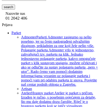
search
Nazovite nas
01 2042 406
Prijava
Parket
Admonter
Parketi Admonter zasigurno su nešto
posebno, jer su često nadograđeni odvažnijim
dizajnom, prikladnim za one koji žele nešto više.
Polaganje parketa Admonter vrlo je jednostavno,
zahvaljujući tzv. parketu na klik. Jednako
jednostavno polaganje parketa, kakvo omogućuje
parket s klik sustavom spajanja, možete očekivati i
ako se odlučite za sustav polaganja parketa „pero +
utor”. Rado ćemo vam pomoći dodatnim
informacijama vezanim uz polaganje parketa i
pomoći vam pri odabiru parketa iz snova. Posjetite
naš centar podnih obloga u Zagrebu.
Artisan
Atelier
Hrastov parket Atelier je parket s pričom.
Izrađen je ručno, s posebnim osjećajem za detalje,
što mu daje dodatnu dozu čarolije. Riječ je o
hrastovu parketu koji se ističe vizualnom