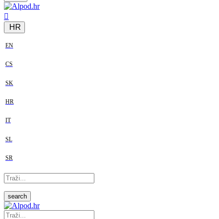
HR
EN
CS
SK
HR
IT
SL
SR
search