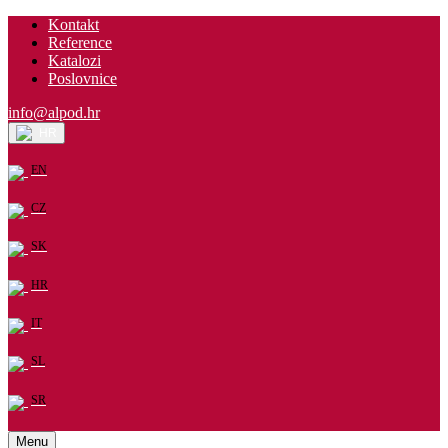
Kontakt
Reference
Katalozi
Poslovnice
info@alpod.hr
HR
EN
CZ
SK
HR
IT
SL
SR
Menu