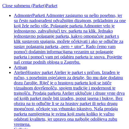
Close submenu (Parket)
Parket
Admonter
Parketi Admonter zasigurno su nešto posebno, jer
su često nadograđeni odvažnijim dizajnom, prikladnim za one
koji žele nešto više. Polaganje parketa Admonter vrlo je
jednostavno, zahvaljujući tzv. parketu na klik. Jednako
jednostavno polaganje parketa, kakvo omogućuje parket s
klik sustavom spajanja, možete očekivati i ako se odlučite za
sustav polaganja parketa „pero + utor”. Rado ćemo vam
pomoći dodatnim informacijama vezanim uz polaganje
parketa i pomoći vam pri odabiru parketa iz snova. Posjetite
naš centar podnih obloga u Zagrebu.
Artisan
Atelier
Hrastov parket Atelier je parket s pričom. Izrađen je
ručno, s posebnim osjećajem za detalje, što mu daje dodatnu
dozu čarolije. Riječ je o hrastovu parketu koji se ističe
vizualnom dovršenošću, spojem tradicije i modernosti te
trajnošću. Prodaja parketa Atelier uključuje i druge vrste drva
od kojih parket može biti izrađen, poput jasena i bukve. Bez
obzira na to odlučite li se za hrastov parket ili neku drugu
mogućnost, očekuje vas vrhunsko iskustvo. Naša prodaja
parketa namijenjena je svima koji znaju koliko je važno
odabrati kvalitetu, jer upravo ona najbolje odolijeva zubu
vremena.