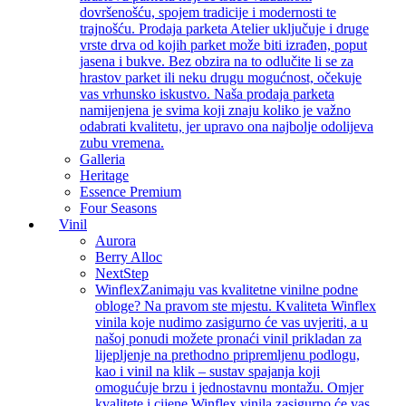
dovršenošću, spojem tradicije i modernosti te
trajnošću. Prodaja parketa Atelier uključuje i druge
vrste drva od kojih parket može biti izrađen, poput
jasena i bukve. Bez obzira na to odlučite li se za
hrastov parket ili neku drugu mogućnost, očekuje
vas vrhunsko iskustvo. Naša prodaja parketa
namijenjena je svima koji znaju koliko je važno
odabrati kvalitetu, jer upravo ona najbolje odolijeva
zubu vremena.
Galleria
Heritage
Essence Premium
Four Seasons
Vinil
Aurora
Berry Alloc
NextStep
Winflex
Zanimaju vas kvalitetne vinilne podne
obloge? Na pravom ste mjestu. Kvaliteta Winflex
vinila koje nudimo zasigurno će vas uvjeriti, a u
našoj ponudi možete pronaći vinil prikladan za
lijepljenje na prethodno pripremljenu podlogu,
kao i vinil na klik – sustav spajanja koji
omogućuje brzu i jednostavnu montažu. Omjer
kvalitete i cijene Winflex vinila zasigurno će vas