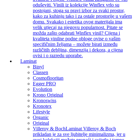
oduševiti. Vinili iz kolekcije Winflex vrlo su
postojani, stoga su pravi izbor za svaki prostor,
kako za kuhinju tako i za ostale prostorije u vašem
domu. Svakako i estetika ovog materijala ima
velik utjecaj na njegovu popularnost. Pitate se
možda zašto odabrati Winflex vinil? Cijena i
kvaliteta vinilne podne obloge ovise o vašim
specifičnim željama – možete birati između
različitih debljina, dimenzija i dekora, a cijena
ovisi i o razredu uporabe.
Laminat
Binyl
Classen
Cosmoflooritan
Egger PRO
Evolution
Krono Original
Kronoswiss
Kronotex
Lifestyle
Organic
Original
Villeroy & Boch
Laminat Villeroy & Boch
prikladan je za sve ljubitelje minimalizma, jer u
ovoj kolekciji možete pronaći i svijetle i tamne