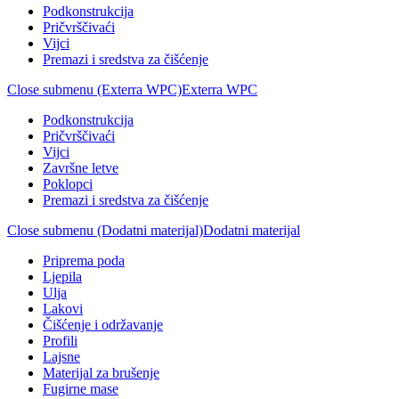
Podkonstrukcija
Pričvrščivaći
Vijci
Premazi i sredstva za čišćenje
Close submenu (Exterra WPC)
Exterra WPC
Podkonstrukcija
Pričvrščivaći
Vijci
Završne letve
Poklopci
Premazi i sredstva za čišćenje
Close submenu (Dodatni materijal)
Dodatni materijal
Priprema poda
Ljepila
Ulja
Lakovi
Čišćenje i održavanje
Profili
Lajsne
Materijal za brušenje
Fugirne mase