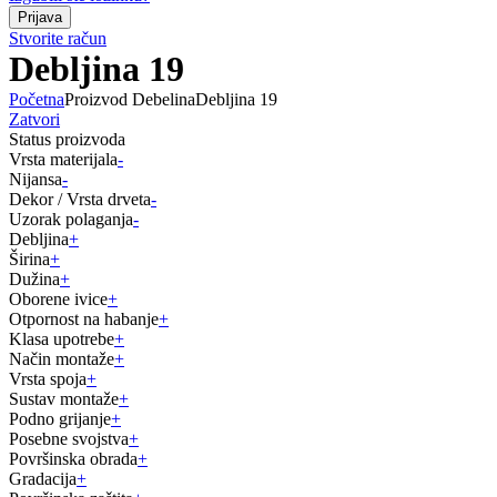
Stvorite račun
Debljina 19
Početna
Proizvod Debelina
Debljina 19
Zatvori
Status proizvoda
Vrsta materijala
-
Nijansa
-
Dekor / Vrsta drveta
-
Uzorak polaganja
-
Debljina
+
Širina
+
Dužina
+
Oborene ivice
+
Otpornost na habanje
+
Klasa upotrebe
+
Način montaže
+
Vrsta spoja
+
Sustav montaže
+
Podno grijanje
+
Posebne svojstva
+
Površinska obrada
+
Gradacija
+