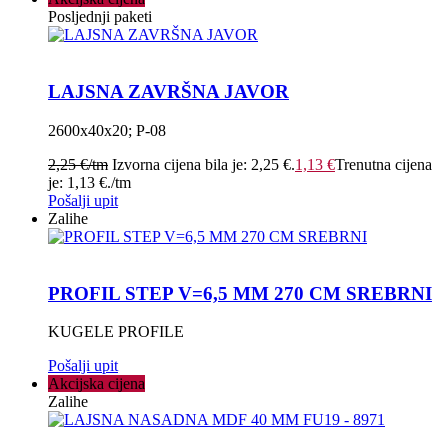
Posljednji paketi
LAJSNA ZAVRŠNA JAVOR
2600x40x20; P-08
2,25
€
/tm
Izvorna cijena bila je: 2,25 €.
1,13
€
Trenutna cijena
je: 1,13 €.
/tm
Pošalji upit
Zalihe
PROFIL STEP V=6,5 MM 270 CM SREBRNI
KUGELE PROFILE
Pošalji upit
Akcijska cijena
Zalihe