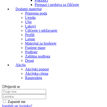
Poklopci
Premazi i sredstva za čišćenje
Dodatni materijal
Priprema poda
Ljepila
Ulja
Lakovi
Čišćenje i održavanje
Profili
Lajsne
Materijal za brušenje
Fugirne mase
Podloge
Zaštitna podloga
Drugi
Akcija
Akcijski popust
Akcijska cijena
Rasprodaja
Prijaviti se
Zapamti me
Izgubili ste lozinku?