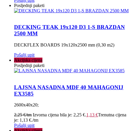
Pošalji upit
Posljednji paketi
DECKING TEAK 19x120 D3 1-S BRAZDAN
2500 MM
DECKFLEX BOARDS 19x120x2500 mm (0,30 m2)
Pošalji upit
Akcijska cijena
Posljednji paketi
LAJSNA NASADNA MDF 40 MAHAGONIJ
EX3585
2600x40x20;
2,25
€
/tm
Izvorna cijena bila je: 2,25 €.
1,13
€
Trenutna cijena
je: 1,13 €.
/tm
Pošalji upit
Akcijska cijena