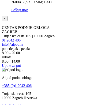
2600X38,5X19 MM; B412
Pošalji upit
×
CENTAR PODNIH OBLOGA
ZAGREB
Trnjanska cesta 105 | 10000 Zagreb
01 2042 406
info@alpod.hr
ponedeljak - petak:
8.00 - 20.00
subota:
8.00 - 14.00
Upute za put
Alpod podne obloge
+385 (0)1 2042 406
Trnjanska cesta 105
10000 Zagreb Hrvatska