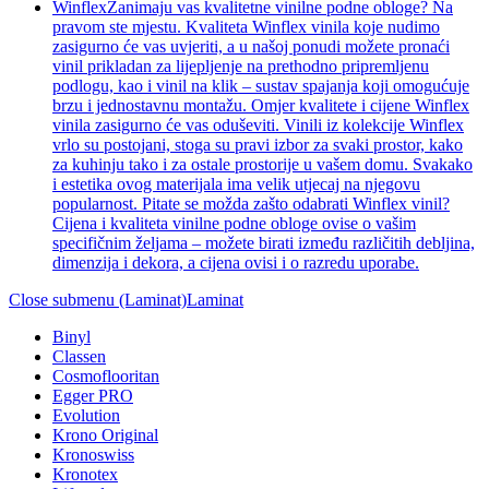
Winflex
Zanimaju vas kvalitetne vinilne podne obloge? Na
pravom ste mjestu. Kvaliteta Winflex vinila koje nudimo
zasigurno će vas uvjeriti, a u našoj ponudi možete pronaći
vinil prikladan za lijepljenje na prethodno pripremljenu
podlogu, kao i vinil na klik – sustav spajanja koji omogućuje
brzu i jednostavnu montažu. Omjer kvalitete i cijene Winflex
vinila zasigurno će vas oduševiti. Vinili iz kolekcije Winflex
vrlo su postojani, stoga su pravi izbor za svaki prostor, kako
za kuhinju tako i za ostale prostorije u vašem domu. Svakako
i estetika ovog materijala ima velik utjecaj na njegovu
popularnost. Pitate se možda zašto odabrati Winflex vinil?
Cijena i kvaliteta vinilne podne obloge ovise o vašim
specifičnim željama – možete birati između različitih debljina,
dimenzija i dekora, a cijena ovisi i o razredu uporabe.
Close submenu (Laminat)
Laminat
Binyl
Classen
Cosmoflooritan
Egger PRO
Evolution
Krono Original
Kronoswiss
Kronotex