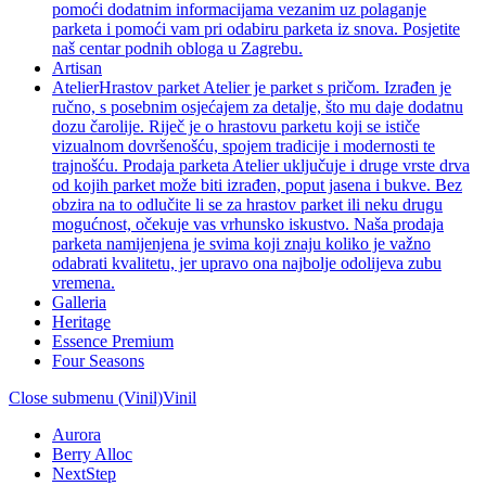
pomoći dodatnim informacijama vezanim uz polaganje
parketa i pomoći vam pri odabiru parketa iz snova. Posjetite
naš centar podnih obloga u Zagrebu.
Artisan
Atelier
Hrastov parket Atelier je parket s pričom. Izrađen je
ručno, s posebnim osjećajem za detalje, što mu daje dodatnu
dozu čarolije. Riječ je o hrastovu parketu koji se ističe
vizualnom dovršenošću, spojem tradicije i modernosti te
trajnošću. Prodaja parketa Atelier uključuje i druge vrste drva
od kojih parket može biti izrađen, poput jasena i bukve. Bez
obzira na to odlučite li se za hrastov parket ili neku drugu
mogućnost, očekuje vas vrhunsko iskustvo. Naša prodaja
parketa namijenjena je svima koji znaju koliko je važno
odabrati kvalitetu, jer upravo ona najbolje odolijeva zubu
vremena.
Galleria
Heritage
Essence Premium
Four Seasons
Close submenu (Vinil)
Vinil
Aurora
Berry Alloc
NextStep