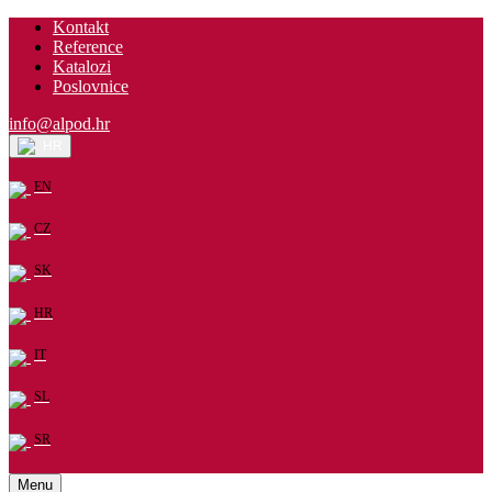
Kontakt
Reference
Katalozi
Poslovnice
info@alpod.hr
HR
EN
CZ
SK
HR
IT
SL
SR
Menu