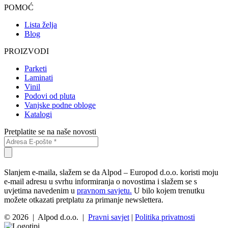
POMOĆ
Lista želja
Blog
PROIZVODI
Parketi
Laminati
Vinil
Podovi od pluta
Vanjske podne obloge
Katalogi
Pretplatite se na naše novosti
Slanjem e-maila, slažem se da Alpod – Europod d.o.o. koristi moju
e-mail adresu u svrhu informiranja o novostima i slažem se s
uvjetima navedenim u
pravnom savjetu.
U bilo kojem trenutku
možete otkazati pretplatu za primanje newslettera.
© 2026 | Alpod d.o.o. |
Pravni savjet
|
Politika privatnosti