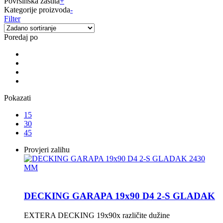
Površinska zaštita
+
Kategorije proizvoda
-
Filter
Poredaj po
Pokazati
15
30
45
Provjeri zalihu
DECKING GARAPA 19x90 D4 2-S GLADAK
EXTERA DECKING 19x90x različite dužine