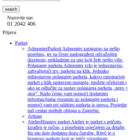
search
Nazovite nas
01 2042 406
Prijava
Parket
Admonter
Parketi Admonter zasigurno su nešto
posebno, jer su često nadograđeni odvažnijim
dizajnom, prikladnim za one koji žele nešto više.
Polaganje parketa Admonter vrlo je jednostavno,
zahvaljujući tzv. parketu na klik. Jednako
jednostavno polaganje parketa, kakvo omogućuje
parket s klik sustavom spajanja, možete očekivati i
ako se odlučite za sustav polaganja parketa „pero +
utor”. Rado ćemo vam pomoći dodatnim
informacijama vezanim uz polaganje parketa i
pomoći vam pri odabiru parketa iz snova. Posjetite
naš centar podnih obloga u Zagrebu.
Artisan
Atelier
Hrastov parket Atelier je parket s pričom.
Izrađen je ručno, s posebnim osjećajem za detalje,
što mu daje dodatnu dozu čarolije. Riječ je o
hrastovu parketu koji se ističe vizualnom