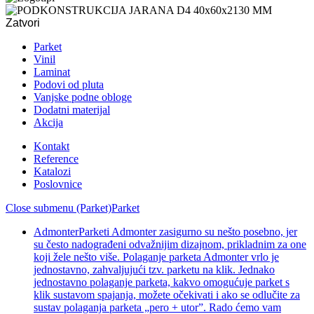
Zatvori
Parket
Vinil
Laminat
Podovi od pluta
Vanjske podne obloge
Dodatni materijal
Akcija
Kontakt
Reference
Katalozi
Poslovnice
Close submenu (Parket)
Parket
Admonter
Parketi Admonter zasigurno su nešto posebno, jer
su često nadograđeni odvažnijim dizajnom, prikladnim za one
koji žele nešto više. Polaganje parketa Admonter vrlo je
jednostavno, zahvaljujući tzv. parketu na klik. Jednako
jednostavno polaganje parketa, kakvo omogućuje parket s
klik sustavom spajanja, možete očekivati i ako se odlučite za
sustav polaganja parketa „pero + utor”. Rado ćemo vam