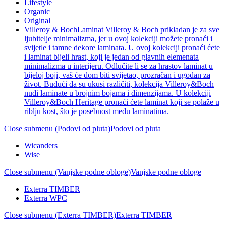
Lifestyle
Organic
Original
Villeroy & Boch
Laminat Villeroy & Boch prikladan je za sve
ljubitelje minimalizma, jer u ovoj kolekciji možete pronaći i
svijetle i tamne dekore laminata. U ovoj kolekciji pronaći ćete
i laminat bijeli hrast, koji je jedan od glavnih elemenata
minimalizma u interijeru. Odlučite li se za hrastov laminat u
bijeloj boji, vaš će dom biti svijetao, prozračan i ugodan za
život. Budući da su ukusi različiti, kolekcija Villeroy&Boch
nudi laminate u brojnim bojama i dimenzijama. U kolekciji
Villeroy&Boch Heritage pronaći ćete laminat koji se polaže u
riblju kost, što je posebnost među laminatima.
Close submenu (Podovi od pluta)
Podovi od pluta
Wicanders
Wise
Close submenu (Vanjske podne obloge)
Vanjske podne obloge
Exterra TIMBER
Exterra WPC
Close submenu (Exterra TIMBER)
Exterra TIMBER