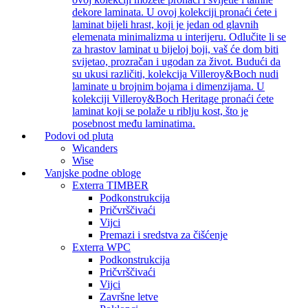
dekore laminata. U ovoj kolekciji pronaći ćete i
laminat bijeli hrast, koji je jedan od glavnih
elemenata minimalizma u interijeru. Odlučite li se
za hrastov laminat u bijeloj boji, vaš će dom biti
svijetao, prozračan i ugodan za život. Budući da
su ukusi različiti, kolekcija Villeroy&Boch nudi
laminate u brojnim bojama i dimenzijama. U
kolekciji Villeroy&Boch Heritage pronaći ćete
laminat koji se polaže u riblju kost, što je
posebnost među laminatima.
Podovi od pluta
Wicanders
Wise
Vanjske podne obloge
Exterra TIMBER
Podkonstrukcija
Pričvrščivaći
Vijci
Premazi i sredstva za čišćenje
Exterra WPC
Podkonstrukcija
Pričvrščivaći
Vijci
Završne letve