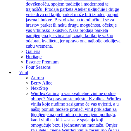
dovršenošću, spojem tradicije i modernosti te
trajnošću. Prodaja parketa Atelier uključuje i druge
vrste drva od kojih parket može biti izrađen, poput
jasena i bukve. Bez obzira na to odlučite li se za
hrastov parket ili neku drugu mogućnost, očekuje
vas vrhunsko iskustvo. Naša prodaja parketa
namijenjena je svima koji znaju koliko je važno
odabrati kvalitetu, jer upravo ona najbolje odolijeva
zubu vremena.
Galleria
Heritage
Essence Premium
Four Seasons
Vinil
Aurora
Berry Alloc
NextStep
Winflex
Zanimaju vas kvalitetne vinilne podne
obloge? Na pravom ste mjestu. Kvaliteta Winflex
vinila koje nudimo zasigurno će vas uvjeriti, a u
našoj ponudi možete pronaći vinil prikladan za
lijepljenje na prethodno pripremljenu podlogu,
kao i vinil na klik – sustav spajanja koji
omogućuje brzu i jednostavnu montažu. Omjer
kvalitete i cijene Winflex vinila zasigurno će vas