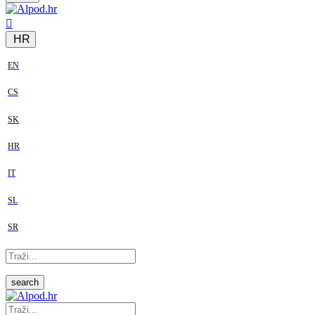
HR
EN
CS
SK
HR
IT
SL
SR
search