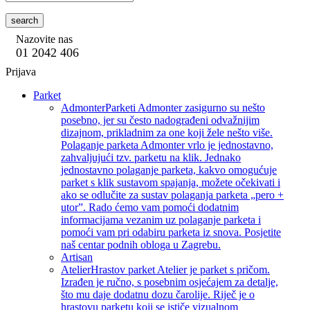
search
Nazovite nas
01 2042 406
Prijava
Parket
Admonter
Parketi Admonter zasigurno su nešto
posebno, jer su često nadograđeni odvažnijim
dizajnom, prikladnim za one koji žele nešto više.
Polaganje parketa Admonter vrlo je jednostavno,
zahvaljujući tzv. parketu na klik. Jednako
jednostavno polaganje parketa, kakvo omogućuje
parket s klik sustavom spajanja, možete očekivati i
ako se odlučite za sustav polaganja parketa „pero +
utor”. Rado ćemo vam pomoći dodatnim
informacijama vezanim uz polaganje parketa i
pomoći vam pri odabiru parketa iz snova. Posjetite
naš centar podnih obloga u Zagrebu.
Artisan
Atelier
Hrastov parket Atelier je parket s pričom.
Izrađen je ručno, s posebnim osjećajem za detalje,
što mu daje dodatnu dozu čarolije. Riječ je o
hrastovu parketu koji se ističe vizualnom