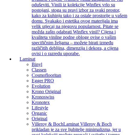
oduševiti. Vinili iz kolekcije Winflex vrlo su
postojani, stoga su pravi izbor za svaki prostor,
kako za kuhinju tako i za ostale prostorije u vašem
domu. Svakako i estetika ovog materijala ima
velik utjecaj na njegovu popularnost. Pitate se
možda zašto odabrati Winflex vinil? Cijena i
kvaliteta vinilne podne obloge ovise o vašim
specifičnim željama – možete birati između
različitih debljina, dimenzija i dekora, a cijena
ovisi i o razredu uporabe.
Laminat
Binyl
Classen
Cosmoflooritan
Egger PRO
Evolution
Krono Original
Kronoswiss
Kronotex
Lifestyle
Organic
Original
Villeroy & Boch
Laminat Villeroy & Boch
prikladan je za sve ljubitelje minimalizma, jer u
ovoj kolekciji možete pronaći i svijetle i tamne