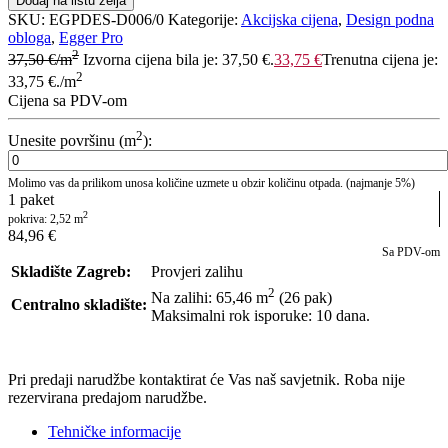
Dodaj na listu želja
SKU:
EGPDES-D006/0
Kategorije:
Akcijska cijena
,
Design podna
obloga
,
Egger Pro
2
37,50
€
/m
Izvorna cijena bila je: 37,50 €.
33,75
€
Trenutna cijena je:
2
33,75 €.
/m
Cijena sa PDV-om
2
Unesite površinu (m
):
Molimo vas da prilikom unosa količine uzmete u obzir količinu otpada. (najmanje 5%)
1
paket
2
pokriva:
2,52
m
84,96
€
Sa PDV-om
Skladište Zagreb:
Provjeri zalihu
2
Na zalihi: 65,46
m
(26 pak)
Centralno skladište:
Maksimalni rok isporuke: 10 dana.
POŠALJI UPIT
Pri predaji narudžbe kontaktirat će Vas naš savjetnik. Roba nije
rezervirana predajom narudžbe.
Tehničke informacije