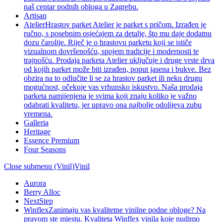
naš centar podnih obloga u Zagrebu.
Artisan
Atelier
Hrastov parket Atelier je parket s pričom. Izrađen je
ručno, s posebnim osjećajem za detalje, što mu daje dodatnu
dozu čarolije. Riječ je o hrastovu parketu koji se ističe
vizualnom dovršenošću, spojem tradicije i modernosti te
trajnošću. Prodaja parketa Atelier uključuje i druge vrste drva
od kojih parket može biti izrađen, poput jasena i bukve. Bez
obzira na to odlučite li se za hrastov parket ili neku drugu
mogućnost, očekuje vas vrhunsko iskustvo. Naša prodaja
parketa namijenjena je svima koji znaju koliko je važno
odabrati kvalitetu, jer upravo ona najbolje odolijeva zubu
vremena.
Galleria
Heritage
Essence Premium
Four Seasons
Close submenu (Vinil)
Vinil
Aurora
Berry Alloc
NextStep
Winflex
Zanimaju vas kvalitetne vinilne podne obloge? Na
pravom ste mjestu. Kvaliteta Winflex vinila koje nudimo