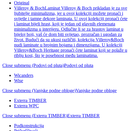
Original
Villeroy & Boch
Laminat Villeroy & Boch prikladan je za sve
ljubitelje minimalizma, jer u ovoj kolekciji možete pronaći i
svijetle i tamne dekore laminata. U ovoj kolekciji pronaći ćete
i laminat bijeli hrast, koji je jedan od glavnih elemenata
minimalizma u interijeru. Odlučite li se za hrastov laminat u
bijeloj boji, vaš će dom biti svijetao, prozračan i ugodan za
život. Budući da su ukusi različiti, kolekcija Villeroy&Boch
nudi laminate u brojnim bojama i dimenzijama. U kolekciji
Villeroy&Boch Heritage pronaći ćete laminat koji se polaže u
riblju kost, što je posebnost među laminatima.
Close submenu (Podovi od pluta)
Podovi od pluta
Wicanders
Wise
Close submenu (Vanjske podne obloge)
Vanjske podne obloge
Exterra TIMBER
Exterra WPC
Close submenu (Exterra TIMBER)
Exterra TIMBER
Podkonstrukcija
Pričvrščivaći