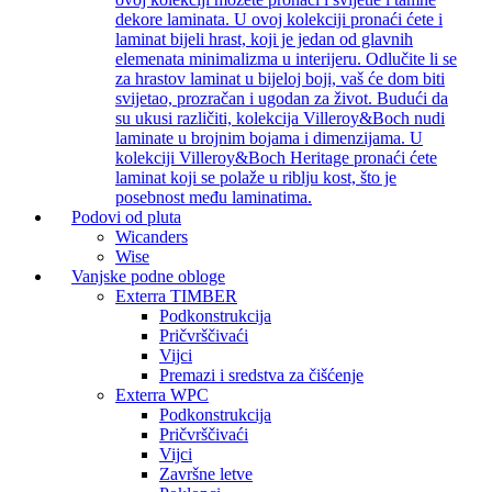
dekore laminata. U ovoj kolekciji pronaći ćete i
laminat bijeli hrast, koji je jedan od glavnih
elemenata minimalizma u interijeru. Odlučite li se
za hrastov laminat u bijeloj boji, vaš će dom biti
svijetao, prozračan i ugodan za život. Budući da
su ukusi različiti, kolekcija Villeroy&Boch nudi
laminate u brojnim bojama i dimenzijama. U
kolekciji Villeroy&Boch Heritage pronaći ćete
laminat koji se polaže u riblju kost, što je
posebnost među laminatima.
Podovi od pluta
Wicanders
Wise
Vanjske podne obloge
Exterra TIMBER
Podkonstrukcija
Pričvrščivaći
Vijci
Premazi i sredstva za čišćenje
Exterra WPC
Podkonstrukcija
Pričvrščivaći
Vijci
Završne letve