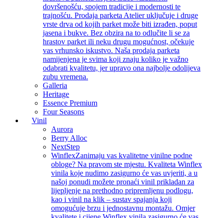
dovršenošću, spojem tradicije i modernosti te
trajnošću. Prodaja parketa Atelier uključuje i druge
vrste drva od kojih parket može biti izrađen, poput
jasena i bukve. Bez obzira na to odlučite li se za
hrastov parket ili neku drugu mogućnost, očekuje
vas vrhunsko iskustvo. Naša prodaja parketa
namijenjena je svima koji znaju koliko je važno
odabrati kvalitetu, jer upravo ona najbolje odolijeva
zubu vremena.
Galleria
Heritage
Essence Premium
Four Seasons
Vinil
Aurora
Berry Alloc
NextStep
Winflex
Zanimaju vas kvalitetne vinilne podne
obloge? Na pravom ste mjestu. Kvaliteta Winflex
vinila koje nudimo zasigurno će vas uvjeriti, a u
našoj ponudi možete pronaći vinil prikladan za
lijepljenje na prethodno pripremljenu podlogu,
kao i vinil na klik – sustav spajanja koji
omogućuje brzu i jednostavnu montažu. Omjer
kvalitete i cijene Winflex vinila zasigurno će vas