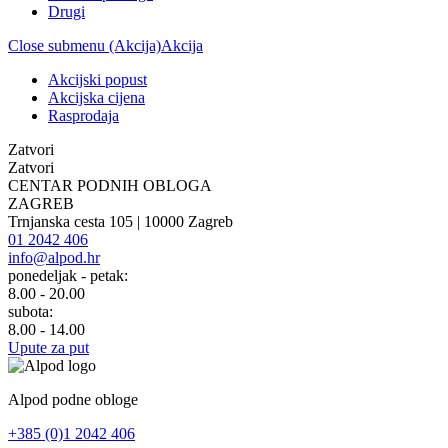
Drugi
Close submenu (Akcija)
Akcija
Akcijski popust
Akcijska cijena
Rasprodaja
Zatvori
Zatvori
CENTAR PODNIH OBLOGA
ZAGREB
Trnjanska cesta 105 | 10000 Zagreb
01 2042 406
info@alpod.hr
ponedeljak - petak:
8.00 - 20.00
subota:
8.00 - 14.00
Upute za put
Alpod podne obloge
+385 (0)1 2042 406