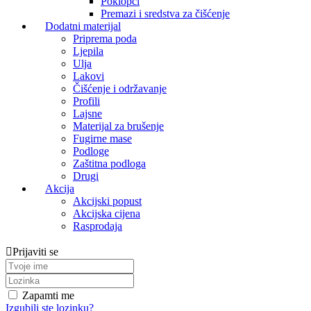
Poklopci
Premazi i sredstva za čišćenje
Dodatni materijal
Priprema poda
Ljepila
Ulja
Lakovi
Čišćenje i održavanje
Profili
Lajsne
Materijal za brušenje
Fugirne mase
Podloge
Zaštitna podloga
Drugi
Akcija
Akcijski popust
Akcijska cijena
Rasprodaja
Prijaviti se
Zapamti me
Izgubili ste lozinku?