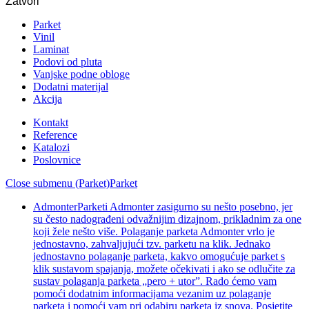
Zatvori
Parket
Vinil
Laminat
Podovi od pluta
Vanjske podne obloge
Dodatni materijal
Akcija
Kontakt
Reference
Katalozi
Poslovnice
Close submenu (Parket)
Parket
Admonter
Parketi Admonter zasigurno su nešto posebno, jer
su često nadograđeni odvažnijim dizajnom, prikladnim za one
koji žele nešto više. Polaganje parketa Admonter vrlo je
jednostavno, zahvaljujući tzv. parketu na klik. Jednako
jednostavno polaganje parketa, kakvo omogućuje parket s
klik sustavom spajanja, možete očekivati i ako se odlučite za
sustav polaganja parketa „pero + utor”. Rado ćemo vam
pomoći dodatnim informacijama vezanim uz polaganje
parketa i pomoći vam pri odabiru parketa iz snova. Posjetite