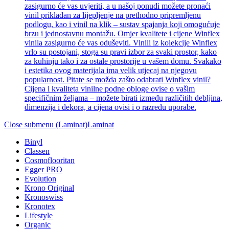
zasigurno će vas uvjeriti, a u našoj ponudi možete pronaći
vinil prikladan za lijepljenje na prethodno pripremljenu
podlogu, kao i vinil na klik – sustav spajanja koji omogućuje
brzu i jednostavnu montažu. Omjer kvalitete i cijene Winflex
vinila zasigurno će vas oduševiti. Vinili iz kolekcije Winflex
vrlo su postojani, stoga su pravi izbor za svaki prostor, kako
za kuhinju tako i za ostale prostorije u vašem domu. Svakako
i estetika ovog materijala ima velik utjecaj na njegovu
popularnost. Pitate se možda zašto odabrati Winflex vinil?
Cijena i kvaliteta vinilne podne obloge ovise o vašim
specifičnim željama – možete birati između različitih debljina,
dimenzija i dekora, a cijena ovisi i o razredu uporabe.
Close submenu (Laminat)
Laminat
Binyl
Classen
Cosmoflooritan
Egger PRO
Evolution
Krono Original
Kronoswiss
Kronotex
Lifestyle
Organic