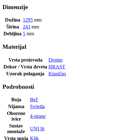
Dimenzije
Dužina
1295
mm
Širina
243
mm
Debljina
5
mm
Materijal
Vrsta proizvoda
Design
Dekor / Vrsta drveta
HRAST
Uzorak polaganja
Klasično
Podrobnosti
Boja
Bež
Nijansa
Svijetla
Oborene
4-strane
ivice
Sustav
UNI fit
montaže
Vrsta spoja
Klik