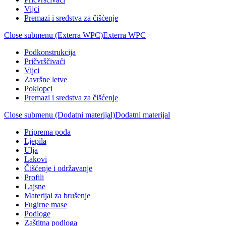
Vijci
Premazi i sredstva za čišćenje
Close submenu (Exterra WPC)
Exterra WPC
Podkonstrukcija
Pričvrščivaći
Vijci
Završne letve
Poklopci
Premazi i sredstva za čišćenje
Close submenu (Dodatni materijal)
Dodatni materijal
Priprema poda
Ljepila
Ulja
Lakovi
Čišćenje i održavanje
Profili
Lajsne
Materijal za brušenje
Fugirne mase
Podloge
Zaštitna podloga