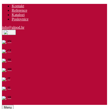
Kontakt
Reference
Katalozi
Poslovnice
info@alpod.hr
HR
EN
CZ
SK
HR
IT
SL
SR
Menu