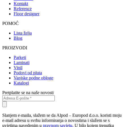
Kontakt
Reference
Floor designer
POMOĆ
Lista želja
Blog
PROIZVODI
Parketi
Laminati
Vinil
Podovi od pluta
Vanjske podne obloge
Katalogi
Pretplatite se na naše novosti
Slanjem e-maila, slažem se da Alpod – Europod d.o.o. koristi moju
e-mail adresu u svrhu informiranja o novostima i slažem se s
uvjetima navedenim u
pravnom savjetu.
U bilo kojem trenutku