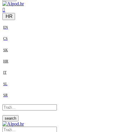
HR
EN
CS
SK
HR
IT
SL
SR
search