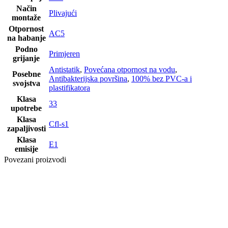
Način
Plivajući
montaže
Otpornost
AC5
na habanje
Podno
Primjeren
grijanje
Antistatik
,
Povećana otpornost na vodu
,
Posebne
Antibakterijska površina
,
100% bez PVC-a i
svojstva
plastifikatora
Klasa
33
upotrebe
Klasa
Cfl-s1
zapaljivosti
Klasa
E1
emisije
Povezani proizvodi