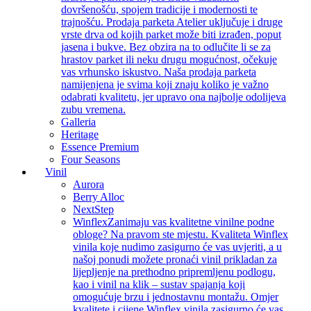
dovršenošću, spojem tradicije i modernosti te
trajnošću. Prodaja parketa Atelier uključuje i druge
vrste drva od kojih parket može biti izrađen, poput
jasena i bukve. Bez obzira na to odlučite li se za
hrastov parket ili neku drugu mogućnost, očekuje
vas vrhunsko iskustvo. Naša prodaja parketa
namijenjena je svima koji znaju koliko je važno
odabrati kvalitetu, jer upravo ona najbolje odolijeva
zubu vremena.
Galleria
Heritage
Essence Premium
Four Seasons
Vinil
Aurora
Berry Alloc
NextStep
Winflex
Zanimaju vas kvalitetne vinilne podne
obloge? Na pravom ste mjestu. Kvaliteta Winflex
vinila koje nudimo zasigurno će vas uvjeriti, a u
našoj ponudi možete pronaći vinil prikladan za
lijepljenje na prethodno pripremljenu podlogu,
kao i vinil na klik – sustav spajanja koji
omogućuje brzu i jednostavnu montažu. Omjer
kvalitete i cijene Winflex vinila zasigurno će vas