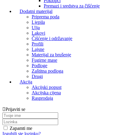
Poklopci
Premazi i sredstva za čišćenje
Dodatni materijal
Priprema poda
Ljepila
Ulja
Lakovi
Čišćenje i održavanje
Profili
Lajsne
Materijal za brušenje
Fugirne mase
Podloge
Zaštitna podloga
Drugi
Akcija
Akcijski popust
Akcijska cijena
Rasprodaja
Prijaviti se
Zapamti me
Izgubili ste lozinku?