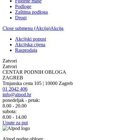
Fugirne mase
Podloge
Zaštitna podloga
Drugi
Close submenu (Akcija)
Akcija
Akcijski popust
Akcijska cijena
Rasprodaja
Zatvori
Zatvori
CENTAR PODNIH OBLOGA
ZAGREB
Trnjanska cesta 105 | 10000 Zagreb
01 2042 406
info@alpod.hr
ponedeljak - petak:
8.00 - 20.00
subota:
8.00 - 14.00
Upute za put
Alpod podne obloge