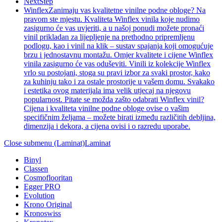
NextStep
Winflex
Zanimaju vas kvalitetne vinilne podne obloge? Na
pravom ste mjestu. Kvaliteta Winflex vinila koje nudimo
zasigurno će vas uvjeriti, a u našoj ponudi možete pronaći
vinil prikladan za lijepljenje na prethodno pripremljenu
podlogu, kao i vinil na klik – sustav spajanja koji omogućuje
brzu i jednostavnu montažu. Omjer kvalitete i cijene Winflex
vinila zasigurno će vas oduševiti. Vinili iz kolekcije Winflex
vrlo su postojani, stoga su pravi izbor za svaki prostor, kako
za kuhinju tako i za ostale prostorije u vašem domu. Svakako
i estetika ovog materijala ima velik utjecaj na njegovu
popularnost. Pitate se možda zašto odabrati Winflex vinil?
Cijena i kvaliteta vinilne podne obloge ovise o vašim
specifičnim željama – možete birati između različitih debljina,
dimenzija i dekora, a cijena ovisi i o razredu uporabe.
Close submenu (Laminat)
Laminat
Binyl
Classen
Cosmoflooritan
Egger PRO
Evolution
Krono Original
Kronoswiss