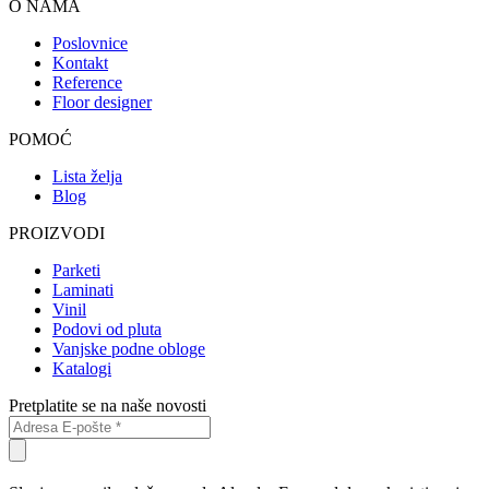
O NAMA
Poslovnice
Kontakt
Reference
Floor designer
POMOĆ
Lista želja
Blog
PROIZVODI
Parketi
Laminati
Vinil
Podovi od pluta
Vanjske podne obloge
Katalogi
Pretplatite se na naše novosti