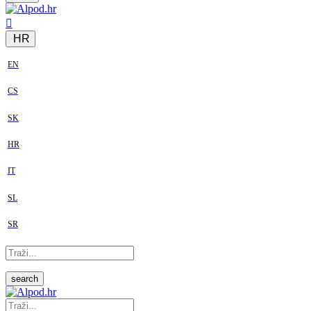
HR
EN
CS
SK
HR
IT
SL
SR
search