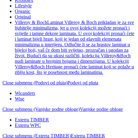
Kronotex
Lifestyle
Organic
Original
Villeroy & Boch
Laminat Villeroy & Boch prikladan je za sve
ljubitelje minimalizma, jer u ovoj kolekciji možete pronaći i
svijetle i tamne dekore laminata. U ovoj kolekciji pronaći ćete
i laminat bijeli hrast, koji je jedan od glavnih elemenata
minimalizma u interijeru. Odlučite li se za hrastov laminat u
bijeloj boji, vaš će dom biti svijetao, prozračan i ugodan za
život. Budući da su ukusi različiti, kolekcija Villeroy&Boch
nudi laminate u brojnim bojama i dimenzijama. U kolekciji
Villeroy&Boch Heritage pronaći ćete laminat koji se polaže u
riblju kost, što je posebnost među laminatima.
Close submenu (Podovi od pluta)
Podovi od pluta
Wicanders
Wise
Close submenu (Vanjske podne obloge)
Vanjske podne obloge
Exterra TIMBER
Exterra WPC
Close submenu (Exterra TIMBER)
Exterra TIMBER