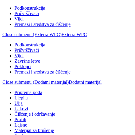
Podkonstrukcija
Pričvrščivaći
Vijci
Premazi i sredstva za čišćenje
Close submenu (Exterra WPC)
Exterra WPC
Podkonstrukcija
Pričvrščivaći
Vijci
Završne letve
Poklopci
Premazi i sredstva za čišćenje
Close submenu (Dodatni materijal)
Dodatni materijal
Priprema poda
Ljepila
Ulja
Lakovi
Čišćenje i održavanje
Profili
Lajsne
Materijal za brušenje