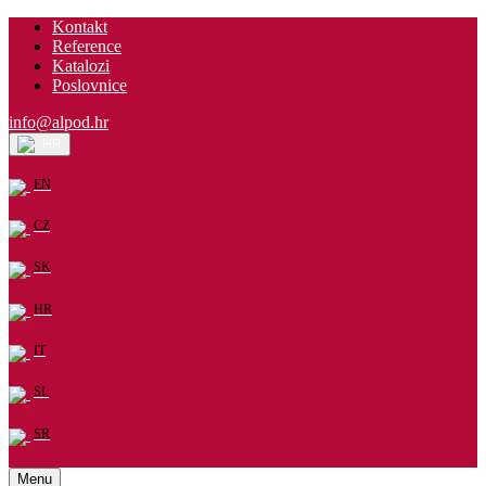
Kontakt
Reference
Katalozi
Poslovnice
info@alpod.hr
HR
EN
CZ
SK
HR
IT
SL
SR
Menu