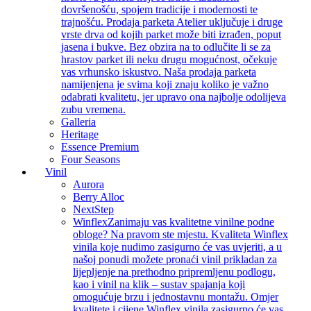
dovršenošću, spojem tradicije i modernosti te
trajnošću. Prodaja parketa Atelier uključuje i druge
vrste drva od kojih parket može biti izrađen, poput
jasena i bukve. Bez obzira na to odlučite li se za
hrastov parket ili neku drugu mogućnost, očekuje
vas vrhunsko iskustvo. Naša prodaja parketa
namijenjena je svima koji znaju koliko je važno
odabrati kvalitetu, jer upravo ona najbolje odolijeva
zubu vremena.
Galleria
Heritage
Essence Premium
Four Seasons
Vinil
Aurora
Berry Alloc
NextStep
Winflex
Zanimaju vas kvalitetne vinilne podne
obloge? Na pravom ste mjestu. Kvaliteta Winflex
vinila koje nudimo zasigurno će vas uvjeriti, a u
našoj ponudi možete pronaći vinil prikladan za
lijepljenje na prethodno pripremljenu podlogu,
kao i vinil na klik – sustav spajanja koji
omogućuje brzu i jednostavnu montažu. Omjer
kvalitete i cijene Winflex vinila zasigurno će vas