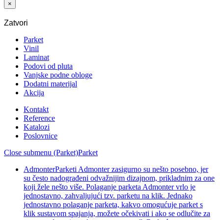
×
Zatvori
Parket
Vinil
Laminat
Podovi od pluta
Vanjske podne obloge
Dodatni materijal
Akcija
Kontakt
Reference
Katalozi
Poslovnice
Close submenu (Parket)
Parket
Admonter
Parketi Admonter zasigurno su nešto posebno, jer
su često nadograđeni odvažnijim dizajnom, prikladnim za one
koji žele nešto više. Polaganje parketa Admonter vrlo je
jednostavno, zahvaljujući tzv. parketu na klik. Jednako
jednostavno polaganje parketa, kakvo omogućuje parket s
klik sustavom spajanja, možete očekivati i ako se odlučite za