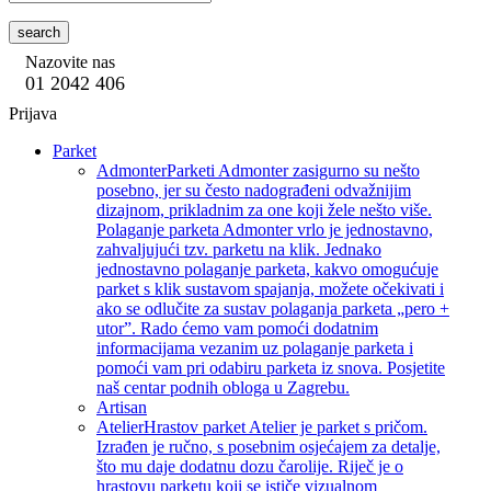
search
Nazovite nas
01 2042 406
Prijava
Parket
Admonter
Parketi Admonter zasigurno su nešto
posebno, jer su često nadograđeni odvažnijim
dizajnom, prikladnim za one koji žele nešto više.
Polaganje parketa Admonter vrlo je jednostavno,
zahvaljujući tzv. parketu na klik. Jednako
jednostavno polaganje parketa, kakvo omogućuje
parket s klik sustavom spajanja, možete očekivati i
ako se odlučite za sustav polaganja parketa „pero +
utor”. Rado ćemo vam pomoći dodatnim
informacijama vezanim uz polaganje parketa i
pomoći vam pri odabiru parketa iz snova. Posjetite
naš centar podnih obloga u Zagrebu.
Artisan
Atelier
Hrastov parket Atelier je parket s pričom.
Izrađen je ručno, s posebnim osjećajem za detalje,
što mu daje dodatnu dozu čarolije. Riječ je o
hrastovu parketu koji se ističe vizualnom