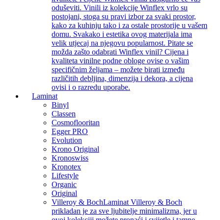
oduševiti. Vinili iz kolekcije Winflex vrlo su
postojani, stoga su pravi izbor za svaki prostor,
kako za kuhinju tako i za ostale prostorije u vašem
domu. Svakako i estetika ovog materijala ima
velik utjecaj na njegovu popularnost. Pitate se
možda zašto odabrati Winflex vinil? Cijena i
kvaliteta vinilne podne obloge ovise o vašim
specifičnim željama – možete birati između
različitih debljina, dimenzija i dekora, a cijena
ovisi i o razredu uporabe.
Laminat
Binyl
Classen
Cosmoflooritan
Egger PRO
Evolution
Krono Original
Kronoswiss
Kronotex
Lifestyle
Organic
Original
Villeroy & Boch
Laminat Villeroy & Boch
prikladan je za sve ljubitelje minimalizma, jer u
ovoj kolekciji možete pronaći i svijetle i tamne