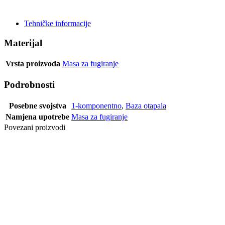
POŠALJI UPIT
Tehničke informacije
Materijal
Vrsta proizvoda
Masa za fugiranje
Podrobnosti
Posebne svojstva
1-komponentno
,
Baza otapala
Namjena upotrebe
Masa za fugiranje
Povezani proizvodi
KIT ZA
FUGIRANJE
LEGA
STUCCO RS A