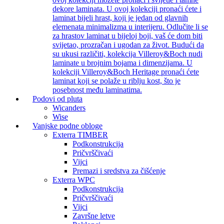
dekore laminata. U ovoj kolekciji pronaći ćete i
laminat bijeli hrast, koji je jedan od glavnih
elemenata minimalizma u interijeru. Odlučite li se
za hrastov laminat u bijeloj boji, vaš će dom biti
svijetao, prozračan i ugodan za život. Budući da
su ukusi različiti, kolekcija Villeroy&Boch nudi
laminate u brojnim bojama i dimenzijama. U
kolekciji Villeroy&Boch Heritage pronaći ćete
laminat koji se polaže u riblju kost, što je
posebnost među laminatima.
Podovi od pluta
Wicanders
Wise
Vanjske podne obloge
Exterra TIMBER
Podkonstrukcija
Pričvrščivaći
Vijci
Premazi i sredstva za čišćenje
Exterra WPC
Podkonstrukcija
Pričvrščivaći
Vijci
Završne letve