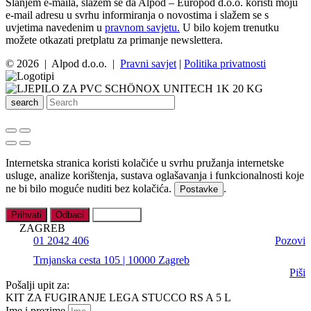
Slanjem e-maila, slažem se da Alpod – Europod d.o.o. koristi moju
e-mail adresu u svrhu informiranja o novostima i slažem se s
uvjetima navedenim u
pravnom savjetu.
U bilo kojem trenutku
možete otkazati pretplatu za primanje newslettera.
© 2026 | Alpod d.o.o. |
Pravni savjet
|
Politika privatnosti
search
Internetska stranica koristi kolačiće u svrhu pružanja internetske
usluge, analize korištenja, sustava oglašavanja i funkcionalnosti koje
ne bi bilo moguće nuditi bez kolačića.
.
Postavke
Prihvati
Odbaci
Postavke
ZAGREB
01 2042 406
Pozovi
Trnjanska cesta 105 | 10000 Zagreb
Piši
Pošalji upit za:
KIT ZA FUGIRANJE LEGA STUCCO RS A 5 L
Ime i prezime