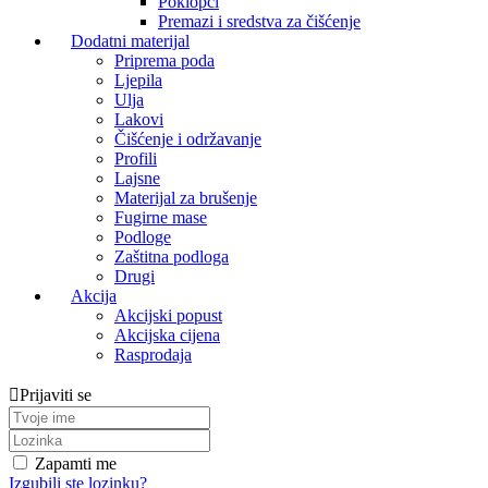
Poklopci
Premazi i sredstva za čišćenje
Dodatni materijal
Priprema poda
Ljepila
Ulja
Lakovi
Čišćenje i održavanje
Profili
Lajsne
Materijal za brušenje
Fugirne mase
Podloge
Zaštitna podloga
Drugi
Akcija
Akcijski popust
Akcijska cijena
Rasprodaja
Prijaviti se
Zapamti me
Izgubili ste lozinku?