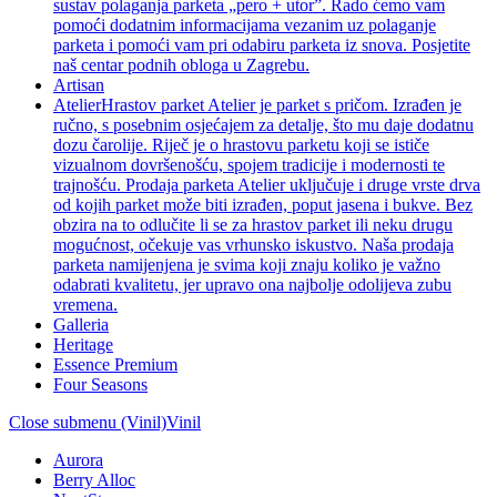
sustav polaganja parketa „pero + utor”. Rado ćemo vam
pomoći dodatnim informacijama vezanim uz polaganje
parketa i pomoći vam pri odabiru parketa iz snova. Posjetite
naš centar podnih obloga u Zagrebu.
Artisan
Atelier
Hrastov parket Atelier je parket s pričom. Izrađen je
ručno, s posebnim osjećajem za detalje, što mu daje dodatnu
dozu čarolije. Riječ je o hrastovu parketu koji se ističe
vizualnom dovršenošću, spojem tradicije i modernosti te
trajnošću. Prodaja parketa Atelier uključuje i druge vrste drva
od kojih parket može biti izrađen, poput jasena i bukve. Bez
obzira na to odlučite li se za hrastov parket ili neku drugu
mogućnost, očekuje vas vrhunsko iskustvo. Naša prodaja
parketa namijenjena je svima koji znaju koliko je važno
odabrati kvalitetu, jer upravo ona najbolje odolijeva zubu
vremena.
Galleria
Heritage
Essence Premium
Four Seasons
Close submenu (Vinil)
Vinil
Aurora
Berry Alloc