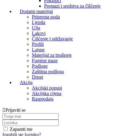
Poklopci
Premazi i sredstva za čišćenje
Dodatni materijal
Priprema poda
Ljepila
Ulja
Lakovi
Čišćenje i održavanje
Profili
Lajsne
Materijal za brušenje
Fugirne mase
Podloge
Zaštitna podloga
Drugi
Akcija
Akcijski popust
Akcijska cijena
Rasprodaja
Prijaviti se
Zapamti me
Izgubili ste lozinku?