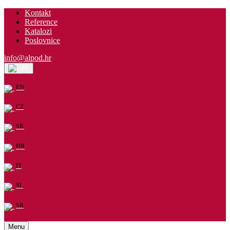
Kontakt
Reference
Katalozi
Poslovnice
info@alpod.hr
HR
EN
CZ
SK
HR
IT
SL
SR
Menu