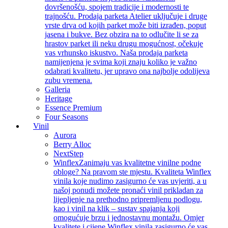
dovršenošću, spojem tradicije i modernosti te
trajnošću. Prodaja parketa Atelier uključuje i druge
vrste drva od kojih parket može biti izrađen, poput
jasena i bukve. Bez obzira na to odlučite li se za
hrastov parket ili neku drugu mogućnost, očekuje
vas vrhunsko iskustvo. Naša prodaja parketa
namijenjena je svima koji znaju koliko je važno
odabrati kvalitetu, jer upravo ona najbolje odolijeva
zubu vremena.
Galleria
Heritage
Essence Premium
Four Seasons
Vinil
Aurora
Berry Alloc
NextStep
Winflex
Zanimaju vas kvalitetne vinilne podne
obloge? Na pravom ste mjestu. Kvaliteta Winflex
vinila koje nudimo zasigurno će vas uvjeriti, a u
našoj ponudi možete pronaći vinil prikladan za
lijepljenje na prethodno pripremljenu podlogu,
kao i vinil na klik – sustav spajanja koji
omogućuje brzu i jednostavnu montažu. Omjer
kvalitete i cijene Winflex vinila zasigurno će vas