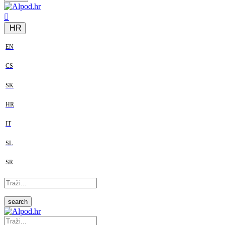
HR
EN
CS
SK
HR
IT
SL
SR
search