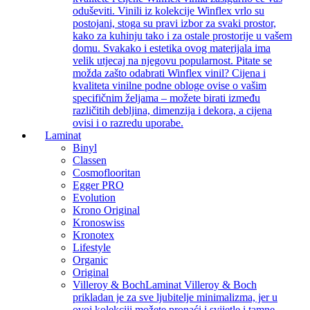
oduševiti. Vinili iz kolekcije Winflex vrlo su
postojani, stoga su pravi izbor za svaki prostor,
kako za kuhinju tako i za ostale prostorije u vašem
domu. Svakako i estetika ovog materijala ima
velik utjecaj na njegovu popularnost. Pitate se
možda zašto odabrati Winflex vinil? Cijena i
kvaliteta vinilne podne obloge ovise o vašim
specifičnim željama – možete birati između
različitih debljina, dimenzija i dekora, a cijena
ovisi i o razredu uporabe.
Laminat
Binyl
Classen
Cosmoflooritan
Egger PRO
Evolution
Krono Original
Kronoswiss
Kronotex
Lifestyle
Organic
Original
Villeroy & Boch
Laminat Villeroy & Boch
prikladan je za sve ljubitelje minimalizma, jer u
ovoj kolekciji možete pronaći i svijetle i tamne