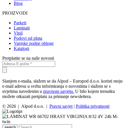
Blog
PROIZVODI
Parketi
Laminati
Vinil
Podovi od pluta
Vanjske podne obloge
Katalogi
Pretplatite se na naše novosti
Slanjem e-maila, slažem se da Alpod – Europod d.o.o. koristi moju
e-mail adresu u svrhu informiranja o novostima i slažem se s
uvjetima navedenim u
pravnom savjetu.
U bilo kojem trenutku
možete otkazati pretplatu za primanje newslettera.
© 2026 | Alpod d.o.o. |
Pravni savjet
|
Politika privatnosti
search