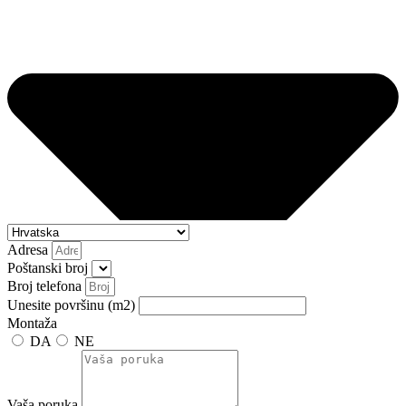
Adresa
Poštanski broj
Broj telefona
Unesite površinu (m2)
Montaža
DA
NE
Vaša poruka