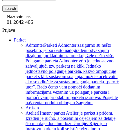
search
Nazovite nas
01 2042 406
Prijava
Parket
Admonter
Parketi Admonter zasigurno su nešto
posebno, jer su često nadograđeni odvažnijim
dizajnom, prikladnim za one koji žele nešto više.
Polaganje parketa Admonter vrlo je jednostavno,
zahvaljujući tzv. parketu na klik. Jednako
jednostavno polaganje parketa, kakvo omogućuje
parket s klik sustavom spajanja, možete očekivati i
ako se odlučite za sustav polaganja parketa „pero +
utor”. Rado ćemo vam pomoći dodatnim
informacijama vezanim uz polaganje parketa i
pomoći vam pri odabiru parketa iz snova. Posjetite
naš centar podnih obloga u Zagrebu.
Artisan
Atelier
Hrastov parket Atelier je parket s pričom.
Izrađen je ručno, s posebnim osjećajem za detalje,
što mu daje dodatnu dozu čarolije. Riječ je o
hrastovu parketu koji se ističe vizualnom