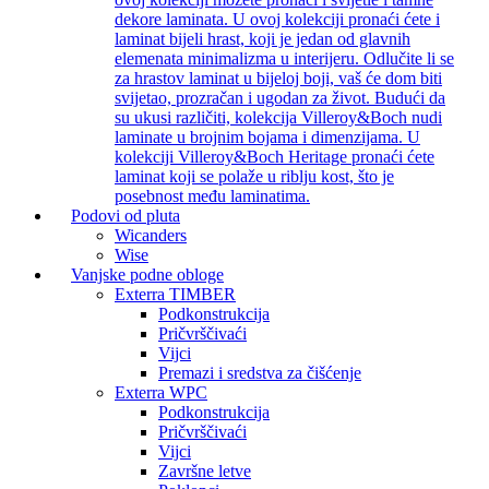
dekore laminata. U ovoj kolekciji pronaći ćete i
laminat bijeli hrast, koji je jedan od glavnih
elemenata minimalizma u interijeru. Odlučite li se
za hrastov laminat u bijeloj boji, vaš će dom biti
svijetao, prozračan i ugodan za život. Budući da
su ukusi različiti, kolekcija Villeroy&Boch nudi
laminate u brojnim bojama i dimenzijama. U
kolekciji Villeroy&Boch Heritage pronaći ćete
laminat koji se polaže u riblju kost, što je
posebnost među laminatima.
Podovi od pluta
Wicanders
Wise
Vanjske podne obloge
Exterra TIMBER
Podkonstrukcija
Pričvrščivaći
Vijci
Premazi i sredstva za čišćenje
Exterra WPC
Podkonstrukcija
Pričvrščivaći
Vijci
Završne letve