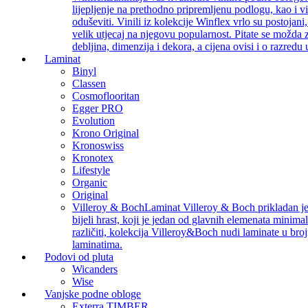
lijepljenje na prethodno pripremljenu podlogu, kao i v
oduševiti. Vinili iz kolekcije Winflex vrlo su postojan
velik utjecaj na njegovu popularnost. Pitate se možda z
debljina, dimenzija i dekora, a cijena ovisi i o razredu
Laminat
Binyl
Classen
Cosmoflooritan
Egger PRO
Evolution
Krono Original
Kronoswiss
Kronotex
Lifestyle
Organic
Original
Villeroy & Boch
Laminat Villeroy & Boch prikladan je z
bijeli hrast, koji je jedan od glavnih elemenata minimal
različiti, kolekcija Villeroy&Boch nudi laminate u bro
laminatima.
Podovi od pluta
Wicanders
Wise
Vanjske podne obloge
Exterra TIMBER