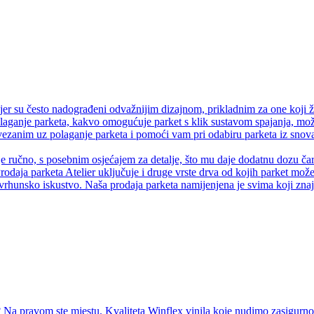
er su često nadograđeni odvažnijim dizajnom, prikladnim za one koji ž
olaganje parketa, kakvo omogućuje parket s klik sustavom spajanja, može
anim uz polaganje parketa i pomoći vam pri odabiru parketa iz snova.
je ručno, s posebnim osjećajem za detalje, što mu daje dodatnu dozu čaro
rodaja parketa Atelier uključuje i druge vrste drva od kojih parket može 
vrhunsko iskustvo. Naša prodaja parketa namijenjena je svima koji znaju
Na pravom ste mjestu. Kvaliteta Winflex vinila koje nudimo zasigurno ć