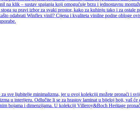
inil na klik – sustav spajanja koji omogućuje brzu i jednostavnu montažu
i, stoga su pravi izbor za svaki prostor, kako za kuhinju tako i za ostal
ašto odabrati Winflex vinil? Cijena i kvaliteta vinilne podne obloge ovi
 uporabe.
a sve ljubitelje minimalizma, jer u ovoj kolekciji možete pronaći i svij
izma u interijeru. Odlučite li se za hrastov laminat u bijeloj boji, vaš ć
jnim bojama i dimenzijama. U kolekciji Villeroy&Boch Heritage pronaći 