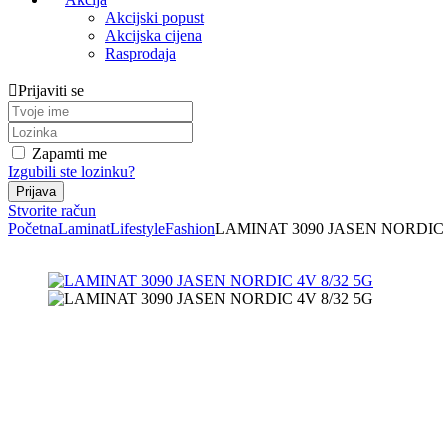
Akcijski popust
Akcijska cijena
Rasprodaja
Prijaviti se
Zapamti me
Izgubili ste lozinku?
Stvorite račun
Početna
Laminat
Lifestyle
Fashion
LAMINAT 3090 JASEN NORDIC 4