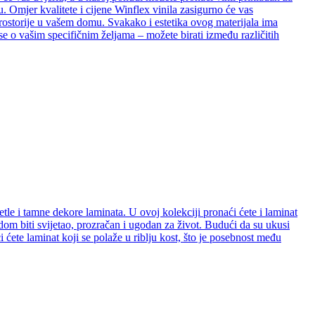
. Omjer kvalitete i cijene Winflex vinila zasigurno će vas
e prostorije u vašem domu. Svakako i estetika ovog materijala ima
se o vašim specifičnim željama – možete birati između različitih
etle i tamne dekore laminata. U ovoj kolekciji pronaći ćete i laminat
e dom biti svijetao, prozračan i ugodan za život. Budući da su ukusi
ćete laminat koji se polaže u riblju kost, što je posebnost među