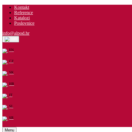
Kontakt
Reference
Katalozi
Poslovnice
info@alpod.hr
HR
EN
CZ
SK
HR
IT
SL
SR
Menu