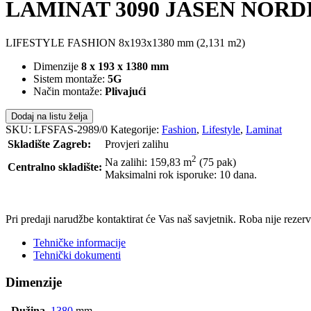
LAMINAT 3090 JASEN NORDIC
LIFESTYLE FASHION 8x193x1380 mm (2,131 m2)
Dimenzije
8 x 193 x 1380 mm
Sistem montaže:
5G
Način montaže:
Plivajući
Dodaj na listu želja
SKU:
LFSFAS-2989/0
Kategorije:
Fashion
,
Lifestyle
,
Laminat
Skladište Zagreb:
Provjeri zalihu
2
Na zalihi: 159,83
m
(75 pak)
Centralno skladište:
Maksimalni rok isporuke: 10 dana.
POŠALJI UPIT
Pri predaji narudžbe kontaktirat će Vas naš savjetnik. Roba nije reze
Tehničke informacije
Tehnički dokumenti
Dimenzije
Dužina
1380
mm