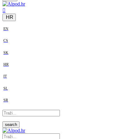
HR
EN
CS
SK
HR
IT
SL
SR
search