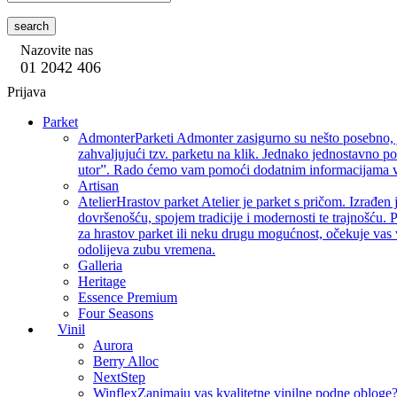
search
Nazovite nas
01 2042 406
Prijava
Parket
Admonter
Parketi Admonter zasigurno su nešto posebno, j
zahvaljujući tzv. parketu na klik. Jednako jednostavno p
utor”. Rado ćemo vam pomoći dodatnim informacijama vez
Artisan
Atelier
Hrastov parket Atelier je parket s pričom. Izrađen 
dovršenošću, spojem tradicije i modernosti te trajnošću. P
za hrastov parket ili neku drugu mogućnost, očekuje vas 
odolijeva zubu vremena.
Galleria
Heritage
Essence Premium
Four Seasons
Vinil
Aurora
Berry Alloc
NextStep
Winflex
Zanimaju vas kvalitetne vinilne podne obloge? 