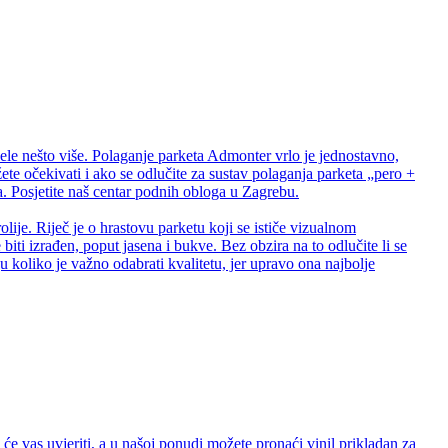
ele nešto više. Polaganje parketa Admonter vrlo je jednostavno,
te očekivati i ako se odlučite za sustav polaganja parketa „pero +
 Posjetite naš centar podnih obloga u Zagrebu.
lije. Riječ je o hrastovu parketu koji se ističe vizualnom
biti izrađen, poput jasena i bukve. Bez obzira na to odlučite li se
 koliko je važno odabrati kvalitetu, jer upravo ona najbolje
e vas uvjeriti, a u našoj ponudi možete pronaći vinil prikladan za