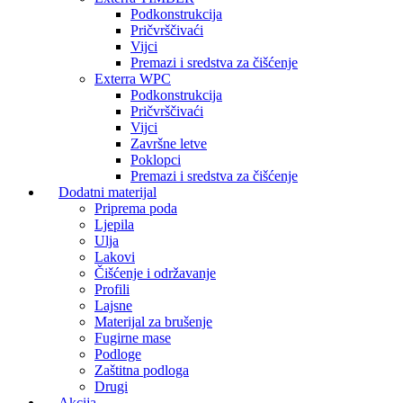
Podkonstrukcija
Pričvrščivaći
Vijci
Premazi i sredstva za čišćenje
Exterra WPC
Podkonstrukcija
Pričvrščivaći
Vijci
Završne letve
Poklopci
Premazi i sredstva za čišćenje
Dodatni materijal
Priprema poda
Ljepila
Ulja
Lakovi
Čišćenje i održavanje
Profili
Lajsne
Materijal za brušenje
Fugirne mase
Podloge
Zaštitna podloga
Drugi
Akcija