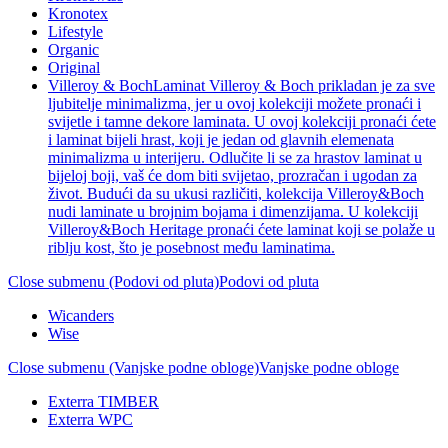
Kronotex
Lifestyle
Organic
Original
Villeroy & Boch
Laminat Villeroy & Boch prikladan je za sve
ljubitelje minimalizma, jer u ovoj kolekciji možete pronaći i
svijetle i tamne dekore laminata. U ovoj kolekciji pronaći ćete
i laminat bijeli hrast, koji je jedan od glavnih elemenata
minimalizma u interijeru. Odlučite li se za hrastov laminat u
bijeloj boji, vaš će dom biti svijetao, prozračan i ugodan za
život. Budući da su ukusi različiti, kolekcija Villeroy&Boch
nudi laminate u brojnim bojama i dimenzijama. U kolekciji
Villeroy&Boch Heritage pronaći ćete laminat koji se polaže u
riblju kost, što je posebnost među laminatima.
Close submenu (Podovi od pluta)
Podovi od pluta
Wicanders
Wise
Close submenu (Vanjske podne obloge)
Vanjske podne obloge
Exterra TIMBER
Exterra WPC