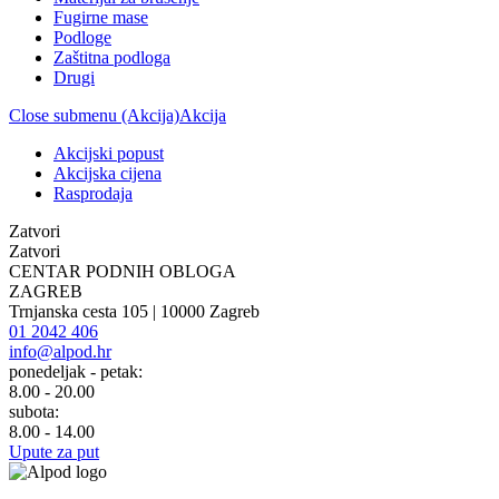
Fugirne mase
Podloge
Zaštitna podloga
Drugi
Close submenu (Akcija)
Akcija
Akcijski popust
Akcijska cijena
Rasprodaja
Zatvori
Zatvori
CENTAR PODNIH OBLOGA
ZAGREB
Trnjanska cesta 105 | 10000 Zagreb
01 2042 406
info@alpod.hr
ponedeljak - petak:
8.00 - 20.00
subota:
8.00 - 14.00
Upute za put