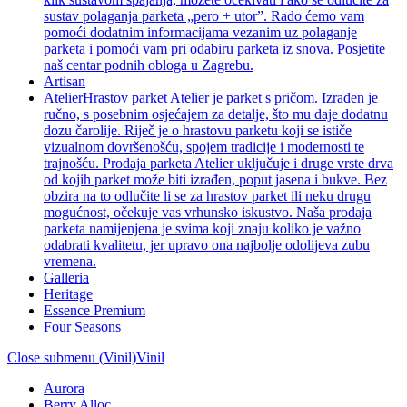
sustav polaganja parketa „pero + utor”. Rado ćemo vam
pomoći dodatnim informacijama vezanim uz polaganje
parketa i pomoći vam pri odabiru parketa iz snova. Posjetite
naš centar podnih obloga u Zagrebu.
Artisan
Atelier
Hrastov parket Atelier je parket s pričom. Izrađen je
ručno, s posebnim osjećajem za detalje, što mu daje dodatnu
dozu čarolije. Riječ je o hrastovu parketu koji se ističe
vizualnom dovršenošću, spojem tradicije i modernosti te
trajnošću. Prodaja parketa Atelier uključuje i druge vrste drva
od kojih parket može biti izrađen, poput jasena i bukve. Bez
obzira na to odlučite li se za hrastov parket ili neku drugu
mogućnost, očekuje vas vrhunsko iskustvo. Naša prodaja
parketa namijenjena je svima koji znaju koliko je važno
odabrati kvalitetu, jer upravo ona najbolje odolijeva zubu
vremena.
Galleria
Heritage
Essence Premium
Four Seasons
Close submenu (Vinil)
Vinil
Aurora
Berry Alloc