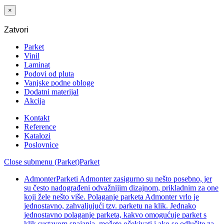
16,50 €.
/m
×
Zatvori
Parket
Vinil
Laminat
Podovi od pluta
Vanjske podne obloge
Dodatni materijal
Akcija
Kontakt
Reference
Katalozi
Poslovnice
Close submenu (Parket)
Parket
Admonter
Parketi Admonter zasigurno su nešto posebno, jer
su često nadograđeni odvažnijim dizajnom, prikladnim za one
koji žele nešto više. Polaganje parketa Admonter vrlo je
jednostavno, zahvaljujući tzv. parketu na klik. Jednako
jednostavno polaganje parketa, kakvo omogućuje parket s
klik sustavom spajanja, možete očekivati i ako se odlučite za