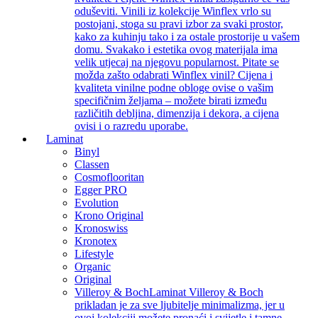
oduševiti. Vinili iz kolekcije Winflex vrlo su
postojani, stoga su pravi izbor za svaki prostor,
kako za kuhinju tako i za ostale prostorije u vašem
domu. Svakako i estetika ovog materijala ima
velik utjecaj na njegovu popularnost. Pitate se
možda zašto odabrati Winflex vinil? Cijena i
kvaliteta vinilne podne obloge ovise o vašim
specifičnim željama – možete birati između
različitih debljina, dimenzija i dekora, a cijena
ovisi i o razredu uporabe.
Laminat
Binyl
Classen
Cosmoflooritan
Egger PRO
Evolution
Krono Original
Kronoswiss
Kronotex
Lifestyle
Organic
Original
Villeroy & Boch
Laminat Villeroy & Boch
prikladan je za sve ljubitelje minimalizma, jer u
ovoj kolekciji možete pronaći i svijetle i tamne