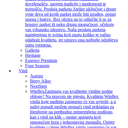
dovršenošću, spojem tradicije i modernosti te
trajnošću. Prodaja parketa Atelier uključuje i druge
vrste drva od kojih parket može biti izrađen, poput
jasena i bukve. Bez obzira na to odlučite li se za
hrastov parket ili neku drugu mogućnost, očekuje
vas vrhunsko iskustvo. Naša prodaja parketa
namijenjena je svima koji znaju koliko je važno
odabrati kvalitetu, jer upravo ona najbolje odolijeva
zubu vremena.
Galleria
Heritage
Essence Premium
Four Seasons
Vinil
Aurora
Berry Alloc
NextStep
Winflex
Zanimaju vas kvalitetne vinilne podne
obloge? Na pravom ste mjestu. Kvaliteta Winflex
vinila koje nudimo zasigurno će vas uvjeriti, a u
našoj ponudi možete pronaći vinil prikladan za
lijepljenje na prethodno pripremljenu podlogu,
kao i vinil na klik – sustav spajanja koji
omogućuje brzu i jednostavnu montažu. Omjer
kvalitete i cijene Winflex vinila zasigurno će vas