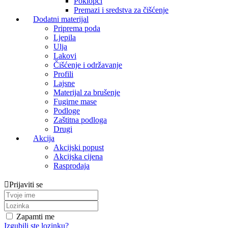
Poklopci
Premazi i sredstva za čišćenje
Dodatni materijal
Priprema poda
Ljepila
Ulja
Lakovi
Čišćenje i održavanje
Profili
Lajsne
Materijal za brušenje
Fugirne mase
Podloge
Zaštitna podloga
Drugi
Akcija
Akcijski popust
Akcijska cijena
Rasprodaja
Prijaviti se
Zapamti me
Izgubili ste lozinku?