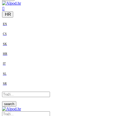
HR
EN
CS
SK
HR
IT
SL
SR
search