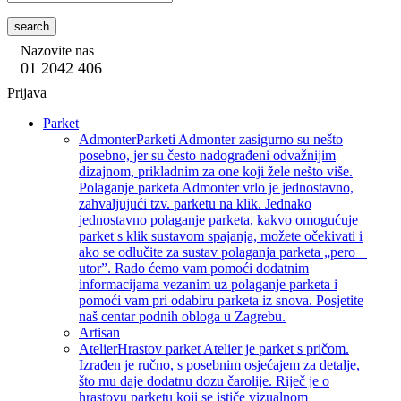
search
Nazovite nas
01 2042 406
Prijava
Parket
Admonter
Parketi Admonter zasigurno su nešto
posebno, jer su često nadograđeni odvažnijim
dizajnom, prikladnim za one koji žele nešto više.
Polaganje parketa Admonter vrlo je jednostavno,
zahvaljujući tzv. parketu na klik. Jednako
jednostavno polaganje parketa, kakvo omogućuje
parket s klik sustavom spajanja, možete očekivati i
ako se odlučite za sustav polaganja parketa „pero +
utor”. Rado ćemo vam pomoći dodatnim
informacijama vezanim uz polaganje parketa i
pomoći vam pri odabiru parketa iz snova. Posjetite
naš centar podnih obloga u Zagrebu.
Artisan
Atelier
Hrastov parket Atelier je parket s pričom.
Izrađen je ručno, s posebnim osjećajem za detalje,
što mu daje dodatnu dozu čarolije. Riječ je o
hrastovu parketu koji se ističe vizualnom