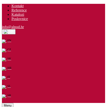
Kontakt
Reference
Katalozi
Poslovnice
info@alpod.hr
HR
EN
CZ
SK
HR
IT
SL
SR
Menu