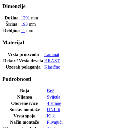
Dimenzije
Dužina
1291
mm
Širina
193
mm
Debljina
11
mm
Materijal
Vrsta proizvoda
Laminat
Dekor / Vrsta drveta
HRAST
Uzorak polaganja
Klasično
Podrobnosti
Boja
Bež
Nijansa
Svijetla
Oborene ivice
4-strane
Sustav montaže
UNI fit
Vrsta spoja
Klik
Način montaže
Plivajući