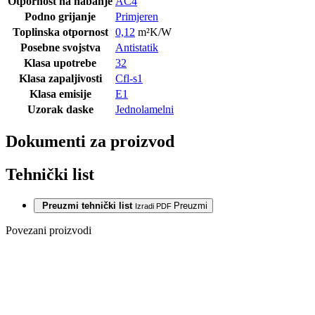
Otpornost na habanje
AC4
Podno grijanje
Primjeren
Toplinska otpornost
0,12
m²K/W
Posebne svojstva
Antistatik
Klasa upotrebe
32
Klasa zapaljivosti
Cfl-s1
Klasa emisije
E1
Uzorak daske
Jednolamelni
Dokumenti za proizvod
Tehnički list
Preuzmi tehnički list
Preuzmi
Izradi PDF
Povezani proizvodi
Posljednji paketi