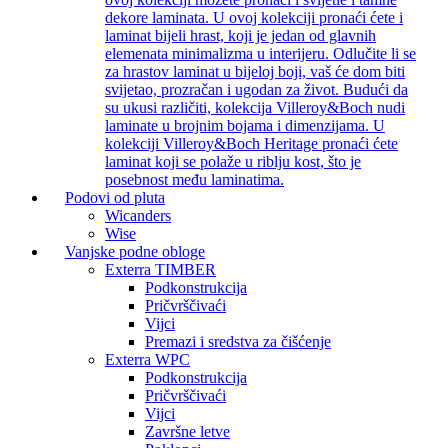
dekore laminata. U ovoj kolekciji pronaći ćete i
laminat bijeli hrast, koji je jedan od glavnih
elemenata minimalizma u interijeru. Odlučite li se
za hrastov laminat u bijeloj boji, vaš će dom biti
svijetao, prozračan i ugodan za život. Budući da
su ukusi različiti, kolekcija Villeroy&Boch nudi
laminate u brojnim bojama i dimenzijama. U
kolekciji Villeroy&Boch Heritage pronaći ćete
laminat koji se polaže u riblju kost, što je
posebnost među laminatima.
Podovi od pluta
Wicanders
Wise
Vanjske podne obloge
Exterra TIMBER
Podkonstrukcija
Pričvrščivaći
Vijci
Premazi i sredstva za čišćenje
Exterra WPC
Podkonstrukcija
Pričvrščivaći
Vijci
Završne letve