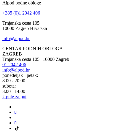
Alpod podne obloge
+385 (0)1 2042 406
Trnjanska cesta 105
10000 Zagreb Hrvatska
info@alpod.hr
CENTAR PODNIH OBLOGA
ZAGREB
Trnjanska cesta 105 | 10000 Zagreb
01 2042 406
info@alpod.hr
ponedeljak - petak:
8.00 - 20.00
subota:
8.00 - 14.00
Upute za put