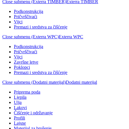
Close submenu (Exterra TIMBER)
Exterra TIMBER
Podkonstrukcija
Pričvrščivaći
Vijci
Premazi i sredstva za čišćenje
Close submenu (Exterra WPC)
Exterra WPC
Podkonstrukcija
Pričvrščivaći
Vijci
Završne letve
Poklopci
Premazi i sredstva za čišćenje
Close submenu (Dodatni materijal)
Dodatni materijal
Priprema poda
Ljepila
Ulja
Lakovi
Čišćenje i održavanje
Profili
Lajsne
Materijal za brušenje