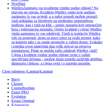
NextStep
Winflex
Zanimaju vas kvalitetne vinilne podne obloge? Na
pravom ste mjestu. Kvaliteta Winflex vinila koje nudimo
zasigurno će vas uvjeriti, a u našoj ponudi možete pronaći
vinil prikladan za lijepljenje na prethodno pripremljenu
podlogu, kao i vinil na klik – sustav spajanja koji omogućuje
brzu i jednostavnu montažu. Omjer kvalitete i cijene Winflex
vinila zasigurno će vas oduševiti. Vinili iz kolekcije Winflex
vrlo su postojani, stoga su pravi izbor za svaki prostor, kako
za kuhinju tako i za ostale prostorije u vašem domu. Svakako
i estetika ovog materijala ima velik utjecaj na njegovu
popularnost. Pitate se možda zašto odabrati Winflex vinil?
Cijena i kvaliteta vinilne podne obloge ovise o vašim
specifičnim željama – možete birati između različitih debljina,
dimenzija i dekora, a cijena ovisi i o razredu uporabe.
Close submenu (Laminat)
Laminat
Binyl
Classen
Cosmoflooritan
Egger PRO
Evolution
Krono Original
Kronoswiss