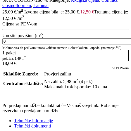
SKU:
COSCON-2804/0
Kategorije:
Akcijska cijena
,
Contract
,
Cosmoflooritan
,
Laminat
2
25,00
€
/m
Izvorna cijena bila je: 25,00 €.
12,50
€
Trenutna cijena je:
2
12,50 €.
/m
Cijena sa PDV-om
2
Unesite površinu (m
):
Molimo vas da prilikom unosa količine uzmete u obzir količinu otpada. (najmanje 5%)
1
paket
2
pokriva:
1,49
m
18,69
€
Sa PDV-om
Skladište Zagreb:
Provjeri zalihu
2
Na zalihi: 5,98
m
(4 pak)
Centralno skladište:
Maksimalni rok isporuke: 10 dana.
POŠALJI UPIT
Pri predaji narudžbe kontaktirat će Vas naš savjetnik. Roba nije
rezervirana predajom narudžbe.
Tehničke informacije
Tehnički dokumenti