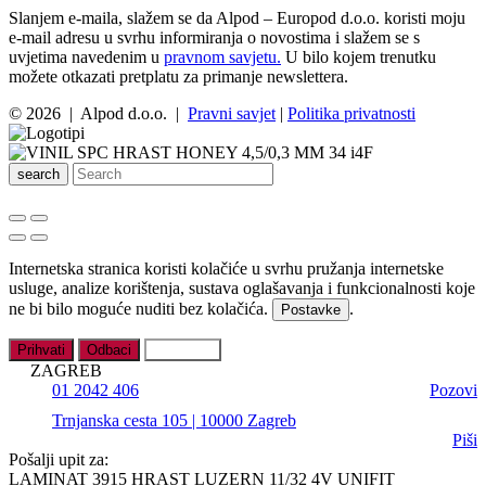
Slanjem e-maila, slažem se da Alpod – Europod d.o.o. koristi moju
e-mail adresu u svrhu informiranja o novostima i slažem se s
uvjetima navedenim u
pravnom savjetu.
U bilo kojem trenutku
možete otkazati pretplatu za primanje newslettera.
© 2026 | Alpod d.o.o. |
Pravni savjet
|
Politika privatnosti
search
Internetska stranica koristi kolačiće u svrhu pružanja internetske
usluge, analize korištenja, sustava oglašavanja i funkcionalnosti koje
ne bi bilo moguće nuditi bez kolačića.
.
Postavke
Prihvati
Odbaci
Postavke
ZAGREB
01 2042 406
Pozovi
Trnjanska cesta 105 | 10000 Zagreb
Piši
Pošalji upit za:
LAMINAT 3915 HRAST LUZERN 11/32 4V UNIFIT