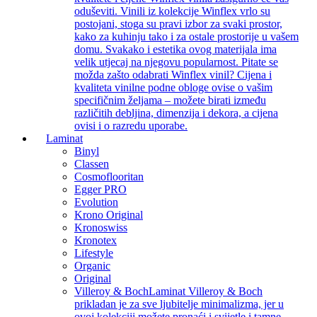
oduševiti. Vinili iz kolekcije Winflex vrlo su
postojani, stoga su pravi izbor za svaki prostor,
kako za kuhinju tako i za ostale prostorije u vašem
domu. Svakako i estetika ovog materijala ima
velik utjecaj na njegovu popularnost. Pitate se
možda zašto odabrati Winflex vinil? Cijena i
kvaliteta vinilne podne obloge ovise o vašim
specifičnim željama – možete birati između
različitih debljina, dimenzija i dekora, a cijena
ovisi i o razredu uporabe.
Laminat
Binyl
Classen
Cosmoflooritan
Egger PRO
Evolution
Krono Original
Kronoswiss
Kronotex
Lifestyle
Organic
Original
Villeroy & Boch
Laminat Villeroy & Boch
prikladan je za sve ljubitelje minimalizma, jer u
ovoj kolekciji možete pronaći i svijetle i tamne