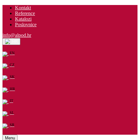
Kontakt
Reference
Katalozi
Poslovnice
info@alpod.hr
HR
EN
CZ
SK
HR
IT
SL
SR
Menu