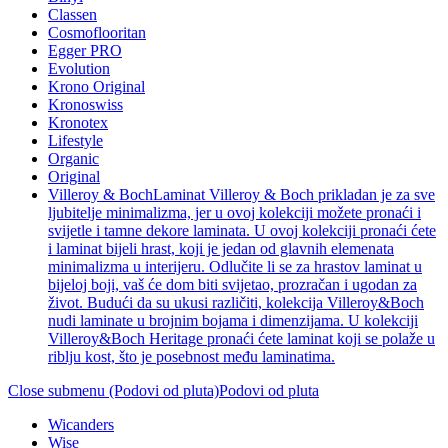
Classen
Cosmoflooritan
Egger PRO
Evolution
Krono Original
Kronoswiss
Kronotex
Lifestyle
Organic
Original
Villeroy & Boch
Laminat Villeroy & Boch prikladan je za sve
ljubitelje minimalizma, jer u ovoj kolekciji možete pronaći i
svijetle i tamne dekore laminata. U ovoj kolekciji pronaći ćete
i laminat bijeli hrast, koji je jedan od glavnih elemenata
minimalizma u interijeru. Odlučite li se za hrastov laminat u
bijeloj boji, vaš će dom biti svijetao, prozračan i ugodan za
život. Budući da su ukusi različiti, kolekcija Villeroy&Boch
nudi laminate u brojnim bojama i dimenzijama. U kolekciji
Villeroy&Boch Heritage pronaći ćete laminat koji se polaže u
riblju kost, što je posebnost među laminatima.
Close submenu (Podovi od pluta)
Podovi od pluta
Wicanders
Wise