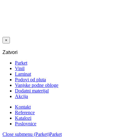
LAMINAT
3030 HRAST
AROSA 12/33
A-S 4V 5G
×
Zatvori
Parket
Vinil
Laminat
Podovi od pluta
Vanjske podne obloge
Dodatni materijal
Akcija
Kontakt
Reference
Katalozi
Poslovnice
Close submenu (Parket)
Parket