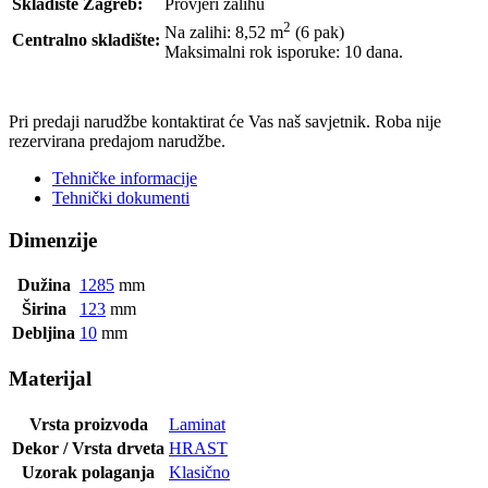
Skladište Zagreb:
Provjeri zalihu
2
Na zalihi: 8,52
m
(6 pak)
Centralno skladište:
Maksimalni rok isporuke: 10 dana.
POŠALJI UPIT
Pri predaji narudžbe kontaktirat će Vas naš savjetnik. Roba nije
rezervirana predajom narudžbe.
Tehničke informacije
Tehnički dokumenti
Dimenzije
Dužina
1285
mm
Širina
123
mm
Debljina
10
mm
Materijal
Vrsta proizvoda
Laminat
Dekor / Vrsta drveta
HRAST
Uzorak polaganja
Klasično