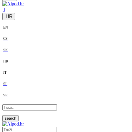
HR
EN
CS
SK
HR
IT
SL
SR
search