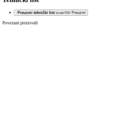
Preuzmi tehnički list
Preuzmi
Izradi PDF
Povezani proizvodi
Posljednji paketi
LAMINAT
SWP
NOBLESSE
8/32 HRAST
ORISTANO
8009 WG
-25%
Posljednji paketi