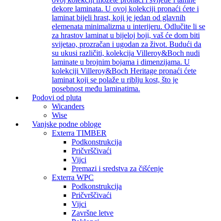
dekore laminata. U ovoj kolekciji pronaći ćete i
laminat bijeli hrast, koji je jedan od glavnih
elemenata minimalizma u interijeru. Odlučite li se
za hrastov laminat u bijeloj boji, vaš će dom biti
svijetao, prozračan i ugodan za život. Budući da
su ukusi različiti, kolekcija Villeroy&Boch nudi
laminate u brojnim bojama i dimenzijama. U
kolekciji Villeroy&Boch Heritage pronaći ćete
laminat koji se polaže u riblju kost, što je
posebnost među laminatima.
Podovi od pluta
Wicanders
Wise
Vanjske podne obloge
Exterra TIMBER
Podkonstrukcija
Pričvrščivaći
Vijci
Premazi i sredstva za čišćenje
Exterra WPC
Podkonstrukcija
Pričvrščivaći
Vijci
Završne letve