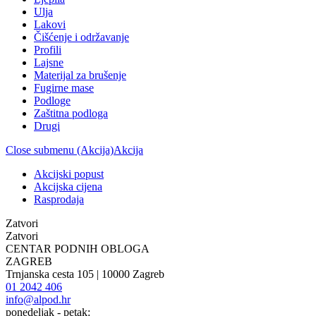
Ulja
Lakovi
Čišćenje i održavanje
Profili
Lajsne
Materijal za brušenje
Fugirne mase
Podloge
Zaštitna podloga
Drugi
Close submenu (Akcija)
Akcija
Akcijski popust
Akcijska cijena
Rasprodaja
Zatvori
Zatvori
CENTAR PODNIH OBLOGA
ZAGREB
Trnjanska cesta 105 | 10000 Zagreb
01 2042 406
info@alpod.hr
ponedeljak - petak: