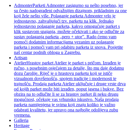
Admonter
Parketi Admonter zasigurno su nešto posebno, jer
su često nadograđeni odvažnijim dizajnom, prikladnim za one
koji žele nešto više. Polaganje parketa Admonter vrlo je
jednostavno, zahvaljujući tzv. parketu na klik. Jednako
jednostavno polaganje parketa, kakvo omogućuje parket s
klik sustavom spajanja, možete očekivati i ako se odlučite za
sustav polaganja parketa „pero + utor”. Rado ćemo vam
pomoći dodatnim informacijama vezanim uz polaganje
parketa i pomoći vam pri odabiru parketa iz snova. Posjetite
naš centar podnih obloga u Zagrebu.
Artisan
Atelier
Hrastov parket Atelier je parket s pričom. Izrađen je
ručno, s posebnim osjećajem za detalje, što mu daje dodatnu
dozu čarolije. Riječ je o hrastovu parketu koji se ističe
vizualnom dovršenošću, spojem tradicije i modernosti te
trajnošću. Prodaja parketa Atelier uključuje i druge vrste drva
od kojih parket može biti izrađen, poput jasena i bukve. Bez
obzira na to odlučite li se za hrastov parket ili neku drugu
mogućnost, očekuje vas vrhunsko iskustvo. Naša prodaja
parketa namijenjena je svima koji znaju koliko je važno
odabrati kvalitetu, jer upravo ona najbolje odolijeva zubu
vremena.
Galleria
Heritage