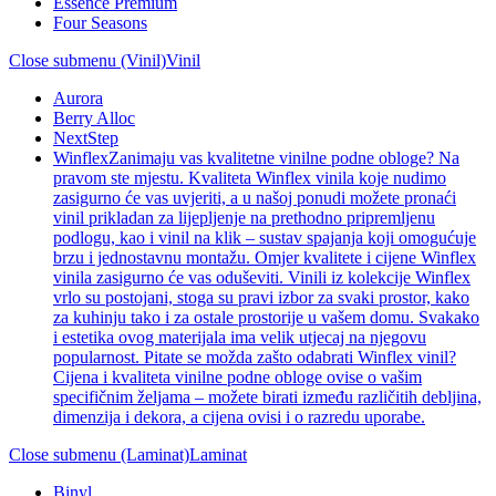
Essence Premium
Four Seasons
Close submenu (Vinil)
Vinil
Aurora
Berry Alloc
NextStep
Winflex
Zanimaju vas kvalitetne vinilne podne obloge? Na
pravom ste mjestu. Kvaliteta Winflex vinila koje nudimo
zasigurno će vas uvjeriti, a u našoj ponudi možete pronaći
vinil prikladan za lijepljenje na prethodno pripremljenu
podlogu, kao i vinil na klik – sustav spajanja koji omogućuje
brzu i jednostavnu montažu. Omjer kvalitete i cijene Winflex
vinila zasigurno će vas oduševiti. Vinili iz kolekcije Winflex
vrlo su postojani, stoga su pravi izbor za svaki prostor, kako
za kuhinju tako i za ostale prostorije u vašem domu. Svakako
i estetika ovog materijala ima velik utjecaj na njegovu
popularnost. Pitate se možda zašto odabrati Winflex vinil?
Cijena i kvaliteta vinilne podne obloge ovise o vašim
specifičnim željama – možete birati između različitih debljina,
dimenzija i dekora, a cijena ovisi i o razredu uporabe.
Close submenu (Laminat)
Laminat
Binyl