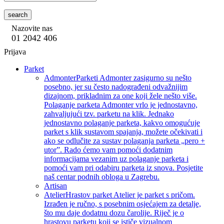
search
Nazovite nas
01 2042 406
Prijava
Parket
Admonter
Parketi Admonter zasigurno su nešto
posebno, jer su često nadograđeni odvažnijim
dizajnom, prikladnim za one koji žele nešto više.
Polaganje parketa Admonter vrlo je jednostavno,
zahvaljujući tzv. parketu na klik. Jednako
jednostavno polaganje parketa, kakvo omogućuje
parket s klik sustavom spajanja, možete očekivati i
ako se odlučite za sustav polaganja parketa „pero +
utor”. Rado ćemo vam pomoći dodatnim
informacijama vezanim uz polaganje parketa i
pomoći vam pri odabiru parketa iz snova. Posjetite
naš centar podnih obloga u Zagrebu.
Artisan
Atelier
Hrastov parket Atelier je parket s pričom.
Izrađen je ručno, s posebnim osjećajem za detalje,
što mu daje dodatnu dozu čarolije. Riječ je o
hrastovu parketu koji se ističe vizualnom