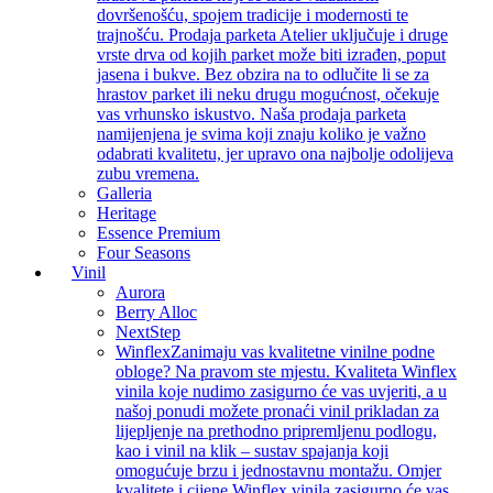
dovršenošću, spojem tradicije i modernosti te
trajnošću. Prodaja parketa Atelier uključuje i druge
vrste drva od kojih parket može biti izrađen, poput
jasena i bukve. Bez obzira na to odlučite li se za
hrastov parket ili neku drugu mogućnost, očekuje
vas vrhunsko iskustvo. Naša prodaja parketa
namijenjena je svima koji znaju koliko je važno
odabrati kvalitetu, jer upravo ona najbolje odolijeva
zubu vremena.
Galleria
Heritage
Essence Premium
Four Seasons
Vinil
Aurora
Berry Alloc
NextStep
Winflex
Zanimaju vas kvalitetne vinilne podne
obloge? Na pravom ste mjestu. Kvaliteta Winflex
vinila koje nudimo zasigurno će vas uvjeriti, a u
našoj ponudi možete pronaći vinil prikladan za
lijepljenje na prethodno pripremljenu podlogu,
kao i vinil na klik – sustav spajanja koji
omogućuje brzu i jednostavnu montažu. Omjer
kvalitete i cijene Winflex vinila zasigurno će vas