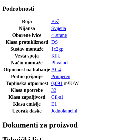
Podrobnosti
Boja
Bež
Nijansa
Svijetla
Oborene ivice
4-strane
Klasa protukliznosti
DS
Sustav montaže
1c2gp
Vrsta spoja
Klik
Način montaže
Plivajući
Otpornost na habanje
AC4
Podno grijanje
Primjeren
Toplinska otpornost
0,091
m²K/W
Klasa upotrebe
32
Klasa zapaljivosti
Cfl-s1
Klasa emisije
E1
Uzorak daske
Jednolamelni
Dokumenti za proizvod
Tehnički list