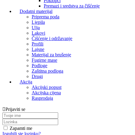
Poklopci
Premazi i sredstva za čišćenje
Dodatni materijal
Priprema poda
Ljepila
Ulja
Lakovi
Čišćenje i održavanje
Profili
Lajsne
Materijal za brušenje
Fugirne mase
Podloge
Zaštitna podloga
Drugi
Akcija
Akcijski popust
Akcijska cijena
Rasprodaja
Prijaviti se
Zapamti me
Izgubili ste lozinku?