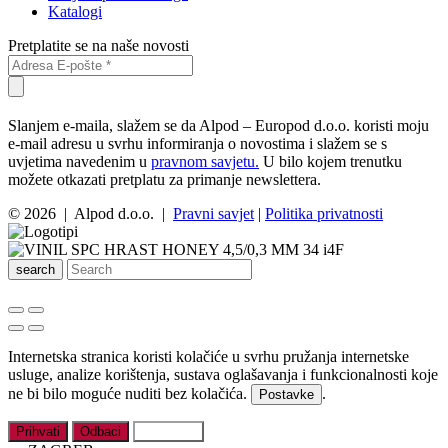
Katalogi
Pretplatite se na naše novosti
Slanjem e-maila, slažem se da Alpod – Europod d.o.o. koristi moju
e-mail adresu u svrhu informiranja o novostima i slažem se s
uvjetima navedenim u
pravnom savjetu.
U bilo kojem trenutku
možete otkazati pretplatu za primanje newslettera.
© 2026 | Alpod d.o.o. |
Pravni savjet
|
Politika privatnosti
search
Internetska stranica koristi kolačiće u svrhu pružanja internetske
usluge, analize korištenja, sustava oglašavanja i funkcionalnosti koje
ne bi bilo moguće nuditi bez kolačića.
.
Postavke
Prihvati
Odbaci
Postavke