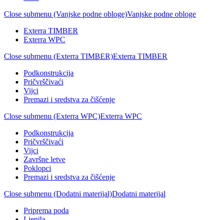
Close submenu (Vanjske podne obloge)
Vanjske podne obloge
Exterra TIMBER
Exterra WPC
Close submenu (Exterra TIMBER)
Exterra TIMBER
Podkonstrukcija
Pričvrščivaći
Vijci
Premazi i sredstva za čišćenje
Close submenu (Exterra WPC)
Exterra WPC
Podkonstrukcija
Pričvrščivaći
Vijci
Završne letve
Poklopci
Premazi i sredstva za čišćenje
Close submenu (Dodatni materijal)
Dodatni materijal
Priprema poda
Ljepila