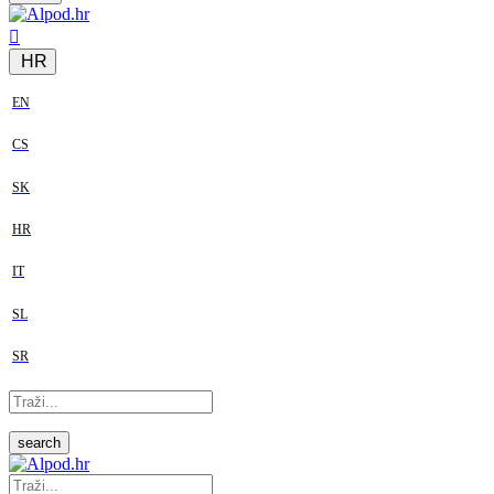
HR
EN
CS
SK
HR
IT
SL
SR
search