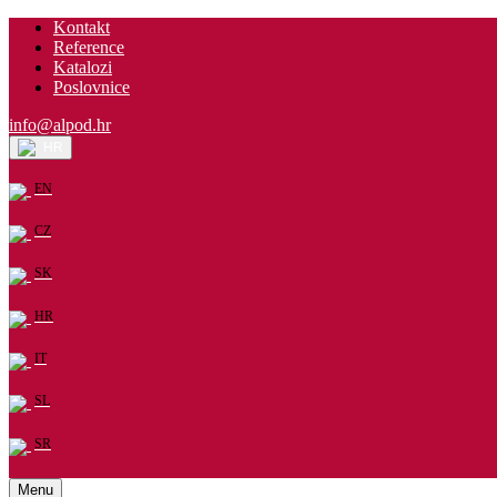
Kontakt
Reference
Katalozi
Poslovnice
info@alpod.hr
HR
EN
CZ
SK
HR
IT
SL
SR
Menu