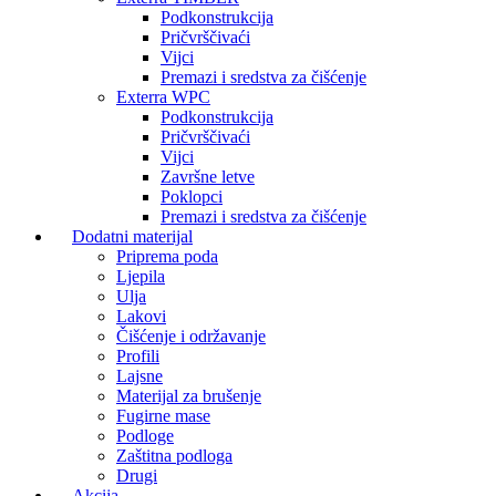
Podkonstrukcija
Pričvrščivaći
Vijci
Premazi i sredstva za čišćenje
Exterra WPC
Podkonstrukcija
Pričvrščivaći
Vijci
Završne letve
Poklopci
Premazi i sredstva za čišćenje
Dodatni materijal
Priprema poda
Ljepila
Ulja
Lakovi
Čišćenje i održavanje
Profili
Lajsne
Materijal za brušenje
Fugirne mase
Podloge
Zaštitna podloga
Drugi
Akcija