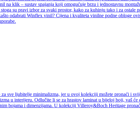
inil na klik – sustav spajanja koji omogućuje brzu i jednostavnu montažu
i, stoga su pravi izbor za svaki prostor, kako za kuhinju tako i za ostal
ašto odabrati Winflex vinil? Cijena i kvaliteta vinilne podne obloge ovi
 uporabe.
a sve ljubitelje minimalizma, jer u ovoj kolekciji možete pronaći i svij
izma u interijeru. Odlučite li se za hrastov laminat u bijeloj boji, vaš ć
jnim bojama i dimenzijama. U kolekciji Villeroy&Boch Heritage pronaći 