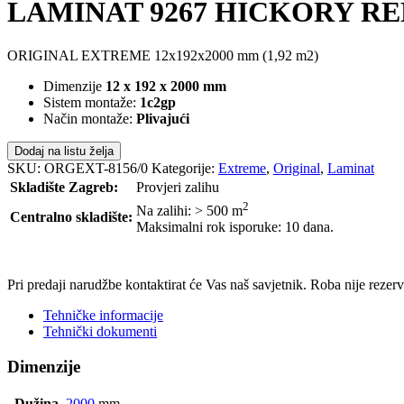
LAMINAT 9267 HICKORY RED 
ORIGINAL EXTREME 12x192x2000 mm (1,92 m2)
Dimenzije
12 x 192 x 2000 mm
Sistem montaže:
1c2gp
Način montaže:
Plivajući
Dodaj na listu želja
SKU:
ORGEXT-8156/0
Kategorije:
Extreme
,
Original
,
Laminat
Skladište Zagreb:
Provjeri zalihu
2
Na zalihi: > 500
m
Centralno skladište:
Maksimalni rok isporuke: 10 dana.
POŠALJI UPIT
Pri predaji narudžbe kontaktirat će Vas naš savjetnik. Roba nije reze
Tehničke informacije
Tehnički dokumenti
Dimenzije
Dužina
2000
mm