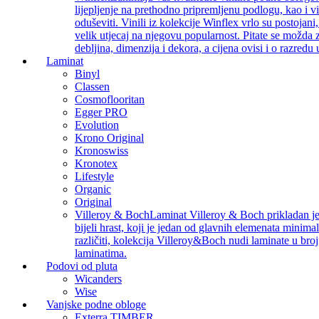
lijepljenje na prethodno pripremljenu podlogu, kao i v
oduševiti. Vinili iz kolekcije Winflex vrlo su postojan
velik utjecaj na njegovu popularnost. Pitate se možda z
debljina, dimenzija i dekora, a cijena ovisi i o razredu
Laminat
Binyl
Classen
Cosmoflooritan
Egger PRO
Evolution
Krono Original
Kronoswiss
Kronotex
Lifestyle
Organic
Original
Villeroy & Boch
Laminat Villeroy & Boch prikladan je z
bijeli hrast, koji je jedan od glavnih elemenata minimal
različiti, kolekcija Villeroy&Boch nudi laminate u bro
laminatima.
Podovi od pluta
Wicanders
Wise
Vanjske podne obloge
Exterra TIMBER