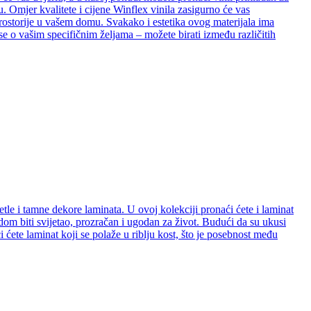
. Omjer kvalitete i cijene Winflex vinila zasigurno će vas
e prostorije u vašem domu. Svakako i estetika ovog materijala ima
se o vašim specifičnim željama – možete birati između različitih
etle i tamne dekore laminata. U ovoj kolekciji pronaći ćete i laminat
e dom biti svijetao, prozračan i ugodan za život. Budući da su ukusi
ćete laminat koji se polaže u riblju kost, što je posebnost među