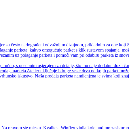
er su često nadograđeni odvažnijim dizajnom, prikladnim za one koji ž
olaganje parketa, kakvo omogućuje parket s klik sustavom spajanja, može
anim uz polaganje parketa i pomoći vam pri odabiru parketa iz snova.
je ručno, s posebnim osjećajem za detalje, što mu daje dodatnu dozu čaro
rodaja parketa Atelier uključuje i druge vrste drva od kojih parket može 
vrhunsko iskustvo. Naša prodaja parketa namijenjena je svima koji znaju
Na pravom ste mjestu. Kvaliteta Winflex vinila koje nudimo zasigurno ć