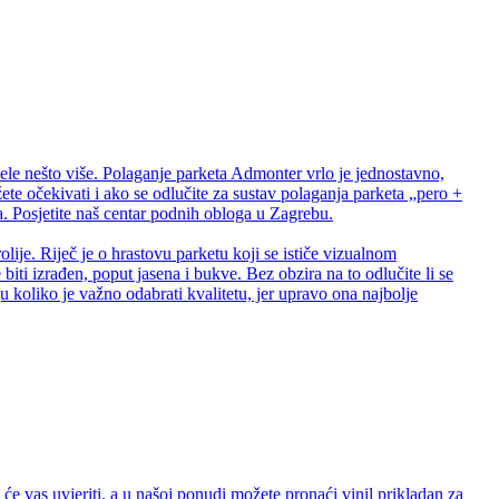
ele nešto više. Polaganje parketa Admonter vrlo je jednostavno,
te očekivati i ako se odlučite za sustav polaganja parketa „pero +
 Posjetite naš centar podnih obloga u Zagrebu.
lije. Riječ je o hrastovu parketu koji se ističe vizualnom
biti izrađen, poput jasena i bukve. Bez obzira na to odlučite li se
 koliko je važno odabrati kvalitetu, jer upravo ona najbolje
e vas uvjeriti, a u našoj ponudi možete pronaći vinil prikladan za