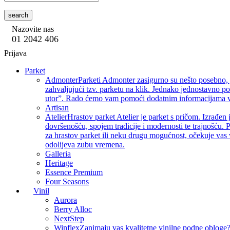
search
Nazovite nas
01 2042 406
Prijava
Parket
Admonter
Parketi Admonter zasigurno su nešto posebno, j
zahvaljujući tzv. parketu na klik. Jednako jednostavno p
utor”. Rado ćemo vam pomoći dodatnim informacijama vez
Artisan
Atelier
Hrastov parket Atelier je parket s pričom. Izrađen 
dovršenošću, spojem tradicije i modernosti te trajnošću. P
za hrastov parket ili neku drugu mogućnost, očekuje vas 
odolijeva zubu vremena.
Galleria
Heritage
Essence Premium
Four Seasons
Vinil
Aurora
Berry Alloc
NextStep
Winflex
Zanimaju vas kvalitetne vinilne podne obloge? 