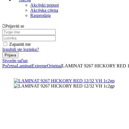
Akcijski popust
Akcijska cijena
Rasprodaja
Prijaviti se
Zapamti me
Izgubili ste lozinku?
Stvorite račun
Početna
Laminat
Extreme
Original
LAMINAT 9267 HICKORY RED 12