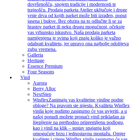
dovršenošću, spojem tradicije i modernosti te
trajnošću. Prodaja parketa Atelier uključuje i druge
vrste drva od kojih parket može biti izrađen, poput
jasena i bukve. Bez obzira na to odlučite li se za
hrastov parket ili neku drugu mogućnost, očekuje
vas vrhunsko iskustvo. Naša prodaja parketa
namijenjena je svima koji znaju koliko je važno
odabrati kvalitetu, jer upravo ona najbolje odolijeva
zubu vremena.
Galleria
Heritage
Essence Premium
Four Seasons
Vinil
Aurora
Berry Alloc
NextStep
Winflex
Zanimaju vas kvalitetne vinilne podne
obloge? Na pravom ste mjestu. Kvaliteta Winflex
vinila koje nudimo zasigurno će vas uvjeriti, a u
našoj ponudi možete pronaći vinil prikladan za
lijepljenje na prethodno pripremljenu podlogu,
kao i vinil na klik – sustav spajanja koji
omogućuje brzu i jednostavnu montažu. Omjer
kvalitete i cijene Winflex vinila zasigurno će vas