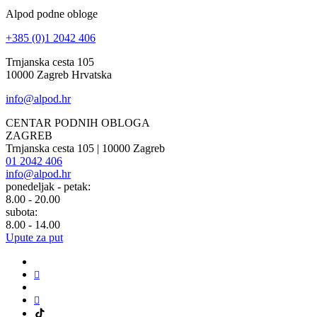
Alpod podne obloge
+385 (0)1 2042 406
Trnjanska cesta 105
10000 Zagreb Hrvatska
info@alpod.hr
CENTAR PODNIH OBLOGA
ZAGREB
Trnjanska cesta 105 | 10000 Zagreb
01 2042 406
info@alpod.hr
ponedeljak - petak:
8.00 - 20.00
subota:
8.00 - 14.00
Upute za put