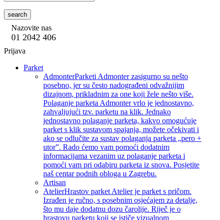
search
Nazovite nas
01 2042 406
Prijava
Parket
Admonter
Parketi Admonter zasigurno su nešto
posebno, jer su često nadograđeni odvažnijim
dizajnom, prikladnim za one koji žele nešto više.
Polaganje parketa Admonter vrlo je jednostavno,
zahvaljujući tzv. parketu na klik. Jednako
jednostavno polaganje parketa, kakvo omogućuje
parket s klik sustavom spajanja, možete očekivati i
ako se odlučite za sustav polaganja parketa „pero +
utor”. Rado ćemo vam pomoći dodatnim
informacijama vezanim uz polaganje parketa i
pomoći vam pri odabiru parketa iz snova. Posjetite
naš centar podnih obloga u Zagrebu.
Artisan
Atelier
Hrastov parket Atelier je parket s pričom.
Izrađen je ručno, s posebnim osjećajem za detalje,
što mu daje dodatnu dozu čarolije. Riječ je o
hrastovu parketu koji se ističe vizualnom