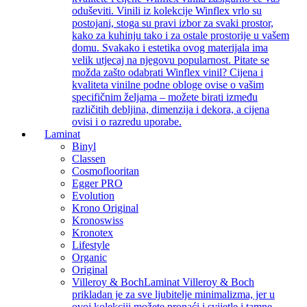
oduševiti. Vinili iz kolekcije Winflex vrlo su
postojani, stoga su pravi izbor za svaki prostor,
kako za kuhinju tako i za ostale prostorije u vašem
domu. Svakako i estetika ovog materijala ima
velik utjecaj na njegovu popularnost. Pitate se
možda zašto odabrati Winflex vinil? Cijena i
kvaliteta vinilne podne obloge ovise o vašim
specifičnim željama – možete birati između
različitih debljina, dimenzija i dekora, a cijena
ovisi i o razredu uporabe.
Laminat
Binyl
Classen
Cosmoflooritan
Egger PRO
Evolution
Krono Original
Kronoswiss
Kronotex
Lifestyle
Organic
Original
Villeroy & Boch
Laminat Villeroy & Boch
prikladan je za sve ljubitelje minimalizma, jer u
ovoj kolekciji možete pronaći i svijetle i tamne