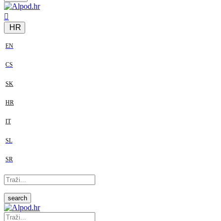
HR
EN
CS
SK
HR
IT
SL
SR
search