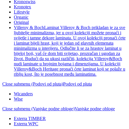
Kronoswiss
Kronotex
Lifestyle
Organic
Original
Villeroy & Boch
Laminat Villeroy & Boch prikladan je za sve
ljubitelje minimalizma, jer u ovoj kolekciji možete pronaći i
svijetle i tamne dekore laminata. U ovoj kolekciji pronaći ćete
i laminat bijeli hrast, koji je jedan od glavnih elemenata
minimalizma u interijeru. Odlučite li se za hrastov laminat u
bijeloj boji, vaš će dom biti svijetao, prozračan i ugodan za
život. Budući da su ukusi različiti, kolekcija Villeroy&Boch
nudi laminate u brojnim bojama i dimenzijama. U kolekciji
Villeroy&Boch Heritage pronaći ćete laminat koji se polaže u
riblju kost, što je posebnost među laminatima.
Close submenu (Podovi od pluta)
Podovi od pluta
Wicanders
Wise
Close submenu (Vanjske podne obloge)
Vanjske podne obloge
Exterra TIMBER
Exterra WPC