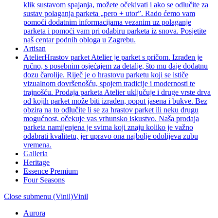
klik sustavom spajanja, možete očekivati i ako se odlučite za
sustav polaganja parketa „pero + utor”. Rado ćemo vam
pomoći dodatnim informacijama vezanim uz polaganje
parketa i pomoći vam pri odabiru parketa iz snova. Posjetite
naš centar podnih obloga u Zagrebu.
Artisan
Atelier
Hrastov parket Atelier je parket s pričom. Izrađen je
ručno, s posebnim osjećajem za detalje, što mu daje dodatnu
dozu čarolije. Riječ je o hrastovu parketu koji se ističe
vizualnom dovršenošću, spojem tradicije i modernosti te
trajnošću. Prodaja parketa Atelier uključuje i druge vrste drva
od kojih parket može biti izrađen, poput jasena i bukve. Bez
obzira na to odlučite li se za hrastov parket ili neku drugu
mogućnost, očekuje vas vrhunsko iskustvo. Naša prodaja
parketa namijenjena je svima koji znaju koliko je važno
odabrati kvalitetu, jer upravo ona najbolje odolijeva zubu
vremena.
Galleria
Heritage
Essence Premium
Four Seasons
Close submenu (Vinil)
Vinil
Aurora