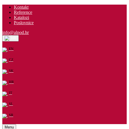
Kontakt
Reference
Katalozi
Poslovnice
info@alpod.hr
HR
EN
CZ
SK
HR
IT
SL
SR
Menu