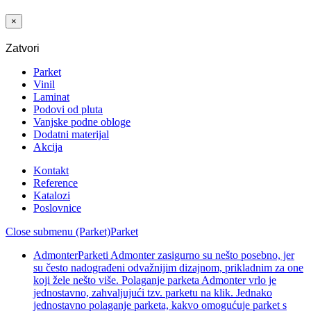
7403 2V
×
Zatvori
Parket
Vinil
Laminat
Podovi od pluta
Vanjske podne obloge
Dodatni materijal
Akcija
Kontakt
Reference
Katalozi
Poslovnice
Close submenu (Parket)
Parket
Admonter
Parketi Admonter zasigurno su nešto posebno, jer
su često nadograđeni odvažnijim dizajnom, prikladnim za one
koji žele nešto više. Polaganje parketa Admonter vrlo je
jednostavno, zahvaljujući tzv. parketu na klik. Jednako
jednostavno polaganje parketa, kakvo omogućuje parket s