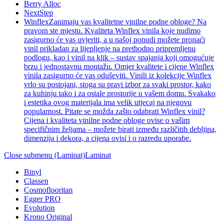
Berry Alloc
NextStep
Winflex
Zanimaju vas kvalitetne vinilne podne obloge? Na
pravom ste mjestu. Kvaliteta Winflex vinila koje nudimo
zasigurno će vas uvjeriti, a u našoj ponudi možete pronaći
vinil prikladan za lijepljenje na prethodno pripremljenu
podlogu, kao i vinil na klik – sustav spajanja koji omogućuje
brzu i jednostavnu montažu. Omjer kvalitete i cijene Winflex
vinila zasigurno će vas oduševiti. Vinili iz kolekcije Winflex
vrlo su postojani, stoga su pravi izbor za svaki prostor, kako
za kuhinju tako i za ostale prostorije u vašem domu. Svakako
i estetika ovog materijala ima velik utjecaj na njegovu
popularnost. Pitate se možda zašto odabrati Winflex vinil?
Cijena i kvaliteta vinilne podne obloge ovise o vašim
specifičnim željama – možete birati između različitih debljina,
dimenzija i dekora, a cijena ovisi i o razredu uporabe.
Close submenu (Laminat)
Laminat
Binyl
Classen
Cosmoflooritan
Egger PRO
Evolution
Krono Original