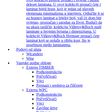
dekore laminata. U ovoj kolekciji pronaći ćete i
laminat bijeli hrast, koji je jedan od glavnih
elemenata minimalizma u interijeru. Odlučite li se
za hrastov laminat u bijeloj boji, vaš će dom biti
svijetao, prozračan i ugodan za život. Budući da
su ukusi različiti, kolekcija Villeroy&Boch nudi
laminate u brojnim bojama i dimenzijama. U
kolekciji Villeroy&Boch Heritage pronaći ćete
laminat koji se polaže u riblju kost, što je
posebnost među laminatima.
Podovi od pluta
Wicanders
Wise
Vanjske podne obloge
Exterra TIMBER
Podkonstrukcija
Pričvrščivaći
Vijci
Premazi i sredstva za čišćenje
Exterra WPC
Podkonstrukcija
Pričvrščivaći
Vijci
Završne letve