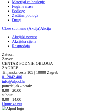
Materijal za brušenje
Fugirne mase
Podloge
Zaštitna podloga
Drugi
Close submenu (Akcija)
Akcija
Akcijski popust
Akcijska cijena
Rasprodaja
Zatvori
Zatvori
CENTAR PODNIH OBLOGA
ZAGREB
Trnjanska cesta 105 | 10000 Zagreb
01 2042 406
info@alpod.hr
ponedeljak - petak:
8.00 - 20.00
subota:
8.00 - 14.00
Upute za put