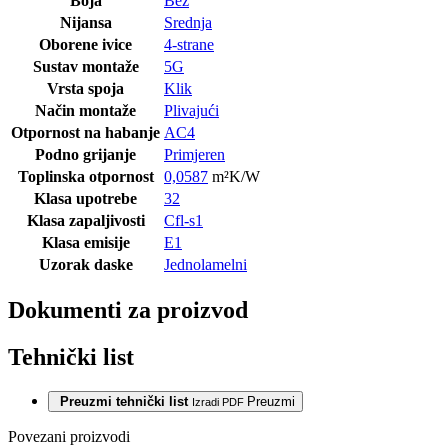
Boja
Bež
Nijansa
Srednja
Oborene ivice
4-strane
Sustav montaže
5G
Vrsta spoja
Klik
Način montaže
Plivajući
Otpornost na habanje
AC4
Podno grijanje
Primjeren
Toplinska otpornost
0,0587
m²K/W
Klasa upotrebe
32
Klasa zapaljivosti
Cfl-s1
Klasa emisije
E1
Uzorak daske
Jednolamelni
Dokumenti za proizvod
Tehnički list
Preuzmi tehnički list
Preuzmi
Izradi PDF
Povezani proizvodi