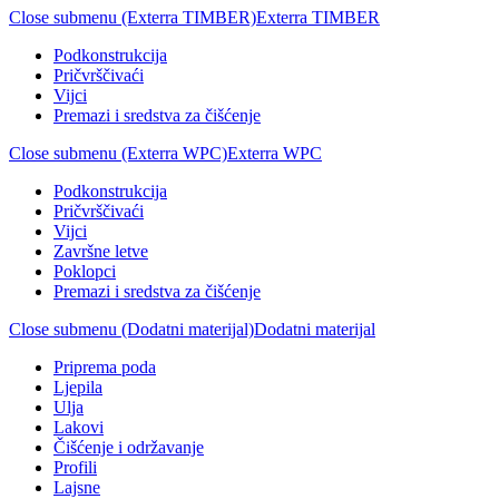
Close submenu (Exterra TIMBER)
Exterra TIMBER
Podkonstrukcija
Pričvrščivaći
Vijci
Premazi i sredstva za čišćenje
Close submenu (Exterra WPC)
Exterra WPC
Podkonstrukcija
Pričvrščivaći
Vijci
Završne letve
Poklopci
Premazi i sredstva za čišćenje
Close submenu (Dodatni materijal)
Dodatni materijal
Priprema poda
Ljepila
Ulja
Lakovi
Čišćenje i održavanje
Profili
Lajsne