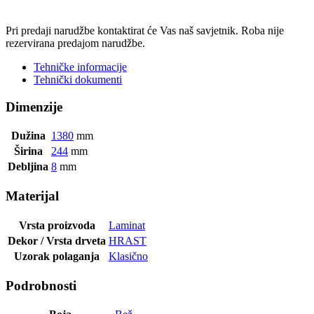
POŠALJI UPIT
Pri predaji narudžbe kontaktirat će Vas naš savjetnik. Roba nije
rezervirana predajom narudžbe.
Tehničke informacije
Tehnički dokumenti
Dimenzije
Dužina
1380
mm
Širina
244
mm
Debljina
8
mm
Materijal
Vrsta proizvoda
Laminat
Dekor / Vrsta drveta
HRAST
Uzorak polaganja
Klasično
Podrobnosti