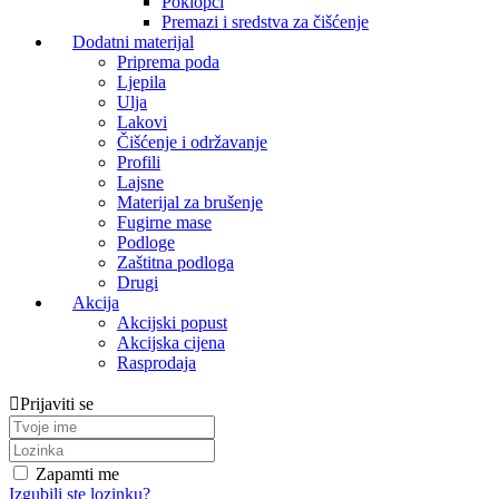
Poklopci
Premazi i sredstva za čišćenje
Dodatni materijal
Priprema poda
Ljepila
Ulja
Lakovi
Čišćenje i održavanje
Profili
Lajsne
Materijal za brušenje
Fugirne mase
Podloge
Zaštitna podloga
Drugi
Akcija
Akcijski popust
Akcijska cijena
Rasprodaja
Prijaviti se
Zapamti me
Izgubili ste lozinku?