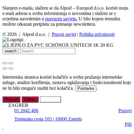
Slanjem e-maila, slažem se da Alpod – Europod d.o.o. koristi moju
e-mail adresu u svrhu informiranja o novostima i slažem se s
uvjetima navedenim u
pravnom savjetu.
U bilo kojem trenutku
možete otkazati pretplatu za primanje newslettera.
© 2026 | Alpod d.o.o. |
Pravni savjet
|
Politika privatnosti
search
Internetska stranica koristi kolačiće u svrhu pružanja internetske
usluge, analize korištenja, sustava oglašavanja i funkcionalnosti koje
ne bi bilo moguće nuditi bez kolačića.
.
Postavke
Prihvati
Odbaci
Postavke
ZAGREB
01 2042 406
Pozovi
Trnjanska cesta 105 | 10000 Zagreb
Piši
;