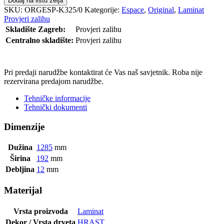
Dodaj na listu želja
SKU:
ORGESP-K325/0
Kategorije:
Espace
,
Original
,
Laminat
Provjeri zalihu
Skladište Zagreb:
Provjeri zalihu
Centralno skladište:
Provjeri zalihu
POŠALJI UPIT
Pri predaji narudžbe kontaktirat će Vas naš savjetnik. Roba nije
rezervirana predajom narudžbe.
Tehničke informacije
Tehnički dokumenti
Dimenzije
Dužina
1285
mm
Širina
192
mm
Debljina
12
mm
Materijal
Vrsta proizvoda
Laminat
Dekor / Vrsta drveta
HRAST