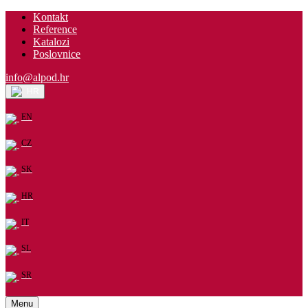
Kontakt
Reference
Katalozi
Poslovnice
info@alpod.hr
HR
EN
CZ
SK
HR
IT
SL
SR
Menu