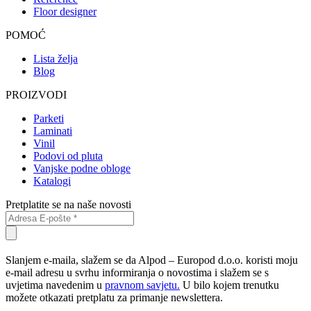
Floor designer
POMOĆ
Lista želja
Blog
PROIZVODI
Parketi
Laminati
Vinil
Podovi od pluta
Vanjske podne obloge
Katalogi
Pretplatite se na naše novosti
Slanjem e-maila, slažem se da Alpod – Europod d.o.o. koristi moju
e-mail adresu u svrhu informiranja o novostima i slažem se s
uvjetima navedenim u
pravnom savjetu.
U bilo kojem trenutku
možete otkazati pretplatu za primanje newslettera.