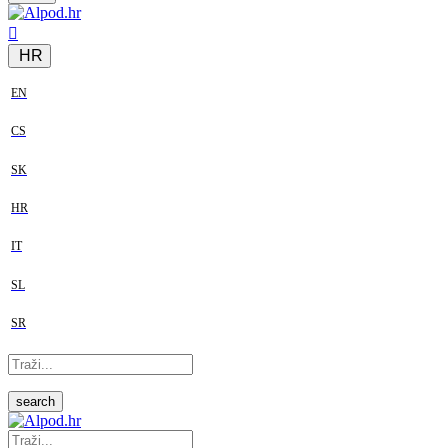
HR
EN
CS
SK
HR
IT
SL
SR
search