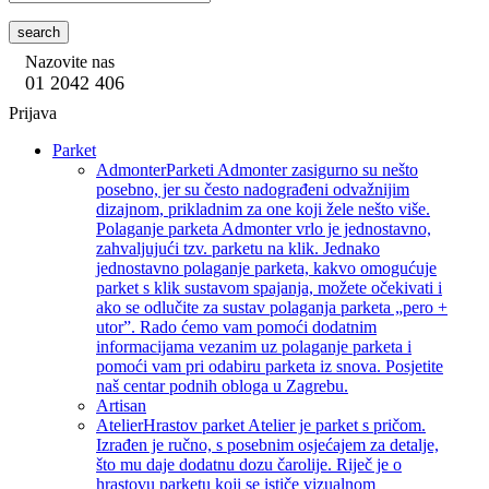
search
Nazovite nas
01 2042 406
Prijava
Parket
Admonter
Parketi Admonter zasigurno su nešto
posebno, jer su često nadograđeni odvažnijim
dizajnom, prikladnim za one koji žele nešto više.
Polaganje parketa Admonter vrlo je jednostavno,
zahvaljujući tzv. parketu na klik. Jednako
jednostavno polaganje parketa, kakvo omogućuje
parket s klik sustavom spajanja, možete očekivati i
ako se odlučite za sustav polaganja parketa „pero +
utor”. Rado ćemo vam pomoći dodatnim
informacijama vezanim uz polaganje parketa i
pomoći vam pri odabiru parketa iz snova. Posjetite
naš centar podnih obloga u Zagrebu.
Artisan
Atelier
Hrastov parket Atelier je parket s pričom.
Izrađen je ručno, s posebnim osjećajem za detalje,
što mu daje dodatnu dozu čarolije. Riječ je o
hrastovu parketu koji se ističe vizualnom