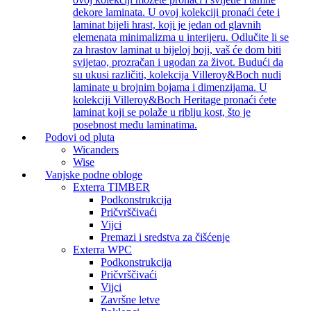
dekore laminata. U ovoj kolekciji pronaći ćete i
laminat bijeli hrast, koji je jedan od glavnih
elemenata minimalizma u interijeru. Odlučite li se
za hrastov laminat u bijeloj boji, vaš će dom biti
svijetao, prozračan i ugodan za život. Budući da
su ukusi različiti, kolekcija Villeroy&Boch nudi
laminate u brojnim bojama i dimenzijama. U
kolekciji Villeroy&Boch Heritage pronaći ćete
laminat koji se polaže u riblju kost, što je
posebnost među laminatima.
Podovi od pluta
Wicanders
Wise
Vanjske podne obloge
Exterra TIMBER
Podkonstrukcija
Pričvrščivaći
Vijci
Premazi i sredstva za čišćenje
Exterra WPC
Podkonstrukcija
Pričvrščivaći
Vijci
Završne letve