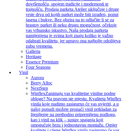
dovršenošću, spojem tradicije i modernosti te
trajnošću. Prodaja parketa Atelier uključuje i druge
vrste drva od kojih parket može biti izrađen, poput
jasena i bukve. Bez obzira na to odlučite li se za
hrastov parket ili neku drugu mogućnost, očekuje
vas vrhunsko iskustvo. Naša prodaja parketa
namijenjena je svima koji znaju koliko je važno
odabrati kvalitetu, jer upravo ona najbolje odolijeva
zubu vremena.
Galleria
Heritage
Essence Premium
Four Seasons
Vinil
Aurora
Berry Alloc
NextStep
Winflex
Zanimaju vas kvalitetne vinilne podne
obloge? Na pravom ste mjestu. Kvaliteta Winflex
vinila koje nudimo zasigurno će vas uvjeriti, a u
našoj ponudi možete pronaći vinil prikladan za
lijepljenje na prethodno pripremljenu podlogu,
kao i vinil na klik – sustav spajanja koji
omogućuje brzu i jednostavnu montažu. Omjer
kvalitete i cijene Winflex vinila zasigurno će vas