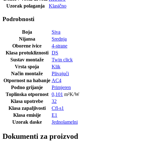
Uzorak polaganja
Klasično
Podrobnosti
Boja
Siva
Nijansa
Srednja
Oborene ivice
4-strane
Klasa protukliznosti
DS
Sustav montaže
Twin click
Vrsta spoja
Klik
Način montaže
Plivajući
Otpornost na habanje
AC4
Podno grijanje
Primjeren
Toplinska otpornost
0,101
m²K/W
Klasa upotrebe
32
Klasa zapaljivosti
Cfl-s1
Klasa emisije
E1
Uzorak daske
Jednolamelni
Dokumenti za proizvod