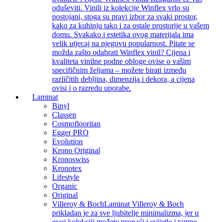
oduševiti. Vinili iz kolekcije Winflex vrlo su
postojani, stoga su pravi izbor za svaki prostor,
kako za kuhinju tako i za ostale prostorije u vašem
domu. Svakako i estetika ovog materijala ima
velik utjecaj na njegovu popularnost. Pitate se
možda zašto odabrati Winflex vinil? Cijena i
kvaliteta vinilne podne obloge ovise o vašim
specifičnim željama – možete birati između
različitih debljina, dimenzija i dekora, a cijena
ovisi i o razredu uporabe.
Laminat
Binyl
Classen
Cosmoflooritan
Egger PRO
Evolution
Krono Original
Kronoswiss
Kronotex
Lifestyle
Organic
Original
Villeroy & Boch
Laminat Villeroy & Boch
prikladan je za sve ljubitelje minimalizma, jer u
ovoj kolekciji možete pronaći i svijetle i tamne