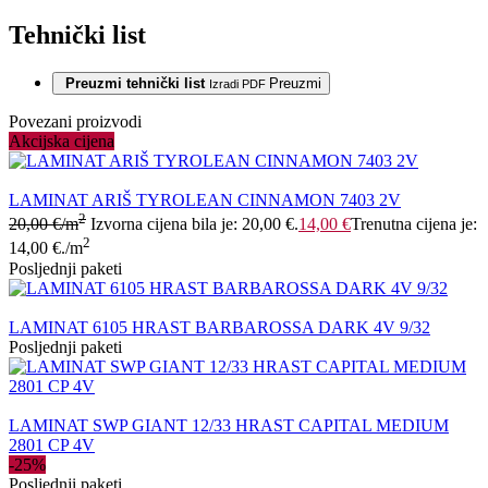
Tehnički list
Preuzmi tehnički list
Preuzmi
Izradi PDF
Povezani proizvodi
Akcijska cijena
LAMINAT ARIŠ TYROLEAN CINNAMON 7403 2V
2
20,00
€
/m
Izvorna cijena bila je: 20,00 €.
14,00
€
Trenutna cijena je:
2
14,00 €.
/m
Posljednji paketi
LAMINAT 6105 HRAST BARBAROSSA DARK 4V 9/32
Posljednji paketi
LAMINAT SWP GIANT 12/33 HRAST CAPITAL MEDIUM
2801 CP 4V
-25%
Posljednji paketi