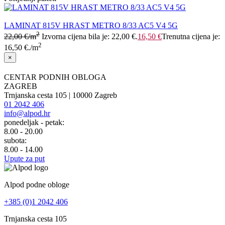
LAMINAT 815V HRAST METRO 8/33 AC5 V4 5G
2
22,00
€
/m
Izvorna cijena bila je: 22,00 €.
16,50
€
Trenutna cijena je:
2
16,50 €.
/m
×
CENTAR PODNIH OBLOGA
ZAGREB
Trnjanska cesta 105 | 10000 Zagreb
01 2042 406
info@alpod.hr
ponedeljak - petak:
8.00 - 20.00
subota:
8.00 - 14.00
Upute za put
Alpod podne obloge
+385 (0)1 2042 406
Trnjanska cesta 105