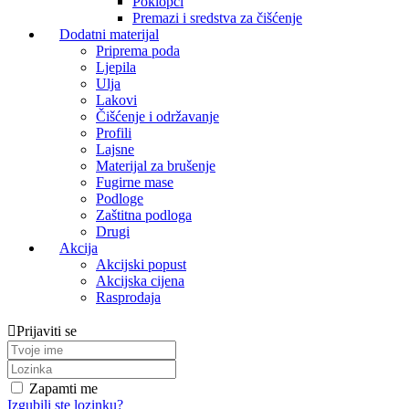
Poklopci
Premazi i sredstva za čišćenje
Dodatni materijal
Priprema poda
Ljepila
Ulja
Lakovi
Čišćenje i održavanje
Profili
Lajsne
Materijal za brušenje
Fugirne mase
Podloge
Zaštitna podloga
Drugi
Akcija
Akcijski popust
Akcijska cijena
Rasprodaja
Prijaviti se
Zapamti me
Izgubili ste lozinku?