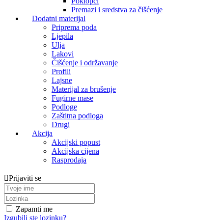
Poklopci
Premazi i sredstva za čišćenje
Dodatni materijal
Priprema poda
Ljepila
Ulja
Lakovi
Čišćenje i održavanje
Profili
Lajsne
Materijal za brušenje
Fugirne mase
Podloge
Zaštitna podloga
Drugi
Akcija
Akcijski popust
Akcijska cijena
Rasprodaja
Prijaviti se
Zapamti me
Izgubili ste lozinku?