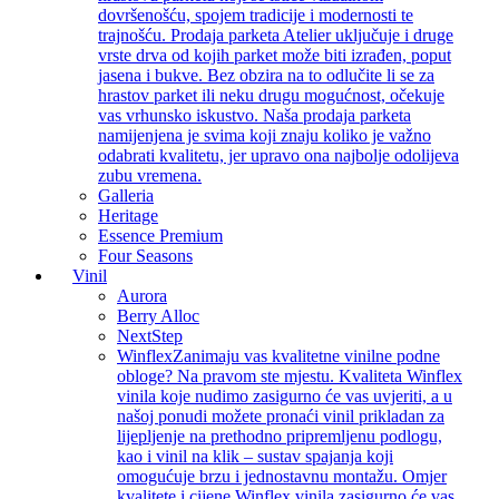
dovršenošću, spojem tradicije i modernosti te
trajnošću. Prodaja parketa Atelier uključuje i druge
vrste drva od kojih parket može biti izrađen, poput
jasena i bukve. Bez obzira na to odlučite li se za
hrastov parket ili neku drugu mogućnost, očekuje
vas vrhunsko iskustvo. Naša prodaja parketa
namijenjena je svima koji znaju koliko je važno
odabrati kvalitetu, jer upravo ona najbolje odolijeva
zubu vremena.
Galleria
Heritage
Essence Premium
Four Seasons
Vinil
Aurora
Berry Alloc
NextStep
Winflex
Zanimaju vas kvalitetne vinilne podne
obloge? Na pravom ste mjestu. Kvaliteta Winflex
vinila koje nudimo zasigurno će vas uvjeriti, a u
našoj ponudi možete pronaći vinil prikladan za
lijepljenje na prethodno pripremljenu podlogu,
kao i vinil na klik – sustav spajanja koji
omogućuje brzu i jednostavnu montažu. Omjer
kvalitete i cijene Winflex vinila zasigurno će vas