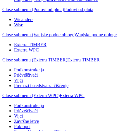
Close submenu (Podovi od pluta)
Podovi od pluta
Wicanders
Wise
Close submenu (Vanjske podne obloge)
Vanjske podne obloge
Exterra TIMBER
Exterra WPC
Close submenu (Exterra TIMBER)
Exterra TIMBER
Podkonstrukcija
Pričvrščivaći
Vijci
Premazi i sredstva za čišćenje
Close submenu (Exterra WPC)
Exterra WPC
Podkonstrukcija
Pričvrščivaći
Vijci
Završne letve
Poklopci