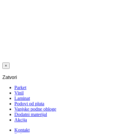
želja
LAMINAT
1205 HRAST
BARN 12/33
AC5 V4 5G
2
33,12
€
/m
Izvorna cijena
bila je:
33,12 €.
24,84
€
Trenutna
cijena je:
2
24,84 €.
/m
×
Zatvori
Parket
Vinil
Laminat
Podovi od pluta
Vanjske podne obloge
Dodatni materijal
Akcija
Kontakt