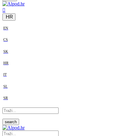
HR
EN
CS
SK
HR
IT
SL
SR
search