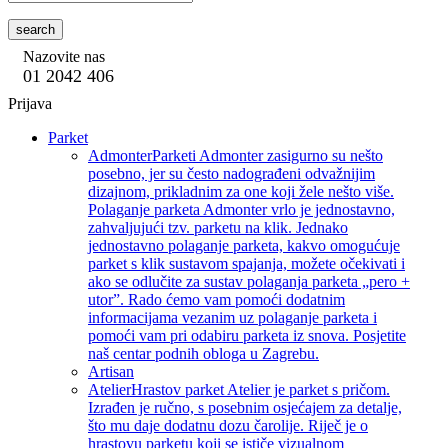
search
Nazovite nas
01 2042 406
Prijava
Parket
Admonter
Parketi Admonter zasigurno su nešto
posebno, jer su često nadograđeni odvažnijim
dizajnom, prikladnim za one koji žele nešto više.
Polaganje parketa Admonter vrlo je jednostavno,
zahvaljujući tzv. parketu na klik. Jednako
jednostavno polaganje parketa, kakvo omogućuje
parket s klik sustavom spajanja, možete očekivati i
ako se odlučite za sustav polaganja parketa „pero +
utor”. Rado ćemo vam pomoći dodatnim
informacijama vezanim uz polaganje parketa i
pomoći vam pri odabiru parketa iz snova. Posjetite
naš centar podnih obloga u Zagrebu.
Artisan
Atelier
Hrastov parket Atelier je parket s pričom.
Izrađen je ručno, s posebnim osjećajem za detalje,
što mu daje dodatnu dozu čarolije. Riječ je o
hrastovu parketu koji se ističe vizualnom