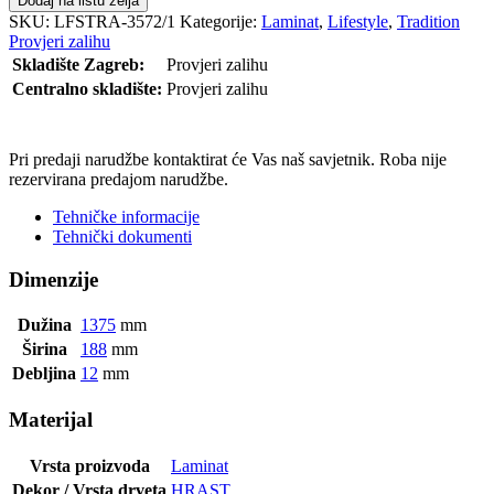
Dodaj na listu želja
SKU:
LFSTRA-3572/1
Kategorije:
Laminat
,
Lifestyle
,
Tradition
Provjeri zalihu
Skladište Zagreb:
Provjeri zalihu
Centralno skladište:
Provjeri zalihu
POŠALJI UPIT
Pri predaji narudžbe kontaktirat će Vas naš savjetnik. Roba nije
rezervirana predajom narudžbe.
Tehničke informacije
Tehnički dokumenti
Dimenzije
Dužina
1375
mm
Širina
188
mm
Debljina
12
mm
Materijal
Vrsta proizvoda
Laminat
Dekor / Vrsta drveta
HRAST