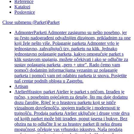
Reference
Katalozi
Poslovnice
Close submenu (Parket)
Parket
Admonter
Parketi Admonter zasigurno su nešto posebno, jer
su često nadograđeni odvažnijim dizajnom, prikladnim za one
koji žele nešto više. Polaganje parketa Admonter vrlo je
jednostavno, zahvaljujući tzv. parketu na klik. Jednako
jednostavno polaganje parketa, kakvo omogućuje parket s
klik sustavom spajanja, možete očekivati i ako se odlučite za
sustav polaganja parketa „pero + utor”. Rado ćemo vam
pomoći dodatnim informacijama vezanim uz polaganje
parketa i pomoći vam pri odabiru parketa iz snova. Posjetite
naš centar podnih obloga u Zagrebu.
Artisan
Atelier
Hrastov parket Atelier je parket s pričom. Izrađen je
ručno, s posebnim osjećajem za detalje, što mu daje dodatnu
dozu čarolije. Riječ je o hrastovu parketu koji se ističe
vizualnom dovršenošću, spojem tradicije i modernosti te
trajnošću. Prodaja parketa Atelier uključuje i druge vrste drva
od kojih parket može biti izrađen, poput jasena i bukve. Bez
obzira na to odlučite li se za hrastov parket ili neku drugu
mogućnost, očekuje vas vrhunsko iskustvo. Naša prodaja