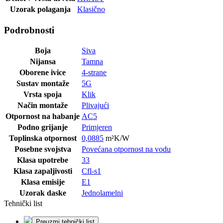
Uzorak polaganja
Klasično
Podrobnosti
Boja
Siva
Nijansa
Tamna
Oborene ivice
4-strane
Sustav montaže
5G
Vrsta spoja
Klik
Način montaže
Plivajući
Otpornost na habanje
AC5
Podno grijanje
Primjeren
Toplinska otpornost
0,0885
m²K/W
Posebne svojstva
Povećana otpornost na vodu
Klasa upotrebe
33
Klasa zapaljivosti
Cfl-s1
Klasa emisije
E1
Uzorak daske
Jednolamelni
Tehnički list
Preuzmi tehnički list