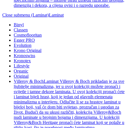
specifičnim željama – možete birati između različitih debljina,
dimenzija i dekora, a cijena ovisi i o razredu uporabe.
Close submenu (Laminat)
Laminat
Binyl
Classen
Cosmoflooritan
Egger PRO
Evolution
Krono Original
Kronoswiss
Kronotex
Lifestyle
Organic
Original
Villeroy & Boch
Laminat Villeroy & Boch prikladan je za sve
ljubitelje minimalizma, jer u ovoj kolekciji možete pronaći i
svijetle i tamne dekore laminata. U ovoj kolekciji pronaći ćete
i laminat bijeli hrast, koji je jedan od glavnih elemenata
minimalizma u interijeru. Odlučite li se za hrastov laminat u
bijeloj boji, vaš će dom biti svijetao, prozračan i ugodan za
život. Budući da su ukusi različiti, kolekcija Villeroy&Boch
nudi laminate u brojnim bojama i dimenzijama. U kolekciji
Villeroy&Boch Heritage pronaći ćete laminat koji se polaže u
riblju kost, što je posebnost među laminatima.