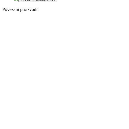
Povezani proizvodi
-25%
Posljednji paketi
Dodaj na listu
želja
LAMINAT
814V HRAST
STUDIO
WHITE 8/33
AC5 V4 5G
2
22,00
€
/m
Izvorna cijena
bila je:
22,00 €.
16,50
€
Trenutna
cijena je:
2
16,50 €.
/m
-25%