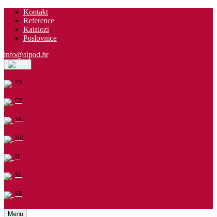
Kontakt
Reference
Katalozi
Poslovnice
info@alpod.hr
HR
EN
CZ
SK
HR
IT
SL
SR
Menu