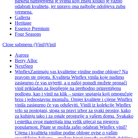
parketa namijenjena je svima koji znaju koliko je važno
odabrati kvalitetu, jer upravo ona najbolje odolijeva zubu
vremena.
Galleria
Heritage
Essence Premium
Four Seasons
Close submenu (Vinil)
Vinil
Aurora
Berry Alloc
NextStep
Winflex
Zanimaju vas kvalitetne vinilne podne obloge? Na
pravom ste mjestu. Kvaliteta Winflex vinila koje nudimo
zasigurno će vas uvjeriti, a u našoj ponudi možete pronaći
vinil prikladan za lijepljenje na prethodno pripremljenu
podlogu, kao i vinil na klik – sustav spajanja koji omogućuje
brzu i jednostavnu montažu. Omjer kvalitete i cijene Winflex
vinila zasigurno će vas oduševiti. Vinili iz kolekcije Winflex
vrlo su postojani, stoga su pravi izbor za svaki prostor, kako
za kuhinju tako i za ostale prostorije u vašem domu. Svakako
i estetika ovog materijala ima velik utjecaj na njegovu
popularnost. Pitate se možda zašto odabrati Winflex vinil?
Cijena i kvaliteta vinilne podne obloge ovise o vašim