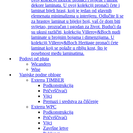
dekore laminata. U ovoj kolekciji pronaći ćete i
laminat bijeli hrast, koji je jedan od glavnih
elemenata minimalizma u interijeru. Odlučite li se
za hrastov laminat u bijeloj boji, vaš će dom biti
svijetao, prozračan i ugodan za život. Budući da
su ukusi različiti, kolekcija Villeroy&Boch nudi
laminate u brojnim bojama i dimenzijama. U
kolekciji Villeroy&Boch Heritage pronaći ćete
laminat koji se polaže u riblju kost, što je
posebnost među laminatima.
Podovi od pluta
Wicanders
Wise
Vanjske podne obloge
Exterra TIMBER
Podkonstrukcija
Pričvrščivaći
Vijci
Premazi i sredstva za čišćenje
Exterra WPC
Podkonstrukcija
Pričvrščivaći
Vijci
Završne letve