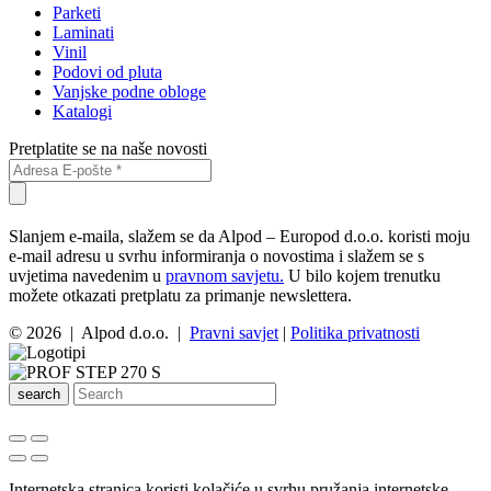
Parketi
Laminati
Vinil
Podovi od pluta
Vanjske podne obloge
Katalogi
Pretplatite se na naše novosti
Slanjem e-maila, slažem se da Alpod – Europod d.o.o. koristi moju
e-mail adresu u svrhu informiranja o novostima i slažem se s
uvjetima navedenim u
pravnom savjetu.
U bilo kojem trenutku
možete otkazati pretplatu za primanje newslettera.
© 2026 | Alpod d.o.o. |
Pravni savjet
|
Politika privatnosti
search
Internetska stranica koristi kolačiće u svrhu pružanja internetske