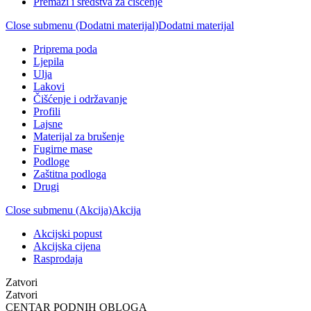
Premazi i sredstva za čišćenje
Close submenu (Dodatni materijal)
Dodatni materijal
Priprema poda
Ljepila
Ulja
Lakovi
Čišćenje i održavanje
Profili
Lajsne
Materijal za brušenje
Fugirne mase
Podloge
Zaštitna podloga
Drugi
Close submenu (Akcija)
Akcija
Akcijski popust
Akcijska cijena
Rasprodaja
Zatvori
Zatvori
CENTAR PODNIH OBLOGA