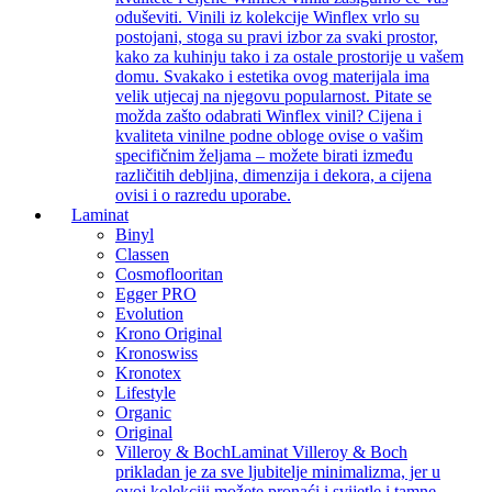
oduševiti. Vinili iz kolekcije Winflex vrlo su
postojani, stoga su pravi izbor za svaki prostor,
kako za kuhinju tako i za ostale prostorije u vašem
domu. Svakako i estetika ovog materijala ima
velik utjecaj na njegovu popularnost. Pitate se
možda zašto odabrati Winflex vinil? Cijena i
kvaliteta vinilne podne obloge ovise o vašim
specifičnim željama – možete birati između
različitih debljina, dimenzija i dekora, a cijena
ovisi i o razredu uporabe.
Laminat
Binyl
Classen
Cosmoflooritan
Egger PRO
Evolution
Krono Original
Kronoswiss
Kronotex
Lifestyle
Organic
Original
Villeroy & Boch
Laminat Villeroy & Boch
prikladan je za sve ljubitelje minimalizma, jer u
ovoj kolekciji možete pronaći i svijetle i tamne