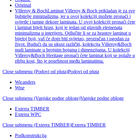
Original
Villeroy & Boch
Laminat Villeroy & Boch prikladan je za sve
ljubitelje minimalizma, jer u ovoj kolekciji možete pronaći i
svijetle i tamne dekore laminata. U ovoj kolekciji pronaći ćete
i laminat bijeli hrast, koji je jedan od glavnih elemenata
minimalizma u interijeru. Odlučite li se za hrastov laminat u
bijeloj boji, vaš će dom biti svijetao, prozračan i ugodan za
život. Budući da su ukusi različiti, kolekcija Villeroy&Boch
nudi laminate u brojnim bojama i dimenzijama. U kolekciji
Villeroy&Boch Heritage pronaći ćete laminat koji se polaže u
riblju kost, što je posebnost među laminatima.
Close submenu (Podovi od pluta)
Podovi od pluta
Wicanders
Wise
Close submenu (Vanjske podne obloge)
Vanjske podne obloge
Exterra TIMBER
Exterra WPC
Close submenu (Exterra TIMBER)
Exterra TIMBER
Podkonstrukcija