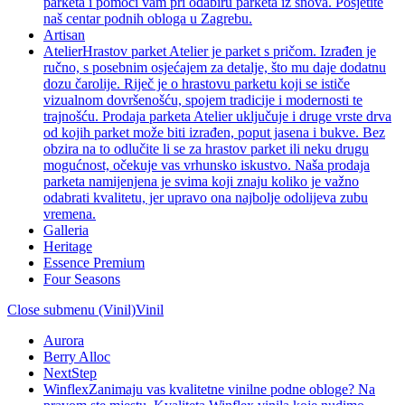
parketa i pomoći vam pri odabiru parketa iz snova. Posjetite
naš centar podnih obloga u Zagrebu.
Artisan
Atelier
Hrastov parket Atelier je parket s pričom. Izrađen je
ručno, s posebnim osjećajem za detalje, što mu daje dodatnu
dozu čarolije. Riječ je o hrastovu parketu koji se ističe
vizualnom dovršenošću, spojem tradicije i modernosti te
trajnošću. Prodaja parketa Atelier uključuje i druge vrste drva
od kojih parket može biti izrađen, poput jasena i bukve. Bez
obzira na to odlučite li se za hrastov parket ili neku drugu
mogućnost, očekuje vas vrhunsko iskustvo. Naša prodaja
parketa namijenjena je svima koji znaju koliko je važno
odabrati kvalitetu, jer upravo ona najbolje odolijeva zubu
vremena.
Galleria
Heritage
Essence Premium
Four Seasons
Close submenu (Vinil)
Vinil
Aurora
Berry Alloc
NextStep
Winflex
Zanimaju vas kvalitetne vinilne podne obloge? Na