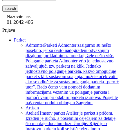
search
Nazovite nas
01 2042 406
Prijava
Parket
Admonter
Parketi Admonter zasigurno su nešto
posebno, jer su često nadograđeni odvažnijim
dizajnom, prikladnim za one koji žele nešto više.
Polaganje parketa Admonter vrlo je jednostavno,
zahvaljujući tzv. parketu na klik. Jednako
jednostavno polaganje parketa, kakvo omogućuje
parket s klik sustavom spajanja, možete očekivati i
ako se odlučite za sustav polaganja parketa „pero +
utor”. Rado ćemo vam pomoći dodatnim
informacijama vezanim uz polaganje parketa i
pomoći vam pri odabiru parketa iz snova. Posjetite
naš centar podnih obloga u Zagrebu.
Artisan
Atelier
Hrastov parket Atelier je parket s pričom.
Izrađen je ručno, s posebnim osjećajem za detalje,
što mu daje dodatnu dozu čarolije. Riječ je o
hrastovu parketu koji se ističe vizualnom