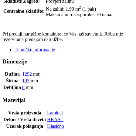
Skladište Zagreb:
Provjeri zalihu
2
Na zalihi: 1,99
m
(1 pak)
Centralno skladište:
Maksimalni rok isporuke: 10 dana.
POŠALJI UPIT
Pri predaji narudžbe kontaktirat će Vas naš savjetnik. Roba nije
rezervirana predajom narudžbe.
Tehničke informacije
Dimenzije
Dužina
1292
mm
Širina
193
mm
Debljina
8
mm
Materijal
Vrsta proizvoda
Laminat
Dekor / Vrsta drveta
HRAST
Uzorak polaganja
Klasično