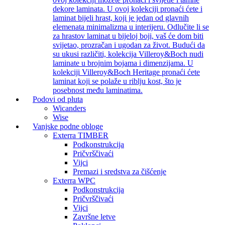
dekore laminata. U ovoj kolekciji pronaći ćete i
laminat bijeli hrast, koji je jedan od glavnih
elemenata minimalizma u interijeru. Odlučite li se
za hrastov laminat u bijeloj boji, vaš će dom biti
svijetao, prozračan i ugodan za život. Budući da
su ukusi različiti, kolekcija Villeroy&Boch nudi
laminate u brojnim bojama i dimenzijama. U
kolekciji Villeroy&Boch Heritage pronaći ćete
laminat koji se polaže u riblju kost, što je
posebnost među laminatima.
Podovi od pluta
Wicanders
Wise
Vanjske podne obloge
Exterra TIMBER
Podkonstrukcija
Pričvrščivaći
Vijci
Premazi i sredstva za čišćenje
Exterra WPC
Podkonstrukcija
Pričvrščivaći
Vijci
Završne letve