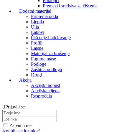
Poklopci
Premazi i sredstva za čišćenje
Dodatni materijal
Priprema poda
Ljepila
Ulja
Lakovi
Čišćenje i održavanje
Profili
Lajsne
Materijal za brušenje
Fugirne mase
Podloge
Zaštitna podloga
Drugi
Akcija
Akcijski popust
Akcijska cijena
Rasprodaja
Prijaviti se
Zapamti me
Izgubili ste lozinku?