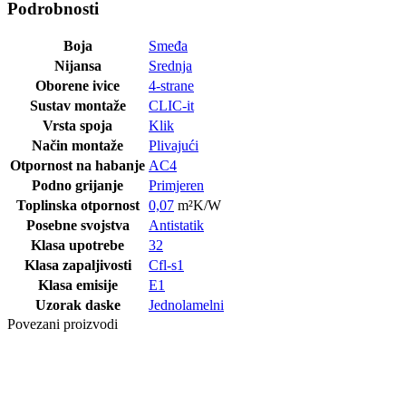
Podrobnosti
Boja
Smeđa
Nijansa
Srednja
Oborene ivice
4-strane
Sustav montaže
CLIC-it
Vrsta spoja
Klik
Način montaže
Plivajući
Otpornost na habanje
AC4
Podno grijanje
Primjeren
Toplinska otpornost
0,07
m²K/W
Posebne svojstva
Antistatik
Klasa upotrebe
32
Klasa zapaljivosti
Cfl-s1
Klasa emisije
E1
Uzorak daske
Jednolamelni
Povezani proizvodi
Posljednji paketi