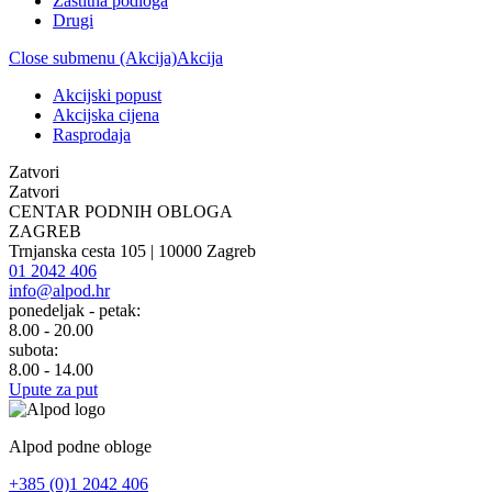
Zaštitna podloga
Drugi
Close submenu (Akcija)
Akcija
Akcijski popust
Akcijska cijena
Rasprodaja
Zatvori
Zatvori
CENTAR PODNIH OBLOGA
ZAGREB
Trnjanska cesta 105 | 10000 Zagreb
01 2042 406
info@alpod.hr
ponedeljak - petak:
8.00 - 20.00
subota:
8.00 - 14.00
Upute za put
Alpod podne obloge
+385 (0)1 2042 406