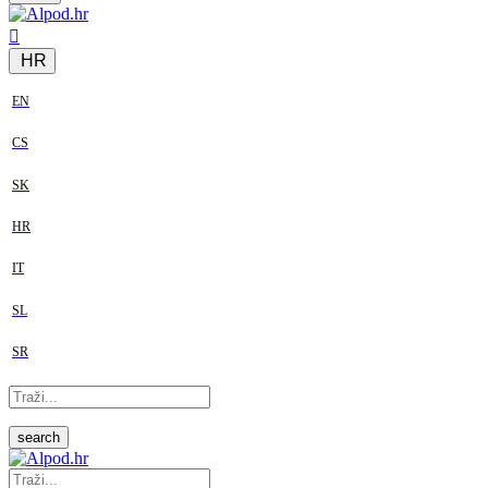
HR
EN
CS
SK
HR
IT
SL
SR
search