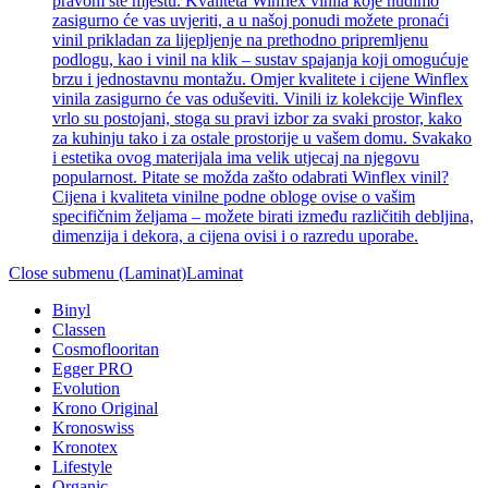
pravom ste mjestu. Kvaliteta Winflex vinila koje nudimo
zasigurno će vas uvjeriti, a u našoj ponudi možete pronaći
vinil prikladan za lijepljenje na prethodno pripremljenu
podlogu, kao i vinil na klik – sustav spajanja koji omogućuje
brzu i jednostavnu montažu. Omjer kvalitete i cijene Winflex
vinila zasigurno će vas oduševiti. Vinili iz kolekcije Winflex
vrlo su postojani, stoga su pravi izbor za svaki prostor, kako
za kuhinju tako i za ostale prostorije u vašem domu. Svakako
i estetika ovog materijala ima velik utjecaj na njegovu
popularnost. Pitate se možda zašto odabrati Winflex vinil?
Cijena i kvaliteta vinilne podne obloge ovise o vašim
specifičnim željama – možete birati između različitih debljina,
dimenzija i dekora, a cijena ovisi i o razredu uporabe.
Close submenu (Laminat)
Laminat
Binyl
Classen
Cosmoflooritan
Egger PRO
Evolution
Krono Original
Kronoswiss
Kronotex
Lifestyle
Organic