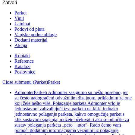
Zatvori
Parket
Vinil
Laminat
Podovi od pluta
Vanjske podne obloge
Dodatni materijal
Akcija
Kontakt
Reference
Katalozi
Poslovnice
Close submenu (Parket)
Parket
Admonter
Parketi Admonter zasigurno su nešto posebno, jer
su često nadograđeni odvažnijim dizajnom, prikladnim za one
koji žele nešto više. Polaganje parketa Admonter vrlo je
jednostavno, zahvaljujući tzv. parketu na klik. Jednako
jednostavno polaganje parketa, kakvo omogućuje parket s
klik sustavom spajanja, možete očekivati i ako se odlučite za
sustav polaganja parketa „pero + utor”. Rado ćemo vam
pomoći dodatnim informacijama vezanim uz polaganje