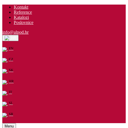
Kontakt
Reference
Katalozi
Poslovnice
info@alpod.hr
HR
EN
CZ
SK
HR
IT
SL
SR
Menu