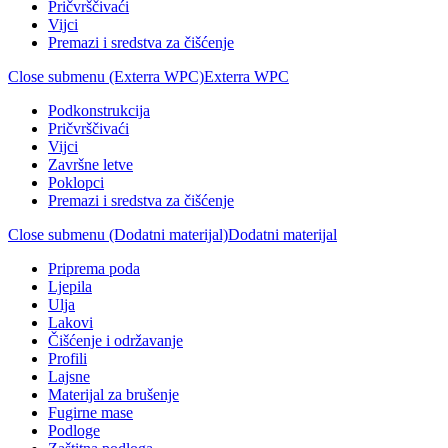
Pričvrščivaći
Vijci
Premazi i sredstva za čišćenje
Close submenu (Exterra WPC)
Exterra WPC
Podkonstrukcija
Pričvrščivaći
Vijci
Završne letve
Poklopci
Premazi i sredstva za čišćenje
Close submenu (Dodatni materijal)
Dodatni materijal
Priprema poda
Ljepila
Ulja
Lakovi
Čišćenje i održavanje
Profili
Lajsne
Materijal za brušenje
Fugirne mase
Podloge