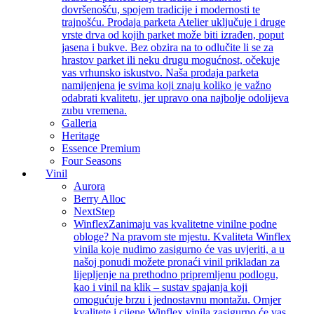
dovršenošću, spojem tradicije i modernosti te
trajnošću. Prodaja parketa Atelier uključuje i druge
vrste drva od kojih parket može biti izrađen, poput
jasena i bukve. Bez obzira na to odlučite li se za
hrastov parket ili neku drugu mogućnost, očekuje
vas vrhunsko iskustvo. Naša prodaja parketa
namijenjena je svima koji znaju koliko je važno
odabrati kvalitetu, jer upravo ona najbolje odolijeva
zubu vremena.
Galleria
Heritage
Essence Premium
Four Seasons
Vinil
Aurora
Berry Alloc
NextStep
Winflex
Zanimaju vas kvalitetne vinilne podne
obloge? Na pravom ste mjestu. Kvaliteta Winflex
vinila koje nudimo zasigurno će vas uvjeriti, a u
našoj ponudi možete pronaći vinil prikladan za
lijepljenje na prethodno pripremljenu podlogu,
kao i vinil na klik – sustav spajanja koji
omogućuje brzu i jednostavnu montažu. Omjer
kvalitete i cijene Winflex vinila zasigurno će vas