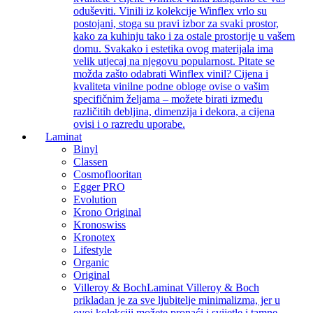
oduševiti. Vinili iz kolekcije Winflex vrlo su
postojani, stoga su pravi izbor za svaki prostor,
kako za kuhinju tako i za ostale prostorije u vašem
domu. Svakako i estetika ovog materijala ima
velik utjecaj na njegovu popularnost. Pitate se
možda zašto odabrati Winflex vinil? Cijena i
kvaliteta vinilne podne obloge ovise o vašim
specifičnim željama – možete birati između
različitih debljina, dimenzija i dekora, a cijena
ovisi i o razredu uporabe.
Laminat
Binyl
Classen
Cosmoflooritan
Egger PRO
Evolution
Krono Original
Kronoswiss
Kronotex
Lifestyle
Organic
Original
Villeroy & Boch
Laminat Villeroy & Boch
prikladan je za sve ljubitelje minimalizma, jer u
ovoj kolekciji možete pronaći i svijetle i tamne