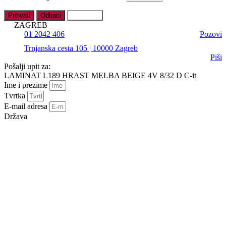
Prihvati
Odbaci
Postavke
ZAGREB
01 2042 406
Pozovi
Trnjanska cesta 105 | 10000 Zagreb
Piši
Pošalji upit za:
LAMINAT L189 HRAST MELBA BEIGE 4V 8/32 D C-it
Ime i prezime
Tvrtka
E-mail adresa
Država