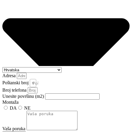
Adresa
Poštanski broj
Poštanski broj i pošta *
Broj telefona
Unesite površinu (m2)
Montaža
DA
NE
Vaša poruka