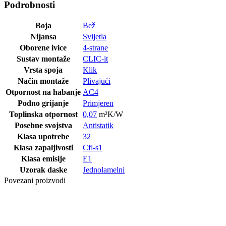
Podrobnosti
Boja
Bež
Nijansa
Svijetla
Oborene ivice
4-strane
Sustav montaže
CLIC-it
Vrsta spoja
Klik
Način montaže
Plivajući
Otpornost na habanje
AC4
Podno grijanje
Primjeren
Toplinska otpornost
0,07
m²K/W
Posebne svojstva
Antistatik
Klasa upotrebe
32
Klasa zapaljivosti
Cfl-s1
Klasa emisije
E1
Uzorak daske
Jednolamelni
Povezani proizvodi
Posljednji paketi