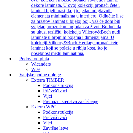
dekore laminata. U ovoj kolekciji pronaći ćete i
laminat bijeli hrast, koji je jedan od glavnih
elemenata minimalizma u interijeru. Odlučite li se
za hrastov laminat u bijeloj boji, vaš će dom biti
svijetao, prozračan i ugodan za život. Budući da
su ukusi različiti, kolekcija Villeroy&Boch nudi
laminate u brojnim bojama i dimenzijama. U
kolekciji Villeroy&Boch Heritage pronaći ćete
laminat koji se polaže u riblju kost, što je
posebnost među laminatima.
Podovi od pluta
Wicanders
Wise
Vanjske podne obloge
Exterra TIMBER
Podkonstrukcija
Pričvrščivaći
Vijci
Premazi i sredstva za čišćenje
Exterra WPC
Podkonstrukcija
Pričvrščivaći
Vijci
Završne letve