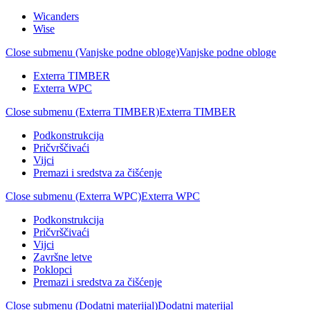
Wicanders
Wise
Close submenu (Vanjske podne obloge)
Vanjske podne obloge
Exterra TIMBER
Exterra WPC
Close submenu (Exterra TIMBER)
Exterra TIMBER
Podkonstrukcija
Pričvrščivaći
Vijci
Premazi i sredstva za čišćenje
Close submenu (Exterra WPC)
Exterra WPC
Podkonstrukcija
Pričvrščivaći
Vijci
Završne letve
Poklopci
Premazi i sredstva za čišćenje
Close submenu (Dodatni materijal)
Dodatni materijal