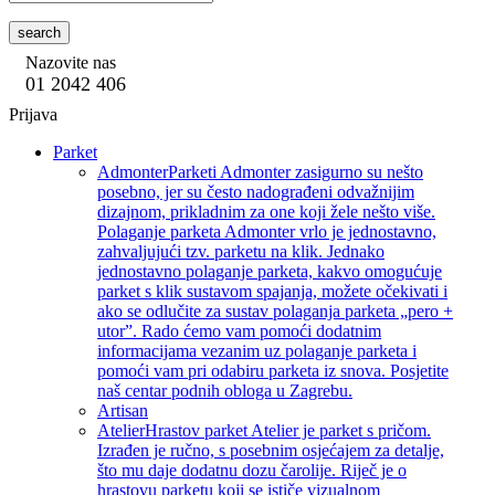
search
Nazovite nas
01 2042 406
Prijava
Parket
Admonter
Parketi Admonter zasigurno su nešto
posebno, jer su često nadograđeni odvažnijim
dizajnom, prikladnim za one koji žele nešto više.
Polaganje parketa Admonter vrlo je jednostavno,
zahvaljujući tzv. parketu na klik. Jednako
jednostavno polaganje parketa, kakvo omogućuje
parket s klik sustavom spajanja, možete očekivati i
ako se odlučite za sustav polaganja parketa „pero +
utor”. Rado ćemo vam pomoći dodatnim
informacijama vezanim uz polaganje parketa i
pomoći vam pri odabiru parketa iz snova. Posjetite
naš centar podnih obloga u Zagrebu.
Artisan
Atelier
Hrastov parket Atelier je parket s pričom.
Izrađen je ručno, s posebnim osjećajem za detalje,
što mu daje dodatnu dozu čarolije. Riječ je o
hrastovu parketu koji se ističe vizualnom