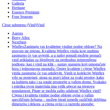
Galleria
Heritage
Essence Premium
Four Seasons
Close submenu (Vinil)
Vinil
Aurora
Berry Alloc
NextStep
Winflex
Zanimaju vas kvalitetne vinilne podne obloge? Na
pravom ste mjestu. Kvaliteta Winflex vinila koje nudimo
zasigurno će vas uvjeriti, a u našoj ponudi možete pronaći
vinil prikladan za lijepljenje na prethodno pripremljenu
podlogu, kao i vinil na klik – sustav spajanja koji omogućuje
brzu i jednostavnu montažu. Omjer kvalitete i cijene Winflex
vinila zasigurno će vas oduševiti. Vinili iz kolekcije Winflex
vrlo su postojani, stoga su pravi izbor za svaki prostor, kako
za kuhinju tako i za ostale prostorije u vašem domu. Svakako
i estetika ovog materijala ima velik utjecaj na njegovu
popularnost. Pitate se možda zašto odabrati Winflex vinil?
Cijena i kvaliteta vinilne podne obloge ovise o vašim
specifičnim željama – možete birati između različitih debljina,
dimenzija i dekora, a cijena ovisi i o razredu uporabe.