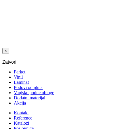
LAMINAT
SWP
NOBLESSE
8/32 ORAH
AMERICAN
2300 WG
×
Zatvori
Parket
Vinil
Laminat
Podovi od pluta
Vanjske podne obloge
Dodatni materijal
Akcija
Kontakt
Reference
Katalozi
Poslovnice