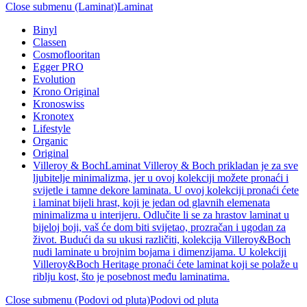
Close submenu (Laminat)
Laminat
Binyl
Classen
Cosmoflooritan
Egger PRO
Evolution
Krono Original
Kronoswiss
Kronotex
Lifestyle
Organic
Original
Villeroy & Boch
Laminat Villeroy & Boch prikladan je za sve
ljubitelje minimalizma, jer u ovoj kolekciji možete pronaći i
svijetle i tamne dekore laminata. U ovoj kolekciji pronaći ćete
i laminat bijeli hrast, koji je jedan od glavnih elemenata
minimalizma u interijeru. Odlučite li se za hrastov laminat u
bijeloj boji, vaš će dom biti svijetao, prozračan i ugodan za
život. Budući da su ukusi različiti, kolekcija Villeroy&Boch
nudi laminate u brojnim bojama i dimenzijama. U kolekciji
Villeroy&Boch Heritage pronaći ćete laminat koji se polaže u
riblju kost, što je posebnost među laminatima.
Close submenu (Podovi od pluta)
Podovi od pluta