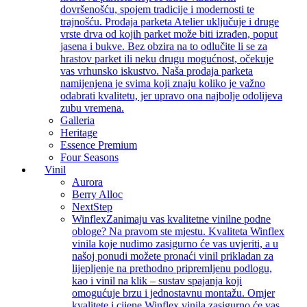
dovršenošću, spojem tradicije i modernosti te
trajnošću. Prodaja parketa Atelier uključuje i druge
vrste drva od kojih parket može biti izrađen, poput
jasena i bukve. Bez obzira na to odlučite li se za
hrastov parket ili neku drugu mogućnost, očekuje
vas vrhunsko iskustvo. Naša prodaja parketa
namijenjena je svima koji znaju koliko je važno
odabrati kvalitetu, jer upravo ona najbolje odolijeva
zubu vremena.
Galleria
Heritage
Essence Premium
Four Seasons
Vinil
Aurora
Berry Alloc
NextStep
Winflex
Zanimaju vas kvalitetne vinilne podne
obloge? Na pravom ste mjestu. Kvaliteta Winflex
vinila koje nudimo zasigurno će vas uvjeriti, a u
našoj ponudi možete pronaći vinil prikladan za
lijepljenje na prethodno pripremljenu podlogu,
kao i vinil na klik – sustav spajanja koji
omogućuje brzu i jednostavnu montažu. Omjer
kvalitete i cijene Winflex vinila zasigurno će vas