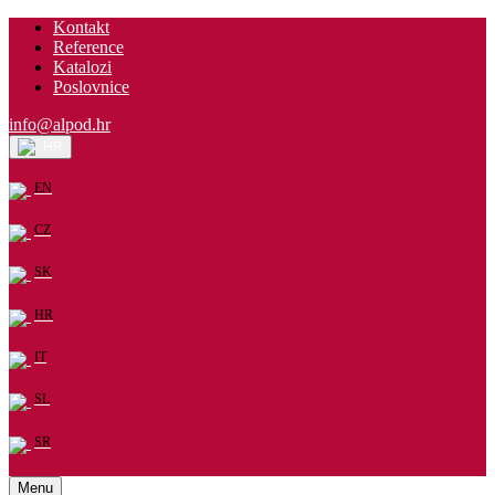
Kontakt
Reference
Katalozi
Poslovnice
info@alpod.hr
HR
EN
CZ
SK
HR
IT
SL
SR
Menu