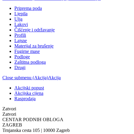
Priprema poda
Ljepila
Ulja
Lakovi
Čišćenje i održavanje
Profili
Lajsne
Materijal za brušenje
Fugirne mase
Podloge
Zaštitna podloga
Drugi
Close submenu (Akcija)
Akcija
Akcijski popust
Akcijska cijena
Rasprodaja
Zatvori
Zatvori
CENTAR PODNIH OBLOGA
ZAGREB
Trnjanska cesta 105 | 10000 Zagreb