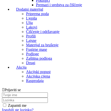
Poklopci
Premazi i sredstva za čišćenje
Dodatni materijal
Priprema poda
Ljepila
Ulja
Lakovi
Čišćenje i održavanje
Profili
Lajsne
Materijal za brušenje
Fugirne mase
Podloge
Zaštitna podloga
Drugi
Akcija
Akcijski popust
Akcijska cijena
Rasprodaja
Prijaviti se
Zapamti me
Izgubili ste lozinku?