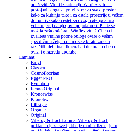
oduševiti. Vinili iz kolekcije Winflex vrlo su
postojani, stoga su pravi izbor za svaki prostor,
kako za kuhinju tako i za ostale prostorije u vašem
domu. Svakako i estetika ovog materijala ima
velik utjecaj na njegovu popularnost. Pitate se
možda zašto odabrati Winflex vinil? Cijena i
kvaliteta vinilne podne obloge ovise o vašim
specifičnim željama – možete birati između
različitih debljina, dimenzija i dekora, a cijena
ovisi i o razredu uporabe.
Laminat
Binyl
Classen
Cosmoflooritan
Egger PRO
Evolution
Krono Original
Kronoswiss
Kronotex
Lifestyle
Organic
Original
Villeroy & Boch
Laminat Villeroy & Boch
prikladan je za sve ljubitelje minimalizma, jer u
ovoj kolekciji možete pronaći i svijetle i tamne