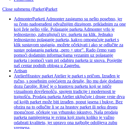
Close submenu (Parket)
Parket
Admonter
Parketi Admonter zasigurno su nešto posebno, jer
su često nadograđeni odvažnijim dizajnom, prikladnim za one
koji žele nešto više. Polaganje parketa Admonter vrlo je
jednostavno, zahvaljujući tzv. parketu na klik. Jednako
jednostavno polaganje parketa, kakvo omogućuje parket s
klik sustavom spajanja, možete očekivati i ako se odlučite za
sustav polaganja parketa „pero + utor”. Rado ćemo vam
pomoći dodatnim informacijama vezanim uz polaganje
parketa i pomoći vam pri odabiru parketa iz snova. Posjetite
naš centar podnih obloga u Zagrebu.
Artisan
Atelier
Hrastov parket Atelier je parket s pričom. Izrađen je
ručno, s posebnim osjećajem za detalje, što mu daje dodatnu
dozu čarolije. Riječ je o hrastovu parketu koji se ističe
vizualnom dovršenošću, spojem tradicije i modernosti te
trajnošću. Prodaja parketa Atelier uključuje i druge vrste drva
od kojih parket može biti izrađen, poput jasena i bukve. Bez
obzira na to odlučite li se za hrastov parket ili neku drugu
mogućnost, očekuje vas vrhunsko iskustvo. Naša prodaja
parketa namijenjena je svima koji znaju koliko je važno
odabrati kvalitetu, jer upravo ona najbolje odolijeva zubu
vremena.