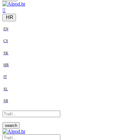
HR
EN
CS
SK
HR
IT
SL
SR
search