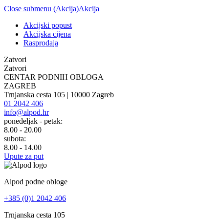
Close submenu (Akcija)
Akcija
Akcijski popust
Akcijska cijena
Rasprodaja
Zatvori
Zatvori
CENTAR PODNIH OBLOGA
ZAGREB
Trnjanska cesta 105 | 10000 Zagreb
01 2042 406
info@alpod.hr
ponedeljak - petak:
8.00 - 20.00
subota:
8.00 - 14.00
Upute za put
Alpod podne obloge
+385 (0)1 2042 406
Trnjanska cesta 105