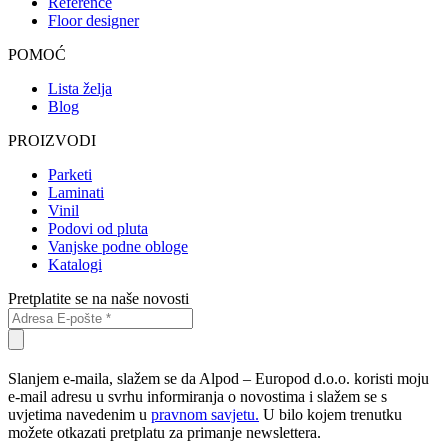
Reference
Floor designer
POMOĆ
Lista želja
Blog
PROIZVODI
Parketi
Laminati
Vinil
Podovi od pluta
Vanjske podne obloge
Katalogi
Pretplatite se na naše novosti
Slanjem e-maila, slažem se da Alpod – Europod d.o.o. koristi moju
e-mail adresu u svrhu informiranja o novostima i slažem se s
uvjetima navedenim u
pravnom savjetu.
U bilo kojem trenutku
možete otkazati pretplatu za primanje newslettera.