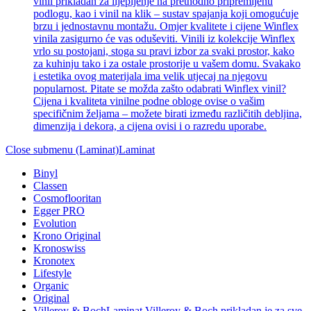
vinil prikladan za lijepljenje na prethodno pripremljenu
podlogu, kao i vinil na klik – sustav spajanja koji omogućuje
brzu i jednostavnu montažu. Omjer kvalitete i cijene Winflex
vinila zasigurno će vas oduševiti. Vinili iz kolekcije Winflex
vrlo su postojani, stoga su pravi izbor za svaki prostor, kako
za kuhinju tako i za ostale prostorije u vašem domu. Svakako
i estetika ovog materijala ima velik utjecaj na njegovu
popularnost. Pitate se možda zašto odabrati Winflex vinil?
Cijena i kvaliteta vinilne podne obloge ovise o vašim
specifičnim željama – možete birati između različitih debljina,
dimenzija i dekora, a cijena ovisi i o razredu uporabe.
Close submenu (Laminat)
Laminat
Binyl
Classen
Cosmoflooritan
Egger PRO
Evolution
Krono Original
Kronoswiss
Kronotex
Lifestyle
Organic
Original
Villeroy & Boch
Laminat Villeroy & Boch prikladan je za sve