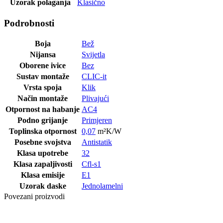
Uzorak polaganja
Klasično
Podrobnosti
Boja
Bež
Nijansa
Svijetla
Oborene ivice
Bez
Sustav montaže
CLIC-it
Vrsta spoja
Klik
Način montaže
Plivajući
Otpornost na habanje
AC4
Podno grijanje
Primjeren
Toplinska otpornost
0,07
m²K/W
Posebne svojstva
Antistatik
Klasa upotrebe
32
Klasa zapaljivosti
Cfl-s1
Klasa emisije
E1
Uzorak daske
Jednolamelni
Povezani proizvodi
Posljednji paketi