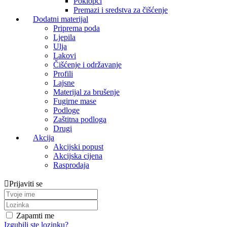
Poklopci
Premazi i sredstva za čišćenje
Dodatni materijal
Priprema poda
Ljepila
Ulja
Lakovi
Čišćenje i održavanje
Profili
Lajsne
Materijal za brušenje
Fugirne mase
Podloge
Zaštitna podloga
Drugi
Akcija
Akcijski popust
Akcijska cijena
Rasprodaja
Prijaviti se
Zapamti me
Izgubili ste lozinku?