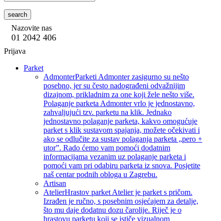
search
Nazovite nas
01 2042 406
Prijava
Parket
Admonter
Parketi Admonter zasigurno su nešto
posebno, jer su često nadograđeni odvažnijim
dizajnom, prikladnim za one koji žele nešto više.
Polaganje parketa Admonter vrlo je jednostavno,
zahvaljujući tzv. parketu na klik. Jednako
jednostavno polaganje parketa, kakvo omogućuje
parket s klik sustavom spajanja, možete očekivati i
ako se odlučite za sustav polaganja parketa „pero +
utor”. Rado ćemo vam pomoći dodatnim
informacijama vezanim uz polaganje parketa i
pomoći vam pri odabiru parketa iz snova. Posjetite
naš centar podnih obloga u Zagrebu.
Artisan
Atelier
Hrastov parket Atelier je parket s pričom.
Izrađen je ručno, s posebnim osjećajem za detalje,
što mu daje dodatnu dozu čarolije. Riječ je o
hrastovu parketu koji se ističe vizualnom