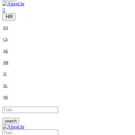
HR
EN
CS
SK
HR
IT
SL
SR
search