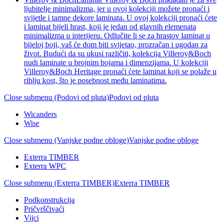
ljubitelje minimalizma, jer u ovoj kolekciji možete pronaći i
svijetle i tamne dekore laminata. U ovoj kolekciji pronaći ćete
i laminat bijeli hrast, koji je jedan od glavnih elemenata
minimalizma u interijeru. Odlučite li se za hrastov laminat u
bijeloj boji, vaš će dom biti svijetao, prozračan i ugodan za
život. Budući da su ukusi različiti, kolekcija Villeroy&Boch
nudi laminate u brojnim bojama i dimenzijama. U kolekciji
Villeroy&Boch Heritage pronaći ćete laminat koji se polaže u
riblju kost, što je posebnost među laminatima.
Close submenu (Podovi od pluta)
Podovi od pluta
Wicanders
Wise
Close submenu (Vanjske podne obloge)
Vanjske podne obloge
Exterra TIMBER
Exterra WPC
Close submenu (Exterra TIMBER)
Exterra TIMBER
Podkonstrukcija
Pričvrščivaći
Vijci