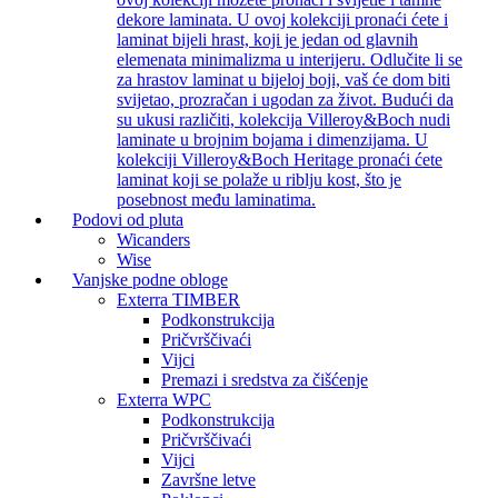
dekore laminata. U ovoj kolekciji pronaći ćete i
laminat bijeli hrast, koji je jedan od glavnih
elemenata minimalizma u interijeru. Odlučite li se
za hrastov laminat u bijeloj boji, vaš će dom biti
svijetao, prozračan i ugodan za život. Budući da
su ukusi različiti, kolekcija Villeroy&Boch nudi
laminate u brojnim bojama i dimenzijama. U
kolekciji Villeroy&Boch Heritage pronaći ćete
laminat koji se polaže u riblju kost, što je
posebnost među laminatima.
Podovi od pluta
Wicanders
Wise
Vanjske podne obloge
Exterra TIMBER
Podkonstrukcija
Pričvrščivaći
Vijci
Premazi i sredstva za čišćenje
Exterra WPC
Podkonstrukcija
Pričvrščivaći
Vijci
Završne letve