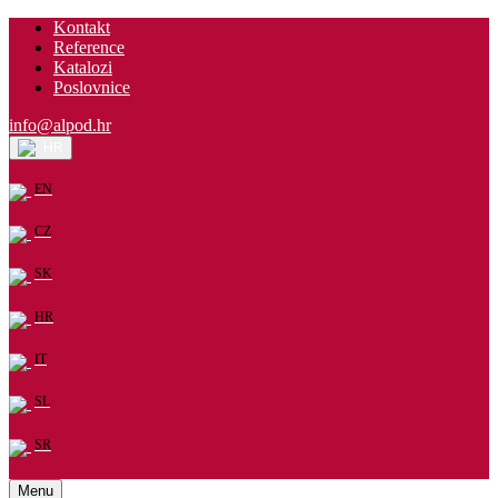
Kontakt
Reference
Katalozi
Poslovnice
info@alpod.hr
HR
EN
CZ
SK
HR
IT
SL
SR
Menu