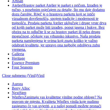
Artisan
Atelier
Hrastov parket Atelier je parket s pričom. Izrađen je
ručno, s posebnim osjećajem za detalje, što mu daje dodatnu
dozu čarolije. Riječ je o hrastovu parketu koji se ističe
vizualnom dovršenošću, spojem tradicije i modernosti te
trajnošću. Prodaja parketa Atelier uključuje i druge vrste drva
od kojih parket može biti izrađen, poput jasena i bukve. Bez
obzira na to odlučite li se za hrastov parket ili neku drugu
mogućnost, očekuje vas vrhunsko iskustvo. Naša prodaja
parketa namijenjena je svima koji znaju koliko je važno
odabrati kvalitetu, jer upravo ona najbolje odolijeva zubu
vremena.
Galleria
Heritage
Essence Premium
Four Seasons
Close submenu (Vinil)
Vinil
Aurora
Berry Alloc
NextStep
Winflex
Zanimaju vas kvalitetne vinilne podne obloge? Na
pravom ste mjestu. Kvaliteta Winflex vinila koje nudimo
zasigurno će vas uvjeriti, a u našoj ponudi možete pronaći