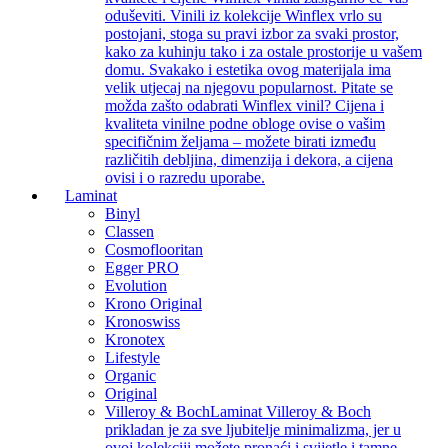
oduševiti. Vinili iz kolekcije Winflex vrlo su
postojani, stoga su pravi izbor za svaki prostor,
kako za kuhinju tako i za ostale prostorije u vašem
domu. Svakako i estetika ovog materijala ima
velik utjecaj na njegovu popularnost. Pitate se
možda zašto odabrati Winflex vinil? Cijena i
kvaliteta vinilne podne obloge ovise o vašim
specifičnim željama – možete birati između
različitih debljina, dimenzija i dekora, a cijena
ovisi i o razredu uporabe.
Laminat
Binyl
Classen
Cosmoflooritan
Egger PRO
Evolution
Krono Original
Kronoswiss
Kronotex
Lifestyle
Organic
Original
Villeroy & Boch
Laminat Villeroy & Boch
prikladan je za sve ljubitelje minimalizma, jer u
ovoj kolekciji možete pronaći i svijetle i tamne