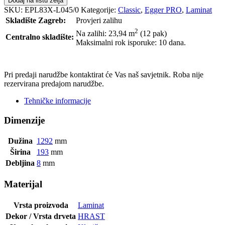
Dodaj na listu želja
SKU:
EPL83X-L045/0
Kategorije:
Classic
,
Egger PRO
,
Laminat
Skladište Zagreb:
Provjeri zalihu
2
Na zalihi: 23,94
m
(12 pak)
Centralno skladište:
Maksimalni rok isporuke: 10 dana.
POŠALJI UPIT
Pri predaji narudžbe kontaktirat će Vas naš savjetnik. Roba nije
rezervirana predajom narudžbe.
Tehničke informacije
Dimenzije
Dužina
1292
mm
Širina
193
mm
Debljina
8
mm
Materijal
Vrsta proizvoda
Laminat
Dekor / Vrsta drveta
HRAST