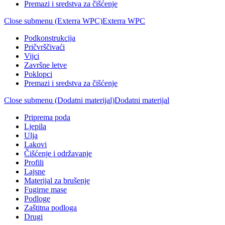
Premazi i sredstva za čišćenje
Close submenu (Exterra WPC)
Exterra WPC
Podkonstrukcija
Pričvrščivaći
Vijci
Završne letve
Poklopci
Premazi i sredstva za čišćenje
Close submenu (Dodatni materijal)
Dodatni materijal
Priprema poda
Ljepila
Ulja
Lakovi
Čišćenje i održavanje
Profili
Lajsne
Materijal za brušenje
Fugirne mase
Podloge
Zaštitna podloga
Drugi