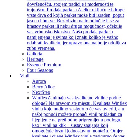
dovršenošću, spojem tradicije i modernosti te
trajnošću. Prodaja parketa Atelier uključuje i druge
vrste drva od kojih parket može biti izrađen, poput
jasena i bukve. Bez obzira na to odlučite li se za
hrastov parket ili neku drugu mogućnost, očekuje
vas vrhunsko iskustvo. Naša prodaja parketa
namijenjena je svima koji znaju koliko je važno
odabrati kvalitetu, jer upravo ona najbolje odolijeva
zubu vremena.
Galleria
Heritage
Essence Premium
Four Seasons
Vinil
Aurora
Berry Alloc
NextStep
Winflex
Zanimaju vas kvalitetne vinilne podne
obloge? Na pravom ste mjestu. Kvaliteta Winflex
vinila koje nudimo zasigurno će vas uvjeriti, a u
našoj ponudi možete pronaći vinil prikladan za
lijepljenje na prethodno pripremljenu podlogu,
kao i vinil na klik – sustav spajanja koji
omogućuje brzu i jednostavnu montažu. Omjer
kvalitete i cijene Winflex vinila zasigurno će vas