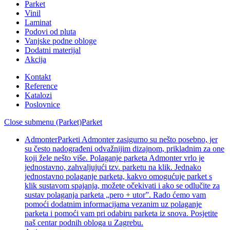
Parket
Vinil
Laminat
Podovi od pluta
Vanjske podne obloge
Dodatni materijal
Akcija
Kontakt
Reference
Katalozi
Poslovnice
Close submenu (Parket)
Parket
Admonter
Parketi Admonter zasigurno su nešto posebno, jer
su često nadograđeni odvažnijim dizajnom, prikladnim za one
koji žele nešto više. Polaganje parketa Admonter vrlo je
jednostavno, zahvaljujući tzv. parketu na klik. Jednako
jednostavno polaganje parketa, kakvo omogućuje parket s
klik sustavom spajanja, možete očekivati i ako se odlučite za
sustav polaganja parketa „pero + utor”. Rado ćemo vam
pomoći dodatnim informacijama vezanim uz polaganje
parketa i pomoći vam pri odabiru parketa iz snova. Posjetite
naš centar podnih obloga u Zagrebu.