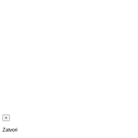
LAMINAT
SWP GIANT
12/33 HRAST
BIJELO PRAN
2413 ER 4V
Posljednji paketi
LAMINAT
SWP GIANT
12/33 HRAST
CAPITAL
MEDIUM 2801
CP 4V
×
Zatvori