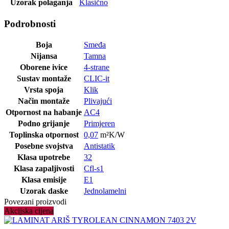
Uzorak polaganja
Klasično
Podrobnosti
Boja
Smeđa
Nijansa
Tamna
Oborene ivice
4-strane
Sustav montaže
CLIC-it
Vrsta spoja
Klik
Način montaže
Plivajući
Otpornost na habanje
AC4
Podno grijanje
Primjeren
Toplinska otpornost
0,07
m²K/W
Posebne svojstva
Antistatik
Klasa upotrebe
32
Klasa zapaljivosti
Cfl-s1
Klasa emisije
E1
Uzorak daske
Jednolamelni
Povezani proizvodi
Akcijska cijena