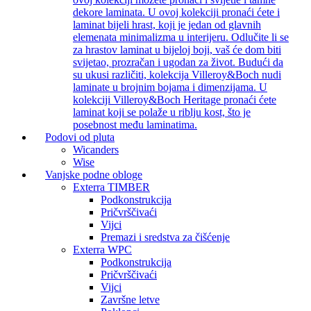
dekore laminata. U ovoj kolekciji pronaći ćete i
laminat bijeli hrast, koji je jedan od glavnih
elemenata minimalizma u interijeru. Odlučite li se
za hrastov laminat u bijeloj boji, vaš će dom biti
svijetao, prozračan i ugodan za život. Budući da
su ukusi različiti, kolekcija Villeroy&Boch nudi
laminate u brojnim bojama i dimenzijama. U
kolekciji Villeroy&Boch Heritage pronaći ćete
laminat koji se polaže u riblju kost, što je
posebnost među laminatima.
Podovi od pluta
Wicanders
Wise
Vanjske podne obloge
Exterra TIMBER
Podkonstrukcija
Pričvrščivaći
Vijci
Premazi i sredstva za čišćenje
Exterra WPC
Podkonstrukcija
Pričvrščivaći
Vijci
Završne letve