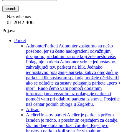
search
Nazovite nas
01 2042 406
Prijava
Parket
Admonter
Parketi Admonter zasigurno su nešto
posebno, jer su često nadograđeni odvažnijim
dizajnom, prikladnim za one koji žele nešto više.
Polaganje parketa Admonter vrlo je jednostavno,
zahvaljujući tzv. parketu na klik. Jednako
jednostavno polaganje parketa, kakvo omogućuje
parket s klik sustavom spajanja, možete očekivati i
ako se odlučite za sustav polaganja parketa „pero +
utor”. Rado ćemo vam pomoći dodatnim
informacijama vezanim uz polaganje parketa i
pomoći vam pri odabiru parketa iz snova. Posjetite
naš centar podnih obloga u Zagrebu.
Artisan
Atelier
Hrastov parket Atelier je parket s pričom.
Izrađen je ručno, s posebnim osjećajem za detalje,
što mu daje dodatnu dozu čarolije. Riječ je o
hrastovu parketu koji se ističe vizualnom