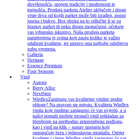
dovršenošću, spojem tradicije i modernosti te
trajnošću. Prodaja parketa Atelier uključuje i druge
vrste drva od kojih parket može biti izrađen, poput
jasena i bukve. Bez obzira na to odlučite li se za
hrastov parket ili neku drugu mogućnost, očekuje
vas vrhunsko iskustvo. Naša prodaja parketa
namijenjena je svima koji znaju koliko je važno
odabrati kvalitetu, jer upravo ona najbolje odolijeva
zubu vremena.
Galleria
Heritage
Essence Premium
Four Seasons
Vinil
Aurora
Berry Alloc
NextStep
Winflex
Zanimaju vas kvalitetne vinilne podne
obloge? Na pravom ste mjestu. Kvaliteta Winflex
vinila koje nudimo zasigurno će vas uvjeriti, a u
našoj ponudi možete pronaći vinil prikladan za
lijepljenje na prethodno pripremljenu podlogu,
kao i vinil na klik – sustav spajanja koji
omogućuje brzu i jednostavnu montažu. Omjer
kvalitete i cijene Winflex vinila zasigurno će vas