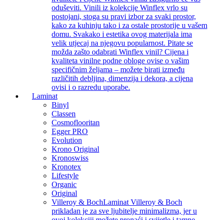
oduševiti. Vinili iz kolekcije Winflex vrlo su
postojani, stoga su pravi izbor za svaki prostor,
kako za kuhinju tako i za ostale prostorije u vašem
domu. Svakako i estetika ovog materijala ima
velik utjecaj na njegovu popularnost. Pitate se
možda zašto odabrati Winflex vinil? Cijena i
kvaliteta vinilne podne obloge ovise o vašim
specifičnim željama – možete birati između
različitih debljina, dimenzija i dekora, a cijena
ovisi i o razredu uporabe.
Laminat
Binyl
Classen
Cosmoflooritan
Egger PRO
Evolution
Krono Original
Kronoswiss
Kronotex
Lifestyle
Organic
Original
Villeroy & Boch
Laminat Villeroy & Boch
prikladan je za sve ljubitelje minimalizma, jer u
ovoj kolekciji možete pronaći i svijetle i tamne