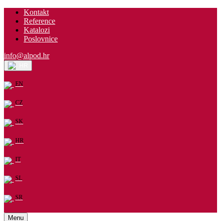
Kontakt
Reference
Katalozi
Poslovnice
info@alpod.hr
HR
EN
CZ
SK
HR
IT
SL
SR
Menu