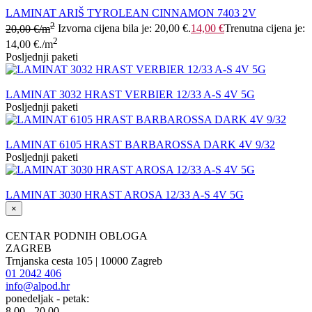
LAMINAT ARIŠ TYROLEAN CINNAMON 7403 2V
2
20,00
€
/m
Izvorna cijena bila je: 20,00 €.
14,00
€
Trenutna cijena je:
2
14,00 €.
/m
Posljednji paketi
LAMINAT 3032 HRAST VERBIER 12/33 A-S 4V 5G
Posljednji paketi
LAMINAT 6105 HRAST BARBAROSSA DARK 4V 9/32
Posljednji paketi
LAMINAT 3030 HRAST AROSA 12/33 A-S 4V 5G
×
CENTAR PODNIH OBLOGA
ZAGREB
Trnjanska cesta 105 | 10000 Zagreb
01 2042 406
info@alpod.hr
ponedeljak - petak:
8.00 - 20.00