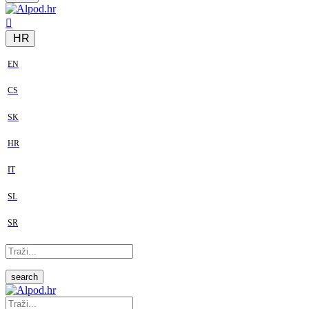
HR
EN
CS
SK
HR
IT
SL
SR
search