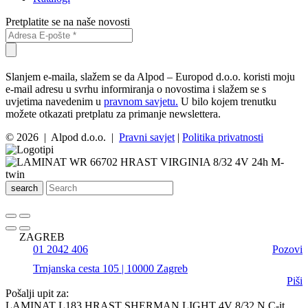
Pretplatite se na naše novosti
Slanjem e-maila, slažem se da Alpod – Europod d.o.o. koristi moju
e-mail adresu u svrhu informiranja o novostima i slažem se s
uvjetima navedenim u
pravnom savjetu.
U bilo kojem trenutku
možete otkazati pretplatu za primanje newslettera.
© 2026 | Alpod d.o.o. |
Pravni savjet
|
Politika privatnosti
search
ZAGREB
01 2042 406
Pozovi
Trnjanska cesta 105 | 10000 Zagreb
Piši
Pošalji upit za:
LAMINAT L183 HRAST SHERMAN LIGHT 4V 8/32 N C-it