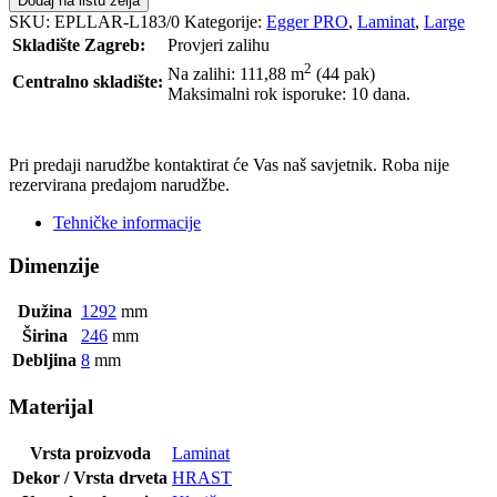
Dodaj na listu želja
SKU:
EPLLAR-L183/0
Kategorije:
Egger PRO
,
Laminat
,
Large
Skladište Zagreb:
Provjeri zalihu
2
Na zalihi: 111,88
m
(44 pak)
Centralno skladište:
Maksimalni rok isporuke: 10 dana.
POŠALJI UPIT
Pri predaji narudžbe kontaktirat će Vas naš savjetnik. Roba nije
rezervirana predajom narudžbe.
Tehničke informacije
Dimenzije
Dužina
1292
mm
Širina
246
mm
Debljina
8
mm
Materijal
Vrsta proizvoda
Laminat
Dekor / Vrsta drveta
HRAST