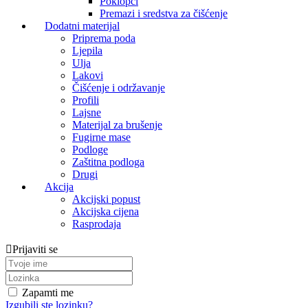
Poklopci
Premazi i sredstva za čišćenje
Dodatni materijal
Priprema poda
Ljepila
Ulja
Lakovi
Čišćenje i održavanje
Profili
Lajsne
Materijal za brušenje
Fugirne mase
Podloge
Zaštitna podloga
Drugi
Akcija
Akcijski popust
Akcijska cijena
Rasprodaja
Prijaviti se
Zapamti me
Izgubili ste lozinku?