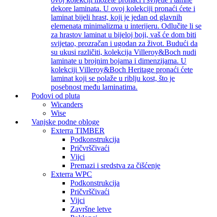
dekore laminata. U ovoj kolekciji pronaći ćete i
laminat bijeli hrast, koji je jedan od glavnih
elemenata minimalizma u interijeru. Odlučite li se
za hrastov laminat u bijeloj boji, vaš će dom biti
svijetao, prozračan i ugodan za život. Budući da
su ukusi različiti, kolekcija Villeroy&Boch nudi
laminate u brojnim bojama i dimenzijama. U
kolekciji Villeroy&Boch Heritage pronaći ćete
laminat koji se polaže u riblju kost, što je
posebnost među laminatima.
Podovi od pluta
Wicanders
Wise
Vanjske podne obloge
Exterra TIMBER
Podkonstrukcija
Pričvrščivaći
Vijci
Premazi i sredstva za čišćenje
Exterra WPC
Podkonstrukcija
Pričvrščivaći
Vijci
Završne letve