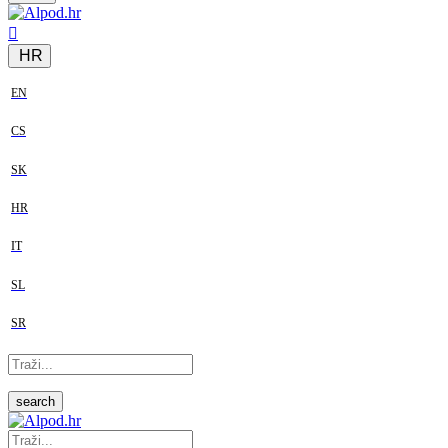
HR
EN
CS
SK
HR
IT
SL
SR
search