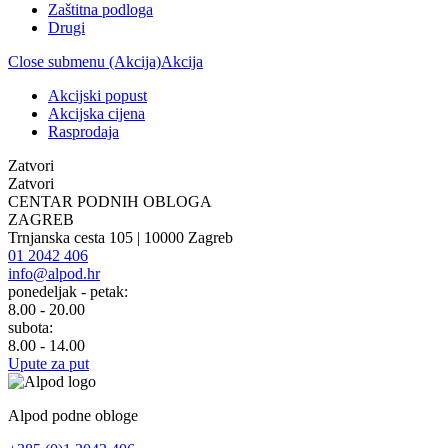
Zaštitna podloga
Drugi
Close submenu (Akcija)
Akcija
Akcijski popust
Akcijska cijena
Rasprodaja
Zatvori
Zatvori
CENTAR PODNIH OBLOGA
ZAGREB
Trnjanska cesta 105 | 10000 Zagreb
01 2042 406
info@alpod.hr
ponedeljak - petak:
8.00 - 20.00
subota:
8.00 - 14.00
Upute za put
Alpod podne obloge