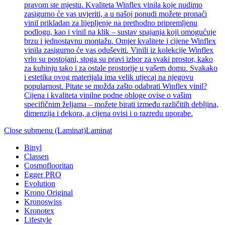
pravom ste mjestu. Kvaliteta Winflex vinila koje nudimo
zasigurno će vas uvjeriti, a u našoj ponudi možete pronaći
vinil prikladan za lijepljenje na prethodno pripremljenu
podlogu, kao i vinil na klik – sustav spajanja koji omogućuje
brzu i jednostavnu montažu. Omjer kvalitete i cijene Winflex
vinila zasigurno će vas oduševiti. Vinili iz kolekcije Winflex
vrlo su postojani, stoga su pravi izbor za svaki prostor, kako
za kuhinju tako i za ostale prostorije u vašem domu. Svakako
i estetika ovog materijala ima velik utjecaj na njegovu
popularnost. Pitate se možda zašto odabrati Winflex vinil?
Cijena i kvaliteta vinilne podne obloge ovise o vašim
specifičnim željama – možete birati između različitih debljina,
dimenzija i dekora, a cijena ovisi i o razredu uporabe.
Close submenu (Laminat)
Laminat
Binyl
Classen
Cosmoflooritan
Egger PRO
Evolution
Krono Original
Kronoswiss
Kronotex
Lifestyle