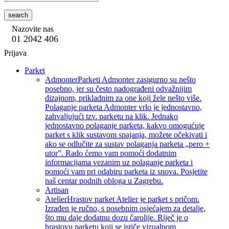
search
Nazovite nas
01 2042 406
Prijava
Parket
Admonter
Parketi Admonter zasigurno su nešto
posebno, jer su često nadograđeni odvažnijim
dizajnom, prikladnim za one koji žele nešto više.
Polaganje parketa Admonter vrlo je jednostavno,
zahvaljujući tzv. parketu na klik. Jednako
jednostavno polaganje parketa, kakvo omogućuje
parket s klik sustavom spajanja, možete očekivati i
ako se odlučite za sustav polaganja parketa „pero +
utor”. Rado ćemo vam pomoći dodatnim
informacijama vezanim uz polaganje parketa i
pomoći vam pri odabiru parketa iz snova. Posjetite
naš centar podnih obloga u Zagrebu.
Artisan
Atelier
Hrastov parket Atelier je parket s pričom.
Izrađen je ručno, s posebnim osjećajem za detalje,
što mu daje dodatnu dozu čarolije. Riječ je o
hrastovu parketu koji se ističe vizualnom