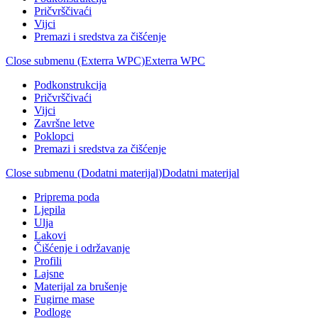
Pričvrščivaći
Vijci
Premazi i sredstva za čišćenje
Close submenu (Exterra WPC)
Exterra WPC
Podkonstrukcija
Pričvrščivaći
Vijci
Završne letve
Poklopci
Premazi i sredstva za čišćenje
Close submenu (Dodatni materijal)
Dodatni materijal
Priprema poda
Ljepila
Ulja
Lakovi
Čišćenje i održavanje
Profili
Lajsne
Materijal za brušenje
Fugirne mase
Podloge