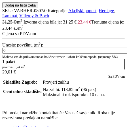
Dodaj na listu želja
SKU:
VABHER-0807/0
Kategorije:
Akcijski popust
,
Heritage
,
Laminat
,
Villeroy & Boch
2
31,25
€
/m
Izvorna cijena bila je: 31,25 €.
23,44
€
Trenutna cijena je:
2
23,44 €.
/m
Cijena sa PDV-om
2
Unesite površinu (m
):
Molimo vas da prilikom unosa količine uzmete u obzir količinu otpada. (najmanje 5%)
1
paket
2
pokriva:
1,24
m
29,01
€
Sa PDV-om
Skladište Zagreb:
Provjeri zalihu
2
Na zalihi: 118,85
m
(96 pak)
Centralno skladište:
Maksimalni rok isporuke: 10 dana.
POŠALJI UPIT
Pri predaji narudžbe kontaktirat će Vas naš savjetnik. Roba nije
rezervirana predajom narudžbe.