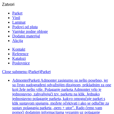
Zatvori
Parket
Vinil
Laminat
Podovi od pluta
Vanjske podne obloge
Dodatni materijal
Akcija
Kontakt
Reference
Katalozi
Poslovnice
Close submenu (Parket)
Parket
Admonter
Parketi Admonter zasigurno su nešto posebno, jer
su često nadograđeni odvažnijim dizajnom, prikladnim za one
koji žele nešto više. Polaganje parketa Admonter vrlo je
jednostavno, zahvaljujući tzv. parketu na klik. Jednako
jednostavno polaganje parketa, kakvo omogućuje parket s
klik sustavom spajanja, možete očekivati i ako se odlučite za
sustav polaganja parketa „pero + utor”. Rado ćemo vam
pomoći dodatnim informacijama vezanim uz polaganje