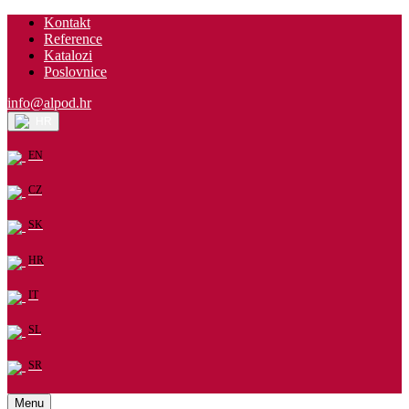
Kontakt
Reference
Katalozi
Poslovnice
info@alpod.hr
HR
EN
CZ
SK
HR
IT
SL
SR
Menu