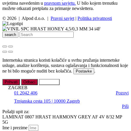
uvjetima navedenim u
pravnom savjetu.
U bilo kojem trenutku
možete otkazati pretplatu za primanje newslettera.
© 2026 | Alpod d.o.o. |
Pravni savjet
|
Politika privatnosti
search
Internetska stranica koristi kolačiće u svrhu pružanja internetske
usluge, analize korištenja, sustava oglašavanja i funkcionalnosti koje
ne bi bilo moguće nuditi bez kolačića.
.
Postavke
Prihvati
Odbaci
Postavke
ZAGREB
01 2042 406
Pozovi
Trnjanska cesta 105 | 10000 Zagreb
Piši
Pošalji upit za:
LAMINAT 0807 HRAST HARMONY GREY AF 4V 8/32 MP
5G
Ime i prezime