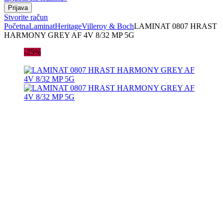
Stvorite račun
Početna
Laminat
Heritage
Villeroy & Boch
LAMINAT 0807 HRAST
HARMONY GREY AF 4V 8/32 MP 5G
-25%