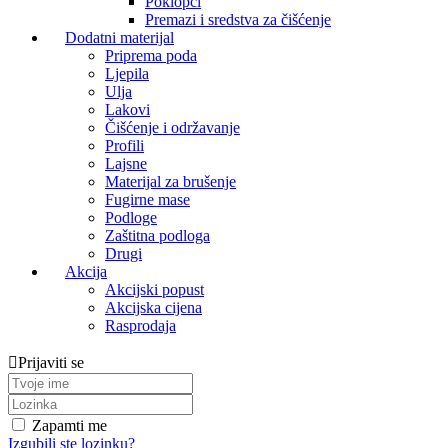
Poklopci
Premazi i sredstva za čišćenje
Dodatni materijal
Priprema poda
Ljepila
Ulja
Lakovi
Čišćenje i održavanje
Profili
Lajsne
Materijal za brušenje
Fugirne mase
Podloge
Zaštitna podloga
Drugi
Akcija
Akcijski popust
Akcijska cijena
Rasprodaja
Prijaviti se
Zapamti me
Izgubili ste lozinku?