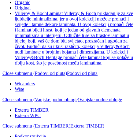
Organic
Original
Villeroy & Boch
Laminat Villeroy & Boch prikladan je za sve
ljubitelje minimalizma, jer u ovoj kolekciji možete pronaći i
svijetle i tamne dekore laminata. U ovoj kolekciji pronaći ćete
i laminat bijeli hrast, koji je jedan od glavnih elemenata
minimalizma u interijeru. Odlučite li se za hrastov laminat u
bijeloj boji, vaš će dom biti svijetao, prozračan i ugodan za
život. Budući da su ukusi različiti, kolekcija Villeroy&Boch
nudi laminate u brojnim bojama i dimenzijama. U kolekciji
Villeroy&Boch Heritage pronaći ćete laminat koji se polaže u
riblju kost, što je posebnost među laminatima.
Close submenu (Podovi od pluta)
Podovi od pluta
Wicanders
Wise
Close submenu (Vanjske podne obloge)
Vanjske podne obloge
Exterra TIMBER
Exterra WPC
Close submenu (Exterra TIMBER)
Exterra TIMBER
Podkonstrukcija