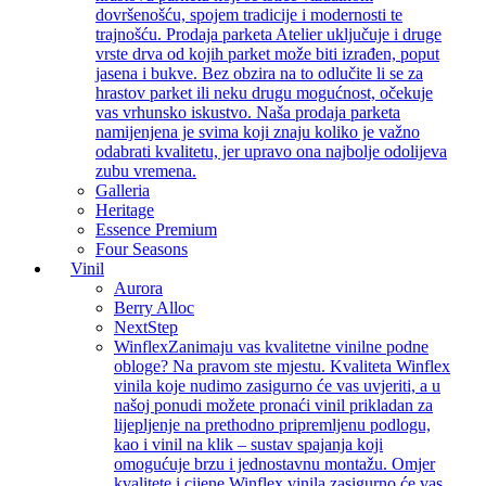
dovršenošću, spojem tradicije i modernosti te
trajnošću. Prodaja parketa Atelier uključuje i druge
vrste drva od kojih parket može biti izrađen, poput
jasena i bukve. Bez obzira na to odlučite li se za
hrastov parket ili neku drugu mogućnost, očekuje
vas vrhunsko iskustvo. Naša prodaja parketa
namijenjena je svima koji znaju koliko je važno
odabrati kvalitetu, jer upravo ona najbolje odolijeva
zubu vremena.
Galleria
Heritage
Essence Premium
Four Seasons
Vinil
Aurora
Berry Alloc
NextStep
Winflex
Zanimaju vas kvalitetne vinilne podne
obloge? Na pravom ste mjestu. Kvaliteta Winflex
vinila koje nudimo zasigurno će vas uvjeriti, a u
našoj ponudi možete pronaći vinil prikladan za
lijepljenje na prethodno pripremljenu podlogu,
kao i vinil na klik – sustav spajanja koji
omogućuje brzu i jednostavnu montažu. Omjer
kvalitete i cijene Winflex vinila zasigurno će vas