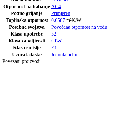
Otpornost na habanje
AC4
Podno grijanje
Primjeren
Toplinska otpornost
0,0587
m²K/W
Posebne svojstva
Povećana otpornost na vodu
Klasa upotrebe
32
Klasa zapaljivosti
Cfl-s1
Klasa emisije
E1
Uzorak daske
Jednolamelni
Povezani proizvodi
Posljednji paketi
LAMINAT
3030 HRAST
AROSA 12/33
A-S 4V 5G
Posljednji paketi