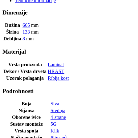
Tehničke informacije
Dimenzije
Dužina
665
mm
Širina
133
mm
Debljina
8
mm
Materijal
Vrsta proizvoda
Laminat
Dekor / Vrsta drveta
HRAST
Uzorak polaganja
Riblja kost
Podrobnosti
Boja
Siva
Nijansa
Srednja
Oborene ivice
4-strane
Sustav montaže
5G
Vrsta spoja
Klik
Način montaže
Plivajući