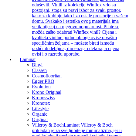
oduševiti. Vinili iz kolekcije Winflex vrlo su
postojani, stoga su pravi izbor za svaki prostor,
kako za kuhinju tako i za ostale prostorije u vašem
domu. Svakako i estetika ovog materijala ima
velik utjecaj na njegovu popularnost. Pitate se
možda zašto odabrati Winflex vinil? Cijena i
kvaliteta vinilne podne obloge ovise o vašim
specifičnim željama – možete birati između
različitih debljina, dimenzija i dekora, a cijena
ovisi i o razredu uporabe.
Laminat
Binyl
Classen
Cosmoflooritan
Egger PRO
Evolution
Krono Original
Kronoswiss
Kronotex
Lifestyle
Organic
Original
Villeroy & Boch
Laminat Villeroy & Boch
prikladan je za sve ljubitelje minimalizma, jer u
ovoj kolekciji možete pronaći i svijetle i tamne