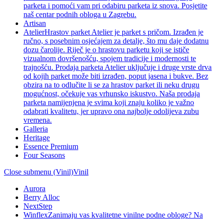
parketa i pomoći vam pri odabiru parketa iz snova. Posjetite
naš centar podnih obloga u Zagrebu.
Artisan
Atelier
Hrastov parket Atelier je parket s pričom. Izrađen je
ručno, s posebnim osjećajem za detalje, što mu daje dodatnu
dozu čarolije. Riječ je o hrastovu parketu koji se ističe
vizualnom dovršenošću, spojem tradicije i modernosti te
trajnošću. Prodaja parketa Atelier uključuje i druge vrste drva
od kojih parket može biti izrađen, poput jasena i bukve. Bez
obzira na to odlučite li se za hrastov parket ili neku drugu
mogućnost, očekuje vas vrhunsko iskustvo. Naša prodaja
parketa namijenjena je svima koji znaju koliko je važno
odabrati kvalitetu, jer upravo ona najbolje odolijeva zubu
vremena.
Galleria
Heritage
Essence Premium
Four Seasons
Close submenu (Vinil)
Vinil
Aurora
Berry Alloc
NextStep
Winflex
Zanimaju vas kvalitetne vinilne podne obloge? Na