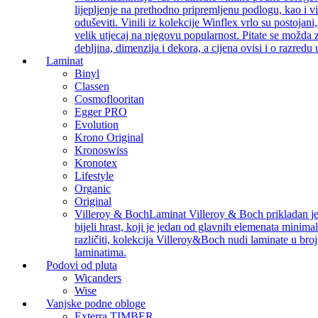
lijepljenje na prethodno pripremljenu podlogu, kao i v
oduševiti. Vinili iz kolekcije Winflex vrlo su postojan
velik utjecaj na njegovu popularnost. Pitate se možda z
debljina, dimenzija i dekora, a cijena ovisi i o razredu
Laminat
Binyl
Classen
Cosmoflooritan
Egger PRO
Evolution
Krono Original
Kronoswiss
Kronotex
Lifestyle
Organic
Original
Villeroy & Boch
Laminat Villeroy & Boch prikladan je z
bijeli hrast, koji je jedan od glavnih elemenata minimal
različiti, kolekcija Villeroy&Boch nudi laminate u bro
laminatima.
Podovi od pluta
Wicanders
Wise
Vanjske podne obloge
Exterra TIMBER