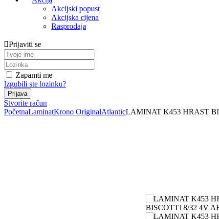
Akcijski popust
Akcijska cijena
Rasprodaja
Prijaviti se
Zapamti me
Izgubili ste lozinku?
Stvorite račun
Početna
Laminat
Krono Original
Atlantic
LAMINAT K453 HRAST BIS