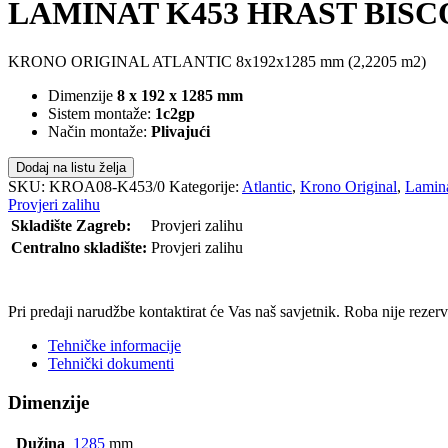
LAMINAT K453 HRAST BISCOT
KRONO ORIGINAL ATLANTIC 8x192x1285 mm (2,2205 m2)
Dimenzije
8 x 192 x 1285 mm
Sistem montaže:
1c2gp
Način montaže:
Plivajući
Dodaj na listu želja
SKU:
KROA08-K453/0
Kategorije:
Atlantic
,
Krono Original
,
Lamin
Provjeri zalihu
Skladište Zagreb:
Provjeri zalihu
Centralno skladište:
Provjeri zalihu
POŠALJI UPIT
Pri predaji narudžbe kontaktirat će Vas naš savjetnik. Roba nije reze
Tehničke informacije
Tehnički dokumenti
Dimenzije
Dužina
1285
mm