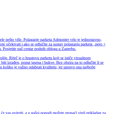
ele nešto više. Polaganje parketa Admonter vrlo je jednostavno,
te očekivati i ako se odlučite za sustav polaganja parketa „pero +
 Posjetite naš centar podnih obloga u Zagrebu.
lije. Riječ je o hrastovu parketu koji se ističe vizualnom
biti izrađen, poput jasena i bukve. Bez obzira na to odlučite li se
 koliko je važno odabrati kvalitetu, jer upravo ona najbolje
e vas uvjeriti, a u našoj ponudi možete pronaći vinil prikladan za