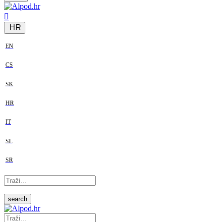
HR
EN
CS
SK
HR
IT
SL
SR
search