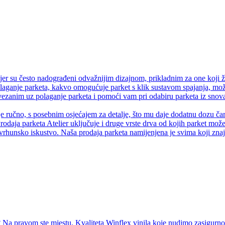
er su često nadograđeni odvažnijim dizajnom, prikladnim za one koji ž
olaganje parketa, kakvo omogućuje parket s klik sustavom spajanja, može
anim uz polaganje parketa i pomoći vam pri odabiru parketa iz snova.
je ručno, s posebnim osjećajem za detalje, što mu daje dodatnu dozu čaro
rodaja parketa Atelier uključuje i druge vrste drva od kojih parket može 
vrhunsko iskustvo. Naša prodaja parketa namijenjena je svima koji znaju
Na pravom ste mjestu. Kvaliteta Winflex vinila koje nudimo zasigurno ć