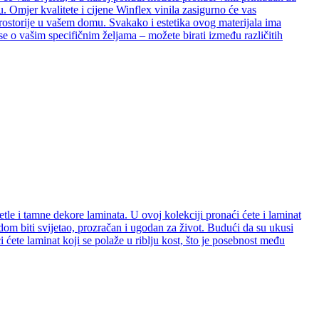
. Omjer kvalitete i cijene Winflex vinila zasigurno će vas
e prostorije u vašem domu. Svakako i estetika ovog materijala ima
se o vašim specifičnim željama – možete birati između različitih
etle i tamne dekore laminata. U ovoj kolekciji pronaći ćete i laminat
e dom biti svijetao, prozračan i ugodan za život. Budući da su ukusi
ćete laminat koji se polaže u riblju kost, što je posebnost među