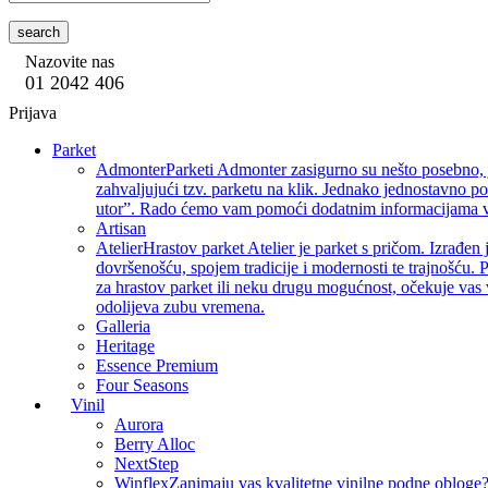
search
Nazovite nas
01 2042 406
Prijava
Parket
Admonter
Parketi Admonter zasigurno su nešto posebno, j
zahvaljujući tzv. parketu na klik. Jednako jednostavno p
utor”. Rado ćemo vam pomoći dodatnim informacijama vez
Artisan
Atelier
Hrastov parket Atelier je parket s pričom. Izrađen 
dovršenošću, spojem tradicije i modernosti te trajnošću. P
za hrastov parket ili neku drugu mogućnost, očekuje vas 
odolijeva zubu vremena.
Galleria
Heritage
Essence Premium
Four Seasons
Vinil
Aurora
Berry Alloc
NextStep
Winflex
Zanimaju vas kvalitetne vinilne podne obloge? 