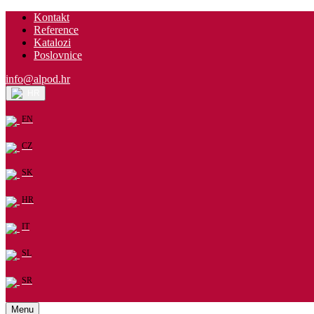
Kontakt
Reference
Katalozi
Poslovnice
info@alpod.hr
HR
EN
CZ
SK
HR
IT
SL
SR
Menu