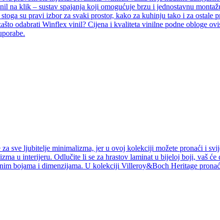
inil na klik – sustav spajanja koji omogućuje brzu i jednostavnu montažu
i, stoga su pravi izbor za svaki prostor, kako za kuhinju tako i za ostal
ašto odabrati Winflex vinil? Cijena i kvaliteta vinilne podne obloge ovi
 uporabe.
a sve ljubitelje minimalizma, jer u ovoj kolekciji možete pronaći i svij
izma u interijeru. Odlučite li se za hrastov laminat u bijeloj boji, vaš ć
jnim bojama i dimenzijama. U kolekciji Villeroy&Boch Heritage pronaći 