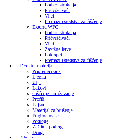
Podkonstrukcija
Pričvrščivaći
Vijci
Premazi i sredstva za čišćenje
Exterra WPC
Podkonstrukcija
Pričvrščivaći
Vijci
Završne letve
Poklopci
Premazi i sredstva za čišćenje
Dodatni materijal
Priprema poda
Ljepila
Ulja
Lakovi
Čišćenje i održavanje
Profili
Lajsne
Materijal za brušenje
Fugirne mase
Podloge
Zaštitna podloga
Drugi
Akcija