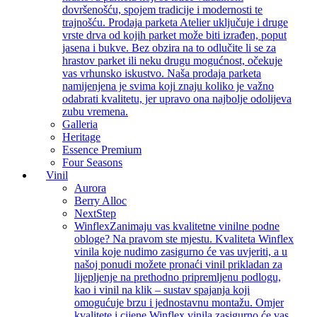
dovršenošću, spojem tradicije i modernosti te
trajnošću. Prodaja parketa Atelier uključuje i druge
vrste drva od kojih parket može biti izrađen, poput
jasena i bukve. Bez obzira na to odlučite li se za
hrastov parket ili neku drugu mogućnost, očekuje
vas vrhunsko iskustvo. Naša prodaja parketa
namijenjena je svima koji znaju koliko je važno
odabrati kvalitetu, jer upravo ona najbolje odolijeva
zubu vremena.
Galleria
Heritage
Essence Premium
Four Seasons
Vinil
Aurora
Berry Alloc
NextStep
Winflex
Zanimaju vas kvalitetne vinilne podne
obloge? Na pravom ste mjestu. Kvaliteta Winflex
vinila koje nudimo zasigurno će vas uvjeriti, a u
našoj ponudi možete pronaći vinil prikladan za
lijepljenje na prethodno pripremljenu podlogu,
kao i vinil na klik – sustav spajanja koji
omogućuje brzu i jednostavnu montažu. Omjer
kvalitete i cijene Winflex vinila zasigurno će vas