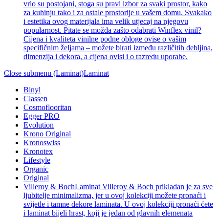
vrlo su postojani, stoga su pravi izbor za svaki prostor, kako
za kuhinju tako i za ostale prostorije u vašem domu. Svakako
i estetika ovog materijala ima velik utjecaj na njegovu
popularnost. Pitate se možda zašto odabrati Winflex vinil?
Cijena i kvaliteta vinilne podne obloge ovise o vašim
specifičnim željama – možete birati između različitih debljina,
dimenzija i dekora, a cijena ovisi i o razredu uporabe.
Close submenu (Laminat)
Laminat
Binyl
Classen
Cosmoflooritan
Egger PRO
Evolution
Krono Original
Kronoswiss
Kronotex
Lifestyle
Organic
Original
Villeroy & Boch
Laminat Villeroy & Boch prikladan je za sve
ljubitelje minimalizma, jer u ovoj kolekciji možete pronaći i
svijetle i tamne dekore laminata. U ovoj kolekciji pronaći ćete
i laminat bijeli hrast, koji je jedan od glavnih elemenata