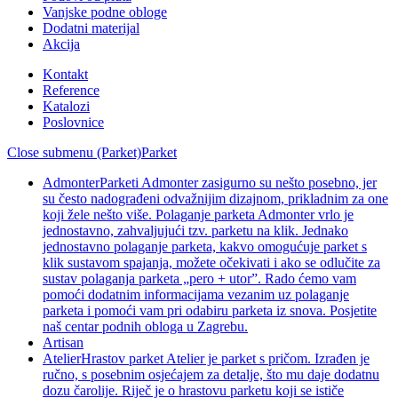
Vanjske podne obloge
Dodatni materijal
Akcija
Kontakt
Reference
Katalozi
Poslovnice
Close submenu (Parket)
Parket
Admonter
Parketi Admonter zasigurno su nešto posebno, jer
su često nadograđeni odvažnijim dizajnom, prikladnim za one
koji žele nešto više. Polaganje parketa Admonter vrlo je
jednostavno, zahvaljujući tzv. parketu na klik. Jednako
jednostavno polaganje parketa, kakvo omogućuje parket s
klik sustavom spajanja, možete očekivati i ako se odlučite za
sustav polaganja parketa „pero + utor”. Rado ćemo vam
pomoći dodatnim informacijama vezanim uz polaganje
parketa i pomoći vam pri odabiru parketa iz snova. Posjetite
naš centar podnih obloga u Zagrebu.
Artisan
Atelier
Hrastov parket Atelier je parket s pričom. Izrađen je
ručno, s posebnim osjećajem za detalje, što mu daje dodatnu
dozu čarolije. Riječ je o hrastovu parketu koji se ističe