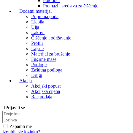
Poklopci
Premazi i sredstva za čišćenje
Dodatni materijal
Priprema poda
Ljepila
Ulja
Lakovi
Čišćenje i održavanje
Profili
Lajsne
Materijal za brušenje
Fugirne mase
Podloge
Zaštitna podloga
Drugi
Akcija
Akcijski popust
Akcijska cijena
Rasprodaja
Prijaviti se
Zapamti me
Izgubili ste lozinku?