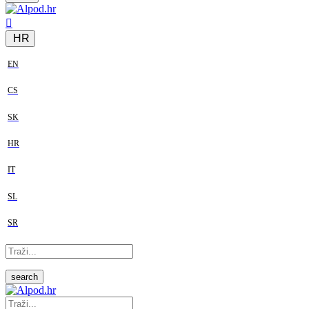
HR
EN
CS
SK
HR
IT
SL
SR
search