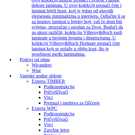
dekore laminata. U ovoj kolekciji pronaći ćete i
laminat bijeli hrast, koji je jedan od glavnih
elemenata minimalizma u interijeru. Odlučite li se
za hrastov laminat u bijeloj boji, vaš će dom biti
svijetao, prozračan i ugodan za život. Budući da
su ukusi različiti, kolekcija Villeroy&Boch nudi
laminate u brojnim bojama i dimenzijama. U
kolekciji Villeroy&Boch Heritage pronaći ćete
laminat koji se polaže u riblju kost, što je
posebnost među laminatima.
Podovi od pluta
Wicanders
Wise
Vanjske podne obloge
Exterra TIMBER
Podkonstrukcija
Pričvrščivaći
Vijci
Premazi i sredstva za čišćenje
Exterra WPC
Podkonstrukcija
Pričvrščivaći
Vijci
Završne letve