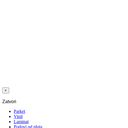
3035 HRAST
DAVOS 12/33
A-S 4V 5G
Posljednji paketi
Dodaj na listu
želja
LAMINAT
SWP GIANT
12/33 HRAST
BIJELO PRAN
2413 ER 4V
×
Zatvori
Parket
Vinil
Laminat
Podovi od pluta