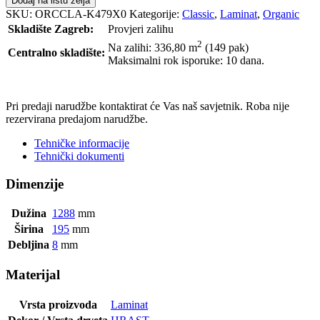
Dodaj na listu želja
SKU:
ORCCLA-K479X0
Kategorije:
Classic
,
Laminat
,
Organic
Skladište Zagreb:
Provjeri zalihu
2
Na zalihi: 336,80
m
(149 pak)
Centralno skladište:
Maksimalni rok isporuke: 10 dana.
POŠALJI UPIT
Pri predaji narudžbe kontaktirat će Vas naš savjetnik. Roba nije
rezervirana predajom narudžbe.
Tehničke informacije
Tehnički dokumenti
Dimenzije
Dužina
1288
mm
Širina
195
mm
Debljina
8
mm
Materijal
Vrsta proizvoda
Laminat