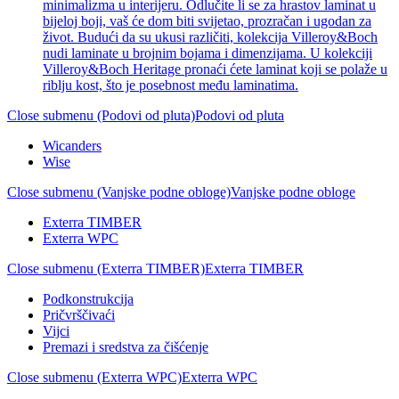
minimalizma u interijeru. Odlučite li se za hrastov laminat u
bijeloj boji, vaš će dom biti svijetao, prozračan i ugodan za
život. Budući da su ukusi različiti, kolekcija Villeroy&Boch
nudi laminate u brojnim bojama i dimenzijama. U kolekciji
Villeroy&Boch Heritage pronaći ćete laminat koji se polaže u
riblju kost, što je posebnost među laminatima.
Close submenu (Podovi od pluta)
Podovi od pluta
Wicanders
Wise
Close submenu (Vanjske podne obloge)
Vanjske podne obloge
Exterra TIMBER
Exterra WPC
Close submenu (Exterra TIMBER)
Exterra TIMBER
Podkonstrukcija
Pričvrščivaći
Vijci
Premazi i sredstva za čišćenje
Close submenu (Exterra WPC)
Exterra WPC