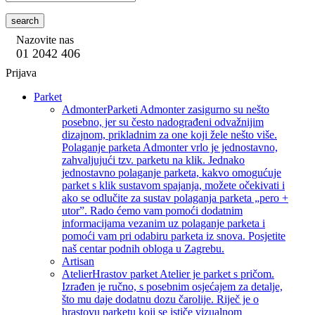
search
Nazovite nas
01 2042 406
Prijava
Parket
Admonter
Parketi Admonter zasigurno su nešto
posebno, jer su često nadograđeni odvažnijim
dizajnom, prikladnim za one koji žele nešto više.
Polaganje parketa Admonter vrlo je jednostavno,
zahvaljujući tzv. parketu na klik. Jednako
jednostavno polaganje parketa, kakvo omogućuje
parket s klik sustavom spajanja, možete očekivati i
ako se odlučite za sustav polaganja parketa „pero +
utor”. Rado ćemo vam pomoći dodatnim
informacijama vezanim uz polaganje parketa i
pomoći vam pri odabiru parketa iz snova. Posjetite
naš centar podnih obloga u Zagrebu.
Artisan
Atelier
Hrastov parket Atelier je parket s pričom.
Izrađen je ručno, s posebnim osjećajem za detalje,
što mu daje dodatnu dozu čarolije. Riječ je o
hrastovu parketu koji se ističe vizualnom