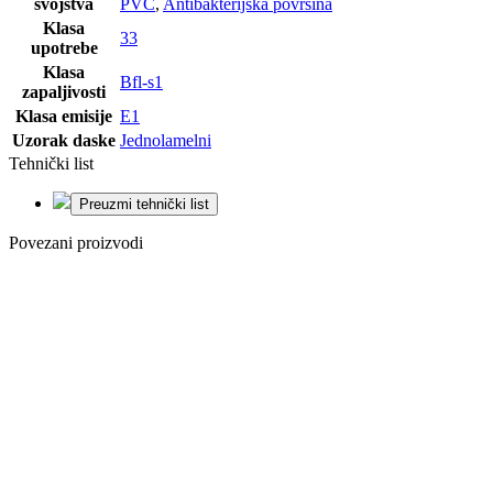
svojstva
PVC
,
Antibakterijska površina
Klasa
33
upotrebe
Klasa
Bfl-s1
zapaljivosti
Klasa emisije
E1
Uzorak daske
Jednolamelni
Tehnički list
Preuzmi tehnički list
Povezani proizvodi
Posljednji paketi
Dodaj na listu
želja
LAMINAT
SWP GIANT
12/33 HRAST