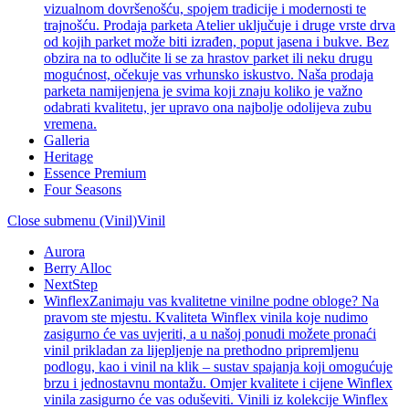
vizualnom dovršenošću, spojem tradicije i modernosti te
trajnošću. Prodaja parketa Atelier uključuje i druge vrste drva
od kojih parket može biti izrađen, poput jasena i bukve. Bez
obzira na to odlučite li se za hrastov parket ili neku drugu
mogućnost, očekuje vas vrhunsko iskustvo. Naša prodaja
parketa namijenjena je svima koji znaju koliko je važno
odabrati kvalitetu, jer upravo ona najbolje odolijeva zubu
vremena.
Galleria
Heritage
Essence Premium
Four Seasons
Close submenu (Vinil)
Vinil
Aurora
Berry Alloc
NextStep
Winflex
Zanimaju vas kvalitetne vinilne podne obloge? Na
pravom ste mjestu. Kvaliteta Winflex vinila koje nudimo
zasigurno će vas uvjeriti, a u našoj ponudi možete pronaći
vinil prikladan za lijepljenje na prethodno pripremljenu
podlogu, kao i vinil na klik – sustav spajanja koji omogućuje
brzu i jednostavnu montažu. Omjer kvalitete i cijene Winflex
vinila zasigurno će vas oduševiti. Vinili iz kolekcije Winflex