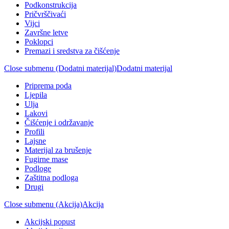
Podkonstrukcija
Pričvrščivaći
Vijci
Završne letve
Poklopci
Premazi i sredstva za čišćenje
Close submenu (Dodatni materijal)
Dodatni materijal
Priprema poda
Ljepila
Ulja
Lakovi
Čišćenje i održavanje
Profili
Lajsne
Materijal za brušenje
Fugirne mase
Podloge
Zaštitna podloga
Drugi
Close submenu (Akcija)
Akcija
Akcijski popust