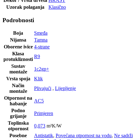
Dekor / Vrsta drveta
HRAST
Uzorak polaganja
Klasično
Podrobnosti
Boja
Smeđa
Nijansa
Tamna
Oborene ivice
4-strane
Klasa
R9
protukliznosti
Sustav
1c2gp+
montaže
Vrsta spoja
Klik
Način
Plivajući
,
Lijepljenje
montaže
Otpornost na
AC5
habanje
Podno
Primjeren
grijanje
Toplinska
0,073
m²K/W
otpornost
Posebne
Antistatik
,
Povećana otpornost na vodu
,
Ne sadrži