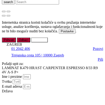
search
Internetska stranica koristi kolačiće u svrhu pružanja internetske
usluge, analize korištenja, sustava oglašavanja i funkcionalnosti koje
ne bi bilo moguće nuditi bez kolačića.
.
Postavke
Prihvati
Odbaci
Postavke
ZAGREB
01 2042 406
Pozovi
Trnjanska cesta 105 | 10000 Zagreb
Piši
Pošalji upit za:
LAMINAT K479 HRAST CARPENTER ESPRESSO 8/33 R9
4V A-S P+
Ime i prezime
Tvrtka
E-mail adresa
Država