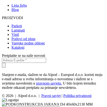
Lista želja
Blog
PROIZVODI
Parketi
Laminati
Vinil
Podovi od pluta
Vanjske podne obloge
Katalogi
Pretplatite se na naše novosti
Slanjem e-maila, slažem se da Alpod – Europod d.o.o. koristi moju
e-mail adresu u svrhu informiranja o novostima i slažem se s
uvjetima navedenim u
pravnom savjetu.
U bilo kojem trenutku
možete otkazati pretplatu za primanje newslettera.
© 2026 | Alpod d.o.o. |
Pravni savjet
|
Politika privatnosti