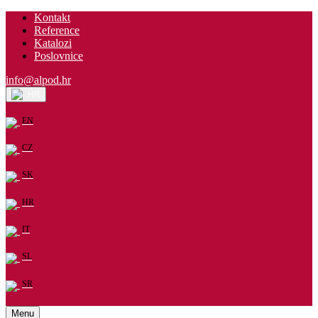
Kontakt
Reference
Katalozi
Poslovnice
info@alpod.hr
HR
EN
CZ
SK
HR
IT
SL
SR
Menu