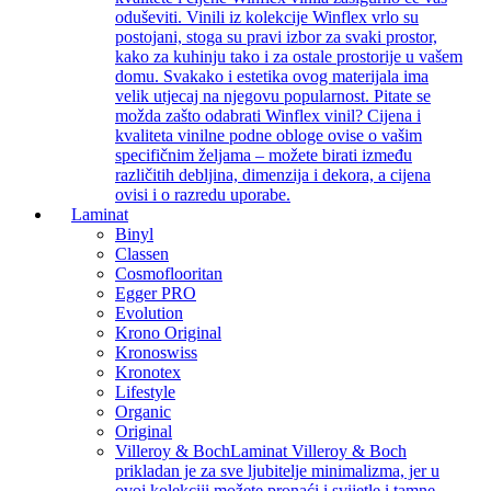
oduševiti. Vinili iz kolekcije Winflex vrlo su
postojani, stoga su pravi izbor za svaki prostor,
kako za kuhinju tako i za ostale prostorije u vašem
domu. Svakako i estetika ovog materijala ima
velik utjecaj na njegovu popularnost. Pitate se
možda zašto odabrati Winflex vinil? Cijena i
kvaliteta vinilne podne obloge ovise o vašim
specifičnim željama – možete birati između
različitih debljina, dimenzija i dekora, a cijena
ovisi i o razredu uporabe.
Laminat
Binyl
Classen
Cosmoflooritan
Egger PRO
Evolution
Krono Original
Kronoswiss
Kronotex
Lifestyle
Organic
Original
Villeroy & Boch
Laminat Villeroy & Boch
prikladan je za sve ljubitelje minimalizma, jer u
ovoj kolekciji možete pronaći i svijetle i tamne