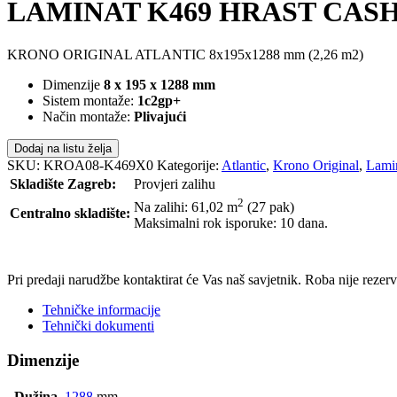
LAMINAT K469 HRAST CASH
KRONO ORIGINAL ATLANTIC 8x195x1288 mm (2,26 m2)
Dimenzije
8 x 195 x 1288 mm
Sistem montaže:
1c2gp+
Način montaže:
Plivajući
Dodaj na listu želja
SKU:
KROA08-K469X0
Kategorije:
Atlantic
,
Krono Original
,
Lami
Skladište Zagreb:
Provjeri zalihu
2
Na zalihi: 61,02
m
(27 pak)
Centralno skladište:
Maksimalni rok isporuke: 10 dana.
POŠALJI UPIT
Pri predaji narudžbe kontaktirat će Vas naš savjetnik. Roba nije reze
Tehničke informacije
Tehnički dokumenti
Dimenzije
Dužina
1288
mm