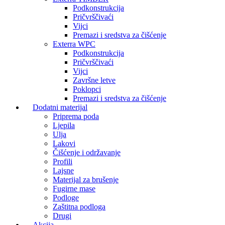
Podkonstrukcija
Pričvrščivaći
Vijci
Premazi i sredstva za čišćenje
Exterra WPC
Podkonstrukcija
Pričvrščivaći
Vijci
Završne letve
Poklopci
Premazi i sredstva za čišćenje
Dodatni materijal
Priprema poda
Ljepila
Ulja
Lakovi
Čišćenje i održavanje
Profili
Lajsne
Materijal za brušenje
Fugirne mase
Podloge
Zaštitna podloga
Drugi
Akcija