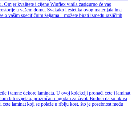
. Omjer kvalitete i cijene Winflex vinila zasigurno će vas
e prostorije u vašem domu. Svakako i estetika ovog materijala ima
se o vašim specifičnim željama – možete birati između različitih
etle i tamne dekore laminata. U ovoj kolekciji pronaći ćete i laminat
e dom biti svijetao, prozračan i ugodan za život. Budući da su ukusi
ćete laminat koji se polaže u riblju kost, što je posebnost među