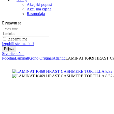
Akcijski popust
Akcijska cijena
Rasprodaja
Prijaviti se
Zapamti me
Izgubili ste lozinku?
Stvorite račun
Početna
Laminat
Krono Original
Atlantic
LAMINAT K469 HRAST CA