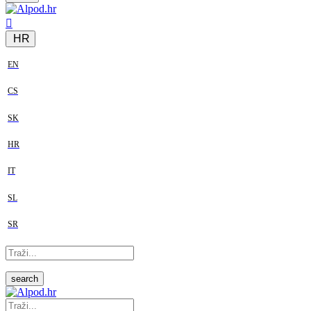
HR
EN
CS
SK
HR
IT
SL
SR
search