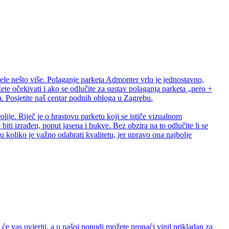
ele nešto više. Polaganje parketa Admonter vrlo je jednostavno,
te očekivati i ako se odlučite za sustav polaganja parketa „pero +
 Posjetite naš centar podnih obloga u Zagrebu.
lije. Riječ je o hrastovu parketu koji se ističe vizualnom
biti izrađen, poput jasena i bukve. Bez obzira na to odlučite li se
 koliko je važno odabrati kvalitetu, jer upravo ona najbolje
e vas uvjeriti, a u našoj ponudi možete pronaći vinil prikladan za