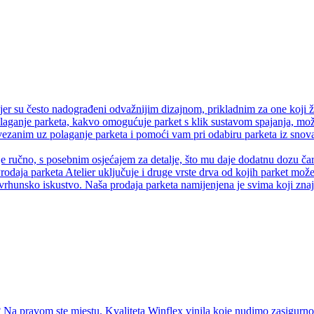
er su često nadograđeni odvažnijim dizajnom, prikladnim za one koji ž
olaganje parketa, kakvo omogućuje parket s klik sustavom spajanja, može
anim uz polaganje parketa i pomoći vam pri odabiru parketa iz snova.
je ručno, s posebnim osjećajem za detalje, što mu daje dodatnu dozu čaro
rodaja parketa Atelier uključuje i druge vrste drva od kojih parket može 
vrhunsko iskustvo. Naša prodaja parketa namijenjena je svima koji znaju
Na pravom ste mjestu. Kvaliteta Winflex vinila koje nudimo zasigurno ć