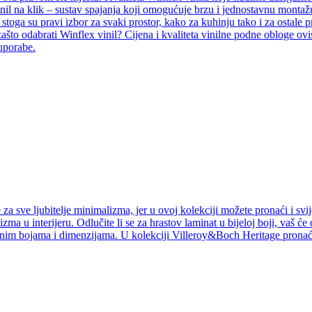
inil na klik – sustav spajanja koji omogućuje brzu i jednostavnu montažu
i, stoga su pravi izbor za svaki prostor, kako za kuhinju tako i za ostal
ašto odabrati Winflex vinil? Cijena i kvaliteta vinilne podne obloge ovi
 uporabe.
a sve ljubitelje minimalizma, jer u ovoj kolekciji možete pronaći i svij
izma u interijeru. Odlučite li se za hrastov laminat u bijeloj boji, vaš ć
jnim bojama i dimenzijama. U kolekciji Villeroy&Boch Heritage pronaći 