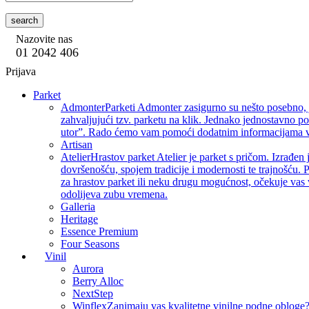
search
Nazovite nas
01 2042 406
Prijava
Parket
Admonter
Parketi Admonter zasigurno su nešto posebno, j
zahvaljujući tzv. parketu na klik. Jednako jednostavno p
utor”. Rado ćemo vam pomoći dodatnim informacijama vez
Artisan
Atelier
Hrastov parket Atelier je parket s pričom. Izrađen 
dovršenošću, spojem tradicije i modernosti te trajnošću. P
za hrastov parket ili neku drugu mogućnost, očekuje vas 
odolijeva zubu vremena.
Galleria
Heritage
Essence Premium
Four Seasons
Vinil
Aurora
Berry Alloc
NextStep
Winflex
Zanimaju vas kvalitetne vinilne podne obloge? 