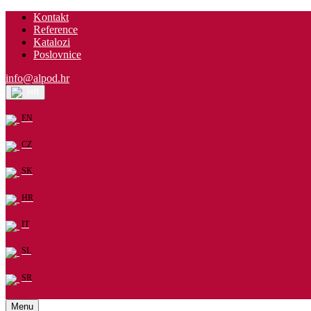
Kontakt
Reference
Katalozi
Poslovnice
info@alpod.hr
HR
EN
CZ
SK
HR
IT
SL
SR
Menu