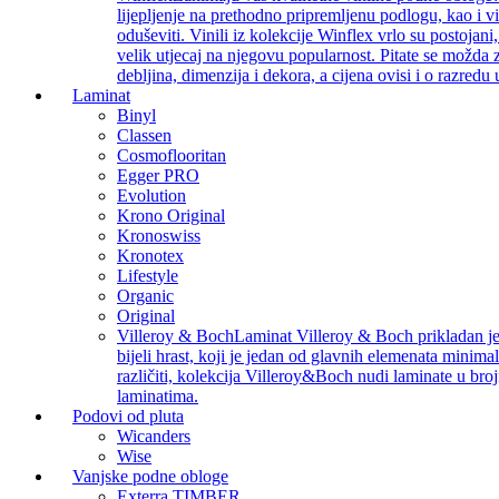
lijepljenje na prethodno pripremljenu podlogu, kao i v
oduševiti. Vinili iz kolekcije Winflex vrlo su postojan
velik utjecaj na njegovu popularnost. Pitate se možda z
debljina, dimenzija i dekora, a cijena ovisi i o razredu
Laminat
Binyl
Classen
Cosmoflooritan
Egger PRO
Evolution
Krono Original
Kronoswiss
Kronotex
Lifestyle
Organic
Original
Villeroy & Boch
Laminat Villeroy & Boch prikladan je z
bijeli hrast, koji je jedan od glavnih elemenata minimal
različiti, kolekcija Villeroy&Boch nudi laminate u bro
laminatima.
Podovi od pluta
Wicanders
Wise
Vanjske podne obloge
Exterra TIMBER