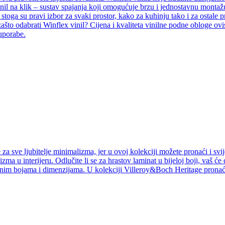
inil na klik – sustav spajanja koji omogućuje brzu i jednostavnu montažu
i, stoga su pravi izbor za svaki prostor, kako za kuhinju tako i za ostal
ašto odabrati Winflex vinil? Cijena i kvaliteta vinilne podne obloge ovi
 uporabe.
a sve ljubitelje minimalizma, jer u ovoj kolekciji možete pronaći i svij
izma u interijeru. Odlučite li se za hrastov laminat u bijeloj boji, vaš ć
jnim bojama i dimenzijama. U kolekciji Villeroy&Boch Heritage pronaći 