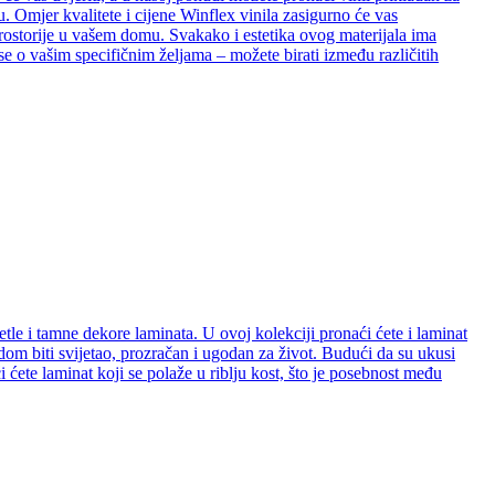
. Omjer kvalitete i cijene Winflex vinila zasigurno će vas
e prostorije u vašem domu. Svakako i estetika ovog materijala ima
se o vašim specifičnim željama – možete birati između različitih
etle i tamne dekore laminata. U ovoj kolekciji pronaći ćete i laminat
e dom biti svijetao, prozračan i ugodan za život. Budući da su ukusi
ćete laminat koji se polaže u riblju kost, što je posebnost među