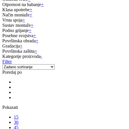
Otpornost na habanje
+
Klasa upotrebe
+
Način montaže
+
Vrsta spoja
+
Sustav montaže
+
Podno grijanje
+
Posebne svojstva
+
Površinska obrada
+
Gradacija
+
Površinska zaštita
+
Kategorije proizvoda
-
Filter
Poredaj po
Pokazati
15
30
45