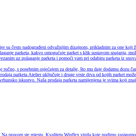
er su često nadograđeni odvažnijim dizajnom, prikladnim za one koji ž
olaganje parketa, kakvo omogućuje parket s klik sustavom spajanja, može
anim uz polaganje parketa i pomoći vam pri odabiru parketa iz snova.
je ručno, s posebnim osjećajem za detalje, što mu daje dodatnu dozu čaro
rodaja parketa Atelier uključuje i druge vrste drva od kojih parket može 
vrhunsko iskustvo. Naša prodaja parketa namijenjena je svima koji znaju
Na pravom ste mjestu. Kvaliteta Winflex vinila koje nudimo zasigurno ć