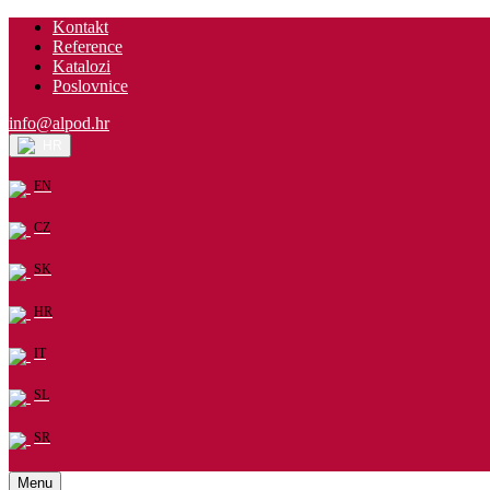
Kontakt
Reference
Katalozi
Poslovnice
info@alpod.hr
HR
EN
CZ
SK
HR
IT
SL
SR
Menu