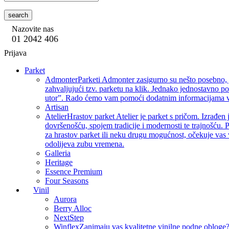
search
Nazovite nas
01 2042 406
Prijava
Parket
Admonter
Parketi Admonter zasigurno su nešto posebno, j
zahvaljujući tzv. parketu na klik. Jednako jednostavno p
utor”. Rado ćemo vam pomoći dodatnim informacijama vez
Artisan
Atelier
Hrastov parket Atelier je parket s pričom. Izrađen 
dovršenošću, spojem tradicije i modernosti te trajnošću. P
za hrastov parket ili neku drugu mogućnost, očekuje vas 
odolijeva zubu vremena.
Galleria
Heritage
Essence Premium
Four Seasons
Vinil
Aurora
Berry Alloc
NextStep
Winflex
Zanimaju vas kvalitetne vinilne podne obloge? 