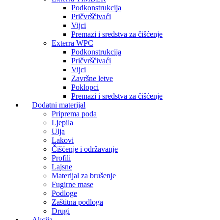
Podkonstrukcija
Pričvrščivaći
Vijci
Premazi i sredstva za čišćenje
Exterra WPC
Podkonstrukcija
Pričvrščivaći
Vijci
Završne letve
Poklopci
Premazi i sredstva za čišćenje
Dodatni materijal
Priprema poda
Ljepila
Ulja
Lakovi
Čišćenje i održavanje
Profili
Lajsne
Materijal za brušenje
Fugirne mase
Podloge
Zaštitna podloga
Drugi
Akcija