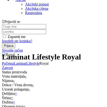
Akcijski popust
Akcijska cijena
Rasprodaja
Prijaviti se
Zapamti me
Izgubili ste lozinku?
Stvorite račun
Laminat Lifestyle Royal
Početna
Laminat
Lifestyle
Royal
Zatvori
Status proizvoda
Vrsta materijala
-
Nijansa
-
Dekor / Vrsta drveta
-
Uzorak polaganja
-
Debljina
+
Širina
+
Dužina
+
Oborene ivice
+