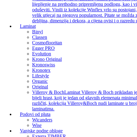
lijepljenje na prethodno pripremljenu podlogu, kao i v
oduševiti. Vinili iz kolekcije Winflex vrlo su postojan
velik utjecaj na njegovu popularnost. Pitate se možda z
debljina, dimenzija i dekora, a cijena ovisi i o razredu
Laminat
Binyl
Classen
Cosmoflooritan
Egger PRO
Evolution
Krono Original
Kronoswiss
Kronotex
Lifestyle
Organic
Original
Villeroy & Boch
Laminat Villeroy & Boch prikladan je z
bijeli hrast, koji je jedan od glavnih elemenata minimal
različiti, kolekcija Villeroy&Boch nudi laminate u bro
laminatima.
Podovi od pluta
Wicanders
Wise
Vanjske podne obloge
Exterra TIMBER