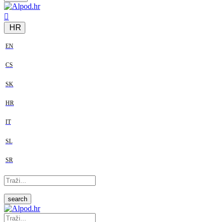
HR
EN
CS
SK
HR
IT
SL
SR
search