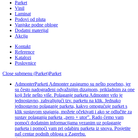
Parket
Vinil
Laminat
Podovi od pluta
Vanjske podne obloge
Dodatni materijal
Akcija
Kontakt
Reference
Katalozi
Poslovnice
Close submenu (Parket)
Parket
Admonter
Parketi Admonter zasigurno su nešto posebno, jer
su često nadograđeni odvažnijim dizajnom, prikladnim za one
koji žele nešto više. Polaganje parketa Admonter vrlo je
jednostavno, zahvaljujući tzv. parketu na klik. Jednako
jednostavno polaganje parketa, kakvo omogućuje parket s
klik sustavom spajanja, možete očekivati i ako se odlučite za
sustav polaganja parketa „pero + utor”. Rado ćemo vam
pomoći dodatnim informacijama vezanim uz polaganje
parketa i pomoći vam pri odabiru parketa iz snova. Posjetite
naš centar podnih obloga u Zagrebu.