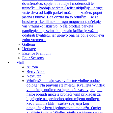
dovršenošću, spojem tradicije i modernosti te
trajnošću. Prodaja parketa Atelier uključuje i druge
vrste drva od kojih parket može biti izrađen, poput
jasena i bukve. Bez obzira na to odlučite li se za
hrastov parket ili neku drugu mogućnost, očekuje
vas vrhunsko iskustvo. Naša prodaja parketa
namijenjena je svima koji znaju koliko je važno
odabrati kvalitetu, jer upravo ona najbolje odolijeva
zubu vremena.
Galleria
Heritage
Essence Premium
Four Seasons
Vinil
Aurora
Berry Alloc
NextStep
Winflex
Zanimaju vas kvalitetne vinilne podne
obloge? Na pravom ste mjestu. Kvaliteta Winflex
vinila koje nudimo zasigurno će vas uvjeriti, a u
našoj ponudi možete pronaći vinil prikladan za
lijepljenje na prethodno pripremljenu podlogu,
kao i vinil na klik – sustav spajanja koji
omogućuje brzu i jednostavnu montažu. Omjer
kvalitete i cijene Winflex vinila zasigurno će vas