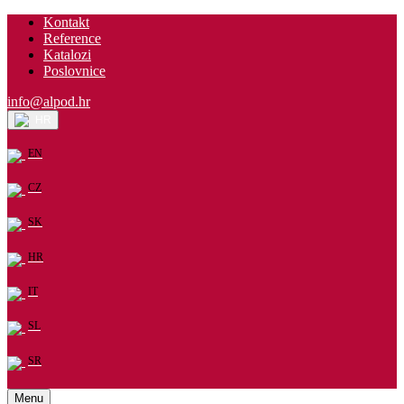
Kontakt
Reference
Katalozi
Poslovnice
info@alpod.hr
HR
EN
CZ
SK
HR
IT
SL
SR
Menu