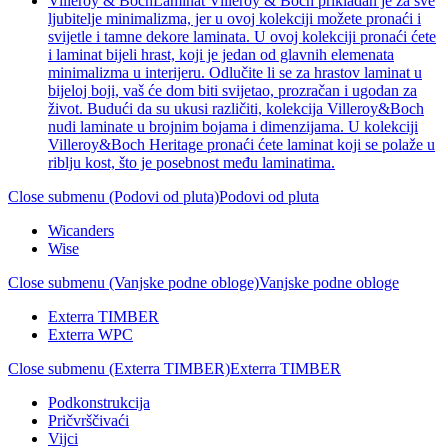
Villeroy & Boch
Laminat Villeroy & Boch prikladan je za sve
ljubitelje minimalizma, jer u ovoj kolekciji možete pronaći i
svijetle i tamne dekore laminata. U ovoj kolekciji pronaći ćete
i laminat bijeli hrast, koji je jedan od glavnih elemenata
minimalizma u interijeru. Odlučite li se za hrastov laminat u
bijeloj boji, vaš će dom biti svijetao, prozračan i ugodan za
život. Budući da su ukusi različiti, kolekcija Villeroy&Boch
nudi laminate u brojnim bojama i dimenzijama. U kolekciji
Villeroy&Boch Heritage pronaći ćete laminat koji se polaže u
riblju kost, što je posebnost među laminatima.
Close submenu (Podovi od pluta)
Podovi od pluta
Wicanders
Wise
Close submenu (Vanjske podne obloge)
Vanjske podne obloge
Exterra TIMBER
Exterra WPC
Close submenu (Exterra TIMBER)
Exterra TIMBER
Podkonstrukcija
Pričvrščivaći
Vijci