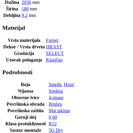
Dužina
2030
mm
Širina
180
mm
Debljina
9,2
mm
Materijal
Vrsta materijala
Furnet
Dekor / Vrsta drveta
HRAST
Gradacija
SELECT
Uzorak polaganja
Klasično
Podrobnosti
Boja
Smeđa
,
Hrast
Nijansa
Srednja
Oborene ivice
4-strane
Površinska obrada
Brušen
Površinska zaštita
Mat lakiran
Gornji sloj
0,60
Klasa protukliznosti
R12
Sustav montaže
5G Dry