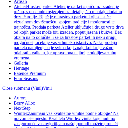
Artisan
Atelier
Hrastov parket Atelier je parket s pričom. Izrađen je
ručno, s posebnim osjećajem za detalje, što mu daje dodatnu
dozu čarolije. Riječ je o hrastovu parketu koji se ističe
vizualnom dovršenošću, spojem tradicije i modernosti te
trajnošću. Prodaja parketa Atelier uključuje i druge vrste drva
od kojih parket može biti izrađen, poput jasena i bukve. Bez
obzira na to odlučite li se za hrastov parket ili neku drugu
mogućnost, očekuje vas vrhunsko iskustvo. Naša prodaja
parketa namijenjena je svima koji znaju koliko je važno
odabrati kvalitetu, jer upravo ona najbolje odolijeva zubu
vremena.
Galleria
Heritage
Essence Premium
Four Seasons
Close submenu (Vinil)
Vinil
Aurora
Berry Alloc
NextStep
Winflex
Zanimaju vas kvalitetne vinilne podne obloge? Na
pravom ste mjestu. Kvaliteta Winflex vinila koje nudimo
zasigurno će vas uvjeriti, a u našoj ponudi možete pronaći