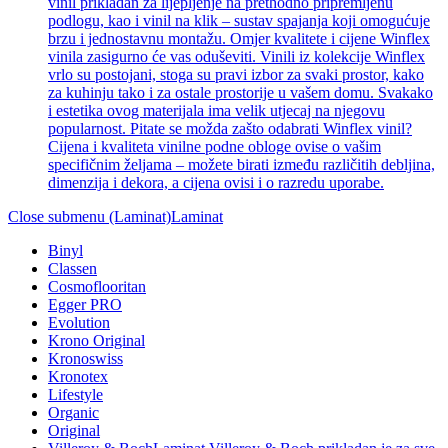
vinil prikladan za lijepljenje na prethodno pripremljenu
podlogu, kao i vinil na klik – sustav spajanja koji omogućuje
brzu i jednostavnu montažu. Omjer kvalitete i cijene Winflex
vinila zasigurno će vas oduševiti. Vinili iz kolekcije Winflex
vrlo su postojani, stoga su pravi izbor za svaki prostor, kako
za kuhinju tako i za ostale prostorije u vašem domu. Svakako
i estetika ovog materijala ima velik utjecaj na njegovu
popularnost. Pitate se možda zašto odabrati Winflex vinil?
Cijena i kvaliteta vinilne podne obloge ovise o vašim
specifičnim željama – možete birati između različitih debljina,
dimenzija i dekora, a cijena ovisi i o razredu uporabe.
Close submenu (Laminat)
Laminat
Binyl
Classen
Cosmoflooritan
Egger PRO
Evolution
Krono Original
Kronoswiss
Kronotex
Lifestyle
Organic
Original