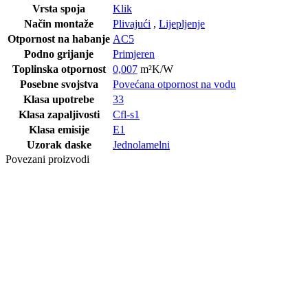
Vrsta spoja
Klik
Način montaže
Plivajući
,
Lijepljenje
Otpornost na habanje
AC5
Podno grijanje
Primjeren
Toplinska otpornost
0,007
m²K/W
Posebne svojstva
Povećana otpornost na vodu
Klasa upotrebe
33
Klasa zapaljivosti
Cfl-s1
Klasa emisije
E1
Uzorak daske
Jednolamelni
Povezani proizvodi