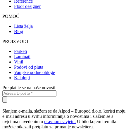
Reference
Floor designer
POMOĆ
Lista želja
Blog
PROIZVODI
Parketi
Laminati
Vinil
Podovi od pluta
Vanjske podne obloge
Katalogi
Pretplatite se na naše novosti
Slanjem e-maila, slažem se da Alpod – Europod d.o.o. koristi moju
e-mail adresu u svrhu informiranja o novostima i slažem se s
uvjetima navedenim u
pravnom savjetu.
U bilo kojem trenutku
možete otkazati pretplatu za primanje newslettera.