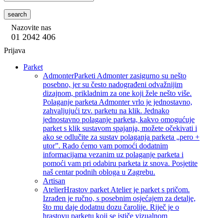
search
Nazovite nas
01 2042 406
Prijava
Parket
Admonter
Parketi Admonter zasigurno su nešto
posebno, jer su često nadograđeni odvažnijim
dizajnom, prikladnim za one koji žele nešto više.
Polaganje parketa Admonter vrlo je jednostavno,
zahvaljujući tzv. parketu na klik. Jednako
jednostavno polaganje parketa, kakvo omogućuje
parket s klik sustavom spajanja, možete očekivati i
ako se odlučite za sustav polaganja parketa „pero +
utor”. Rado ćemo vam pomoći dodatnim
informacijama vezanim uz polaganje parketa i
pomoći vam pri odabiru parketa iz snova. Posjetite
naš centar podnih obloga u Zagrebu.
Artisan
Atelier
Hrastov parket Atelier je parket s pričom.
Izrađen je ručno, s posebnim osjećajem za detalje,
što mu daje dodatnu dozu čarolije. Riječ je o
hrastovu parketu koji se ističe vizualnom