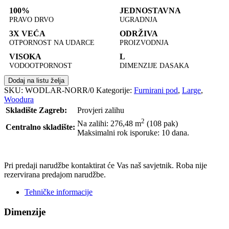
100%
JEDNOSTAVNA
PRAVO DRVO
UGRADNJA
3X VEĆA
ODRŽIVA
OTPORNOST NA UDARCE
PROIZVODNJA
VISOKA
L
VODOOTPORNOST
DIMENZIJE DASAKA
Dodaj na listu želja
SKU:
WODLAR-NORR/0
Kategorije:
Furnirani pod
,
Large
,
Woodura
Skladište Zagreb:
Provjeri zalihu
2
Na zalihi: 276,48
m
(108 pak)
Centralno skladište:
Maksimalni rok isporuke: 10 dana.
POŠALJI UPIT
Pri predaji narudžbe kontaktirat će Vas naš savjetnik. Roba nije
rezervirana predajom narudžbe.
Tehničke informacije
Dimenzije