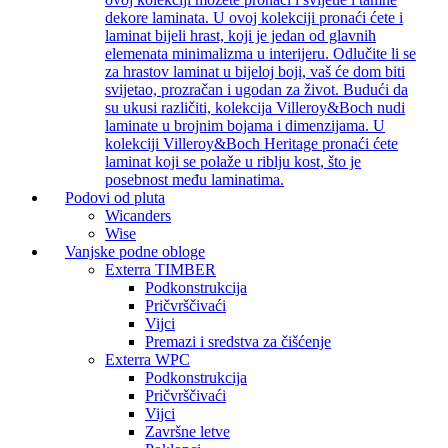
dekore laminata. U ovoj kolekciji pronaći ćete i
laminat bijeli hrast, koji je jedan od glavnih
elemenata minimalizma u interijeru. Odlučite li se
za hrastov laminat u bijeloj boji, vaš će dom biti
svijetao, prozračan i ugodan za život. Budući da
su ukusi različiti, kolekcija Villeroy&Boch nudi
laminate u brojnim bojama i dimenzijama. U
kolekciji Villeroy&Boch Heritage pronaći ćete
laminat koji se polaže u riblju kost, što je
posebnost među laminatima.
Podovi od pluta
Wicanders
Wise
Vanjske podne obloge
Exterra TIMBER
Podkonstrukcija
Pričvrščivaći
Vijci
Premazi i sredstva za čišćenje
Exterra WPC
Podkonstrukcija
Pričvrščivaći
Vijci
Završne letve