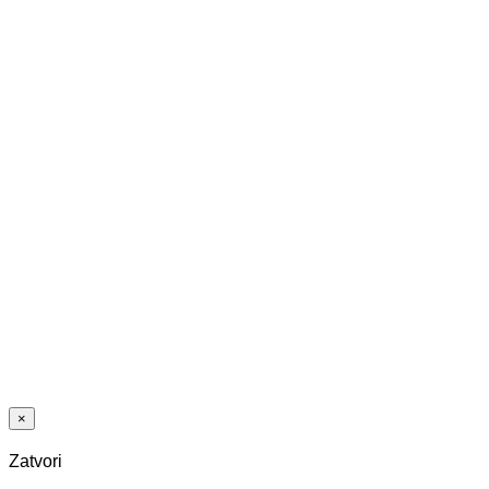
NATURE MAT
LAK 5G Dry
FURNET
HRAST
STEHAG
EARTH GREY
NATURE MAT
LAK 5G Dry
×
Zatvori