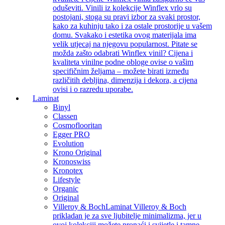
oduševiti. Vinili iz kolekcije Winflex vrlo su
postojani, stoga su pravi izbor za svaki prostor,
kako za kuhinju tako i za ostale prostorije u vašem
domu. Svakako i estetika ovog materijala ima
velik utjecaj na njegovu popularnost. Pitate se
možda zašto odabrati Winflex vinil? Cijena i
kvaliteta vinilne podne obloge ovise o vašim
specifičnim željama – možete birati između
različitih debljina, dimenzija i dekora, a cijena
ovisi i o razredu uporabe.
Laminat
Binyl
Classen
Cosmoflooritan
Egger PRO
Evolution
Krono Original
Kronoswiss
Kronotex
Lifestyle
Organic
Original
Villeroy & Boch
Laminat Villeroy & Boch
prikladan je za sve ljubitelje minimalizma, jer u
ovoj kolekciji možete pronaći i svijetle i tamne