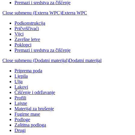
Premazi i sredstva za čišćenje
Close submenu (Exterra WPC)
Exterra WPC
Podkonstrukcija
Pričvrščivaći
Vijci
Završne letve
Poklopci
Premazi i sredstva za čišćenje
Close submenu (Dodatni materijal)
Dodatni materijal
Priprema poda
Ljepila
Ulja
Lakovi
Čišćenje i održavanje
Profili
Lajsne
Materijal za brušenje
Fugirne mase
Podloge
Zaštitna podloga
Drugi