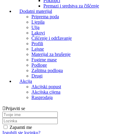
Poklopci
Premazi i sredstva za čišćenje
Dodatni materijal
Priprema poda
Ljepila
Ulja
Lakovi
Čišćenje i održavanje
Profili
Lajsne
Materijal za brušenje
Fugirne mase
Podloge
Zaštitna podloga
Drugi
Akcija
Akcijski popust
Akcijska cijena
Rasprodaja
Prijaviti se
Zapamti me
Izgubili ste lozinku?