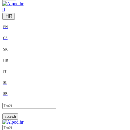
HR
EN
CS
SK
HR
IT
SL
SR
search