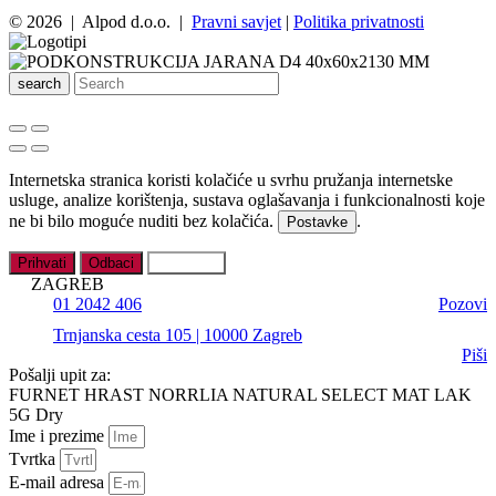
© 2026 | Alpod d.o.o. |
Pravni savjet
|
Politika privatnosti
search
Internetska stranica koristi kolačiće u svrhu pružanja internetske
usluge, analize korištenja, sustava oglašavanja i funkcionalnosti koje
ne bi bilo moguće nuditi bez kolačića.
.
Postavke
Prihvati
Odbaci
Postavke
ZAGREB
01 2042 406
Pozovi
Trnjanska cesta 105 | 10000 Zagreb
Piši
Pošalji upit za:
FURNET HRAST NORRLIA NATURAL SELECT MAT LAK
5G Dry
Ime i prezime
Tvrtka
E-mail adresa