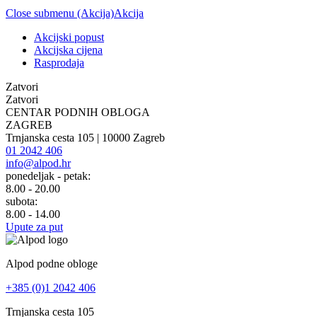
Close submenu (Akcija)
Akcija
Akcijski popust
Akcijska cijena
Rasprodaja
Zatvori
Zatvori
CENTAR PODNIH OBLOGA
ZAGREB
Trnjanska cesta 105 | 10000 Zagreb
01 2042 406
info@alpod.hr
ponedeljak - petak:
8.00 - 20.00
subota:
8.00 - 14.00
Upute za put
Alpod podne obloge
+385 (0)1 2042 406
Trnjanska cesta 105