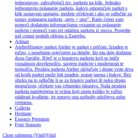
jednostavno, zahvaljujući tzv. parketu na klik. Jednako
jednostavno polaganje parketa, kakvo omogućuje parket s
klik sustavom spajanja, možete očekivati i ako se odlučite za
sustav polaganja parketa „pero + utor”. Rado ćemo vam
pomoći dodatnim informacijama vezanim uz polaganje
parketa i pomoći vam pri odabiru parketa iz snova. Posjetite
naš centar podnih obloga u Zagrebu.
Artisan
Atelier
Hrastov parket Atelier je parket s pričom. Izrađen je
ručno, s posebnim osjećajem za detalje, što mu daje dodatnu
dozu čarolije. Riječ je o hrastovu parketu koji se ističe
vizualnom dovršenošću, spojem tradicije i modernosti te
trajnošću. Prodaja parketa Atelier uključuje i druge vrste drva
od kojih parket može biti izrađen, poput jasena i bukve. Bez
obzira na to odlučite li se za hrastov parket ili neku drugu
mogućnost, očekuje vas vrhunsko iskustvo. Naša prodaja
parketa namijenjena je svima koji znaju koliko je važno
odabrati kvalitetu, jer upravo ona najbolje odolijeva zubu
vremena.
Galleria
Heritage
Essence Premium
Four Seasons
Close submenu (Vinil)
Vinil