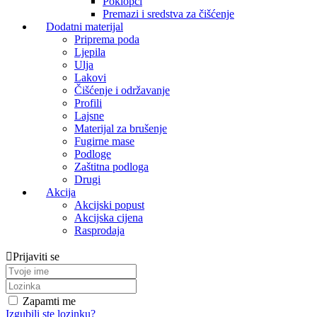
Poklopci
Premazi i sredstva za čišćenje
Dodatni materijal
Priprema poda
Ljepila
Ulja
Lakovi
Čišćenje i održavanje
Profili
Lajsne
Materijal za brušenje
Fugirne mase
Podloge
Zaštitna podloga
Drugi
Akcija
Akcijski popust
Akcijska cijena
Rasprodaja
Prijaviti se
Zapamti me
Izgubili ste lozinku?