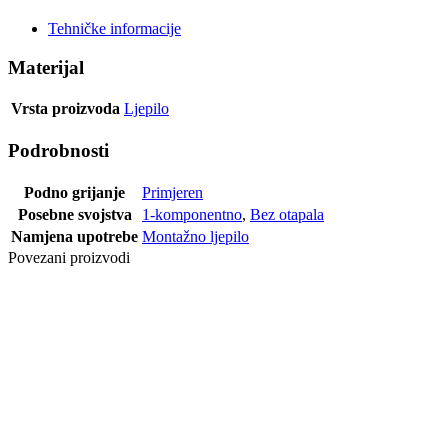
Tehničke informacije
Materijal
Vrsta proizvoda
Ljepilo
Podrobnosti
Podno grijanje
Primjeren
Posebne svojstva
1-komponentno
,
Bez otapala
Namjena upotrebe
Montažno ljepilo
Povezani proizvodi
LJEPILO
TOVCOL TP 5
D3 500 ML