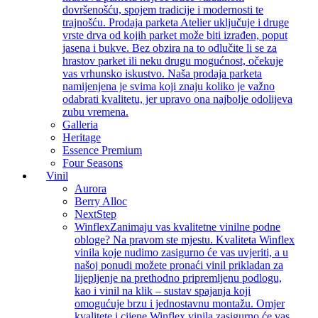
dovršenošću, spojem tradicije i modernosti te
trajnošću. Prodaja parketa Atelier uključuje i druge
vrste drva od kojih parket može biti izrađen, poput
jasena i bukve. Bez obzira na to odlučite li se za
hrastov parket ili neku drugu mogućnost, očekuje
vas vrhunsko iskustvo. Naša prodaja parketa
namijenjena je svima koji znaju koliko je važno
odabrati kvalitetu, jer upravo ona najbolje odolijeva
zubu vremena.
Galleria
Heritage
Essence Premium
Four Seasons
Vinil
Aurora
Berry Alloc
NextStep
Winflex
Zanimaju vas kvalitetne vinilne podne
obloge? Na pravom ste mjestu. Kvaliteta Winflex
vinila koje nudimo zasigurno će vas uvjeriti, a u
našoj ponudi možete pronaći vinil prikladan za
lijepljenje na prethodno pripremljenu podlogu,
kao i vinil na klik – sustav spajanja koji
omogućuje brzu i jednostavnu montažu. Omjer
kvalitete i cijene Winflex vinila zasigurno će vas