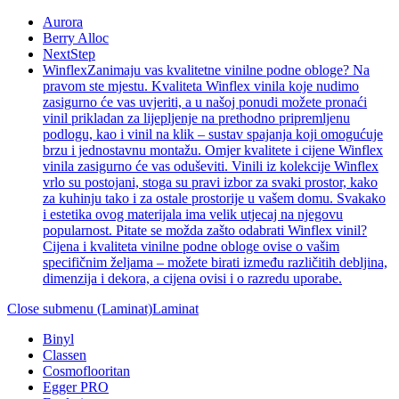
Aurora
Berry Alloc
NextStep
Winflex
Zanimaju vas kvalitetne vinilne podne obloge? Na
pravom ste mjestu. Kvaliteta Winflex vinila koje nudimo
zasigurno će vas uvjeriti, a u našoj ponudi možete pronaći
vinil prikladan za lijepljenje na prethodno pripremljenu
podlogu, kao i vinil na klik – sustav spajanja koji omogućuje
brzu i jednostavnu montažu. Omjer kvalitete i cijene Winflex
vinila zasigurno će vas oduševiti. Vinili iz kolekcije Winflex
vrlo su postojani, stoga su pravi izbor za svaki prostor, kako
za kuhinju tako i za ostale prostorije u vašem domu. Svakako
i estetika ovog materijala ima velik utjecaj na njegovu
popularnost. Pitate se možda zašto odabrati Winflex vinil?
Cijena i kvaliteta vinilne podne obloge ovise o vašim
specifičnim željama – možete birati između različitih debljina,
dimenzija i dekora, a cijena ovisi i o razredu uporabe.
Close submenu (Laminat)
Laminat
Binyl
Classen
Cosmoflooritan
Egger PRO