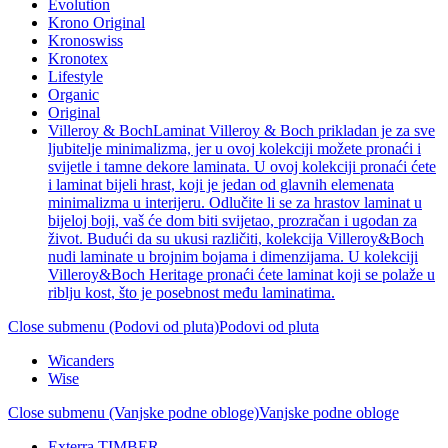
Evolution
Krono Original
Kronoswiss
Kronotex
Lifestyle
Organic
Original
Villeroy & Boch
Laminat Villeroy & Boch prikladan je za sve
ljubitelje minimalizma, jer u ovoj kolekciji možete pronaći i
svijetle i tamne dekore laminata. U ovoj kolekciji pronaći ćete
i laminat bijeli hrast, koji je jedan od glavnih elemenata
minimalizma u interijeru. Odlučite li se za hrastov laminat u
bijeloj boji, vaš će dom biti svijetao, prozračan i ugodan za
život. Budući da su ukusi različiti, kolekcija Villeroy&Boch
nudi laminate u brojnim bojama i dimenzijama. U kolekciji
Villeroy&Boch Heritage pronaći ćete laminat koji se polaže u
riblju kost, što je posebnost među laminatima.
Close submenu (Podovi od pluta)
Podovi od pluta
Wicanders
Wise
Close submenu (Vanjske podne obloge)
Vanjske podne obloge
Exterra TIMBER