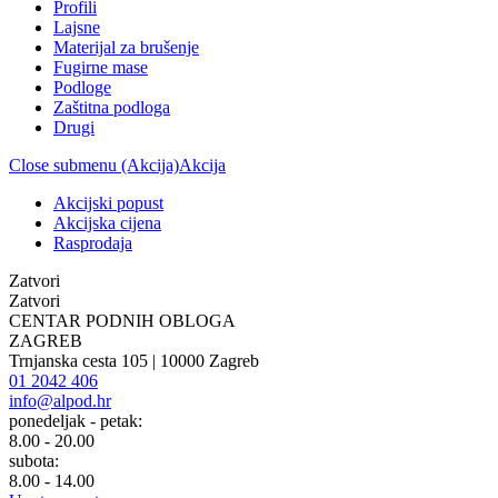
Profili
Lajsne
Materijal za brušenje
Fugirne mase
Podloge
Zaštitna podloga
Drugi
Close submenu (Akcija)
Akcija
Akcijski popust
Akcijska cijena
Rasprodaja
Zatvori
Zatvori
CENTAR PODNIH OBLOGA
ZAGREB
Trnjanska cesta 105 | 10000 Zagreb
01 2042 406
info@alpod.hr
ponedeljak - petak:
8.00 - 20.00
subota:
8.00 - 14.00