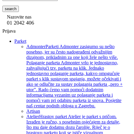
search
Nazovite nas
01 2042 406
Prijava
Parket
Admonter
Parketi Admonter zasigurno su nešto
posebno, jer su često nadograđeni odvažnijim
dizajnom, prikladnim za one koji žele nešto više.
Polaganje parketa Admonter vrlo je jednostavno,
zahvaljujući tzv. parketu na klik. Jednako
jednostavno polaganje parketa, kakvo omogućuje
parket s klik sustavom spajanja, možete očekivati i
ako se odlučite za sustav polaganja parketa „pero +
utor”. Rado ćemo vam pomoći dodatnim
informacijama vezanim uz polaganje parketa i
pomoći vam pri odabiru parketa iz snova. Posjetite
naš centar podnih obloga u Zagrebu.
Artisan
Atelier
Hrastov parket Atelier je parket s pričom.
Izrađen je ručno, s posebnim osjećajem za detalje,
što mu daje dodatnu dozu čarolije. Riječ je o
hrastovu parketu koji se ističe vizualnom