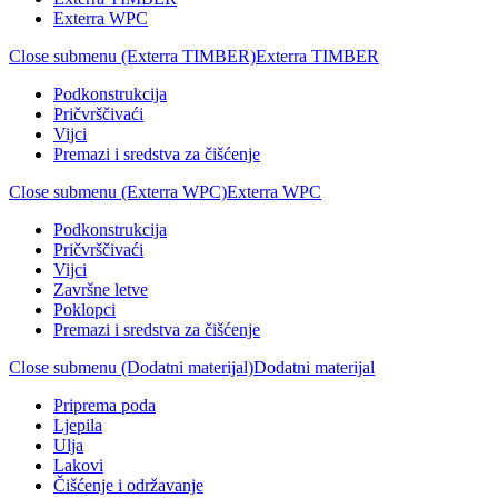
Exterra WPC
Close submenu (Exterra TIMBER)
Exterra TIMBER
Podkonstrukcija
Pričvrščivaći
Vijci
Premazi i sredstva za čišćenje
Close submenu (Exterra WPC)
Exterra WPC
Podkonstrukcija
Pričvrščivaći
Vijci
Završne letve
Poklopci
Premazi i sredstva za čišćenje
Close submenu (Dodatni materijal)
Dodatni materijal
Priprema poda
Ljepila
Ulja
Lakovi
Čišćenje i održavanje