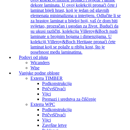
dekore laminata. U ovoj kolekciji pronaći ćete i
laminat bijeli hrast, koji je jedan od glavnih
elemenata minimalizma u interijeru. Odlučite li se
za hrastov laminat u bijeloj boji, vaš će dom biti
svijetao, prozračan i ugodan za život. Budući da
su ukusi različiti, kolekcija Villeroy&Boch nudi
laminate u brojnim bojama i dimenzijama. U
kolekciji Villeroy&Boch Heritage pronaći ćete
laminat koji se polaže u riblju kost, što je
posebnost među laminatima.
Podovi od pluta
Wicanders
Wise
Vanjske podne obloge
Exterra TIMBER
Podkonstrukcija
Pričvrščivaći
Vijci
Premazi i sredstva za čišćenje
Exterra WPC
Podkonstrukcija
Pričvrščivaći
Vijci
Završne letve