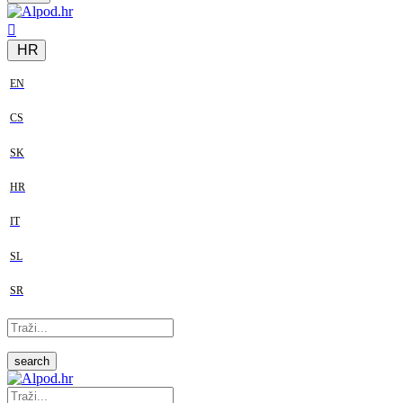
HR
EN
CS
SK
HR
IT
SL
SR
search