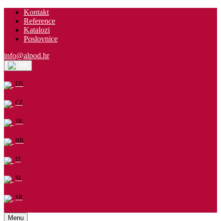
Kontakt
Reference
Katalozi
Poslovnice
info@alpod.hr
HR
EN
CZ
SK
HR
IT
SL
SR
Menu