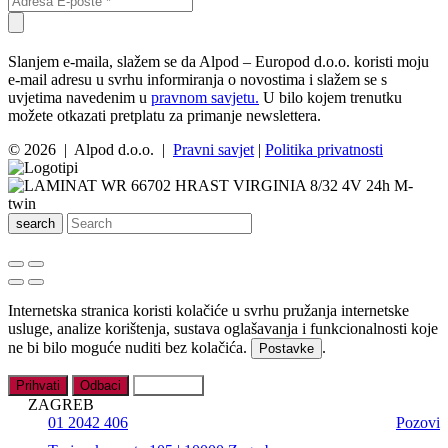
Slanjem e-maila, slažem se da Alpod – Europod d.o.o. koristi moju
e-mail adresu u svrhu informiranja o novostima i slažem se s
uvjetima navedenim u
pravnom savjetu.
U bilo kojem trenutku
možete otkazati pretplatu za primanje newslettera.
© 2026 | Alpod d.o.o. |
Pravni savjet
|
Politika privatnosti
search
Internetska stranica koristi kolačiće u svrhu pružanja internetske
usluge, analize korištenja, sustava oglašavanja i funkcionalnosti koje
ne bi bilo moguće nuditi bez kolačića.
.
Postavke
Prihvati
Odbaci
Postavke
ZAGREB
01 2042 406
Pozovi