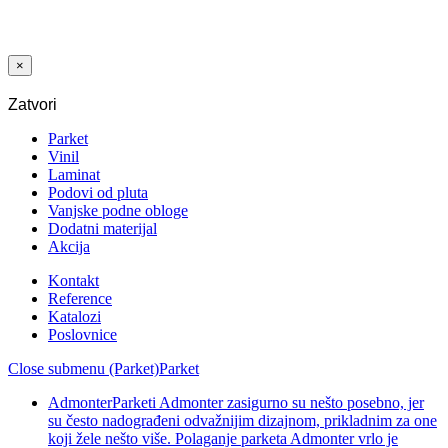
SCHÖNOX
COMBILEIT
1K 14 KG
×
Zatvori
Parket
Vinil
Laminat
Podovi od pluta
Vanjske podne obloge
Dodatni materijal
Akcija
Kontakt
Reference
Katalozi
Poslovnice
Close submenu (Parket)
Parket
Admonter
Parketi Admonter zasigurno su nešto posebno, jer
su često nadograđeni odvažnijim dizajnom, prikladnim za one
koji žele nešto više. Polaganje parketa Admonter vrlo je