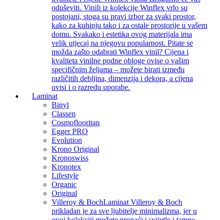
oduševiti. Vinili iz kolekcije Winflex vrlo su
postojani, stoga su pravi izbor za svaki prostor,
kako za kuhinju tako i za ostale prostorije u vašem
domu. Svakako i estetika ovog materijala ima
velik utjecaj na njegovu popularnost. Pitate se
možda zašto odabrati Winflex vinil? Cijena i
kvaliteta vinilne podne obloge ovise o vašim
specifičnim željama – možete birati između
različitih debljina, dimenzija i dekora, a cijena
ovisi i o razredu uporabe.
Laminat
Binyl
Classen
Cosmoflooritan
Egger PRO
Evolution
Krono Original
Kronoswiss
Kronotex
Lifestyle
Organic
Original
Villeroy & Boch
Laminat Villeroy & Boch
prikladan je za sve ljubitelje minimalizma, jer u
ovoj kolekciji možete pronaći i svijetle i tamne