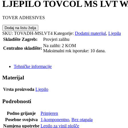
LJEPILO TOVCOL MS LVT W
TOVER ADHESIVES
Dodaj na listu želja
SKU:
TOVADH-MSLVT4
Kategorije:
Dodatni materijal
,
Ljepila
Skladište Zagreb:
Provjeri zalihu
Na zalihi: 2 KOM
Centralno skladište:
Maksimalni rok isporuke: 10 dana.
POŠALJI UPIT
Tehničke informacije
Materijal
Vrsta proizvoda
Ljepilo
Podrobnosti
Podno grijanje
Primjeren
Posebne svojstva
1-komponentno
,
Bez otapala
Namjena upotrebe
Lepilo za vinil plošče