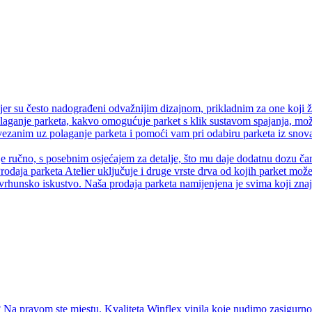
er su često nadograđeni odvažnijim dizajnom, prikladnim za one koji ž
olaganje parketa, kakvo omogućuje parket s klik sustavom spajanja, može
anim uz polaganje parketa i pomoći vam pri odabiru parketa iz snova.
je ručno, s posebnim osjećajem za detalje, što mu daje dodatnu dozu čaro
rodaja parketa Atelier uključuje i druge vrste drva od kojih parket može 
vrhunsko iskustvo. Naša prodaja parketa namijenjena je svima koji znaju
Na pravom ste mjestu. Kvaliteta Winflex vinila koje nudimo zasigurno ć