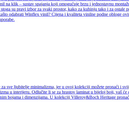
inil na klik – sustav spajanja koji omogućuje brzu i jednostavnu montažu
i, stoga su pravi izbor za svaki prostor, kako za kuhinju tako i za ostal
ašto odabrati Winflex vinil? Cijena i kvaliteta vinilne podne obloge ovi
 uporabe.
a sve ljubitelje minimalizma, jer u ovoj kolekciji možete pronaći i svij
izma u interijeru. Odlučite li se za hrastov laminat u bijeloj boji, vaš ć
jnim bojama i dimenzijama. U kolekciji Villeroy&Boch Heritage pronaći 