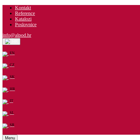
Kontakt
Reference
Katalozi
Poslovnice
info@alpod.hr
HR
EN
CZ
SK
HR
IT
SL
SR
Menu