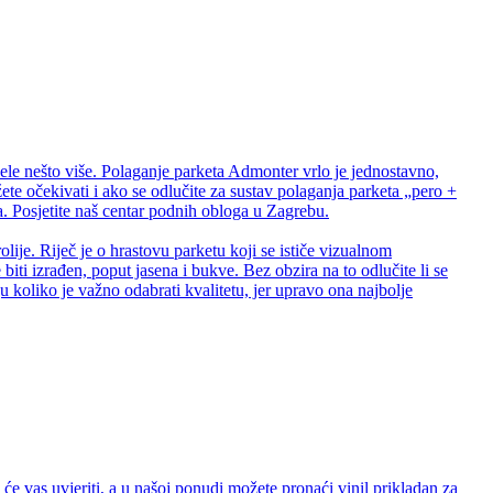
ele nešto više. Polaganje parketa Admonter vrlo je jednostavno,
te očekivati i ako se odlučite za sustav polaganja parketa „pero +
 Posjetite naš centar podnih obloga u Zagrebu.
lije. Riječ je o hrastovu parketu koji se ističe vizualnom
biti izrađen, poput jasena i bukve. Bez obzira na to odlučite li se
 koliko je važno odabrati kvalitetu, jer upravo ona najbolje
e vas uvjeriti, a u našoj ponudi možete pronaći vinil prikladan za