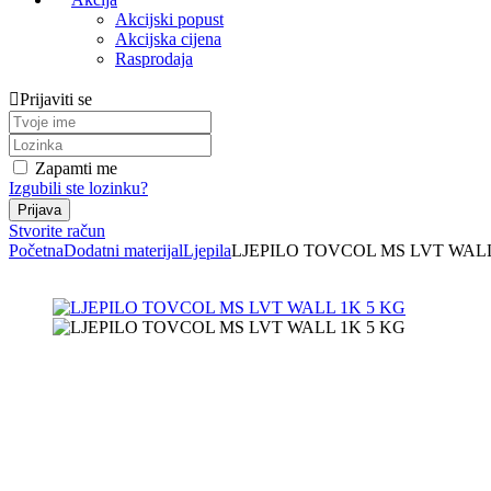
Akcijski popust
Akcijska cijena
Rasprodaja
Prijaviti se
Zapamti me
Izgubili ste lozinku?
Stvorite račun
Početna
Dodatni materijal
Ljepila
LJEPILO TOVCOL MS LVT WALL