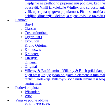
lijepljenje na prethodno pripremljenu podlogu, kao i v
oduševiti. Vinili iz kolekcije Winflex vrlo su postojan
velik utjecaj na njegovu popularnost. Pitate se možda z
debljina, dimenzija i dekora, a cijena ovisi i o razredu
Laminat
Binyl
Classen
Cosmoflooritan
Egger PRO
Evolution
Krono Original
Kronoswiss
Kronotex
Lifestyle
Organic
Original
Villeroy & Boch
Laminat Villeroy & Boch prikladan je z
bijeli hrast, koji je jedan od glavnih elemenata minimal
različiti, kolekcija Villeroy&Boch nudi laminate u bro
laminatima.
Podovi od pluta
Wicanders
Wise
Vanjske podne obloge
Exterra TIMBER