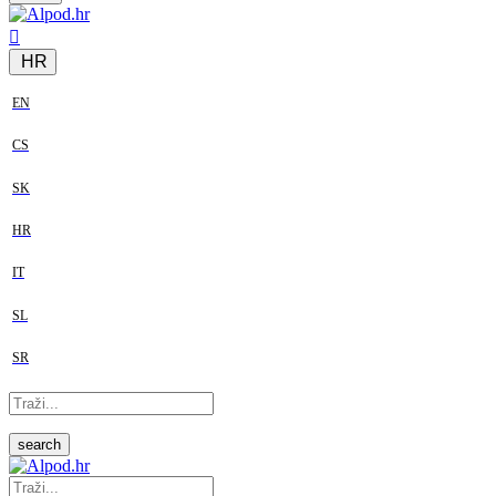
HR
EN
CS
SK
HR
IT
SL
SR
search