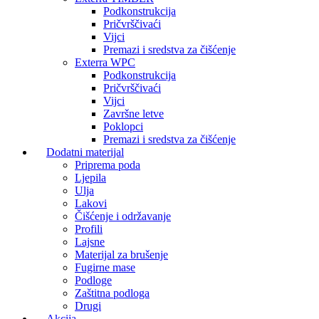
Podkonstrukcija
Pričvrščivaći
Vijci
Premazi i sredstva za čišćenje
Exterra WPC
Podkonstrukcija
Pričvrščivaći
Vijci
Završne letve
Poklopci
Premazi i sredstva za čišćenje
Dodatni materijal
Priprema poda
Ljepila
Ulja
Lakovi
Čišćenje i održavanje
Profili
Lajsne
Materijal za brušenje
Fugirne mase
Podloge
Zaštitna podloga
Drugi
Akcija