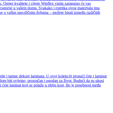
. Omjer kvalitete i cijene Winflex vinila zasigurno će vas
e prostorije u vašem domu. Svakako i estetika ovog materijala ima
se o vašim specifičnim željama – možete birati između različitih
etle i tamne dekore laminata. U ovoj kolekciji pronaći ćete i laminat
e dom biti svijetao, prozračan i ugodan za život. Budući da su ukusi
ćete laminat koji se polaže u riblju kost, što je posebnost među