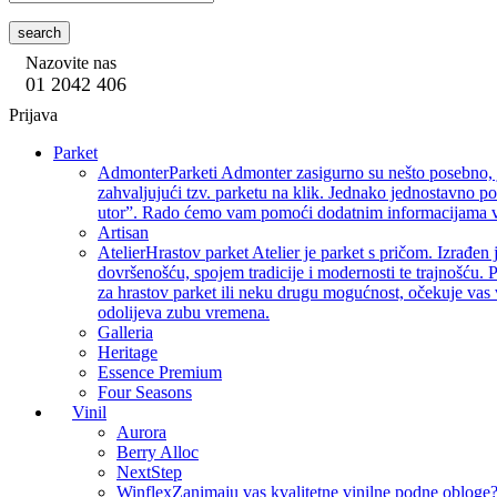
search
Nazovite nas
01 2042 406
Prijava
Parket
Admonter
Parketi Admonter zasigurno su nešto posebno, j
zahvaljujući tzv. parketu na klik. Jednako jednostavno p
utor”. Rado ćemo vam pomoći dodatnim informacijama vez
Artisan
Atelier
Hrastov parket Atelier je parket s pričom. Izrađen 
dovršenošću, spojem tradicije i modernosti te trajnošću. P
za hrastov parket ili neku drugu mogućnost, očekuje vas 
odolijeva zubu vremena.
Galleria
Heritage
Essence Premium
Four Seasons
Vinil
Aurora
Berry Alloc
NextStep
Winflex
Zanimaju vas kvalitetne vinilne podne obloge? 