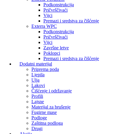
Podkonstrukcija
Pričvrščivaći
Vijci
Premazi i sredstva za čišćenje
Exterra WPC
Podkonstrukcija
Pričvrščivaći
Vijci
Završne letve
Poklopci
Premazi i sredstva za čišćenje
Dodatni materijal
Priprema poda
Ljepila
Ulja
Lakovi
Čišćenje i održavanje
Profili
Lajsne
Materijal za brušenje
Fugirne mase
Podloge
Zaštitna podloga
Drugi
Akcija