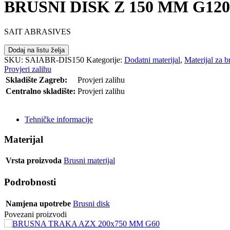
BRUSNI DISK Z 150 MM G120
SAIT ABRASIVES
Dodaj na listu želja
SKU:
SAIABR-DIS150
Kategorije:
Dodatni materijal
,
Materijal za b
Provjeri zalihu
Skladište Zagreb:
Provjeri zalihu
Centralno skladište:
Provjeri zalihu
POŠALJI UPIT
Tehničke informacije
Materijal
Vrsta proizvoda
Brusni materijal
Podrobnosti
Namjena upotrebe
Brusni disk
Povezani proizvodi