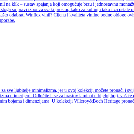
inil na klik – sustav spajanja koji omogućuje brzu i jednostavnu montažu
i, stoga su pravi izbor za svaki prostor, kako za kuhinju tako i za ostal
ašto odabrati Winflex vinil? Cijena i kvaliteta vinilne podne obloge ovi
 uporabe.
a sve ljubitelje minimalizma, jer u ovoj kolekciji možete pronaći i svij
izma u interijeru. Odlučite li se za hrastov laminat u bijeloj boji, vaš ć
jnim bojama i dimenzijama. U kolekciji Villeroy&Boch Heritage pronaći 