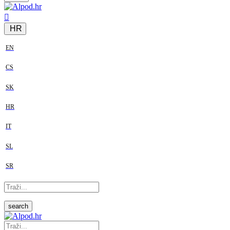
HR
EN
CS
SK
HR
IT
SL
SR
search