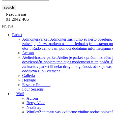
search
Nazovite nas
01 2042 406
Prijava
Parket
Admonter
Parketi Admonter zasigurno su nešto posebno, j
zahvaljujući tzv. parketu na klik. Jednako jednostavno p
utor”. Rado ćemo vam pomoći dodatnim informacijama vez
Artisan
Atelier
Hrastov parket Atelier je parket s pričom. Izrađen 
dovršenošću, spojem tradicije i modernosti te trajnošću. P
za hrastov parket ili neku drugu mogućnost, očekuje vas 
odolijeva zubu vremena.
Galleria
Heritage
Essence Premium
Four Seasons
Vinil
Aurora
Berry Alloc
NextStep
Winflex
Zanimaju vas kvalitetne vinilne podne obloge? 