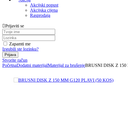
Akcijski popust
Akcijska cijena
Rasprodaja
Prijaviti se
Zapamti me
Izgubili ste lozinku?
Stvorite račun
Početna
Dodatni materijal
Materijal za brušenje
BRUSNI DISK Z 150 