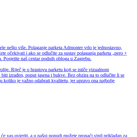
ele nešto više. Polaganje parketa Admonter vrlo je jednostavno,
te očekivati i ako se odlučite za sustav polaganja parketa „pero +
 Posjetite naš centar podnih obloga u Zagrebu.
lije. Riječ je o hrastovu parketu koji se ističe vizualnom
biti izrađen, poput jasena i bukve. Bez obzira na to odlučite li se
 koliko je važno odabrati kvalitetu, jer upravo ona najbolje
e vas uvjeriti, a u našoj ponudi možete pronaći vinil prikladan za