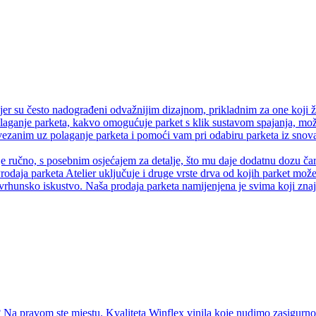
er su često nadograđeni odvažnijim dizajnom, prikladnim za one koji ž
olaganje parketa, kakvo omogućuje parket s klik sustavom spajanja, može
anim uz polaganje parketa i pomoći vam pri odabiru parketa iz snova.
je ručno, s posebnim osjećajem za detalje, što mu daje dodatnu dozu čaro
rodaja parketa Atelier uključuje i druge vrste drva od kojih parket može 
vrhunsko iskustvo. Naša prodaja parketa namijenjena je svima koji znaju
Na pravom ste mjestu. Kvaliteta Winflex vinila koje nudimo zasigurno ć