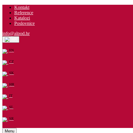
Kontakt
Reference
Katalozi
Poslovnice
info@alpod.hr
HR
EN
CZ
SK
HR
IT
SL
SR
Menu