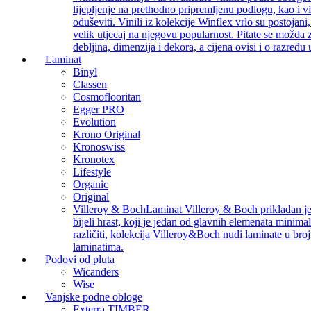
lijepljenje na prethodno pripremljenu podlogu, kao i v
oduševiti. Vinili iz kolekcije Winflex vrlo su postojan
velik utjecaj na njegovu popularnost. Pitate se možda z
debljina, dimenzija i dekora, a cijena ovisi i o razredu
Laminat
Binyl
Classen
Cosmoflooritan
Egger PRO
Evolution
Krono Original
Kronoswiss
Kronotex
Lifestyle
Organic
Original
Villeroy & Boch
Laminat Villeroy & Boch prikladan je z
bijeli hrast, koji je jedan od glavnih elemenata minimal
različiti, kolekcija Villeroy&Boch nudi laminate u bro
laminatima.
Podovi od pluta
Wicanders
Wise
Vanjske podne obloge
Exterra TIMBER