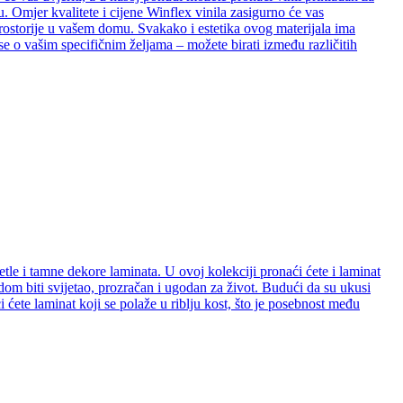
. Omjer kvalitete i cijene Winflex vinila zasigurno će vas
e prostorije u vašem domu. Svakako i estetika ovog materijala ima
se o vašim specifičnim željama – možete birati između različitih
etle i tamne dekore laminata. U ovoj kolekciji pronaći ćete i laminat
e dom biti svijetao, prozračan i ugodan za život. Budući da su ukusi
ćete laminat koji se polaže u riblju kost, što je posebnost među