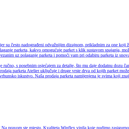
er su često nadograđeni odvažnijim dizajnom, prikladnim za one koji ž
olaganje parketa, kakvo omogućuje parket s klik sustavom spajanja, može
anim uz polaganje parketa i pomoći vam pri odabiru parketa iz snova.
je ručno, s posebnim osjećajem za detalje, što mu daje dodatnu dozu čaro
rodaja parketa Atelier uključuje i druge vrste drva od kojih parket može 
vrhunsko iskustvo. Naša prodaja parketa namijenjena je svima koji znaju
Na pravom ste mjestu. Kvaliteta Winflex vinila koje nudimo zasigurno ć