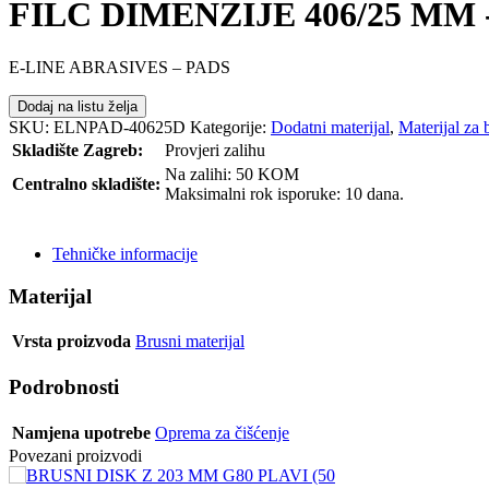
FILC DIMENZIJE 406/25 MM 
E-LINE ABRASIVES – PADS
Dodaj na listu želja
SKU:
ELNPAD-40625D
Kategorije:
Dodatni materijal
,
Materijal za 
Skladište Zagreb:
Provjeri zalihu
Na zalihi: 50 KOM
Centralno skladište:
Maksimalni rok isporuke: 10 dana.
POŠALJI UPIT
Tehničke informacije
Materijal
Vrsta proizvoda
Brusni materijal
Podrobnosti
Namjena upotrebe
Oprema za čišćenje
Povezani proizvodi