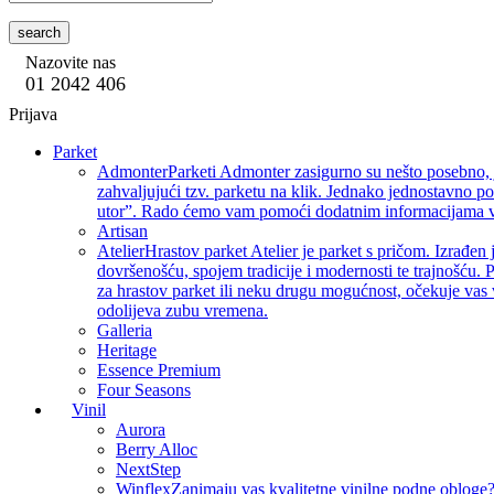
search
Nazovite nas
01 2042 406
Prijava
Parket
Admonter
Parketi Admonter zasigurno su nešto posebno, j
zahvaljujući tzv. parketu na klik. Jednako jednostavno p
utor”. Rado ćemo vam pomoći dodatnim informacijama vez
Artisan
Atelier
Hrastov parket Atelier je parket s pričom. Izrađen 
dovršenošću, spojem tradicije i modernosti te trajnošću. P
za hrastov parket ili neku drugu mogućnost, očekuje vas 
odolijeva zubu vremena.
Galleria
Heritage
Essence Premium
Four Seasons
Vinil
Aurora
Berry Alloc
NextStep
Winflex
Zanimaju vas kvalitetne vinilne podne obloge? 