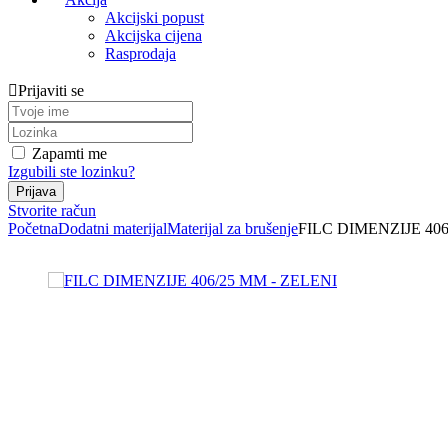
Akcijski popust
Akcijska cijena
Rasprodaja
Prijaviti se
Zapamti me
Izgubili ste lozinku?
Stvorite račun
Početna
Dodatni materijal
Materijal za brušenje
FILC DIMENZIJE 406