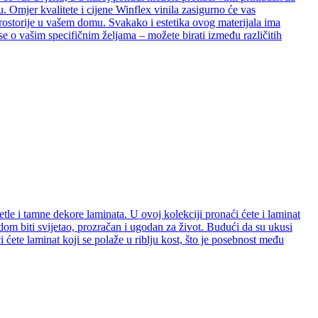
. Omjer kvalitete i cijene Winflex vinila zasigurno će vas
e prostorije u vašem domu. Svakako i estetika ovog materijala ima
se o vašim specifičnim željama – možete birati između različitih
etle i tamne dekore laminata. U ovoj kolekciji pronaći ćete i laminat
e dom biti svijetao, prozračan i ugodan za život. Budući da su ukusi
ćete laminat koji se polaže u riblju kost, što je posebnost među