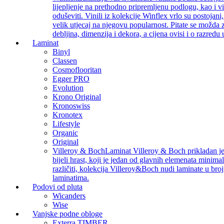
lijepljenje na prethodno pripremljenu podlogu, kao i v
oduševiti. Vinili iz kolekcije Winflex vrlo su postojan
velik utjecaj na njegovu popularnost. Pitate se možda z
debljina, dimenzija i dekora, a cijena ovisi i o razredu
Laminat
Binyl
Classen
Cosmoflooritan
Egger PRO
Evolution
Krono Original
Kronoswiss
Kronotex
Lifestyle
Organic
Original
Villeroy & Boch
Laminat Villeroy & Boch prikladan je z
bijeli hrast, koji je jedan od glavnih elemenata minimal
različiti, kolekcija Villeroy&Boch nudi laminate u bro
laminatima.
Podovi od pluta
Wicanders
Wise
Vanjske podne obloge
Exterra TIMBER