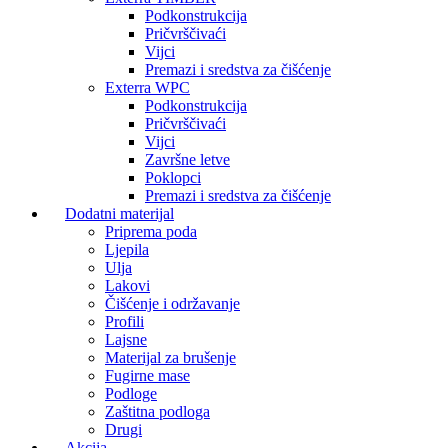
Podkonstrukcija
Pričvrščivaći
Vijci
Premazi i sredstva za čišćenje
Exterra WPC
Podkonstrukcija
Pričvrščivaći
Vijci
Završne letve
Poklopci
Premazi i sredstva za čišćenje
Dodatni materijal
Priprema poda
Ljepila
Ulja
Lakovi
Čišćenje i održavanje
Profili
Lajsne
Materijal za brušenje
Fugirne mase
Podloge
Zaštitna podloga
Drugi
Akcija