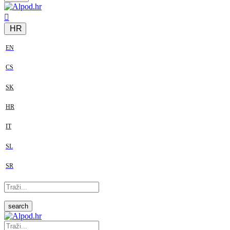
HR
EN
CS
SK
HR
IT
SL
SR
search