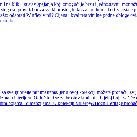
inil na klik – sustav spajanja koji omogućuje brzu i jednostavnu montažu
i, stoga su pravi izbor za svaki prostor, kako za kuhinju tako i za ostal
ašto odabrati Winflex vinil? Cijena i kvaliteta vinilne podne obloge ovi
 uporabe.
a sve ljubitelje minimalizma, jer u ovoj kolekciji možete pronaći i svij
izma u interijeru. Odlučite li se za hrastov laminat u bijeloj boji, vaš ć
jnim bojama i dimenzijama. U kolekciji Villeroy&Boch Heritage pronaći 