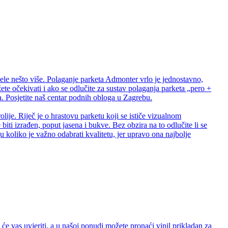
ele nešto više. Polaganje parketa Admonter vrlo je jednostavno,
te očekivati i ako se odlučite za sustav polaganja parketa „pero +
 Posjetite naš centar podnih obloga u Zagrebu.
lije. Riječ je o hrastovu parketu koji se ističe vizualnom
biti izrađen, poput jasena i bukve. Bez obzira na to odlučite li se
 koliko je važno odabrati kvalitetu, jer upravo ona najbolje
e vas uvjeriti, a u našoj ponudi možete pronaći vinil prikladan za