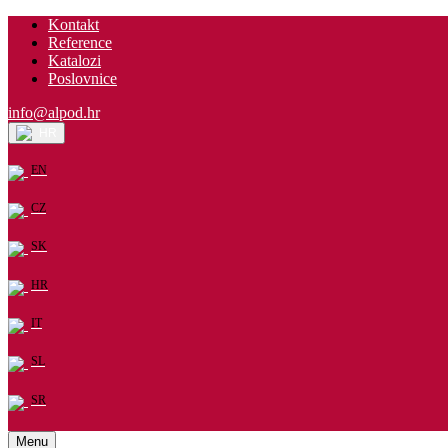
Kontakt
Reference
Katalozi
Poslovnice
info@alpod.hr
HR
EN
CZ
SK
HR
IT
SL
SR
Menu