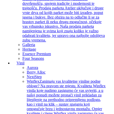
dovršenošću, spojem tradicije i modernosti te
trajnošću. Prodaja parketa Atelier uključuje i druge
vrste drva od kojih parket može biti izrađen, poput
jasena i bukve. Bez obzira na to odlučite li se za
hrastov parket ili neku drugu mogućnost, očekuje
vas vrhunsko iskustvo. Naša prodaja parketa
namijenjena je svima koji znaju koliko je važno
odabrati kvalitetu, jer upravo ona najbolje odolijeva
zubu vremena.
Galleria
Heritage
Essence Premium
Four Seasons
Vinil
Aurora
Berry Alloc
NextStep
Winflex
Zanimaju vas kvalitetne vinilne podne
obloge? Na pravom ste mjestu. Kvaliteta Winflex
vinila koje nudimo zasigurno će vas uvjeriti, a u
našoj ponudi možete pronaći vinil prikladan za
lijepljenje na prethodno pripremljenu podlogu,
kao i vinil na klik – sustav spajanja koji
omogućuje brzu i jednostavnu montažu. Omjer
kvalitete i cijene Winflex vinila zasigurno će vas