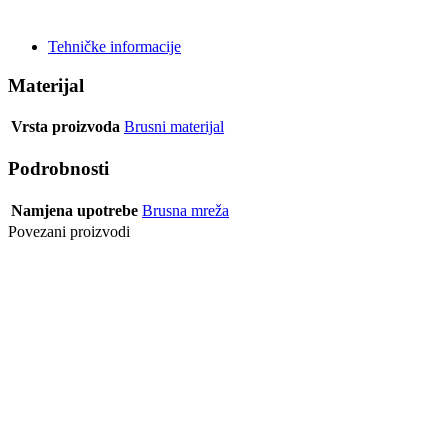
POŠALJI UPIT
Tehničke informacije
Materijal
Vrsta proizvoda
Brusni materijal
Podrobnosti
Namjena upotrebe
Brusna mreža
Povezani proizvodi
MREŽICA
BRUSNA
PREMJER 406
MM - C100