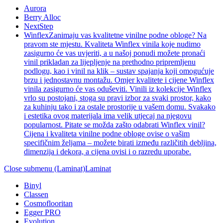
Aurora
Berry Alloc
NextStep
Winflex
Zanimaju vas kvalitetne vinilne podne obloge? Na
pravom ste mjestu. Kvaliteta Winflex vinila koje nudimo
zasigurno će vas uvjeriti, a u našoj ponudi možete pronaći
vinil prikladan za lijepljenje na prethodno pripremljenu
podlogu, kao i vinil na klik – sustav spajanja koji omogućuje
brzu i jednostavnu montažu. Omjer kvalitete i cijene Winflex
vinila zasigurno će vas oduševiti. Vinili iz kolekcije Winflex
vrlo su postojani, stoga su pravi izbor za svaki prostor, kako
za kuhinju tako i za ostale prostorije u vašem domu. Svakako
i estetika ovog materijala ima velik utjecaj na njegovu
popularnost. Pitate se možda zašto odabrati Winflex vinil?
Cijena i kvaliteta vinilne podne obloge ovise o vašim
specifičnim željama – možete birati između različitih debljina,
dimenzija i dekora, a cijena ovisi i o razredu uporabe.
Close submenu (Laminat)
Laminat
Binyl
Classen
Cosmoflooritan
Egger PRO
Evolution