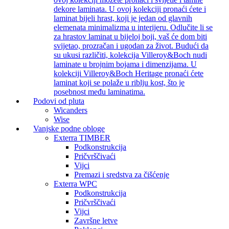
dekore laminata. U ovoj kolekciji pronaći ćete i
laminat bijeli hrast, koji je jedan od glavnih
elemenata minimalizma u interijeru. Odlučite li se
za hrastov laminat u bijeloj boji, vaš će dom biti
svijetao, prozračan i ugodan za život. Budući da
su ukusi različiti, kolekcija Villeroy&Boch nudi
laminate u brojnim bojama i dimenzijama. U
kolekciji Villeroy&Boch Heritage pronaći ćete
laminat koji se polaže u riblju kost, što je
posebnost među laminatima.
Podovi od pluta
Wicanders
Wise
Vanjske podne obloge
Exterra TIMBER
Podkonstrukcija
Pričvrščivaći
Vijci
Premazi i sredstva za čišćenje
Exterra WPC
Podkonstrukcija
Pričvrščivaći
Vijci
Završne letve