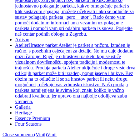
jednostavno, zahvaljujući tzv. parketu na klik. Jednako
jednostavno polaganje parketa, kakvo omogućuje parket s
klik sustavom spajanja, možete očekivati i ako se odlučite za
sustav polaganja parketa „pero + utor”. Rado ćemo vam
pomoći dodatnim informacijama vezanim uz polaganje
parketa i pomoći vam pri odabiru parketa iz snova. Posjetite
naš centar podnih obloga u Zagrebu.
Artisan
Atelier
Hrastov parket Atelier je parket s pričom. Izrađen je
ručno, s posebnim osjećajem za detalje, što mu daje dodatnu
dozu čarolije. Riječ je o hrastovu parketu koji se ističe
vizualnom dovršenošću, spojem tradicije i modernosti te
trajnošću. Prodaja parketa Atelier uključuje i druge vrste drva
od kojih parket može biti izrađen, poput jasena i bukve. Bez
obzira na to odlučite li se za hrastov parket ili neku drugu
mogućnost, očekuje vas vrhunsko iskustvo. Naša prodaja
parketa namijenjena je svima koji znaju koliko je važno
odabrati kvalitetu, jer upravo ona najbolje odolijeva zubu
vremena.
Galleria
Heritage
Essence Premium
Four Seasons
Close submenu (Vinil)
Vinil