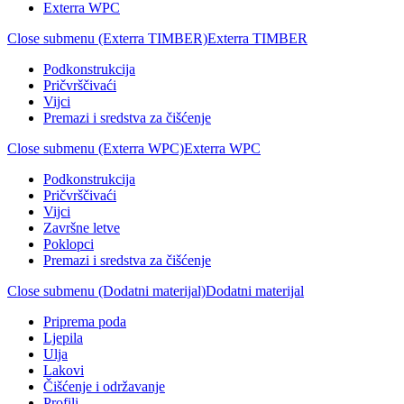
Exterra WPC
Close submenu (Exterra TIMBER)
Exterra TIMBER
Podkonstrukcija
Pričvrščivaći
Vijci
Premazi i sredstva za čišćenje
Close submenu (Exterra WPC)
Exterra WPC
Podkonstrukcija
Pričvrščivaći
Vijci
Završne letve
Poklopci
Premazi i sredstva za čišćenje
Close submenu (Dodatni materijal)
Dodatni materijal
Priprema poda
Ljepila
Ulja
Lakovi
Čišćenje i održavanje
Profili