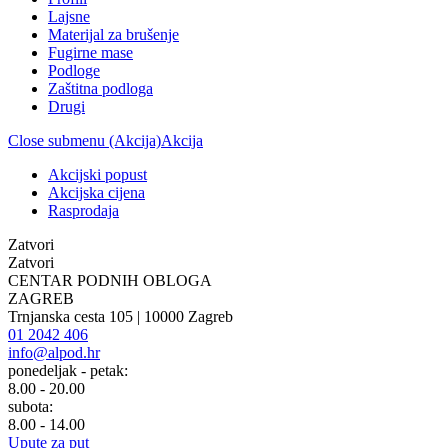
Lajsne
Materijal za brušenje
Fugirne mase
Podloge
Zaštitna podloga
Drugi
Close submenu (Akcija)
Akcija
Akcijski popust
Akcijska cijena
Rasprodaja
Zatvori
Zatvori
CENTAR PODNIH OBLOGA
ZAGREB
Trnjanska cesta 105 | 10000 Zagreb
01 2042 406
info@alpod.hr
ponedeljak - petak:
8.00 - 20.00
subota:
8.00 - 14.00
Upute za put