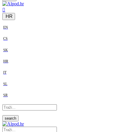
HR
EN
CS
SK
HR
IT
SL
SR
search