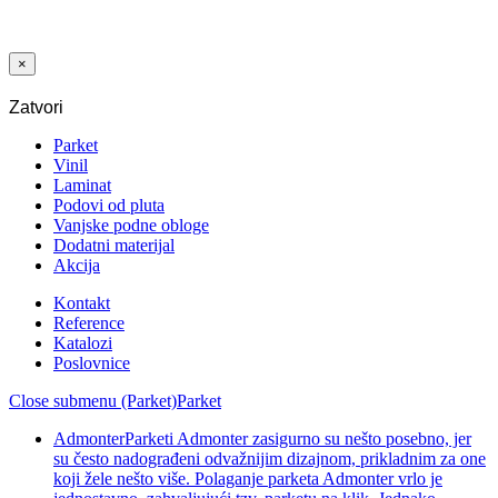
250x750 MM
G60 MIX
PLAVA
×
Zatvori
Parket
Vinil
Laminat
Podovi od pluta
Vanjske podne obloge
Dodatni materijal
Akcija
Kontakt
Reference
Katalozi
Poslovnice
Close submenu (Parket)
Parket
Admonter
Parketi Admonter zasigurno su nešto posebno, jer
su često nadograđeni odvažnijim dizajnom, prikladnim za one
koji žele nešto više. Polaganje parketa Admonter vrlo je