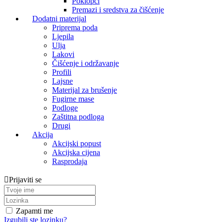
Poklopci
Premazi i sredstva za čišćenje
Dodatni materijal
Priprema poda
Ljepila
Ulja
Lakovi
Čišćenje i održavanje
Profili
Lajsne
Materijal za brušenje
Fugirne mase
Podloge
Zaštitna podloga
Drugi
Akcija
Akcijski popust
Akcijska cijena
Rasprodaja
Prijaviti se
Zapamti me
Izgubili ste lozinku?