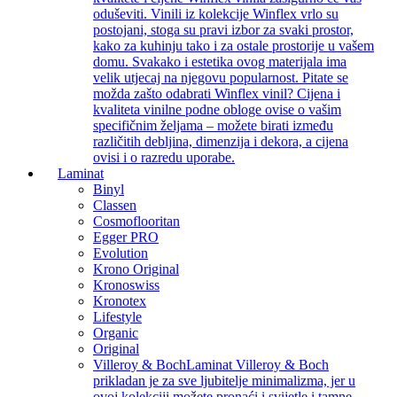
oduševiti. Vinili iz kolekcije Winflex vrlo su
postojani, stoga su pravi izbor za svaki prostor,
kako za kuhinju tako i za ostale prostorije u vašem
domu. Svakako i estetika ovog materijala ima
velik utjecaj na njegovu popularnost. Pitate se
možda zašto odabrati Winflex vinil? Cijena i
kvaliteta vinilne podne obloge ovise o vašim
specifičnim željama – možete birati između
različitih debljina, dimenzija i dekora, a cijena
ovisi i o razredu uporabe.
Laminat
Binyl
Classen
Cosmoflooritan
Egger PRO
Evolution
Krono Original
Kronoswiss
Kronotex
Lifestyle
Organic
Original
Villeroy & Boch
Laminat Villeroy & Boch
prikladan je za sve ljubitelje minimalizma, jer u
ovoj kolekciji možete pronaći i svijetle i tamne