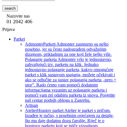
search
Nazovite nas
01 2042 406
Prijava
Parket
Admonter
Parketi Admonter zasigurno su nešto
posebno, jer su često nadograđeni odvažnijim
dizajnom, prikladnim za one koji žele nešto više.
Polaganje parketa Admonter vrlo je jednostavno,
zahvaljujući tzv. parketu na klik. Jednako
jednostavno polaganje parketa, kakvo omogućuje
parket s klik sustavom spajanja, možete očekivati i
ako se odlučite za sustav polaganja parketa „pero +
utor”. Rado ćemo vam pomoći dodatnim
informacijama vezanim uz polaganje parketa i
pomoći vam pri odabiru parketa iz snova. Posjetite
naš centar podnih obloga u Zagrebu.
Artisan
Atelier
Hrastov parket Atelier je parket s pričom.
Izrađen je ručno, s posebnim osjećajem za detalje,
što mu daje dodatnu dozu čarolije. Riječ je o
hrastovu parketu koji se ističe vizualnom