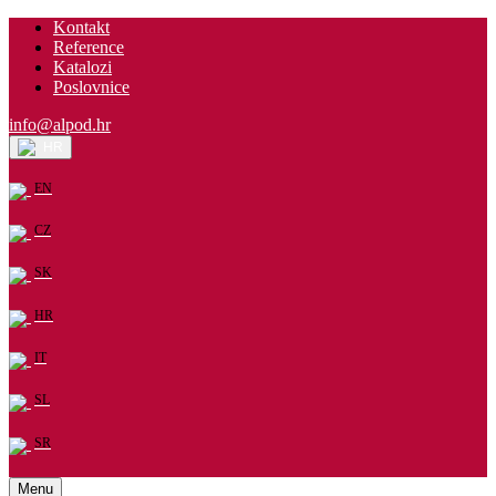
Kontakt
Reference
Katalozi
Poslovnice
info@alpod.hr
HR
EN
CZ
SK
HR
IT
SL
SR
Menu