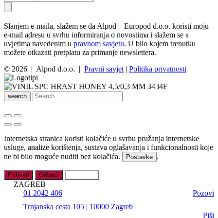
Slanjem e-maila, slažem se da Alpod – Europod d.o.o. koristi moju
e-mail adresu u svrhu informiranja o novostima i slažem se s
uvjetima navedenim u
pravnom savjetu.
U bilo kojem trenutku
možete otkazati pretplatu za primanje newslettera.
© 2026 | Alpod d.o.o. |
Pravni savjet
|
Politika privatnosti
search
Internetska stranica koristi kolačiće u svrhu pružanja internetske
usluge, analize korištenja, sustava oglašavanja i funkcionalnosti koje
ne bi bilo moguće nuditi bez kolačića.
.
Postavke
Prihvati
Odbaci
Postavke
ZAGREB
01 2042 406
Pozovi
Trnjanska cesta 105 | 10000 Zagreb
Piši