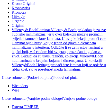
Krono Original
Kronoswiss
Kronotex
Lifestyle
Organic
Original
Villeroy & Boch
Laminat Villeroy & Boch prikladan je za sve
ljubitelje minimalizma, jer u ovoj kolekciji možete pronaći i
svijetle i tamne dekore laminata. U ovoj kolekciji pronaći ćete
i laminat bijeli hrast, koji je jedan od glavnih elemenata
minimalizma u interijeru. Odlučite li se za hrastov laminat u
bijeloj boji, vaš će dom biti svijetao, prozračan i ugodan za
život. Budući da su ukusi različiti, kolekcija Villeroy&Boch
nudi laminate u brojnim bojama i dimenzijama. U kolekciji
Villeroy&Boch Heritage pronaći ćete laminat koji se polaže u
riblju kost, što je posebnost među laminatima.
Close submenu (Podovi od pluta)
Podovi od pluta
Wicanders
Wise
Close submenu (Vanjske podne obloge)
Vanjske podne obloge
Exterra TIMBER