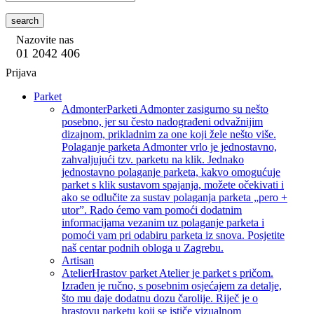
search
Nazovite nas
01 2042 406
Prijava
Parket
Admonter
Parketi Admonter zasigurno su nešto
posebno, jer su često nadograđeni odvažnijim
dizajnom, prikladnim za one koji žele nešto više.
Polaganje parketa Admonter vrlo je jednostavno,
zahvaljujući tzv. parketu na klik. Jednako
jednostavno polaganje parketa, kakvo omogućuje
parket s klik sustavom spajanja, možete očekivati i
ako se odlučite za sustav polaganja parketa „pero +
utor”. Rado ćemo vam pomoći dodatnim
informacijama vezanim uz polaganje parketa i
pomoći vam pri odabiru parketa iz snova. Posjetite
naš centar podnih obloga u Zagrebu.
Artisan
Atelier
Hrastov parket Atelier je parket s pričom.
Izrađen je ručno, s posebnim osjećajem za detalje,
što mu daje dodatnu dozu čarolije. Riječ je o
hrastovu parketu koji se ističe vizualnom