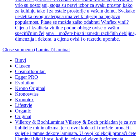
vrlo su postojani, stoga su pravi izbor za svaki prostor, kako
za kuhinju tako i za ostale prostorije u vašem domu. Svakako
i estetika ovog materijala ima velik utjecaj na njegovu
popularnost. Pitate se možda zašto odabrati Winflex vinil?
Cijena i kvaliteta vinilne podne obloge ovise o vašim
specifičnim željama – možete birati između različitih debljina,
dimenzija i dekora, a cijena ovisi i o razredu uporabe.
Close submenu (Laminat)
Laminat
Binyl
Classen
Cosmoflooritan
Egger PRO
Evolution
Krono Original
Kronoswiss
Kronotex
Lifestyle
Organic
Original
Villeroy & Boch
Laminat Villeroy & Boch prikladan je za sve
ljubitelje minimalizma, jer u ovoj kolekciji možete pronaći i
svijetle i tamne dekore laminata. U ovoj kolekciji pronaći ćete
i laminat bijeli hrast, koji je jedan od glavnih elemenata