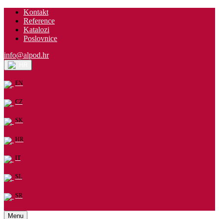
Kontakt
Reference
Katalozi
Poslovnice
info@alpod.hr
HR
EN
CZ
SK
HR
IT
SL
SR
Menu