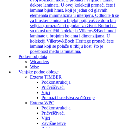
dekore laminata. U ovoj kolekciji pronaći ćete i
laminat bijeli hrast, koji je jedan od glavnih
elemenata minimalizma u interijeru. Odlučite li se
za hrastov laminat u bijeloj boji, vaš će dom biti
svijetao, prozračan i ugodan za život. Budući da
su ukusi različiti, kolekcija Villeroy&Boch nudi
laminate u brojnim bojama i dimenzijama. U
kolekciji Villeroy&Boch Heritage pronaći ćete
laminat koji se polaže u riblju kost, što je
posebnost među laminatima.
Podovi od pluta
Wicanders
Wise
Vanjske podne obloge
Exterra TIMBER
Podkonstrukcija
Pričvrščivaći
Vijci
Premazi i sredstva za čišćenje
Exterra WPC
Podkonstrukcija
Pričvrščivaći
Vijci
Završne letve