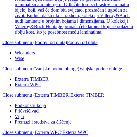
minimalizma u interijeru. Odlučite li se za hrastov laminat u
bijeloj boji, vaš će dom biti svijetao, prozračan i ugodan za
život. Budući da su ukusi različiti, kolekcija Villeroy&Boch
nudi laminate u brojnim bojama i dimenzijama. U kolekciji
Villeroy&Boch Heritage pronaći ćete laminat koji se polaže u
riblju kost, što je posebnost među laminatima.
Close submenu (Podovi od pluta)
Podovi od pluta
Wicanders
Wise
Close submenu (Vanjske podne obloge)
Vanjske podne obloge
Exterra TIMBER
Exterra WPC
Close submenu (Exterra TIMBER)
Exterra TIMBER
Podkonstrukcija
Pričvrščivaći
Vijci
Premazi i sredstva za čišćenje
Close submenu (Exterra WPC)
Exterra WPC