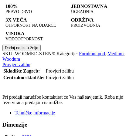
100%
JEDNOSTAVNA
PRAVO DRVO
UGRADNJA
3X VEĆA
ODRŽIVA
OTPORNOST NA UDARCE
PROIZVODNJA
VISOKA
VODOOTPORNOST
Dodaj na listu želja
SKU:
WODMED-STEN/0
Kategorije:
Furnirani pod
,
Medium
,
Woodura
Provjeri zalihu
Skladište Zagreb:
Provjeri zalihu
Centralno skladište:
Provjeri zalihu
POŠALJI UPIT
Pri predaji narudžbe kontaktirat će Vas naš savjetnik. Roba nije
rezervirana predajom narudžbe.
Tehničke informacije
Dimenzije