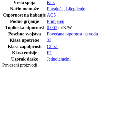
Vrsta spoja
Klik
Način montaže
Plivajući
,
Lijepljenje
Otpornost na habanje
AC5
Podno grijanje
Primjeren
Toplinska otpornost
0,007
m²K/W
Posebne svojstva
Povećana otpornost na vodu
Klasa upotrebe
33
Klasa zapaljivosti
Cfl-s1
Klasa emisije
E1
Uzorak daske
Jednolamelni
Povezani proizvodi