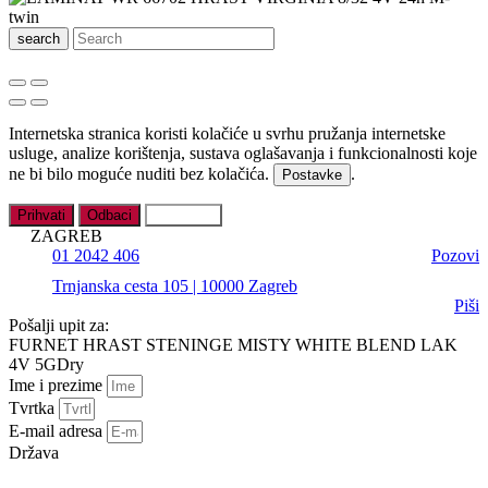
search
Internetska stranica koristi kolačiće u svrhu pružanja internetske
usluge, analize korištenja, sustava oglašavanja i funkcionalnosti koje
ne bi bilo moguće nuditi bez kolačića.
.
Postavke
Prihvati
Odbaci
Postavke
ZAGREB
01 2042 406
Pozovi
Trnjanska cesta 105 | 10000 Zagreb
Piši
Pošalji upit za:
FURNET HRAST STENINGE MISTY WHITE BLEND LAK
4V 5GDry
Ime i prezime
Tvrtka
E-mail adresa
Država