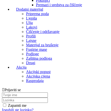
Poklopci
Premazi i sredstva za čišćenje
Dodatni materijal
Priprema poda
Ljepila
Ulja
Lakovi
Čišćenje i održavanje
Profili
Lajsne
Materijal za brušenje
Fugirne mase
Podloge
Zaštitna podloga
Drugi
Akcija
Akcijski popust
Akcijska cijena
Rasprodaja
Prijaviti se
Zapamti me
Izgubili ste lozinku?