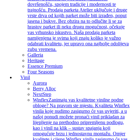
dovršenošću, spojem tradicije i modernosti te
trajnošću. Prodaja parketa Atelier uključuje i druge
vrste drva od kojih parket može biti izrađen, poput
jasena i bukve. Bez obzira na to odlučite li se za
hrastov parket ili neku drugu mogućnost, očekuje
vas vrhunsko iskustvo. Naša prodaja parketa
namijenjena je svima koji znaju koliko je važno
odabrati kvalitetu, jer upravo ona najbolje odolijeva
zubu vremena.
Galleria
Heritage
Essence Premium
Four Seasons
Vinil
Aurora
Berry Alloc
NextStep
Winflex
Zanimaju vas kvalitetne vinilne podne
obloge? Na pravom ste mjestu. Kvaliteta Winflex
vinila koje nudimo zasigurno će vas uvjeriti, a u
našoj ponudi možete pronaći vinil prikladan za
lijepljenje na prethodno pripremljenu podlogu,
kao i vinil na klik – sustav spajanja koji
omogućuje brzu i jednostavnu montažu. Omjer
kvalitete i cijene Winflex vinila zasigurno će vas