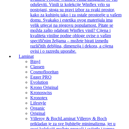
oduševiti. Vinili iz kolekcije Winflex vrlo su
postojani, stoga su pravi izbor za svaki prostor,
kako za kuhinju tako i za ostale prostorije u vašem
domu. Svakako i estetika ovog materijala ima
velik utjecaj na njegovu popularnost. Pitate se
možda zašto odabrati Winflex vinil? Cijena i
kvaliteta vinilne podne obloge ovise o vašim
specifičnim željama – možete birati između
različitih debljina, dimenzija i dekora, a cijena
ovisi i o razredu uporabe.
Laminat
Binyl
Classen
Cosmoflooritan
Egger PRO
Evolution
Krono Original
Kronoswiss
Kronotex
Lifestyle
Organic
Original
Villeroy & Boch
Laminat Villeroy & Boch
prikladan je za sve ljubitelje minimalizma, jer u
ovoj kolekciji možete pronaći i svijetle i tamne