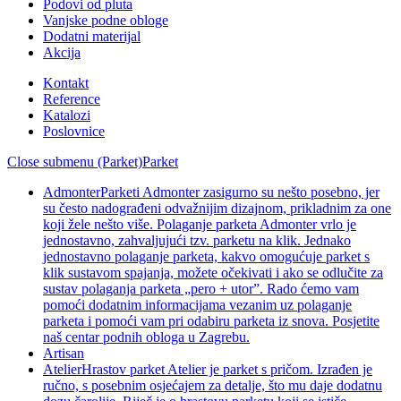
Podovi od pluta
Vanjske podne obloge
Dodatni materijal
Akcija
Kontakt
Reference
Katalozi
Poslovnice
Close submenu (Parket)
Parket
Admonter
Parketi Admonter zasigurno su nešto posebno, jer
su često nadograđeni odvažnijim dizajnom, prikladnim za one
koji žele nešto više. Polaganje parketa Admonter vrlo je
jednostavno, zahvaljujući tzv. parketu na klik. Jednako
jednostavno polaganje parketa, kakvo omogućuje parket s
klik sustavom spajanja, možete očekivati i ako se odlučite za
sustav polaganja parketa „pero + utor”. Rado ćemo vam
pomoći dodatnim informacijama vezanim uz polaganje
parketa i pomoći vam pri odabiru parketa iz snova. Posjetite
naš centar podnih obloga u Zagrebu.
Artisan
Atelier
Hrastov parket Atelier je parket s pričom. Izrađen je
ručno, s posebnim osjećajem za detalje, što mu daje dodatnu