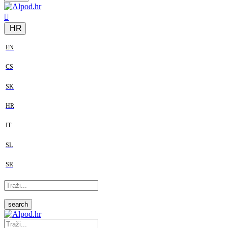
HR
EN
CS
SK
HR
IT
SL
SR
search