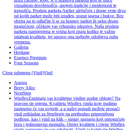
dozu čarolije. Riječ je o hrastovu parketu koji se ističe
vizualnom dovršenošću, spojem tradicije i modernosti te
trajnošću. Prodaja parketa Atelier uključuje i druge vrste drva
od kojih parket može biti izrađen, poput jasena i bukve. Bez
obzira na to odlučite li se za hrastov parket ili neku drugu
mogućnost, očekuje vas vrhunsko iskustvo. Naša prodaja
parketa namijenjena je svima koji znaju koliko je važno
odabrati kvalitetu, jer upravo ona najbolje odolijeva zubu
vremena.
Galleria
Heritage
Essence Premium
Four Seasons
Close submenu (Vinil)
Vinil
Aurora
Berry Alloc
NextStep
Winflex
Zanimaju vas kvalitetne vinilne podne obloge? Na
pravom ste mjestu. Kvaliteta Winflex vinila koje nudimo
zasigurno će vas uvjeriti, a u našoj ponudi možete pronaći
vinil prikladan za lijepljenje na prethodno pripremljenu
podlogu, kao i vinil na klik – sustav spajanja koji omogućuje
brzu i jednostavnu montažu. Omjer kvalitete i cijene Winflex
vinila zasigurno će vas oduševiti. Vinili iz kolekcije Winflex