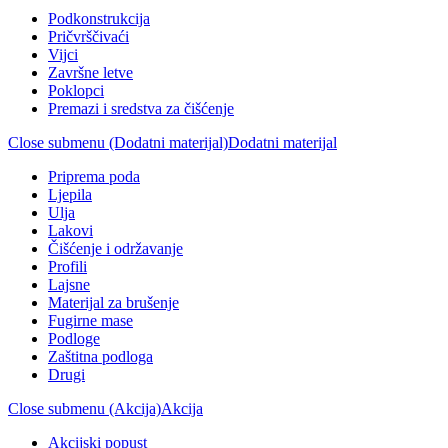
Podkonstrukcija
Pričvrščivaći
Vijci
Završne letve
Poklopci
Premazi i sredstva za čišćenje
Close submenu (Dodatni materijal)
Dodatni materijal
Priprema poda
Ljepila
Ulja
Lakovi
Čišćenje i održavanje
Profili
Lajsne
Materijal za brušenje
Fugirne mase
Podloge
Zaštitna podloga
Drugi
Close submenu (Akcija)
Akcija
Akcijski popust