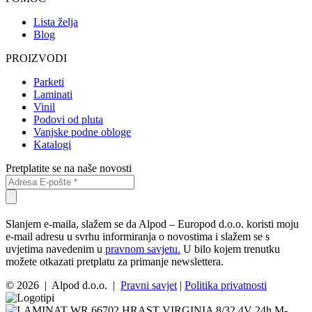
Lista želja
Blog
PROIZVODI
Parketi
Laminati
Vinil
Podovi od pluta
Vanjske podne obloge
Katalogi
Pretplatite se na naše novosti
Slanjem e-maila, slažem se da Alpod – Europod d.o.o. koristi moju
e-mail adresu u svrhu informiranja o novostima i slažem se s
uvjetima navedenim u
pravnom savjetu.
U bilo kojem trenutku
možete otkazati pretplatu za primanje newslettera.
© 2026 | Alpod d.o.o. |
Pravni savjet
|
Politika privatnosti