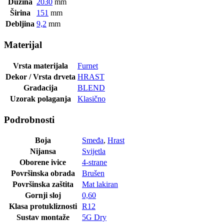
Dužina
2030
mm
Širina
151
mm
Debljina
9,2
mm
Materijal
Vrsta materijala
Furnet
Dekor / Vrsta drveta
HRAST
Gradacija
BLEND
Uzorak polaganja
Klasično
Podrobnosti
Boja
Smeđa
,
Hrast
Nijansa
Svijetla
Oborene ivice
4-strane
Površinska obrada
Brušen
Površinska zaštita
Mat lakiran
Gornji sloj
0,60
Klasa protukliznosti
R12
Sustav montaže
5G Dry