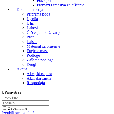
Poklopci
Premazi i sredstva za čišćenje
Dodatni materijal
Priprema poda
Ljepila
Ulja
Lakovi
Čišćenje i održavanje
Profili
Lajsne
Materijal za brušenje
Fugirne mase
Podloge
Zaštitna podloga
Drugi
Akcija
Akcijski popust
Akcijska cijena
Rasprodaja
Prijaviti se
Zapamti me
Izgubili ste lozinku?