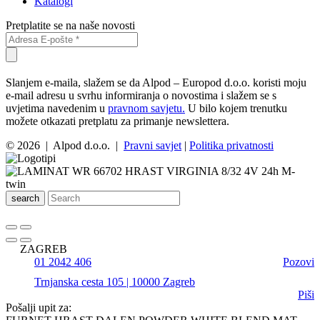
Katalogi
Pretplatite se na naše novosti
Slanjem e-maila, slažem se da Alpod – Europod d.o.o. koristi moju
e-mail adresu u svrhu informiranja o novostima i slažem se s
uvjetima navedenim u
pravnom savjetu.
U bilo kojem trenutku
možete otkazati pretplatu za primanje newslettera.
© 2026 | Alpod d.o.o. |
Pravni savjet
|
Politika privatnosti
search
ZAGREB
01 2042 406
Pozovi
Trnjanska cesta 105 | 10000 Zagreb
Piši
Pošalji upit za: