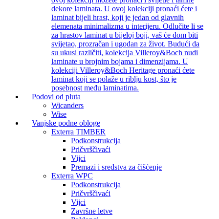
dekore laminata. U ovoj kolekciji pronaći ćete i
laminat bijeli hrast, koji je jedan od glavnih
elemenata minimalizma u interijeru. Odlučite li se
za hrastov laminat u bijeloj boji, vaš će dom biti
svijetao, prozračan i ugodan za život. Budući da
su ukusi različiti, kolekcija Villeroy&Boch nudi
laminate u brojnim bojama i dimenzijama. U
kolekciji Villeroy&Boch Heritage pronaći ćete
laminat koji se polaže u riblju kost, što je
posebnost među laminatima.
Podovi od pluta
Wicanders
Wise
Vanjske podne obloge
Exterra TIMBER
Podkonstrukcija
Pričvrščivaći
Vijci
Premazi i sredstva za čišćenje
Exterra WPC
Podkonstrukcija
Pričvrščivaći
Vijci
Završne letve