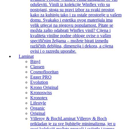
oduševiti. Vinili iz kolekcije Winflex vrlo su
postojani, stoga su pravi izbor za svaki prostor,
kako za kuhinju tako i za ostale prostorije u vašem
domu. Svakako i estetika ovog materijala ima
velik utjecaj na njegovu popularnost. Pitate se
možda zašto odabrati Winflex vinil? Cijena i
kvaliteta vinilne podne obloge ovise o vašim
specifičnim željama – možete birati između
različitih debljina, dimenzija i dekora, a cijena
ovisi i o razredu uporabe.
Laminat
Binyl
Classen
Cosmoflooritan
Egger PRO
Evolution
Krono Original
Kronoswiss
Kronotex
Lifestyle
Organic
Original
Villeroy & Boch
Laminat Villeroy & Boch
prikladan je za sve ljubitelje minimalizma, jer u
ovoj kolekciji možete pronaći i svijetle i tamne