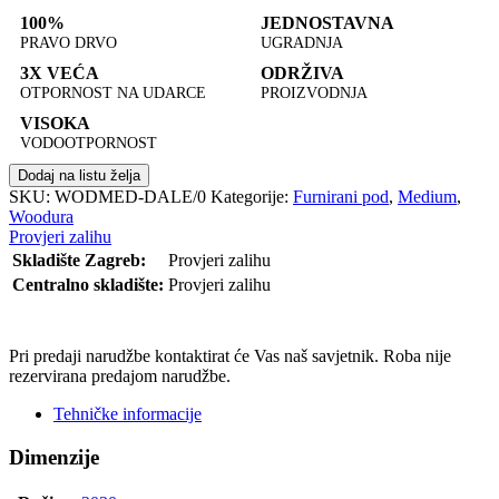
100%
JEDNOSTAVNA
PRAVO DRVO
UGRADNJA
3X VEĆA
ODRŽIVA
OTPORNOST NA UDARCE
PROIZVODNJA
VISOKA
VODOOTPORNOST
Dodaj na listu želja
SKU:
WODMED-DALE/0
Kategorije:
Furnirani pod
,
Medium
,
Woodura
Provjeri zalihu
Skladište Zagreb:
Provjeri zalihu
Centralno skladište:
Provjeri zalihu
POŠALJI UPIT
Pri predaji narudžbe kontaktirat će Vas naš savjetnik. Roba nije
rezervirana predajom narudžbe.
Tehničke informacije
Dimenzije