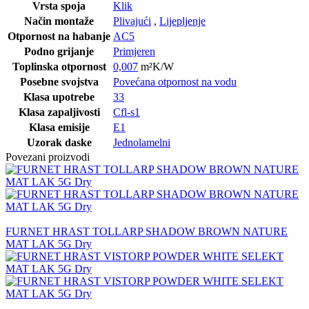
Vrsta spoja
Klik
Način montaže
Plivajući
,
Lijepljenje
Otpornost na habanje
AC5
Podno grijanje
Primjeren
Toplinska otpornost
0,007
m²K/W
Posebne svojstva
Povećana otpornost na vodu
Klasa upotrebe
33
Klasa zapaljivosti
Cfl-s1
Klasa emisije
E1
Uzorak daske
Jednolamelni
Povezani proizvodi
FURNET HRAST TOLLARP SHADOW BROWN NATURE
MAT LAK 5G Dry