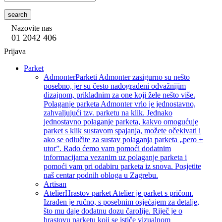
search
Nazovite nas
01 2042 406
Prijava
Parket
Admonter
Parketi Admonter zasigurno su nešto
posebno, jer su često nadograđeni odvažnijim
dizajnom, prikladnim za one koji žele nešto više.
Polaganje parketa Admonter vrlo je jednostavno,
zahvaljujući tzv. parketu na klik. Jednako
jednostavno polaganje parketa, kakvo omogućuje
parket s klik sustavom spajanja, možete očekivati i
ako se odlučite za sustav polaganja parketa „pero +
utor”. Rado ćemo vam pomoći dodatnim
informacijama vezanim uz polaganje parketa i
pomoći vam pri odabiru parketa iz snova. Posjetite
naš centar podnih obloga u Zagrebu.
Artisan
Atelier
Hrastov parket Atelier je parket s pričom.
Izrađen je ručno, s posebnim osjećajem za detalje,
što mu daje dodatnu dozu čarolije. Riječ je o
hrastovu parketu koji se ističe vizualnom