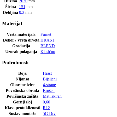
Dužina
2030
mm
Širina
151
mm
Debljina
9,2
mm
Materijal
Vrsta materijala
Furnet
Dekor / Vrsta drveta
HRAST
Gradacija
BLEND
Uzorak polaganja
Klasično
Podrobnosti
Boja
Hrast
Nijansa
Bijeljeni
Oborene ivice
4-strane
Površinska obrada
Brušen
Površinska zaštita
Mat lakiran
Gornji sloj
0,60
Klasa protukliznosti
R12
Sustav montaže
5G Dry