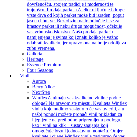
dovršenošću, spojem tradicije i modernosti te
trajnošću. Prodaja parketa Atelier uključuje i druge
vrste drva od kojih parket može biti izrađen, poput
jasena i bukve. Bez obzira na to odlučite li se za
hrastov parket ili neku drugu mogućnost, očekuje
vas vrhunsko iskustvo. Naša prodaja parketa
namijenjena je svima koji znaju koliko je važno
odabrati kvalitetu, jer upravo ona najbolje odolijeva
zubu vremena.
Galleria
Heritage
Essence Premium
Four Seasons
Vinil
Aurora
Berry Alloc
NextStep
Winflex
Zanimaju vas kvalitetne vinilne podne
obloge? Na pravom ste mjestu. Kvaliteta Winflex
vinila koje nudimo zasigurno će vas uvjeriti, a u
našoj ponudi možete pronaći vinil prikladan za
lijepljenje na prethodno pripremljenu podlogu,
kao i vinil na klik – sustav spajanja koji
omogućuje brzu i jednostavnu montažu. Omjer
kvalitete i cijene Winflex vinila zasigurno će vas