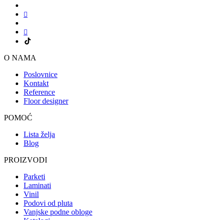
O NAMA
Poslovnice
Kontakt
Reference
Floor designer
POMOĆ
Lista želja
Blog
PROIZVODI
Parketi
Laminati
Vinil
Podovi od pluta
Vanjske podne obloge