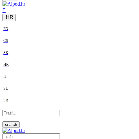
HR
EN
CS
SK
HR
IT
SL
SR
search