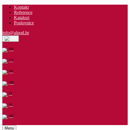
Kontakt
Reference
Katalozi
Poslovnice
info@alpod.hr
HR
EN
CZ
SK
HR
IT
SL
SR
Menu