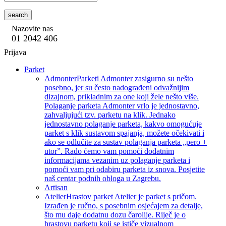
search
Nazovite nas
01 2042 406
Prijava
Parket
Admonter
Parketi Admonter zasigurno su nešto
posebno, jer su često nadograđeni odvažnijim
dizajnom, prikladnim za one koji žele nešto više.
Polaganje parketa Admonter vrlo je jednostavno,
zahvaljujući tzv. parketu na klik. Jednako
jednostavno polaganje parketa, kakvo omogućuje
parket s klik sustavom spajanja, možete očekivati i
ako se odlučite za sustav polaganja parketa „pero +
utor”. Rado ćemo vam pomoći dodatnim
informacijama vezanim uz polaganje parketa i
pomoći vam pri odabiru parketa iz snova. Posjetite
naš centar podnih obloga u Zagrebu.
Artisan
Atelier
Hrastov parket Atelier je parket s pričom.
Izrađen je ručno, s posebnim osjećajem za detalje,
što mu daje dodatnu dozu čarolije. Riječ je o
hrastovu parketu koji se ističe vizualnom