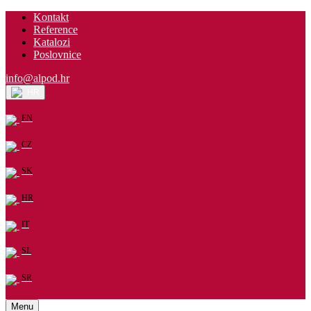
Kontakt
Reference
Katalozi
Poslovnice
info@alpod.hr
HR
EN
CZ
SK
HR
IT
SL
SR
Menu