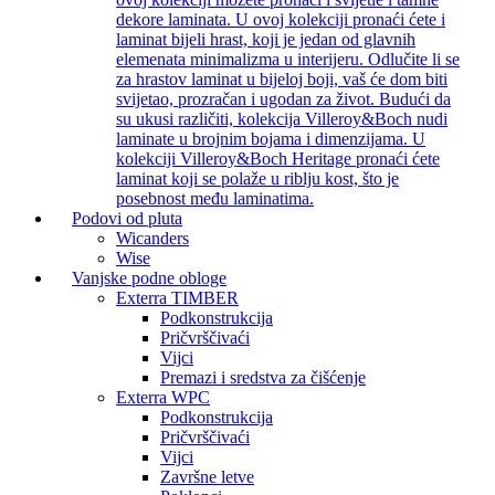
dekore laminata. U ovoj kolekciji pronaći ćete i
laminat bijeli hrast, koji je jedan od glavnih
elemenata minimalizma u interijeru. Odlučite li se
za hrastov laminat u bijeloj boji, vaš će dom biti
svijetao, prozračan i ugodan za život. Budući da
su ukusi različiti, kolekcija Villeroy&Boch nudi
laminate u brojnim bojama i dimenzijama. U
kolekciji Villeroy&Boch Heritage pronaći ćete
laminat koji se polaže u riblju kost, što je
posebnost među laminatima.
Podovi od pluta
Wicanders
Wise
Vanjske podne obloge
Exterra TIMBER
Podkonstrukcija
Pričvrščivaći
Vijci
Premazi i sredstva za čišćenje
Exterra WPC
Podkonstrukcija
Pričvrščivaći
Vijci
Završne letve