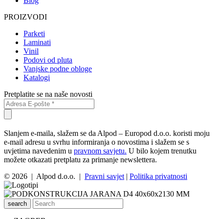
Blog
PROIZVODI
Parketi
Laminati
Vinil
Podovi od pluta
Vanjske podne obloge
Katalogi
Pretplatite se na naše novosti
Slanjem e-maila, slažem se da Alpod – Europod d.o.o. koristi moju
e-mail adresu u svrhu informiranja o novostima i slažem se s
uvjetima navedenim u
pravnom savjetu.
U bilo kojem trenutku
možete otkazati pretplatu za primanje newslettera.
© 2026 | Alpod d.o.o. |
Pravni savjet
|
Politika privatnosti
search