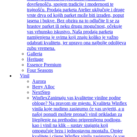
dovršenošću, spojem tradicije i modernosti te
trajnošću. Prodaja parketa Atelier uključuje i druge
vrste drva od kojih parket može biti izrađen, poput
jasena i bukve. Bez obzira na to odlučite li se za
hrastov parket ili neku drugu mogućnost, očekuje
vas vrhunsko iskustvo. Naša prodaja parketa
namijenjena je svima koji znaju koliko je važno
odabrati kvalitetu, jer upravo ona najbolje odolijeva
zubu vremena.
Galleria
Heritage
Essence Premium
Four Seasons
Vinil
Aurora
Berry Alloc
NextStep
Winflex
Zanimaju vas kvalitetne vinilne podne
obloge? Na pravom ste mjestu. Kvaliteta Winflex
vinila koje nudimo zasigurno će vas uvjeriti, a u
našoj ponudi možete pronaći vinil prikladan za
lijepljenje na prethodno pripremljenu podlogu,
kao i vinil na klik – sustav spajanja koji
omogućuje brzu i jednostavnu montažu. Omjer
kvalitete i cijene Winflex vinila zasigurno će vas