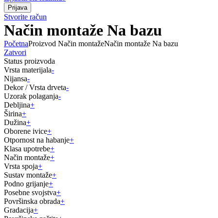
Stvorite račun
Način montaže Na bazu
Početna
Proizvod Način montaže
Način montaže Na bazu
Zatvori
Status proizvoda
Vrsta materijala
-
Nijansa
-
Dekor / Vrsta drveta
-
Uzorak polaganja
-
Debljina
+
Širina
+
Dužina
+
Oborene ivice
+
Otpornost na habanje
+
Klasa upotrebe
+
Način montaže
+
Vrsta spoja
+
Sustav montaže
+
Podno grijanje
+
Posebne svojstva
+
Površinska obrada
+
Gradacija
+