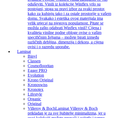
oduševiti. Vinili iz kolekcije Winflex vrlo su
postojani, stoga su pravi izbor za svaki prostor,
kako za kuhinju tako i za ostale prostorije u vašem
domu. Svakako i estetika ovog materijala ima
velik utjecaj na njegovu popularnost. Pitate se
možda zašto odabrati Winflex vinil? Cijena i
kvaliteta vinilne podne obloge ovise o vašim
specifičnim željama – možete birati između
različitih debljina, dimenzija i dekora, a cijena
ovisi i o razredu uporabe.
Laminat
Binyl
Classen
Cosmoflooritan
Egger PRO
Evolution
Krono Original
Kronoswiss
Kronotex
Lifestyle
Organic
Original
Villeroy & Boch
Laminat Villeroy & Boch
prikladan je za sve ljubitelje minimalizma, jer u
ovoj kolekciji možete pronaći i svijetle i tamne