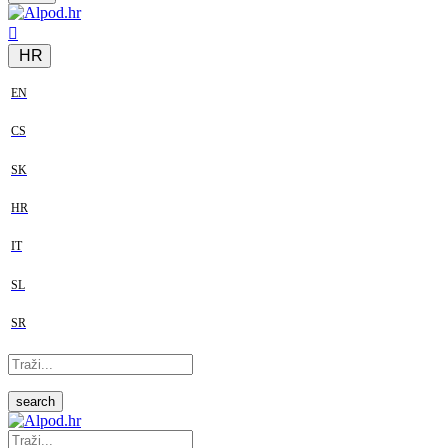
HR
EN
CS
SK
HR
IT
SL
SR
search