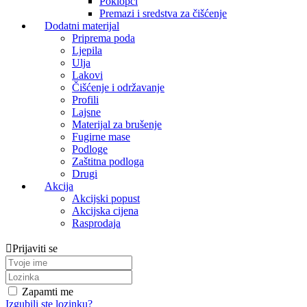
Poklopci
Premazi i sredstva za čišćenje
Dodatni materijal
Priprema poda
Ljepila
Ulja
Lakovi
Čišćenje i održavanje
Profili
Lajsne
Materijal za brušenje
Fugirne mase
Podloge
Zaštitna podloga
Drugi
Akcija
Akcijski popust
Akcijska cijena
Rasprodaja
Prijaviti se
Zapamti me
Izgubili ste lozinku?