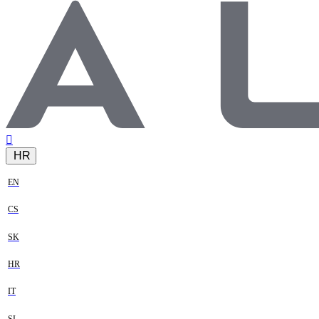
HR
EN
CS
SK
HR
IT
SL