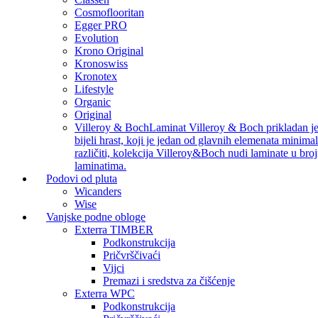
Cosmoflooritan
Egger PRO
Evolution
Krono Original
Kronoswiss
Kronotex
Lifestyle
Organic
Original
Villeroy & Boch
Laminat Villeroy & Boch prikladan je z
bijeli hrast, koji je jedan od glavnih elemenata minimal
različiti, kolekcija Villeroy&Boch nudi laminate u bro
laminatima.
Podovi od pluta
Wicanders
Wise
Vanjske podne obloge
Exterra TIMBER
Podkonstrukcija
Pričvrščivaći
Vijci
Premazi i sredstva za čišćenje
Exterra WPC
Podkonstrukcija