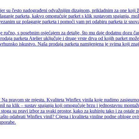
er su često nadograđeni odvažnijim dizajnom, prikladnim za one koji ž
olaganje parketa, kakvo omogućuje parket s klik sustavom spajanja, može
anim uz polaganje parketa i pomoći vam pri odabiru parketa iz snova.
je ručno, s posebnim osjećajem za detalje, što mu daje dodatnu dozu čaro
rodaja parketa Atelier uključuje i druge vrste drva od kojih parket može 
vrhunsko iskustvo. Naša prodaja parketa namijenjena je svima koji znaju
Na pravom ste mjestu. Kvaliteta Winflex vinila koje nudimo zasigurno ć
inil na klik – sustav spajanja koji omogućuje brzu i jednostavnu montažu
i, stoga su pravi izbor za svaki prostor, kako za kuhinju tako i za ostal
ašto odabrati Winflex vinil? Cijena i kvaliteta vinilne podne obloge ovi
 uporabe.