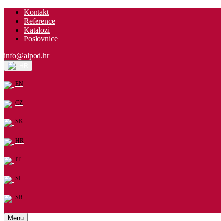
Kontakt
Reference
Katalozi
Poslovnice
info@alpod.hr
HR
EN
CZ
SK
HR
IT
SL
SR
Menu