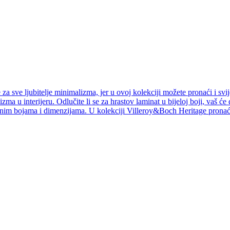
a sve ljubitelje minimalizma, jer u ovoj kolekciji možete pronaći i svij
izma u interijeru. Odlučite li se za hrastov laminat u bijeloj boji, vaš ć
jnim bojama i dimenzijama. U kolekciji Villeroy&Boch Heritage pronaći 