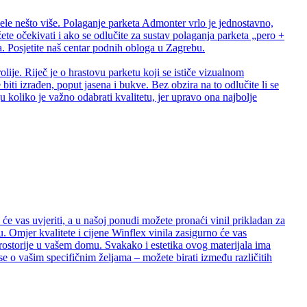
ele nešto više. Polaganje parketa Admonter vrlo je jednostavno,
te očekivati i ako se odlučite za sustav polaganja parketa „pero +
 Posjetite naš centar podnih obloga u Zagrebu.
lije. Riječ je o hrastovu parketu koji se ističe vizualnom
biti izrađen, poput jasena i bukve. Bez obzira na to odlučite li se
 koliko je važno odabrati kvalitetu, jer upravo ona najbolje
e vas uvjeriti, a u našoj ponudi možete pronaći vinil prikladan za
. Omjer kvalitete i cijene Winflex vinila zasigurno će vas
e prostorije u vašem domu. Svakako i estetika ovog materijala ima
se o vašim specifičnim željama – možete birati između različitih