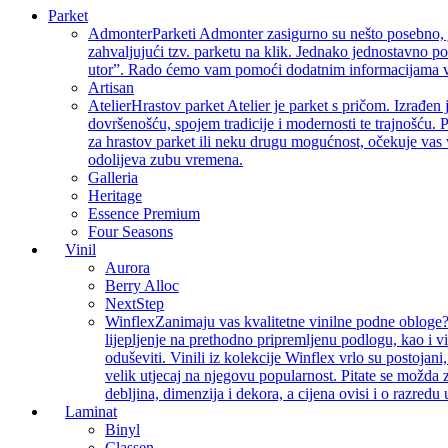
Parket
Admonter
Parketi Admonter zasigurno su nešto posebno, j
zahvaljujući tzv. parketu na klik. Jednako jednostavno p
utor”. Rado ćemo vam pomoći dodatnim informacijama vez
Artisan
Atelier
Hrastov parket Atelier je parket s pričom. Izrađen 
dovršenošću, spojem tradicije i modernosti te trajnošću. P
za hrastov parket ili neku drugu mogućnost, očekuje vas 
odolijeva zubu vremena.
Galleria
Heritage
Essence Premium
Four Seasons
Vinil
Aurora
Berry Alloc
NextStep
Winflex
Zanimaju vas kvalitetne vinilne podne obloge? 
lijepljenje na prethodno pripremljenu podlogu, kao i v
oduševiti. Vinili iz kolekcije Winflex vrlo su postojan
velik utjecaj na njegovu popularnost. Pitate se možda z
debljina, dimenzija i dekora, a cijena ovisi i o razredu
Laminat
Binyl
Classen