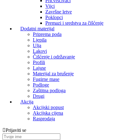
Pričvrščivaći
Vijci
Završne letve
Poklopci
Premazi i sredstva za čišćenje
Dodatni materijal
Priprema poda
Ljepila
Ulja
Lakovi
Čišćenje i održavanje
Profili
Lajsne
Materijal za brušenje
Fugirne mase
Podloge
Zaštitna podloga
Drugi
Akcija
Akcijski popust
Akcijska cijena
Rasprodaja
Prijaviti se