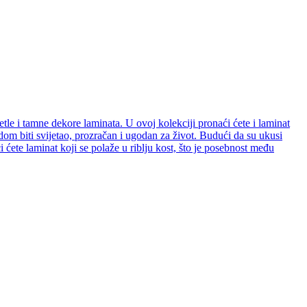
etle i tamne dekore laminata. U ovoj kolekciji pronaći ćete i laminat
e dom biti svijetao, prozračan i ugodan za život. Budući da su ukusi
ćete laminat koji se polaže u riblju kost, što je posebnost među