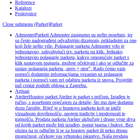
Reference
Katalozi
Poslovnice
Close submenu (Parket)
Parket
Admonter
Parketi Admonter zasigurno su nešto posebno, jer
su često nadograđeni odvažnijim dizajnom, prikladnim za one
koji žele nešto više. Polaganje parketa Admonter vrlo je
jednostavno, zahvaljujući tzv. parketu na klik. Jednako
jednostavno polaganje parketa, kakvo omogućuje parket s
klik sustavom spajanja, možete očekivati i ako se odlučite za
sustav polaganja parketa „pero + utor”. Rado ćemo vam
pomoći dodatnim informacijama vezanim uz polaganje
parketa i pomoći vam pri odabiru parketa iz snova. Posjetite
naš centar podnih obloga u Zagrebu.
Artisan
Atelier
Hrastov parket Atelier je parket s pričom. Izrađen je
ručno, s posebnim osjećajem za detalje, što mu daje dodatnu
dozu čarolije. Riječ je o hrastovu parketu koji se ističe
vizualnom dovršenošću, spojem tradicije i modernosti te
trajnošću. Prodaja parketa Atelier uključuje i druge vrste drva
od kojih parket može biti izrađen, poput jasena i bukve. Bez
obzira na to odlučite li se za hrastov parket ili neku drugu
mogućnost, očekuje vas vrhunsko iskustvo. Naša prodaja