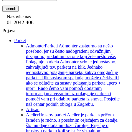
search
Nazovite nas
01 2042 406
Prijava
Parket
Admonter
Parketi Admonter zasigurno su nešto
posebno, jer su često nadograđeni odvažnijim
dizajnom, prikladnim za one koji žele nešto više.
Polaganje parketa Admonter vrlo je jednostavno,
zahvaljujući tzv. parketu na klik. Jednako
jednostavno polaganje parketa, kakvo omogućuje
parket s klik sustavom spajanja, možete očekivati i
ako se odlučite za sustav polaganja parketa „pero +
utor”. Rado ćemo vam pomoći dodatnim
informacijama vezanim uz polaganje parketa i
pomoći vam pri odabiru parketa iz snova. Posjetite
naš centar podnih obloga u Zagrebu.
Artisan
Atelier
Hrastov parket Atelier je parket s pričom.
Izrađen je ručno, s posebnim osjećajem za detalje,
što mu daje dodatnu dozu čarolije. Riječ je o
hrastovu parketu koji se ističe vizualnom