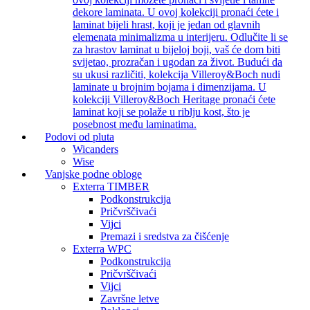
dekore laminata. U ovoj kolekciji pronaći ćete i
laminat bijeli hrast, koji je jedan od glavnih
elemenata minimalizma u interijeru. Odlučite li se
za hrastov laminat u bijeloj boji, vaš će dom biti
svijetao, prozračan i ugodan za život. Budući da
su ukusi različiti, kolekcija Villeroy&Boch nudi
laminate u brojnim bojama i dimenzijama. U
kolekciji Villeroy&Boch Heritage pronaći ćete
laminat koji se polaže u riblju kost, što je
posebnost među laminatima.
Podovi od pluta
Wicanders
Wise
Vanjske podne obloge
Exterra TIMBER
Podkonstrukcija
Pričvrščivaći
Vijci
Premazi i sredstva za čišćenje
Exterra WPC
Podkonstrukcija
Pričvrščivaći
Vijci
Završne letve