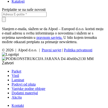
Katalogi
Pretplatite se na naše novosti
Slanjem e-maila, slažem se da Alpod – Europod d.o.o. koristi moju
e-mail adresu u svrhu informiranja o novostima i slažem se s
uvjetima navedenim u
pravnom savjetu.
U bilo kojem trenutku
možete otkazati pretplatu za primanje newslettera.
© 2026 | Alpod d.o.o. |
Pravni savjet
|
Politika privatnosti
Zatvori
Parket
Vinil
Laminat
Podovi od pluta
Vanjske podne obloge
Dodatni materijal
Akcija
Kontakt