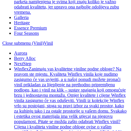
parketa namijenjena je svima koji znaju koliko je važno
odabrati kvalitetu, jer upravo ona najbolje odolijeva zubu
vremena.
Galleria
Heritage
Essence Premium
Four Seasons
Close submenu (Vinil)
Vinil
Aurora
Berry Alloc
NextStep
Winflex
Zanimaju vas kvalitetne vinilne podne obloge? Na
pravom ste mjestu. Kvaliteta Winflex vinila koje nudimo
zasigurno će vas uvjeriti, a u našoj ponudi možete pronaći
vinil prikladan za lijepljenje na prethodno pripremljenu
podlogu, kao i vinil na klik – sustav spajanja koji omogućuje
brzu i jednostavnu montažu. Omjer kvalitete i cijene Winflex
vinila zasigurno će vas oduševiti. Vinili iz kolekcije Winflex
vrlo su postojani, stoga su pravi izbor za svaki prostor, kako
za kuhinju tako i za ostale prostorije u vašem domu. Svakako
i estetika ovog materijala ima velik utjecaj na njegovu
popularnost. Pitate se možda zašto odabrati Winflex vinil?
Cijena i kvaliteta vinilne podne obloge ovise o vašim