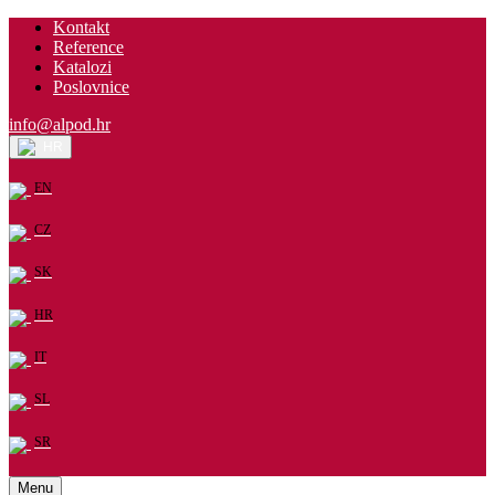
Kontakt
Reference
Katalozi
Poslovnice
info@alpod.hr
HR
EN
CZ
SK
HR
IT
SL
SR
Menu