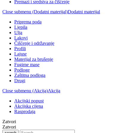
Premazi i sredstva za čišćenje
Close submenu (Dodatni materijal)
Dodatni materijal
Priprema poda
Ljepila
Ulja
Lakovi
Čišćenje i održavanje
Profili
Lajsne
Materijal za brušenje
Fugirne mase
Podloge
Zaštitna podloga
Drugi
Close submenu (Akcija)
Akcija
Akcijski popust
Akcijska cijena
Rasprodaja
Zatvori
Zatvori
search