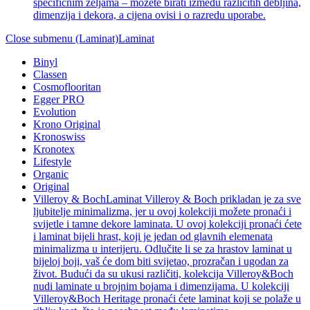
specifičnim željama – možete birati između različitih debljina,
dimenzija i dekora, a cijena ovisi i o razredu uporabe.
Close submenu (Laminat)
Laminat
Binyl
Classen
Cosmoflooritan
Egger PRO
Evolution
Krono Original
Kronoswiss
Kronotex
Lifestyle
Organic
Original
Villeroy & Boch
Laminat Villeroy & Boch prikladan je za sve
ljubitelje minimalizma, jer u ovoj kolekciji možete pronaći i
svijetle i tamne dekore laminata. U ovoj kolekciji pronaći ćete
i laminat bijeli hrast, koji je jedan od glavnih elemenata
minimalizma u interijeru. Odlučite li se za hrastov laminat u
bijeloj boji, vaš će dom biti svijetao, prozračan i ugodan za
život. Budući da su ukusi različiti, kolekcija Villeroy&Boch
nudi laminate u brojnim bojama i dimenzijama. U kolekciji
Villeroy&Boch Heritage pronaći ćete laminat koji se polaže u