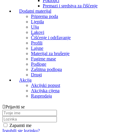
Poklopci
Premazi i sredstva za čišćenje
Dodatni materijal
Priprema poda
Ljepila
Ulja
Lakovi
Čišćenje i održavanje
Profili
Lajsne
Materijal za brušenje
Fugirne mase
Podloge
Zaštitna podloga
Drugi
Akcija
Akcijski popust
Akcijska cijena
Rasprodaja
Prijaviti se
Zapamti me
Izgubili ste lozinku?