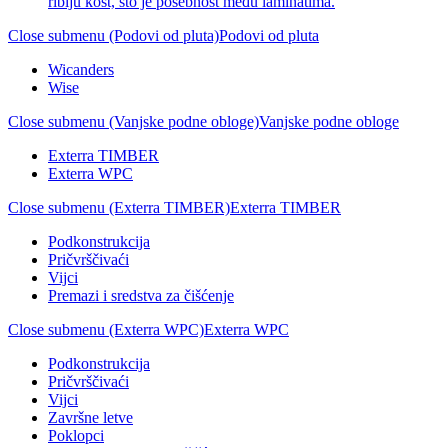
riblju kost, što je posebnost među laminatima.
Close submenu (Podovi od pluta)
Podovi od pluta
Wicanders
Wise
Close submenu (Vanjske podne obloge)
Vanjske podne obloge
Exterra TIMBER
Exterra WPC
Close submenu (Exterra TIMBER)
Exterra TIMBER
Podkonstrukcija
Pričvrščivaći
Vijci
Premazi i sredstva za čišćenje
Close submenu (Exterra WPC)
Exterra WPC
Podkonstrukcija
Pričvrščivaći
Vijci
Završne letve
Poklopci