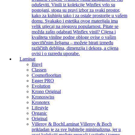
oduševiti. Vinili iz kolekcije Winflex vrlo su
postojani, stoga su pravi izbor za svaki prostor,
kako za kuhinju tako i za ostale prostorije u vašem
domu. Svakako i estetika ovog materijala ima
velik utjecaj na njegovu popularnost. Pitate se
možda zašto odabrati Winflex vinil? Cijena i
kvaliteta vinilne podne obloge ovise o vašim
specifičnim željama – možete birati između
različitih debljina, dimenzija i dekora, a cijena
ovisi i o razredu uporabe.
Laminat
Binyl
Classen
Cosmoflooritan
Egger PRO
Evolution
Krono Original
Kronoswiss
Kronotex
Lifestyle
Organic
Original
Villeroy & Boch
Laminat Villeroy & Boch
prikladan je za sve ljubitelje minimalizma, jer u
ovoj kolekciji možete pronaći i svijetle i tamne