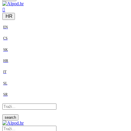
HR
EN
CS
SK
HR
IT
SL
SR
search