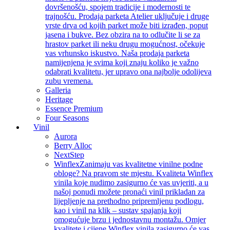
dovršenošću, spojem tradicije i modernosti te
trajnošću. Prodaja parketa Atelier uključuje i druge
vrste drva od kojih parket može biti izrađen, poput
jasena i bukve. Bez obzira na to odlučite li se za
hrastov parket ili neku drugu mogućnost, očekuje
vas vrhunsko iskustvo. Naša prodaja parketa
namijenjena je svima koji znaju koliko je važno
odabrati kvalitetu, jer upravo ona najbolje odolijeva
zubu vremena.
Galleria
Heritage
Essence Premium
Four Seasons
Vinil
Aurora
Berry Alloc
NextStep
Winflex
Zanimaju vas kvalitetne vinilne podne
obloge? Na pravom ste mjestu. Kvaliteta Winflex
vinila koje nudimo zasigurno će vas uvjeriti, a u
našoj ponudi možete pronaći vinil prikladan za
lijepljenje na prethodno pripremljenu podlogu,
kao i vinil na klik – sustav spajanja koji
omogućuje brzu i jednostavnu montažu. Omjer
kvalitete i cijene Winflex vinila zasigurno će vas