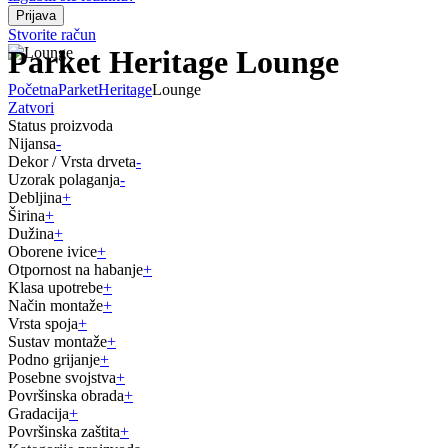
Stvorite račun
Parket Heritage Lounge
Početna
Parket
Heritage
Lounge
Zatvori
Status proizvoda
Nijansa
-
Dekor / Vrsta drveta
-
Uzorak polaganja
-
Debljina
+
Širina
+
Dužina
+
Oborene ivice
+
Otpornost na habanje
+
Klasa upotrebe
+
Način montaže
+
Vrsta spoja
+
Sustav montaže
+
Podno grijanje
+
Posebne svojstva
+
Površinska obrada
+
Gradacija
+
Površinska zaštita
+