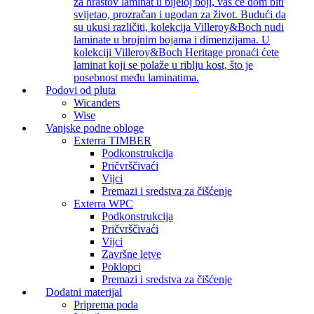
za hrastov laminat u bijeloj boji, vaš će dom biti
svijetao, prozračan i ugodan za život. Budući da
su ukusi različiti, kolekcija Villeroy&Boch nudi
laminate u brojnim bojama i dimenzijama. U
kolekciji Villeroy&Boch Heritage pronaći ćete
laminat koji se polaže u riblju kost, što je
posebnost među laminatima.
Podovi od pluta
Wicanders
Wise
Vanjske podne obloge
Exterra TIMBER
Podkonstrukcija
Pričvrščivaći
Vijci
Premazi i sredstva za čišćenje
Exterra WPC
Podkonstrukcija
Pričvrščivaći
Vijci
Završne letve
Poklopci
Premazi i sredstva za čišćenje
Dodatni materijal
Priprema poda