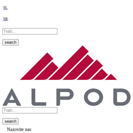
SL
SR
search
search
Nazovite nas