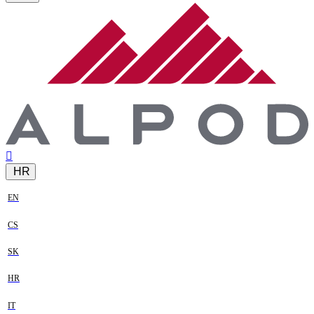
HR
EN
CS
SK
HR
IT