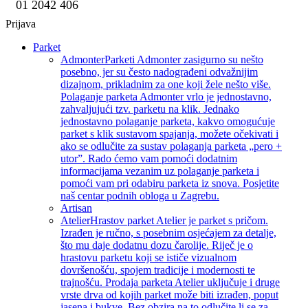
01 2042 406
Prijava
Parket
Admonter
Parketi Admonter zasigurno su nešto
posebno, jer su često nadograđeni odvažnijim
dizajnom, prikladnim za one koji žele nešto više.
Polaganje parketa Admonter vrlo je jednostavno,
zahvaljujući tzv. parketu na klik. Jednako
jednostavno polaganje parketa, kakvo omogućuje
parket s klik sustavom spajanja, možete očekivati i
ako se odlučite za sustav polaganja parketa „pero +
utor”. Rado ćemo vam pomoći dodatnim
informacijama vezanim uz polaganje parketa i
pomoći vam pri odabiru parketa iz snova. Posjetite
naš centar podnih obloga u Zagrebu.
Artisan
Atelier
Hrastov parket Atelier je parket s pričom.
Izrađen je ručno, s posebnim osjećajem za detalje,
što mu daje dodatnu dozu čarolije. Riječ je o
hrastovu parketu koji se ističe vizualnom
dovršenošću, spojem tradicije i modernosti te
trajnošću. Prodaja parketa Atelier uključuje i druge
vrste drva od kojih parket može biti izrađen, poput
jasena i bukve. Bez obzira na to odlučite li se za