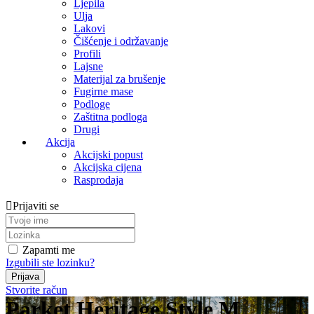
Ljepila
Ulja
Lakovi
Čišćenje i održavanje
Profili
Lajsne
Materijal za brušenje
Fugirne mase
Podloge
Zaštitna podloga
Drugi
Akcija
Akcijski popust
Akcijska cijena
Rasprodaja
Prijaviti se
Zapamti me
Izgubili ste lozinku?
Stvorite račun
Parket Heritage Style M