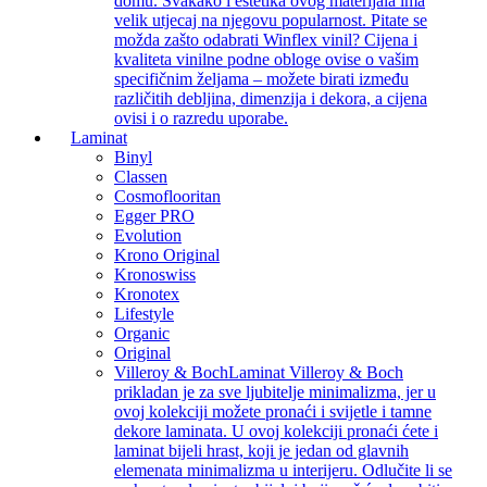
domu. Svakako i estetika ovog materijala ima
velik utjecaj na njegovu popularnost. Pitate se
možda zašto odabrati Winflex vinil? Cijena i
kvaliteta vinilne podne obloge ovise o vašim
specifičnim željama – možete birati između
različitih debljina, dimenzija i dekora, a cijena
ovisi i o razredu uporabe.
Laminat
Binyl
Classen
Cosmoflooritan
Egger PRO
Evolution
Krono Original
Kronoswiss
Kronotex
Lifestyle
Organic
Original
Villeroy & Boch
Laminat Villeroy & Boch
prikladan je za sve ljubitelje minimalizma, jer u
ovoj kolekciji možete pronaći i svijetle i tamne
dekore laminata. U ovoj kolekciji pronaći ćete i
laminat bijeli hrast, koji je jedan od glavnih
elemenata minimalizma u interijeru. Odlučite li se