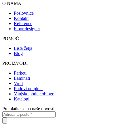
O NAMA
Poslovnice
Kontakt
Reference
Floor designer
POMOĆ
Lista želja
Blog
PROIZVODI
Parketi
Laminati
Vinil
Podovi od pluta
Vanjske podne obloge
Katalogi
Pretplatite se na naše novosti