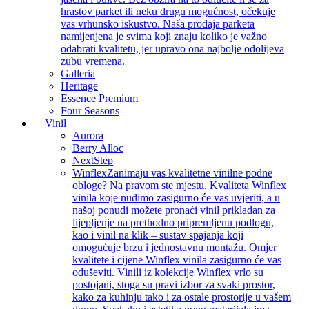
hrastov parket ili neku drugu mogućnost, očekuje
vas vrhunsko iskustvo. Naša prodaja parketa
namijenjena je svima koji znaju koliko je važno
odabrati kvalitetu, jer upravo ona najbolje odolijeva
zubu vremena.
Galleria
Heritage
Essence Premium
Four Seasons
Vinil
Aurora
Berry Alloc
NextStep
Winflex
Zanimaju vas kvalitetne vinilne podne
obloge? Na pravom ste mjestu. Kvaliteta Winflex
vinila koje nudimo zasigurno će vas uvjeriti, a u
našoj ponudi možete pronaći vinil prikladan za
lijepljenje na prethodno pripremljenu podlogu,
kao i vinil na klik – sustav spajanja koji
omogućuje brzu i jednostavnu montažu. Omjer
kvalitete i cijene Winflex vinila zasigurno će vas
oduševiti. Vinili iz kolekcije Winflex vrlo su
postojani, stoga su pravi izbor za svaki prostor,
kako za kuhinju tako i za ostale prostorije u vašem