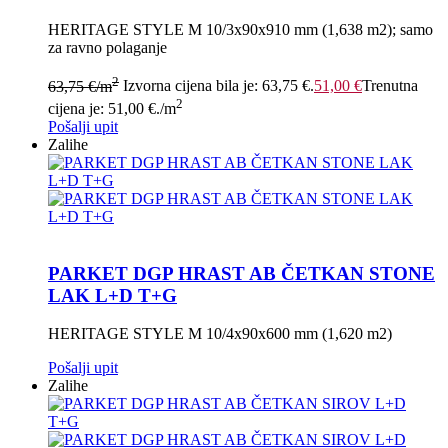
HERITAGE STYLE M 10/3x90x910 mm (1,638 m2); samo
za ravno polaganje
2
63,75
€
/m
Izvorna cijena bila je: 63,75 €.
51,00
€
Trenutna
2
cijena je: 51,00 €.
/m
Pošalji upit
Zalihe
PARKET DGP HRAST AB ČETKAN STONE
LAK L+D T+G
HERITAGE STYLE M 10/4x90x600 mm (1,620 m2)
Pošalji upit
Zalihe