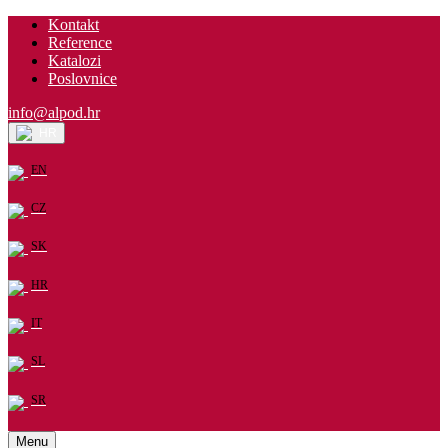
Kontakt
Reference
Katalozi
Poslovnice
info@alpod.hr
HR
EN
CZ
SK
HR
IT
SL
SR
Menu