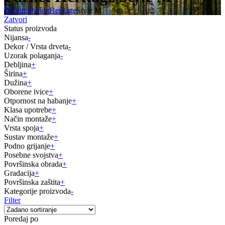
Početna
Parket
Heritage
Style M
Zatvori
Status proizvoda
Nijansa
-
Dekor / Vrsta drveta
-
Uzorak polaganja
-
Debljina
+
Širina
+
Dužina
+
Oborene ivice
+
Otpornost na habanje
+
Klasa upotrebe
+
Način montaže
+
Vrsta spoja
+
Sustav montaže
+
Podno grijanje
+
Posebne svojstva
+
Površinska obrada
+
Gradacija
+
Površinska zaštita
+
Kategorije proizvoda
-
Filter
Poredaj po