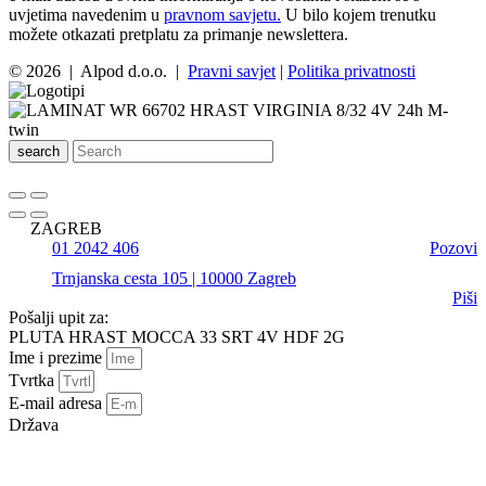
uvjetima navedenim u
pravnom savjetu.
U bilo kojem trenutku
možete otkazati pretplatu za primanje newslettera.
© 2026 | Alpod d.o.o. |
Pravni savjet
|
Politika privatnosti
search
ZAGREB
01 2042 406
Pozovi
Trnjanska cesta 105 | 10000 Zagreb
Piši
Pošalji upit za:
PLUTA HRAST MOCCA 33 SRT 4V HDF 2G
Ime i prezime
Tvrtka
E-mail adresa
Država