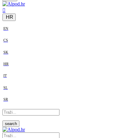
HR
EN
CS
SK
HR
IT
SL
SR
search