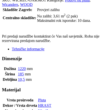
SKU:
WICREC-OAKMO1
Kategorije:
Podovi od pluta
,
Wicanders
,
WOOD
Skladište Zagreb:
Provjeri zalihu
2
Na zalihi: 3,61
m
(2 pak)
Centralno skladište:
Maksimalni rok isporuke: 10 dana.
POŠALJI UPIT
Pri predaji narudžbe kontaktirat će Vas naš savjetnik. Roba nije
rezervirana predajom narudžbe.
Tehničke informacije
Dimenzije
Dužina
1220
mm
Širina
185
mm
Debljina
10,5
mm
Materijal
Vrsta proizvoda
Pluta
Dekor / Vrsta drveta
HRAST