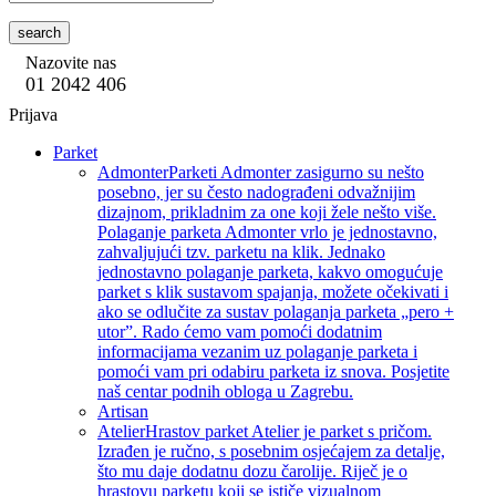
search
Nazovite nas
01 2042 406
Prijava
Parket
Admonter
Parketi Admonter zasigurno su nešto
posebno, jer su često nadograđeni odvažnijim
dizajnom, prikladnim za one koji žele nešto više.
Polaganje parketa Admonter vrlo je jednostavno,
zahvaljujući tzv. parketu na klik. Jednako
jednostavno polaganje parketa, kakvo omogućuje
parket s klik sustavom spajanja, možete očekivati i
ako se odlučite za sustav polaganja parketa „pero +
utor”. Rado ćemo vam pomoći dodatnim
informacijama vezanim uz polaganje parketa i
pomoći vam pri odabiru parketa iz snova. Posjetite
naš centar podnih obloga u Zagrebu.
Artisan
Atelier
Hrastov parket Atelier je parket s pričom.
Izrađen je ručno, s posebnim osjećajem za detalje,
što mu daje dodatnu dozu čarolije. Riječ je o
hrastovu parketu koji se ističe vizualnom