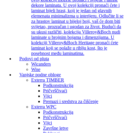
dekore laminata. U ovoj kolekciji pronaći ćete i
laminat bijeli hrast, koji je jedan od glavnih
elemenata minimalizma u interijeru. Odlučite li se
za hrastov laminat u bijeloj boji, vaš će dom biti
svijetao, prozračan i ugodan za život. Budući da
su ukusi različiti, kolekcija Villeroy&Boch nudi
laminate u brojnim bojama i dimenzijama. U
kolekciji Villeroy&Boch Heritage pronaći ćete
laminat koji se polaže u riblju kost, što je
posebnost među laminatima.
Podovi od pluta
Wicanders
Wise
Vanjske podne obloge
Exterra TIMBER
Podkonstrukcija
Pričvrščivaći
Vijci
Premazi i sredstva za čišćenje
Exterra WPC
Podkonstrukcija
Pričvrščivaći
Vijci
Završne letve