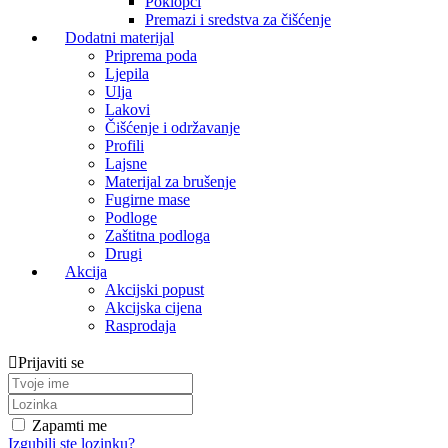
Poklopci
Premazi i sredstva za čišćenje
Dodatni materijal
Priprema poda
Ljepila
Ulja
Lakovi
Čišćenje i održavanje
Profili
Lajsne
Materijal za brušenje
Fugirne mase
Podloge
Zaštitna podloga
Drugi
Akcija
Akcijski popust
Akcijska cijena
Rasprodaja
Prijaviti se
Zapamti me
Izgubili ste lozinku?