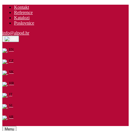
Kontakt
Reference
Katalozi
Poslovnice
info@alpod.hr
HR
EN
CZ
SK
HR
IT
SL
SR
Menu