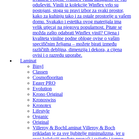
oduševiti. Vinili iz kolekcije Winflex vrlo su
postojani, stoga su pravi izbor za svaki prostor,
kako za kuhinju tako i za ostale prostorije u vašem
domu. Svakako i estetika ovog materijala ima
velik utjecaj na njegovu popularnost. Pitate se
možda zašto odabrati Winflex vinil? Cijena i
kvaliteta vinilne podne obloge ovise o vašim
specifičnim željama – možete birati između
različitih debljina, dimenzija i dekora, a cijena
ovisi i o razredu uporabe.
Laminat
Binyl
Classen
Cosmoflooritan
Egger PRO
Evolution
Krono Original
Kronoswiss
Kronotex
Lifestyle
Organic
Original
Villeroy & Boch
Laminat Villeroy & Boch
prikladan je za sve ljubitelje minimalizma, jer u
ovoj kolekciji možete pronaći i svijetle i tamne