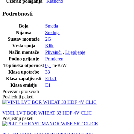
Uzorak polaganja
Klasično
Podrobnosti
Boja
Smeđa
Nijansa
Srednja
Sustav montaže
2G
Vrsta spoja
Klik
Način montaže
Plivajući
,
Lijepljenje
Podno grijanje
Primjeren
Toplinska otpornost
0,1
m²K/W
Klasa upotrebe
33
Klasa zapaljivosti
Efl-s1
Klasa emisije
E1
Povezani proizvodi
Posljednji paketi
VINIL LVT BOR WHEAT 33 HDF 4V CLIC
Posljednji paketi