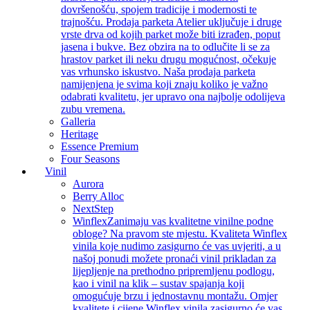
dovršenošću, spojem tradicije i modernosti te
trajnošću. Prodaja parketa Atelier uključuje i druge
vrste drva od kojih parket može biti izrađen, poput
jasena i bukve. Bez obzira na to odlučite li se za
hrastov parket ili neku drugu mogućnost, očekuje
vas vrhunsko iskustvo. Naša prodaja parketa
namijenjena je svima koji znaju koliko je važno
odabrati kvalitetu, jer upravo ona najbolje odolijeva
zubu vremena.
Galleria
Heritage
Essence Premium
Four Seasons
Vinil
Aurora
Berry Alloc
NextStep
Winflex
Zanimaju vas kvalitetne vinilne podne
obloge? Na pravom ste mjestu. Kvaliteta Winflex
vinila koje nudimo zasigurno će vas uvjeriti, a u
našoj ponudi možete pronaći vinil prikladan za
lijepljenje na prethodno pripremljenu podlogu,
kao i vinil na klik – sustav spajanja koji
omogućuje brzu i jednostavnu montažu. Omjer
kvalitete i cijene Winflex vinila zasigurno će vas