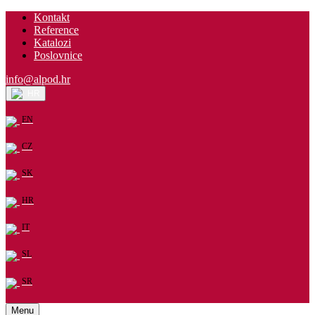
Kontakt
Reference
Katalozi
Poslovnice
info@alpod.hr
HR
EN
CZ
SK
HR
IT
SL
SR
Menu