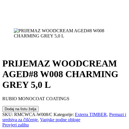
PRIJEMAZ WOODCREAM
AGED#8 W008 CHARMING
GREY 5,0 L
RUBIO MONOCOAT COATINGS
Dodaj na listu želja
SKU:
RMCWCA-W008/C
Kategorije:
Exterra TIMBER
,
Premazi i
sredstva za čišćenje
,
Vanjske podne obloge
Provjeri zalihu