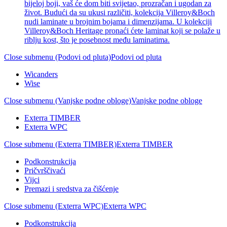
bijeloj boji, vaš će dom biti svijetao, prozračan i ugodan za
život. Budući da su ukusi različiti, kolekcija Villeroy&Boch
nudi laminate u brojnim bojama i dimenzijama. U kolekciji
Villeroy&Boch Heritage pronaći ćete laminat koji se polaže u
riblju kost, što je posebnost među laminatima.
Close submenu (Podovi od pluta)
Podovi od pluta
Wicanders
Wise
Close submenu (Vanjske podne obloge)
Vanjske podne obloge
Exterra TIMBER
Exterra WPC
Close submenu (Exterra TIMBER)
Exterra TIMBER
Podkonstrukcija
Pričvrščivaći
Vijci
Premazi i sredstva za čišćenje
Close submenu (Exterra WPC)
Exterra WPC
Podkonstrukcija