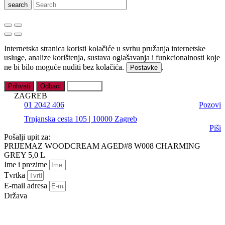
search
Internetska stranica koristi kolačiće u svrhu pružanja internetske
usluge, analize korištenja, sustava oglašavanja i funkcionalnosti koje
ne bi bilo moguće nuditi bez kolačića.
.
Postavke
Prihvati
Odbaci
Postavke
ZAGREB
01 2042 406
Pozovi
Trnjanska cesta 105 | 10000 Zagreb
Piši
Pošalji upit za:
PRIJEMAZ WOODCREAM AGED#8 W008 CHARMING
GREY 5,0 L
Ime i prezime
Tvrtka
E-mail adresa
Država