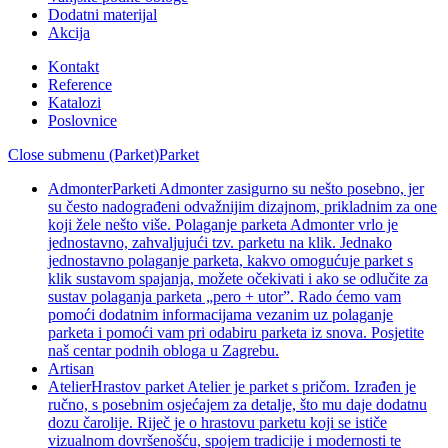
Dodatni materijal
Akcija
Kontakt
Reference
Katalozi
Poslovnice
Close submenu (Parket)
Parket
Admonter
Parketi Admonter zasigurno su nešto posebno, jer
su često nadograđeni odvažnijim dizajnom, prikladnim za one
koji žele nešto više. Polaganje parketa Admonter vrlo je
jednostavno, zahvaljujući tzv. parketu na klik. Jednako
jednostavno polaganje parketa, kakvo omogućuje parket s
klik sustavom spajanja, možete očekivati i ako se odlučite za
sustav polaganja parketa „pero + utor”. Rado ćemo vam
pomoći dodatnim informacijama vezanim uz polaganje
parketa i pomoći vam pri odabiru parketa iz snova. Posjetite
naš centar podnih obloga u Zagrebu.
Artisan
Atelier
Hrastov parket Atelier je parket s pričom. Izrađen je
ručno, s posebnim osjećajem za detalje, što mu daje dodatnu
dozu čarolije. Riječ je o hrastovu parketu koji se ističe
vizualnom dovršenošću, spojem tradicije i modernosti te