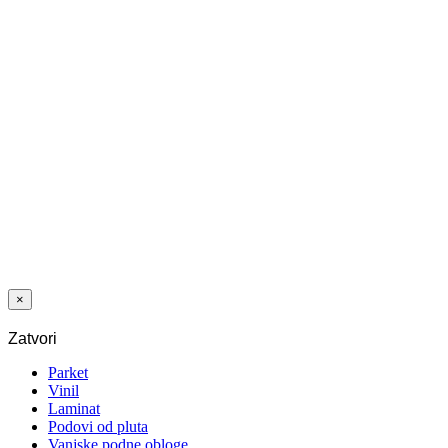
WPC
CLEANER 1 L
DETERDŽENT
RMC
EXTERIOR
WOOD
CLEANER ZA
DRVO 5 L
×
Zatvori
Parket
Vinil
Laminat
Podovi od pluta
Vanjske podne obloge