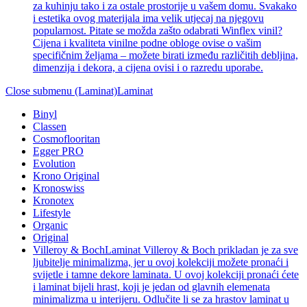
za kuhinju tako i za ostale prostorije u vašem domu. Svakako
i estetika ovog materijala ima velik utjecaj na njegovu
popularnost. Pitate se možda zašto odabrati Winflex vinil?
Cijena i kvaliteta vinilne podne obloge ovise o vašim
specifičnim željama – možete birati između različitih debljina,
dimenzija i dekora, a cijena ovisi i o razredu uporabe.
Close submenu (Laminat)
Laminat
Binyl
Classen
Cosmoflooritan
Egger PRO
Evolution
Krono Original
Kronoswiss
Kronotex
Lifestyle
Organic
Original
Villeroy & Boch
Laminat Villeroy & Boch prikladan je za sve
ljubitelje minimalizma, jer u ovoj kolekciji možete pronaći i
svijetle i tamne dekore laminata. U ovoj kolekciji pronaći ćete
i laminat bijeli hrast, koji je jedan od glavnih elemenata
minimalizma u interijeru. Odlučite li se za hrastov laminat u