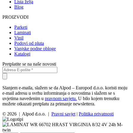
Lista želja
Blog
PROIZVODI
Parketi
Laminati
Vinil
Podovi od pluta
Vanjske podne obloge
Katalogi
Pretplatite se na naše novosti
Slanjem e-maila, slažem se da Alpod – Europod d.o.o. koristi moju
e-mail adresu u svrhu informiranja o novostima i slažem se s
uvjetima navedenim u
pravnom savjetu.
U bilo kojem trenutku
možete otkazati pretplatu za primanje newslettera.
© 2026 | Alpod d.o.o. |
Pravni savjet
|
Politika privatnosti