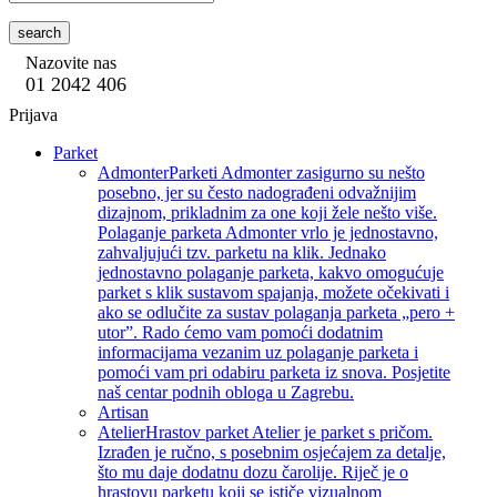
search
Nazovite nas
01 2042 406
Prijava
Parket
Admonter
Parketi Admonter zasigurno su nešto
posebno, jer su često nadograđeni odvažnijim
dizajnom, prikladnim za one koji žele nešto više.
Polaganje parketa Admonter vrlo je jednostavno,
zahvaljujući tzv. parketu na klik. Jednako
jednostavno polaganje parketa, kakvo omogućuje
parket s klik sustavom spajanja, možete očekivati i
ako se odlučite za sustav polaganja parketa „pero +
utor”. Rado ćemo vam pomoći dodatnim
informacijama vezanim uz polaganje parketa i
pomoći vam pri odabiru parketa iz snova. Posjetite
naš centar podnih obloga u Zagrebu.
Artisan
Atelier
Hrastov parket Atelier je parket s pričom.
Izrađen je ručno, s posebnim osjećajem za detalje,
što mu daje dodatnu dozu čarolije. Riječ je o
hrastovu parketu koji se ističe vizualnom