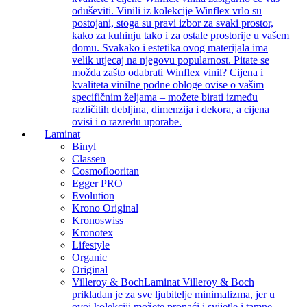
oduševiti. Vinili iz kolekcije Winflex vrlo su
postojani, stoga su pravi izbor za svaki prostor,
kako za kuhinju tako i za ostale prostorije u vašem
domu. Svakako i estetika ovog materijala ima
velik utjecaj na njegovu popularnost. Pitate se
možda zašto odabrati Winflex vinil? Cijena i
kvaliteta vinilne podne obloge ovise o vašim
specifičnim željama – možete birati između
različitih debljina, dimenzija i dekora, a cijena
ovisi i o razredu uporabe.
Laminat
Binyl
Classen
Cosmoflooritan
Egger PRO
Evolution
Krono Original
Kronoswiss
Kronotex
Lifestyle
Organic
Original
Villeroy & Boch
Laminat Villeroy & Boch
prikladan je za sve ljubitelje minimalizma, jer u
ovoj kolekciji možete pronaći i svijetle i tamne