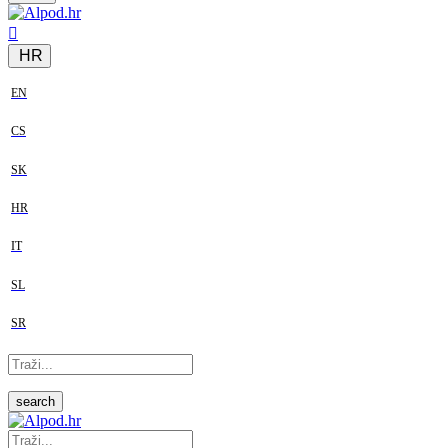
HR
EN
CS
SK
HR
IT
SL
SR
search