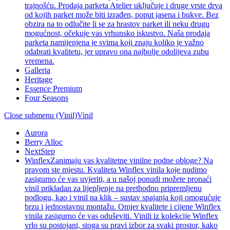
trajnošću. Prodaja parketa Atelier uključuje i druge vrste drva
od kojih parket može biti izrađen, poput jasena i bukve. Bez
obzira na to odlučite li se za hrastov parket ili neku drugu
mogućnost, očekuje vas vrhunsko iskustvo. Naša prodaja
parketa namijenjena je svima koji znaju koliko je važno
odabrati kvalitetu, jer upravo ona najbolje odolijeva zubu
vremena.
Galleria
Heritage
Essence Premium
Four Seasons
Close submenu (Vinil)
Vinil
Aurora
Berry Alloc
NextStep
Winflex
Zanimaju vas kvalitetne vinilne podne obloge? Na
pravom ste mjestu. Kvaliteta Winflex vinila koje nudimo
zasigurno će vas uvjeriti, a u našoj ponudi možete pronaći
vinil prikladan za lijepljenje na prethodno pripremljenu
podlogu, kao i vinil na klik – sustav spajanja koji omogućuje
brzu i jednostavnu montažu. Omjer kvalitete i cijene Winflex
vinila zasigurno će vas oduševiti. Vinili iz kolekcije Winflex
vrlo su postojani, stoga su pravi izbor za svaki prostor, kako