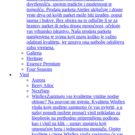
dovršenošću, spojem tradicije i modernosti te
trajnošću. Prodaja parketa Atelier uključuje i druge
vrste drva od kojih parket može biti izrađen, poput
jasena i bukve. Bez obzira na to odlučite li se za
hrastov parket ili neku drugu mogućnost, očekuje
vas vrhunsko iskustvo. Naša prodaja parketa
namijenjena je svima koji znaju koliko je važno
odabrati kvalitetu, jer upravo ona najbolje odolijeva
zubu vremena.
Galleria
Heritage
Essence Premium
Four Seasons
Vinil
Aurora
Berry Alloc
NextStep
Winflex
Zanimaju vas kvalitetne vinilne podne
obloge? Na pravom ste mjestu. Kvaliteta Winflex
vinila koje nudimo zasigurno će vas uvjeriti, a u
našoj ponudi možete pronaći vinil prikladan za
lijepljenje na prethodno pripremljenu podlogu,
kao i vinil na klik – sustav spajanja koji
omogućuje brzu i jednostavnu montažu. Omjer
kvalitete i cijene Winflex vinila zasigurno će vas