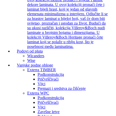
dekore laminata. U ovoj kolekciji pronaći ćete i
laminat bijeli hrast, koji je jedan od glavnih
elemenata minimalizma u interijeru. Odlučite li se
za hrastov laminat u bijeloj boji, vaš će dom biti
svijetao, prozračan i ugodan za život. Budući da
su ukusi različiti, kolekcija Villeroy&Boch nudi
laminate u brojnim bojama i dimenzijama. U
kolekciji Villeroy&Boch Heritage pronaći ćete
laminat koji se polaže u riblju kost, što je
posebnost među laminatima.
Podovi od pluta
Wicanders
Wise
Vanjske podne obloge
Exterra TIMBER
Podkonstrukcija
Pričvrščivaći
Vijci
Premazi i sredstva za čišćenje
Exterra WPC
Podkonstrukcija
Pričvrščivaći
Vijci
Završne letve