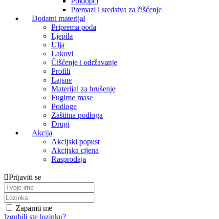
Poklopci
Premazi i sredstva za čišćenje
Dodatni materijal
Priprema poda
Ljepila
Ulja
Lakovi
Čišćenje i održavanje
Profili
Lajsne
Materijal za brušenje
Fugirne mase
Podloge
Zaštitna podloga
Drugi
Akcija
Akcijski popust
Akcijska cijena
Rasprodaja
Prijaviti se
Zapamti me
Izgubili ste lozinku?