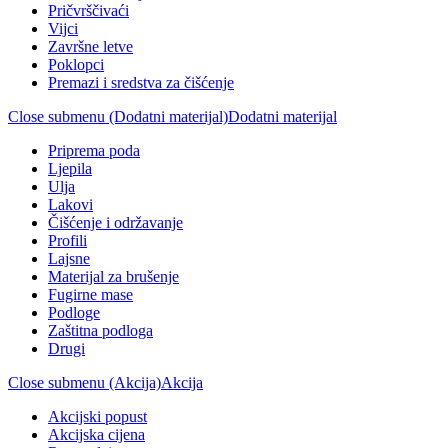
Pričvrščivaći
Vijci
Završne letve
Poklopci
Premazi i sredstva za čišćenje
Close submenu (Dodatni materijal)
Dodatni materijal
Priprema poda
Ljepila
Ulja
Lakovi
Čišćenje i održavanje
Profili
Lajsne
Materijal za brušenje
Fugirne mase
Podloge
Zaštitna podloga
Drugi
Close submenu (Akcija)
Akcija
Akcijski popust
Akcijska cijena